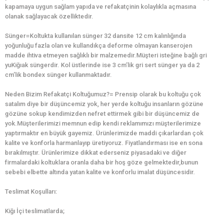
kapamaya uygun sağlam yapıda ve refakatçinin kolaylıkla açmasına
olanak sağlayacak özelliktedir.
Sünger=Koltukta kullanılan sünger 32 dansite 12 cm kalınlığında
yoğunluğu fazla olan ve kullandıkça deforme olmayan kanserojen
madde ihtiva etmeyen sağlıklı bir malzemedir.Müşteri isteğine bağlı gri
yuKiğıak süngerdir. Kol üstlerinde ise 3 cm’lik gri sert sünger ya da 2
cm’lik bondex sünger kullanmaktadır.
Neden Bizim Refakatçi Koltuğumuz?= Prensip olarak bu koltuğu çok
satalım diye bir düşüncemiz yok, her yerde koltuğu insanların gözüne
gözüne sokup kendimizden nefret ettirmek gibi bir düşüncemiz de
yok.Müşterilerimizi memnun edip kendi reklamımızı müşterilerimize
yaptırmaktır en büyük gayemiz. Ürünlerimizde maddi çıkarlardan çok
kalite ve konforla harmanlayıp üretiyoruz. Fiyatlandırması ise en sona
bırakılmıştır. Ürünlerimize dikkat ederseniz piyasadaki ve diğer
firmalardaki koltuklara oranla daha bir hoş göze gelmektedir,bunun
sebebi elbette altında yatan kalite ve konforlu imalat düşüncesidir.
Teslimat Koşulları:
Kiğı İçi teslimatlarda;