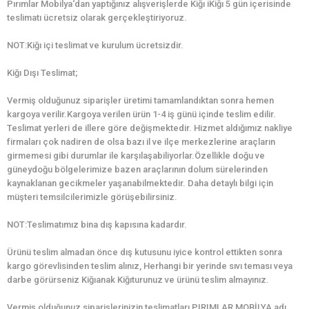
Pırımlar Mobilya‘dan yaptığınız alışverişlerde Kiğı iKiğı 5 gün içerisinde
teslimatı ücretsiz olarak gerçekleştiriyoruz.
NOT:Kiğı içi teslimat ve kurulum ücretsizdir.
Kiğı Dışı Teslimat;
Vermiş olduğunuz siparişler üretimi tamamlandıktan sonra hemen
kargoya verilir.Kargoya verilen ürün 1-4 iş günü içinde teslim edilir.
Teslimat yerleri de illere göre değişmektedir. Hizmet aldığımız nakliye
firmaları çok nadiren de olsa bazı il ve ilçe merkezlerine araçların
girmemesi gibi durumlar ile karşılaşabiliyorlar.Özellikle doğu ve
güneydoğu bölgelerimize bazen araçlarının dolum sürelerinden
kaynaklanan gecikmeler yaşanabilmektedir. Daha detaylı bilgi için
müşteri temsilcilerimizle görüşebilirsiniz.
NOT:Teslimatımız bina dış kapısına kadardır.
Ürünü teslim almadan önce dış kutusunu iyice kontrol ettikten sonra
kargo görevlisinden teslim alınız, Herhangi bir yerinde sıvı teması veya
darbe görürseniz Kiğıanak Kiğıturunuz ve ürünü teslim almayınız.
Vermiş olduğunuz siparişlerinizin teslimatları PIRIMLAR MOBİLYA adı