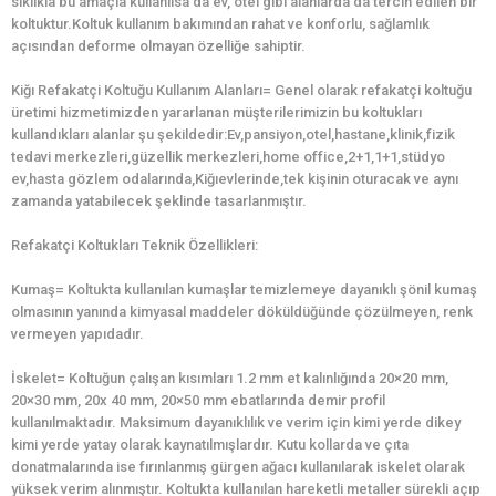
sıklıkla bu amaçla kullanılsa da ev, otel gibi alanlarda da tercih edilen bir
koltuktur.Koltuk kullanım bakımından rahat ve konforlu, sağlamlık
açısından deforme olmayan özelliğe sahiptir.
Kiğı Refakatçi Koltuğu Kullanım Alanları= Genel olarak refakatçi koltuğu
üretimi hizmetimizden yararlanan müşterilerimizin bu koltukları
kullandıkları alanlar şu şekildedir:Ev,pansiyon,otel,hastane,klinik,fizik
tedavi merkezleri,güzellik merkezleri,home office,2+1,1+1,stüdyo
ev,hasta gözlem odalarında,Kiğıevlerinde,tek kişinin oturacak ve aynı
zamanda yatabilecek şeklinde tasarlanmıştır.
Refakatçi Koltukları Teknik Özellikleri:
Kumaş= Koltukta kullanılan kumaşlar temizlemeye dayanıklı şönil kumaş
olmasının yanında kimyasal maddeler döküldüğünde çözülmeyen, renk
vermeyen yapıdadır.
İskelet= Koltuğun çalışan kısımları 1.2 mm et kalınlığında 20×20 mm,
20×30 mm, 20x 40 mm, 20×50 mm ebatlarında demir profil
kullanılmaktadır. Maksimum dayanıklılık ve verim için kimi yerde dikey
kimi yerde yatay olarak kaynatılmışlardır. Kutu kollarda ve çıta
donatmalarında ise fırınlanmış gürgen ağacı kullanılarak iskelet olarak
yüksek verim alınmıştır. Koltukta kullanılan hareketli metaller sürekli açıp