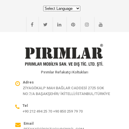
Pırımlar Refakatçi Koltukları
Adres
ZİYAGÖKALP MAH BAĞLAR CADDESİ 2725 SOK
NO:7/A BAŞAKŞEHİR/ İKİTELLİ/İSTANBUL/TÜRKİYE
Tel
+90 212 494 25 70 +90 850 259 79 70
Email