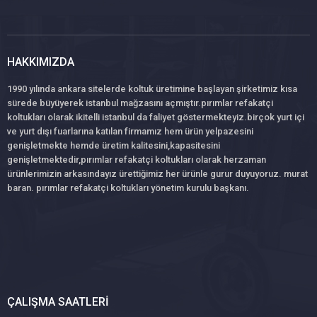
HAKKIMIZDA
1990 yılında ankara sitelerde koltuk üretimine başlayan şirketimiz kısa
sürede büyüyerek istanbul mağzasını açmıştır.pırımlar refakatçi
koltukları olarak ikitelli istanbul da faliyet göstermekteyiz.birçok yurt içi
ve yurt dışı fuarlarına katılan firmamız hem ürün yelpazesini
genişletmekte hemde üretim kalitesini,kapasitesini
genişletmektedir,pırımlar refakatçi koltukları olarak herzaman
ürünlerimizin arkasındayız ürettiğimiz her ürünle gurur duyuyoruz. murat
baran. pırımlar refakatçi koltukları yönetim kurulu başkanı.
ÇALIŞMA SAATLERI