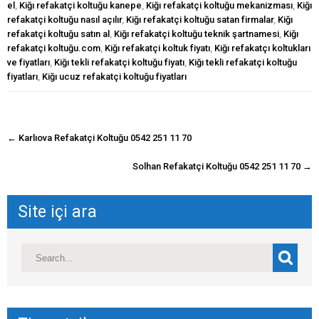
el
,
Kiğı refakatçi koltuğu kanepe
,
Kiğı refakatçi koltuğu mekanizması
,
Kiğı
refakatçi koltuğu nasıl açılır
,
Kiğı refakatçi koltuğu satan firmalar
,
Kiğı
refakatçi koltuğu satın al
,
Kiğı refakatçi koltuğu teknik şartnamesi
,
Kiğı
refakatçi koltuğu.com
,
Kiğı refakatçi koltuk fiyatı
,
Kiğı refakatçı koltukları
ve fiyatları
,
Kiğı tekli refakatçi koltuğu fiyatı
,
Kiğı tekli refakatçi koltuğu
fiyatları
,
Kiğı ucuz refakatçi koltuğu fiyatları
navigasyon
←
Karlıova Refakatçi Koltuğu 0542 251 11 70
gönderisi
Solhan Refakatçi Koltuğu 0542 251 11 70
→
Site içi ara