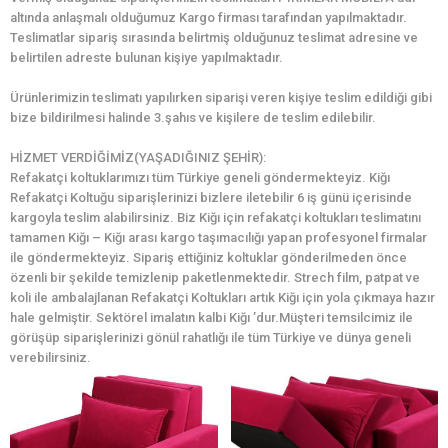
altında anlaşmalı olduğumuz Kargo firması tarafından yapılmaktadır.
Teslimatlar sipariş sırasında belirtmiş olduğunuz teslimat adresine ve
belirtilen adreste bulunan kişiye yapılmaktadır.
Ürünlerimizin teslimatı yapılırken siparişi veren kişiye teslim edildiği gibi
bize bildirilmesi halinde 3.şahıs ve kişilere de teslim edilebilir.
HİZMET VERDİĞİMİZ(YAŞADIĞINIZ ŞEHİR):
Refakatçi koltuklarımızı tüm Türkiye geneli göndermekteyiz. Kiğı
Refakatçi Koltuğu siparişlerinizi bizlere iletebilir 6 iş günü içerisinde
kargoyla teslim alabilirsiniz. Biz Kiğı için refakatçi koltukları teslimatını
tamamen Kiğı – Kiğı arası kargo taşımacılığı yapan profesyonel firmalar
ile göndermekteyiz. Sipariş ettiğiniz koltuklar gönderilmeden önce
özenli bir şekilde temizlenip paketlenmektedir. Strech film, patpat ve
koli ile ambalajlanan Refakatçi Koltukları artık Kiğı için yola çıkmaya hazır
hale gelmiştir. Sektörel imalatın kalbi Kiğı ’dur.Müşteri temsilcimiz ile
görüşüp siparişlerinizi gönül rahatlığı ile tüm Türkiye ve dünya geneli
verebilirsiniz.