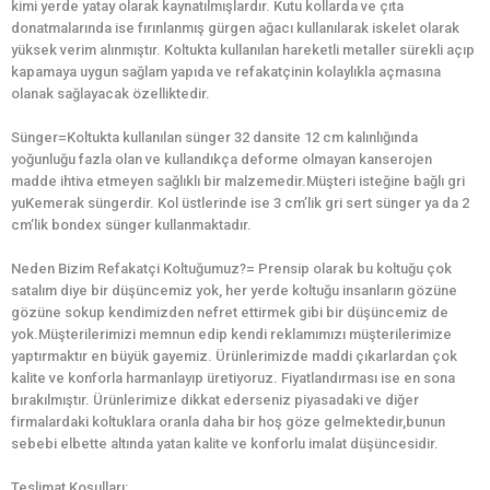
kimi yerde yatay olarak kaynatılmışlardır. Kutu kollarda ve çıta
donatmalarında ise fırınlanmış gürgen ağacı kullanılarak iskelet olarak
yüksek verim alınmıştır. Koltukta kullanılan hareketli metaller sürekli açıp
kapamaya uygun sağlam yapıda ve refakatçinin kolaylıkla açmasına
olanak sağlayacak özelliktedir.
Sünger=Koltukta kullanılan sünger 32 dansite 12 cm kalınlığında
yoğunluğu fazla olan ve kullandıkça deforme olmayan kanserojen
madde ihtiva etmeyen sağlıklı bir malzemedir.Müşteri isteğine bağlı gri
yuKemerak süngerdir. Kol üstlerinde ise 3 cm’lik gri sert sünger ya da 2
cm’lik bondex sünger kullanmaktadır.
Neden Bizim Refakatçi Koltuğumuz?= Prensip olarak bu koltuğu çok
satalım diye bir düşüncemiz yok, her yerde koltuğu insanların gözüne
gözüne sokup kendimizden nefret ettirmek gibi bir düşüncemiz de
yok.Müşterilerimizi memnun edip kendi reklamımızı müşterilerimize
yaptırmaktır en büyük gayemiz. Ürünlerimizde maddi çıkarlardan çok
kalite ve konforla harmanlayıp üretiyoruz. Fiyatlandırması ise en sona
bırakılmıştır. Ürünlerimize dikkat ederseniz piyasadaki ve diğer
firmalardaki koltuklara oranla daha bir hoş göze gelmektedir,bunun
sebebi elbette altında yatan kalite ve konforlu imalat düşüncesidir.
Teslimat Koşulları: