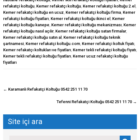
refakatçi koltuğu
,
Kemer refakatçı koltuğu
,
Kemer refakatçi koltuğu 2.el
,
Kemer refakatçi koltuğu en ucuz
,
Kemer refakatçi koltuğu firma
,
Kemer
refakatçi koltuğu fiyatları
,
Kemer refakatçi koltuğu ikinci el
,
Kemer
refakatçi koltuğu kanepe
,
Kemer refakatçi koltuğu mekanizması
,
Kemer
refakatçi koltuğu nasıl açılır
,
Kemer refakatçi koltuğu satan firmalar
,
Kemer refakatçi koltuğu satın al
,
Kemer refakatçi koltuğu teknik
şartnamesi
,
Kemer refakatçi koltuğu.com
,
Kemer refakatçi koltuk fiyatı
,
Kemer refakatçı koltukları ve fiyatları
,
Kemer tekli refakatçi koltuğu fiyatı
,
Kemer tekli refakatçi koltuğu fiyatları
,
Kemer ucuz refakatçi koltuğu
fiyatları
navigasyon
←
Karamanlı Refakatçi Koltuğu 0542 251 11 70
gönderisi
Tefenni Refakatçi Koltuğu 0542 251 11 70
→
Site içi ara