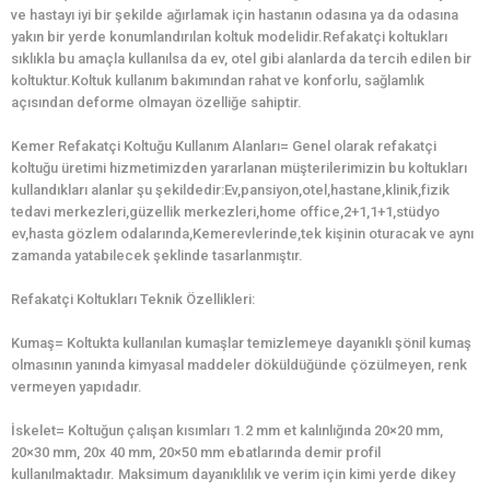
ve hastayı iyi bir şekilde ağırlamak için hastanın odasına ya da odasına
yakın bir yerde konumlandırılan koltuk modelidir.Refakatçi koltukları
sıklıkla bu amaçla kullanılsa da ev, otel gibi alanlarda da tercih edilen bir
koltuktur.Koltuk kullanım bakımından rahat ve konforlu, sağlamlık
açısından deforme olmayan özelliğe sahiptir.
Kemer Refakatçi Koltuğu Kullanım Alanları= Genel olarak refakatçi
koltuğu üretimi hizmetimizden yararlanan müşterilerimizin bu koltukları
kullandıkları alanlar şu şekildedir:Ev,pansiyon,otel,hastane,klinik,fizik
tedavi merkezleri,güzellik merkezleri,home office,2+1,1+1,stüdyo
ev,hasta gözlem odalarında,Kemerevlerinde,tek kişinin oturacak ve aynı
zamanda yatabilecek şeklinde tasarlanmıştır.
Refakatçi Koltukları Teknik Özellikleri:
Kumaş= Koltukta kullanılan kumaşlar temizlemeye dayanıklı şönil kumaş
olmasının yanında kimyasal maddeler döküldüğünde çözülmeyen, renk
vermeyen yapıdadır.
İskelet= Koltuğun çalışan kısımları 1.2 mm et kalınlığında 20×20 mm,
20×30 mm, 20x 40 mm, 20×50 mm ebatlarında demir profil
kullanılmaktadır. Maksimum dayanıklılık ve verim için kimi yerde dikey