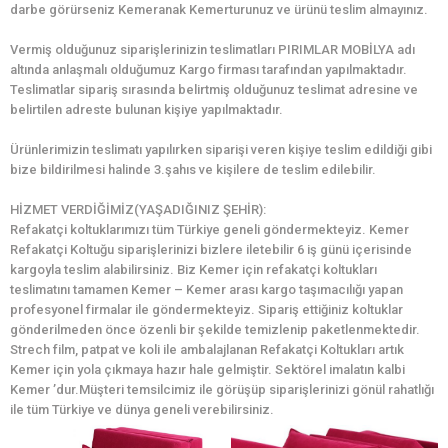
darbe görürseniz Kemeranak Kemerturunuz ve ürünü teslim almayınız.
Vermiş olduğunuz siparişlerinizin teslimatları PIRIMLAR MOBİLYA adı
altında anlaşmalı olduğumuz Kargo firması tarafından yapılmaktadır.
Teslimatlar sipariş sırasında belirtmiş olduğunuz teslimat adresine ve
belirtilen adreste bulunan kişiye yapılmaktadır.
Ürünlerimizin teslimatı yapılırken siparişi veren kişiye teslim edildiği gibi
bize bildirilmesi halinde 3.şahıs ve kişilere de teslim edilebilir.
HİZMET VERDİĞİMİZ(YAŞADIĞINIZ ŞEHİR):
Refakatçi koltuklarımızı tüm Türkiye geneli göndermekteyiz. Kemer
Refakatçi Koltuğu siparişlerinizi bizlere iletebilir 6 iş günü içerisinde
kargoyla teslim alabilirsiniz. Biz Kemer için refakatçi koltukları
teslimatını tamamen Kemer – Kemer arası kargo taşımacılığı yapan
profesyonel firmalar ile göndermekteyiz. Sipariş ettiğiniz koltuklar
gönderilmeden önce özenli bir şekilde temizlenip paketlenmektedir.
Strech film, patpat ve koli ile ambalajlanan Refakatçi Koltukları artık
Kemer için yola çıkmaya hazır hale gelmiştir. Sektörel imalatın kalbi
Kemer ’dur.Müşteri temsilcimiz ile görüşüp siparişlerinizi gönül rahatlığı
ile tüm Türkiye ve dünya geneli verebilirsiniz.