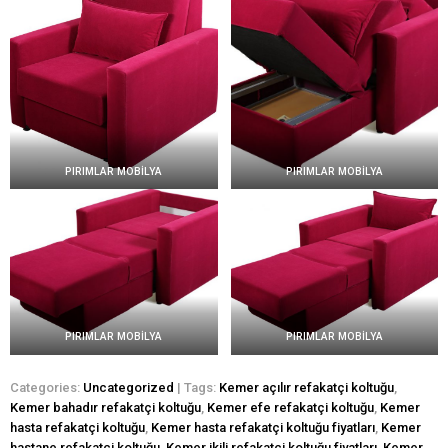
PIRIMLAR MOBİLYA
PIRIMLAR MOBİLYA
PIRIMLAR MOBİLYA
PIRIMLAR MOBİLYA
Categories:
Uncategorized
| Tags:
Kemer açılır refakatçi koltuğu
,
Kemer bahadır refakatçi koltuğu
,
Kemer efe refakatçi koltuğu
,
Kemer
hasta refakatçi koltuğu
,
Kemer hasta refakatçi koltuğu fiyatları
,
Kemer
hastane refakatçi koltuğu
,
Kemer ikili refakatçi koltuğu fiyatları
,
Kemer