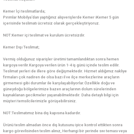
Kemer İçi teslimatlarda;
Pırımlar Mobilya‘dan yaptığınız alışverişlerde Kemer iKemer 5 gün
içerisinde teslimatı ücretsiz olarak gerçekleştiriyoruz.
NOT:Kemer içi teslimat ve kurulum ücretsizdir.
Kemer Dışı Teslimat;
Vermiş olduğunuz siparişler üretimi tamamlandıktan sonra hemen
kargoya verilir.Kargoya verilen ürün 1-4 iş günü içinde teslim edilir.
Teslimat yerleri de illere göre değişmektedir. Hizmet aldığımız nakliye
firmaları çok nadiren de olsa bazı il ve ilçe merkezlerine araçların
girmemesi gibi durumlar ile karşılaşabiliyorlar.Özellikle doğu ve
güneydoğu bölgelerimize bazen araçlarının dolum sürelerinden
kaynaklanan gecikmeler yaşanabilmektedir. Daha detaylı bilgi için
müşteri temsilcilerimizle görüşebilirsiniz.
NOT:Teslimatımız bina dış kapısına kadardır.
Ürünü teslim almadan önce dış kutusunu iyice kontrol ettikten sonra
kargo görevlisinden teslim alınız, Herhangi bir yerinde sıvı teması veya