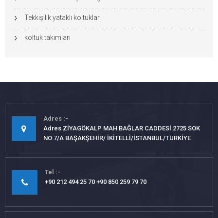
Tekkişilik yataklı koltuklar
koltuk takımları
Adres
Adres ZİYAGÖKALP MAH BAĞLAR CADDESİ 2725 SOK
NO:7/A BAŞAKŞEHİR/ İKİTELLİ/İSTANBUL/TÜRKİYE
Tel
+90 212 494 25 70 +90 850 259 79 70