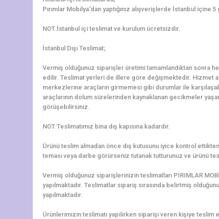
Pırımlar Mobilya‘dan yaptığınız alışverişlerde İstanbul içine 5
NOT:İstanbul içi teslimat ve kurulum ücretsizdir.
İstanbul Dışı Teslimat;
Vermiş olduğunuz siparişler üretimi tamamlandıktan sonra hem
edilir. Teslimat yerleri de illere göre değişmektedir. Hizmet al
merkezlerine araçların girmemesi gibi durumlar ile karşılaş
araçlarının dolum sürelerinden kaynaklanan gecikmeler yaşanab
görüşebilirsiniz.
NOT:Teslimatımız bina dış kapısına kadardır.
Ürünü teslim almadan önce dış kutusunu iyice kontrol ettikten 
teması veya darbe görürseniz tutanak tutturunuz ve ürünü tes
Vermiş olduğunuz siparişlerinizin teslimatları PIRIMLAR MOBİ
yapılmaktadır. Teslimatlar sipariş sırasında belirtmiş olduğun
yapılmaktadır.
Ürünlerimizin teslimatı yapılırken siparişi veren kişiye teslim e