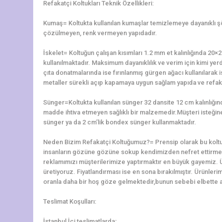
Refakatçi Koltukları Teknik Özellikleri:
Kumaş= Koltukta kullanılan kumaşlar temizlemeye dayanıklı 
çözülmeyen, renk vermeyen yapıdadır.
İskelet= Koltuğun çalışan kısımları 1.2 mm et kalınlığında 2
kullanılmaktadır. Maksimum dayanıklılık ve verim için kimi yerd
çıta donatmalarında ise fırınlanmış gürgen ağacı kullanılarak is
metaller sürekli açıp kapamaya uygun sağlam yapıda ve refaka
Sünger=Koltukta kullanılan sünger 32 dansite 12 cm kalınlığ
madde ihtiva etmeyen sağlıklı bir malzemedir.Müşteri isteğine 
sünger ya da 2 cm’lik bondex sünger kullanmaktadır.
Neden Bizim Refakatçi Koltuğumuz?= Prensip olarak bu koltu
insanların gözüne gözüne sokup kendimizden nefret ettirme
reklamımızı müşterilerimize yaptırmaktır en büyük gayemiz. 
üretiyoruz. Fiyatlandırması ise en sona bırakılmıştır. Ürünler
oranla daha bir hoş göze gelmektedir,bunun sebebi elbette alt
Teslimat Koşulları:
İstanbul İçi teslimatlarda;