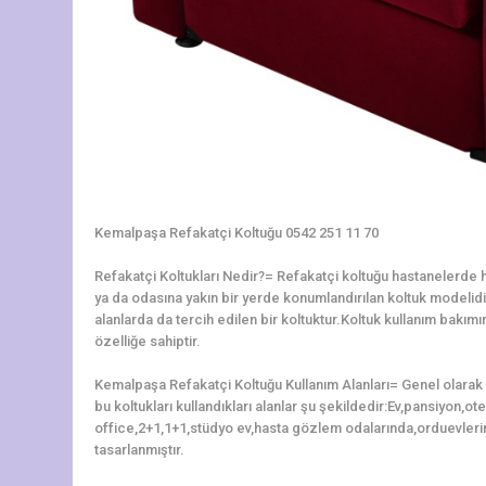
Kemalpaşa Refakatçi Koltuğu 0542 251 11 70
Refakatçi Koltukları Nedir?= Refakatçi koltuğu hastanelerde ha
ya da odasına yakın bir yerde konumlandırılan koltuk modelidir.
alanlarda da tercih edilen bir koltuktur.Koltuk kullanım bakı
özelliğe sahiptir.
Kemalpaşa Refakatçi Koltuğu Kullanım Alanları= Genel olarak 
bu koltukları kullandıkları alanlar şu şekildedir:Ev,pansiyon,o
office,2+1,1+1,stüdyo ev,hasta gözlem odalarında,orduevleri
tasarlanmıştır.