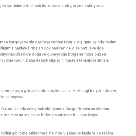
 gün içerisinde teslimatı ücretsiz olarak gerçekleştiriyoruz.
en kargoya verilir.Kargoya verilen ürün 1-4 iş günü içinde teslim
dığımız nakliye firmaları çok nadiren de olsa bazı il ve ilçe
abiliyorlar.Özellikle doğu ve güneydoğu bölgelerimize bazen
ilmektedir. Daha detaylı bilgi için müşteri temsilcilerimizle
sonra kargo görevlisinden teslim alınız, Herhangi bir yerinde sıvı
lim almayınız.
LYA adı altında anlaşmalı olduğumuz Kargo firması tarafından
uz teslimat adresine ve belirtilen adreste bulunan kişiye
dildiği gibi bize bildirilmesi halinde 3.şahıs ve kişilere de teslim