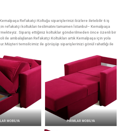
malpaşa Refakatçi Koltuğu siparişlerinizi bizlere iletebilir 6 iş
için refakatçi koltukları teslimatını tamamen İstanbul– Kemalpaşa
rmekteyiz. Sipariş ettiğiniz koltuklar gönderilmeden önce özenli bir
li ile ambalajlanan Refakatçi Koltukları artık Kemalpaşa için yola
ur.Müşteri temsilcimiz ile görüşüp siparişlerinizi gönül rahatlığı ile
MLAR MOBİLYA
PIRIMLAR MOBİLYA