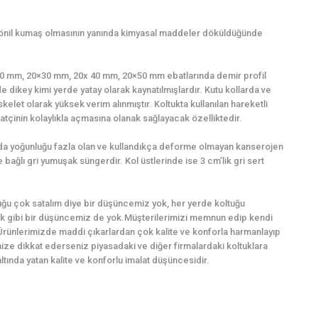
şönil kumaş olmasının yanında kimyasal maddeler döküldüğünde
0×20 mm, 20×30 mm, 20x 40 mm, 20×50 mm ebatlarında demir profil
e dikey kimi yerde yatay olarak kaynatılmışlardır. Kutu kollarda ve
kelet olarak yüksek verim alınmıştır. Koltukta kullanılan hareketli
tçinin kolaylıkla açmasına olanak sağlayacak özelliktedir.
ında yoğunluğu fazla olan ve kullandıkça deforme olmayan kanserojen
bağlı gri yumuşak süngerdir. Kol üstlerinde ise 3 cm’lik gri sert
ğu çok satalım diye bir düşüncemiz yok, her yerde koltuğu
k gibi bir düşüncemiz de yok.Müşterilerimizi memnun edip kendi
Ürünlerimizde maddi çıkarlardan çok kalite ve konforla harmanlayıp
imize dikkat ederseniz piyasadaki ve diğer firmalardaki koltuklara
ında yatan kalite ve konforlu imalat düşüncesidir.