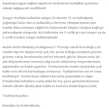
kapamaya uygun sağlam yapıda ve refakatçinin kolaylıkla açmasına
olanak sağlayacak özelliktedir.
Sünger=Koltukta kullanılan sünger 32 dansite 12 cm kalınlığında
yoğunluğu fazla olan ve kullandıkça deforme olmayan kanserojen
madde ihtiva etmeyen sağlıklı bir malzemedir.Müşteri isteğine bağlı gri
yuKemaliyeak süngerdir. Kol üstlerinde ise 3 cm’lik gri sert sünger ya da
2 cm’lik bondex sünger kullanmaktadır.
Neden Bizim Refakatçi Koltuğumuz?= Prensip olarak bu koltuğu çok
satalım diye bir düşüncemiz yok, her yerde koltuğu insanların gözüne
gözüne sokup kendimizden nefret ettirmek gibi bir düşüncemiz de
yok.Müşterilerimizi memnun edip kendi reklamımızı müşterilerimize
yaptırmaktır en büyük gayemiz. Ürünlerimizde maddi çıkarlardan çok
kalite ve konforla harmanlayıp üretiyoruz. Fiyatlandırması ise en sona
bırakılmıştır. Ürünlerimize dikkat ederseniz piyasadaki ve diğer
firmalardaki koltuklara oranla daha bir hoş göze gelmektedir,bunun
sebebi elbette altında yatan kalite ve konforlu imalat düşüncesidir.
Teslimat Koşulları:
Kemaliye İçi teslimatlarda;