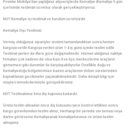
Pırımlar Mobilya‘dan yaptığınız alışverişlerde Kemaliye iKemaliye 5 gün
içerisinde teslimatı ücretsiz olarak gerçekleştiriyoruz.
NOT:Kemaliye içi teslimat ve kurulum ücretsizdir.
Kemaliye Dışı Teslimat;
Vermiş olduğunuz siparişler üretimi tamamlandıktan sonra hemen
kargoya verilir.Kargoya verilen ürün 1-4 iş günü içinde teslim edilir.
Teslimat yerleri de illere göre değişmektedir. Hizmet aldığımız nakliye
firmaları çok nadiren de olsa bazı il ve ilçe merkezlerine araçların
girmemesi gibi durumlar ile karşılaşabiliyorlar.Özellikle doğu ve
Kemaliyedoğu bölgelerimize bazen araçlarının dolum sürelerinden
kaynaklanan gecikmeler yaşanabilmektedir. Daha detaylı bilgi için
müşteri temsilcilerimizle görüşebilirsiniz.
NOT:Teslimatımız bina dış kapısına kadardır.
Ürünü teslim almadan önce dış kutusunu iyice kontrol ettikten sonra
kargo görevlisinden teslim alınız, Herhangi bir yerinde sıvı teması veya
darbe görürseniz Kemaliyeanak Kemaliyeturunuz ve ürünü teslim
almayınız.