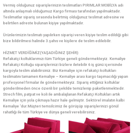
Vermiş olduğunuz siparişlerinizin teslimatları PIRIMLAR MOBİLYA adı
altında anlaşmalı olduğumuz Kargo firması tarafından yapılmaktadır.
Teslimatlar sipariş sırasında belirtmiş olduğunuz teslimat adresine ve
belirtilen adreste bulunan kişiye yapılmaktadır.
Ürünlerimizin teslimatı yapılırken siparişi veren kişiye teslim edildiği gibi
bize bildirilmesi halinde 3.şahıs ve kişilere de teslim edilebilir.
HİZMET VERDİĞİMİZ(YAŞADIĞINIZ ŞEHİR):
Refakatçi koltuklarımızı tüm Türkiye geneli göndermekteyiz. Kemaliye
Refakatçi Koltuğu siparişlerinizi bizlere iletebilir 6 iş günü içerisinde
kargoyla teslim alabilirsiniz. Biz Kemaliye için refakatçi koltukları
teslimatını tamamen Kemaliye – Kemaliye arası kargo taşımacılığı yapan
profesyonel firmalar ile göndermekteyiz. Sipariş ettiğiniz koltuklar
gönderilmeden önce özenli bir şekilde temizlenip paketlenmektedir.
Strech film, patpat ve koli ile ambalajlanan Refakatçi Koltukları artık
Kemaliye için yola çıkmaya hazır hale gelmiştir. Sektörel imalatın kalbi
Kemaliye ’dur.Müşteri temsilcimiz ile görüşüp siparişlerinizi gönül
rahatlığı ile tüm Türkiye ve dünya geneli verebilirsiniz.