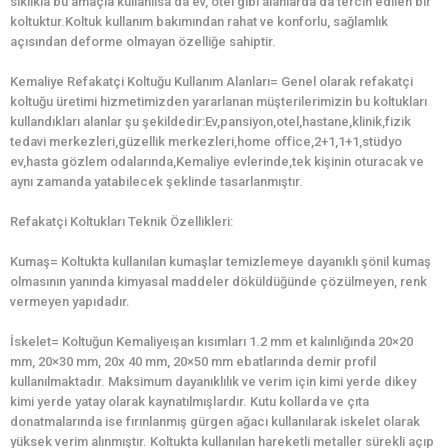
sıklıkla bu amaçla kullanılsa da ev, otel gibi alanlarda da tercih edilen bir
koltuktur.Koltuk kullanım bakımından rahat ve konforlu, sağlamlık
açısından deforme olmayan özelliğe sahiptir.
Kemaliye Refakatçi Koltuğu Kullanım Alanları= Genel olarak refakatçi
koltuğu üretimi hizmetimizden yararlanan müşterilerimizin bu koltukları
kullandıkları alanlar şu şekildedir:Ev,pansiyon,otel,hastane,klinik,fizik
tedavi merkezleri,güzellik merkezleri,home office,2+1,1+1,stüdyo
ev,hasta gözlem odalarında,Kemaliye evlerinde,tek kişinin oturacak ve
aynı zamanda yatabilecek şeklinde tasarlanmıştır.
Refakatçi Koltukları Teknik Özellikleri:
Kumaş= Koltukta kullanılan kumaşlar temizlemeye dayanıklı şönil kumaş
olmasının yanında kimyasal maddeler döküldüğünde çözülmeyen, renk
vermeyen yapıdadır.
İskelet= Koltuğun Kemaliyeışan kısımları 1.2 mm et kalınlığında 20×20
mm, 20×30 mm, 20x 40 mm, 20×50 mm ebatlarında demir profil
kullanılmaktadır. Maksimum dayanıklılık ve verim için kimi yerde dikey
kimi yerde yatay olarak kaynatılmışlardır. Kutu kollarda ve çıta
donatmalarında ise fırınlanmış gürgen ağacı kullanılarak iskelet olarak
yüksek verim alınmıştır. Koltukta kullanılan hareketli metaller sürekli açıp