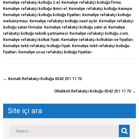
Kemaliye refakatçi koltuğu 2.el
,
Kemaliye refakatçi koltuğu firma
,
Kemaliye refakatçi koltuğu ikinci el
,
Kemaliye refakatçi koltuğu kanepe
,
Kemaliye refakatçi koltuğu koltuğu fiyatları
,
Kemaliye refakatçi koltuğu
mekanizması
,
Kemaliye refakatçi koltuğu nasıl açılır
,
Kemaliye refakatçi
koltuğu satan firmalar
,
Kemaliye refakatçi koltuğu satın al
,
Kemaliye
refakatçi koltuğu teknik şartnamesi
,
Kemaliye refakatçi koltuğu.com
,
Kemaliye refakatçi koltuk fiyatı
,
Kemaliye refakatçı koltukları ve fiyatları
,
Kemaliye tekli refakatçi koltuğu fiyatı
,
Kemaliye tekli refakatçi koltuğu
fiyatları
,
Kemaliye ucuz refakatçi koltuğu fiyatları
navigasyon
←
Kemah Refakatçi Koltuğu 0542 251 11 70
gönderisi
Otlukbeli Refakatçi Koltuğu 0542 251 11 70
→
Site içi ara