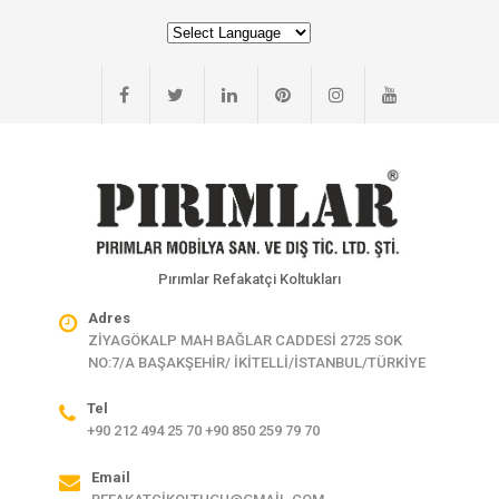
Pırımlar Refakatçi Koltukları
Adres
ZİYAGÖKALP MAH BAĞLAR CADDESİ 2725 SOK
NO:7/A BAŞAKŞEHİR/ İKİTELLİ/İSTANBUL/TÜRKİYE
Tel
+90 212 494 25 70 +90 850 259 79 70
Email