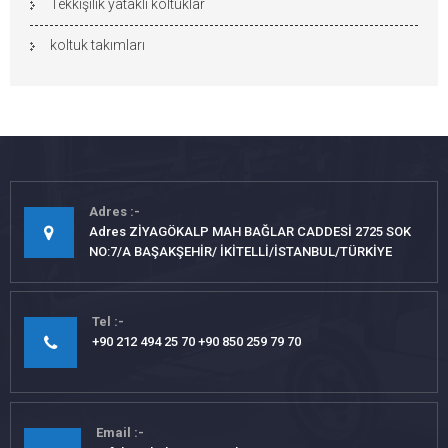
Tekkişilik yataklı koltuklar
koltuk takımları
Adres
Adres ZİYAGÖKALP MAH BAĞLAR CADDESİ 2725 SOK
NO:7/A BAŞAKŞEHİR/ İKİTELLİ/İSTANBUL/TÜRKİYE
Tel
+90 212 494 25 70 +90 850 259 79 70
Email