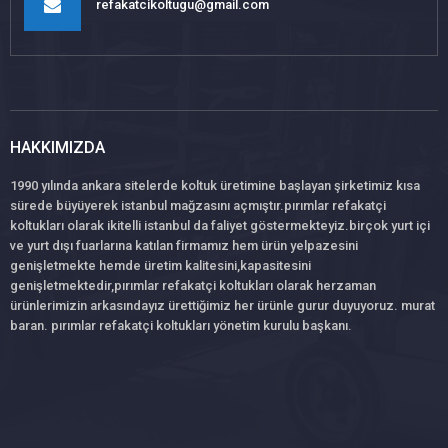
refakatcikoltugu@gmail.com
HAKKIMIZDA
1990 yılında ankara sitelerde koltuk üretimine başlayan şirketimiz kısa
sürede büyüyerek istanbul mağzasını açmıştır.pırımlar refakatçi
koltukları olarak ikitelli istanbul da faliyet göstermekteyiz.birçok yurt içi
ve yurt dışı fuarlarına katılan firmamız hem ürün yelpazesini
genişletmekte hemde üretim kalitesini,kapasitesini
genişletmektedir,pırımlar refakatçi koltukları olarak herzaman
ürünlerimizin arkasındayız ürettiğimiz her ürünle gurur duyuyoruz. murat
baran. pırımlar refakatçi koltukları yönetim kurulu başkanı.