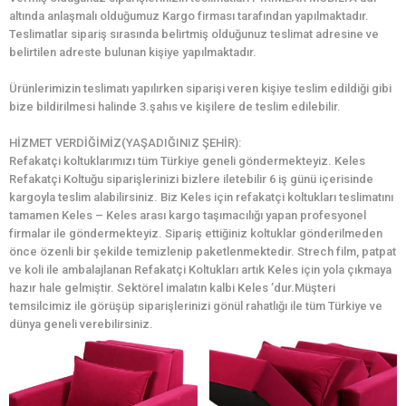
altında anlaşmalı olduğumuz Kargo firması tarafından yapılmaktadır.
Teslimatlar sipariş sırasında belirtmiş olduğunuz teslimat adresine ve
belirtilen adreste bulunan kişiye yapılmaktadır.
Ürünlerimizin teslimatı yapılırken siparişi veren kişiye teslim edildiği gibi
bize bildirilmesi halinde 3.şahıs ve kişilere de teslim edilebilir.
HİZMET VERDİĞİMİZ(YAŞADIĞINIZ ŞEHİR):
Refakatçi koltuklarımızı tüm Türkiye geneli göndermekteyiz. Keles
Refakatçi Koltuğu siparişlerinizi bizlere iletebilir 6 iş günü içerisinde
kargoyla teslim alabilirsiniz. Biz Keles için refakatçi koltukları teslimatını
tamamen Keles – Keles arası kargo taşımacılığı yapan profesyonel
firmalar ile göndermekteyiz. Sipariş ettiğiniz koltuklar gönderilmeden
önce özenli bir şekilde temizlenip paketlenmektedir. Strech film, patpat
ve koli ile ambalajlanan Refakatçi Koltukları artık Keles için yola çıkmaya
hazır hale gelmiştir. Sektörel imalatın kalbi Keles ’dur.Müşteri
temsilcimiz ile görüşüp siparişlerinizi gönül rahatlığı ile tüm Türkiye ve
dünya geneli verebilirsiniz.