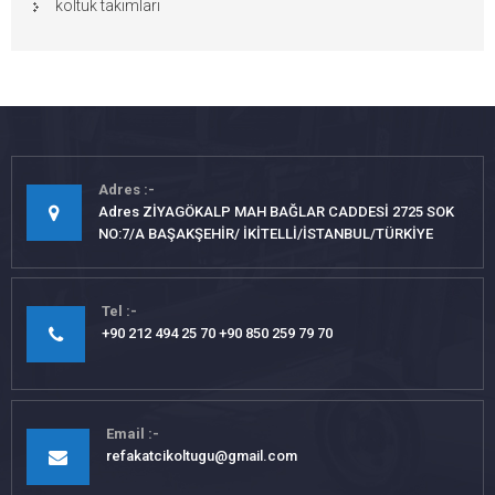
koltuk takımları
Adres
Adres ZİYAGÖKALP MAH BAĞLAR CADDESİ 2725 SOK
NO:7/A BAŞAKŞEHİR/ İKİTELLİ/İSTANBUL/TÜRKİYE
Tel
+90 212 494 25 70 +90 850 259 79 70
Email
refakatcikoltugu@gmail.com