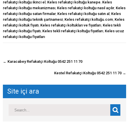
refakatçi koltuğu ikinci el
,
Keles refakatçi koltuğu kanepe
,
Keles
refakatçi koltuğu mekanizması
,
Keles refakatçi koltuğu nasıl açılır
,
Keles
refakatçi koltuğu satan firmalar
,
Keles refakatçi koltuğu satın al
,
Keles
refakatçi koltuğu teknik şartnamesi
,
Keles refakatçi koltuğu.com
,
Keles
refakatçi koltuk fiyatı
,
Keles refakatçı koltukları ve fiyatları
,
Keles tekli
refakatçi koltuğu fiyatı
,
Keles tekli refakatçi koltuğu fiyatları
,
Keles ucuz
refakatçi koltuğu fiyatları
navigasyon
←
Karacabey Refakatçi Koltuğu 0542 251 11 70
gönderisi
Kestel Refakatçi Koltuğu 0542 251 11 70
→
Site içi ara