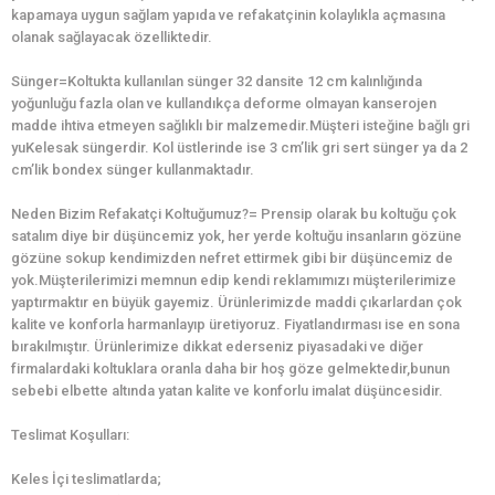
kapamaya uygun sağlam yapıda ve refakatçinin kolaylıkla açmasına
olanak sağlayacak özelliktedir.
Sünger=Koltukta kullanılan sünger 32 dansite 12 cm kalınlığında
yoğunluğu fazla olan ve kullandıkça deforme olmayan kanserojen
madde ihtiva etmeyen sağlıklı bir malzemedir.Müşteri isteğine bağlı gri
yuKelesak süngerdir. Kol üstlerinde ise 3 cm’lik gri sert sünger ya da 2
cm’lik bondex sünger kullanmaktadır.
Neden Bizim Refakatçi Koltuğumuz?= Prensip olarak bu koltuğu çok
satalım diye bir düşüncemiz yok, her yerde koltuğu insanların gözüne
gözüne sokup kendimizden nefret ettirmek gibi bir düşüncemiz de
yok.Müşterilerimizi memnun edip kendi reklamımızı müşterilerimize
yaptırmaktır en büyük gayemiz. Ürünlerimizde maddi çıkarlardan çok
kalite ve konforla harmanlayıp üretiyoruz. Fiyatlandırması ise en sona
bırakılmıştır. Ürünlerimize dikkat ederseniz piyasadaki ve diğer
firmalardaki koltuklara oranla daha bir hoş göze gelmektedir,bunun
sebebi elbette altında yatan kalite ve konforlu imalat düşüncesidir.
Teslimat Koşulları:
Keles İçi teslimatlarda;