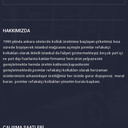
HAKKIMIZDA
1990 yılında ankara sitelerde koltuk üretimine başlayan şirketimiz kısa
sürede büyüyerek istanbul mağzasını açmıştır.pırımlar refakatçi
koltukları olarak ikitelli istanbul da faliyet göstermekteyiz.birçok yurt içi
ve yurt dışı fuarlarına katılan firmamız hem ürün yelpazesini
genişletmekte hemde üretim kalitesini,kapasitesini
genişletmektedir,pırımlar refakatçi koltukları olarak herzaman
ürünlerimizin arkasındayız ürettiğimiz her ürünle gurur duyuyoruz. murat
baran. pırımlar refakatçi koltukları yönetim kurulu başkanı.
ÇALIŞMA SAATLERI