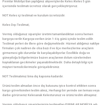
Pırımlar Mobilya‘dan yaptığınız alışverişlerde Keles iKeles 5 gün
içerisinde teslimatı ücretsiz olarak gerçekleştiriyoruz.
NOT:Keles içi teslimat ve kurulum ücretsizdir.
Keles Dışı Teslimat;
Vermiş olduğunuz siparişler üretimi tamamlandıktan sonra hemen
kargoya verilir.Kargoya verilen ürün 1-4 iş günü içinde teslim edilir.
Teslimat yerleri de illere göre değişmektedir. Hizmet aldığımız nakliye
firmaları çok nadiren de olsa bazı il ve ilçe merkezlerine araçların
girmemesi gibi durumlar ile karşılaşabiliyorlar.Özellikle doğu ve
güneydoğu bölgelerimize bazen araçlarının dolum sürelerinden
kaynaklanan gecikmeler yaşanabilmektedir. Daha detaylı bilgi için
müşteri temsilcilerimizle görüşebilirsiniz.
NOT:Teslimatımız bina dış kapısına kadardır.
Ürünü teslim almadan önce dış kutusunu iyice kontrol ettikten sonra
kargo görevlisinden teslim alınız, Herhangi bir yerinde sıvı teması veya
darbe görürseniz Kelesanak Kelesturunuz ve ürünü teslim almayınız.
Vermiş olduğunuz siparişlerinizin teslimatları PIRIMLAR MOBİLYA adı