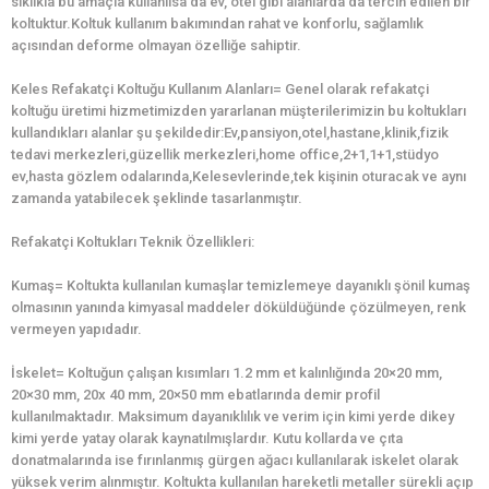
sıklıkla bu amaçla kullanılsa da ev, otel gibi alanlarda da tercih edilen bir
koltuktur.Koltuk kullanım bakımından rahat ve konforlu, sağlamlık
açısından deforme olmayan özelliğe sahiptir.
Keles Refakatçi Koltuğu Kullanım Alanları= Genel olarak refakatçi
koltuğu üretimi hizmetimizden yararlanan müşterilerimizin bu koltukları
kullandıkları alanlar şu şekildedir:Ev,pansiyon,otel,hastane,klinik,fizik
tedavi merkezleri,güzellik merkezleri,home office,2+1,1+1,stüdyo
ev,hasta gözlem odalarında,Kelesevlerinde,tek kişinin oturacak ve aynı
zamanda yatabilecek şeklinde tasarlanmıştır.
Refakatçi Koltukları Teknik Özellikleri:
Kumaş= Koltukta kullanılan kumaşlar temizlemeye dayanıklı şönil kumaş
olmasının yanında kimyasal maddeler döküldüğünde çözülmeyen, renk
vermeyen yapıdadır.
İskelet= Koltuğun çalışan kısımları 1.2 mm et kalınlığında 20×20 mm,
20×30 mm, 20x 40 mm, 20×50 mm ebatlarında demir profil
kullanılmaktadır. Maksimum dayanıklılık ve verim için kimi yerde dikey
kimi yerde yatay olarak kaynatılmışlardır. Kutu kollarda ve çıta
donatmalarında ise fırınlanmış gürgen ağacı kullanılarak iskelet olarak
yüksek verim alınmıştır. Koltukta kullanılan hareketli metaller sürekli açıp