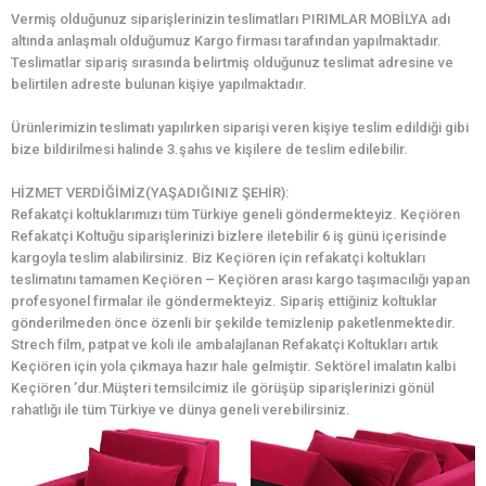
Vermiş olduğunuz siparişlerinizin teslimatları PIRIMLAR MOBİLYA adı
altında anlaşmalı olduğumuz Kargo firması tarafından yapılmaktadır.
Teslimatlar sipariş sırasında belirtmiş olduğunuz teslimat adresine ve
belirtilen adreste bulunan kişiye yapılmaktadır.
Ürünlerimizin teslimatı yapılırken siparişi veren kişiye teslim edildiği gibi
bize bildirilmesi halinde 3.şahıs ve kişilere de teslim edilebilir.
HİZMET VERDİĞİMİZ(YAŞADIĞINIZ ŞEHİR):
Refakatçi koltuklarımızı tüm Türkiye geneli göndermekteyiz. Keçiören
Refakatçi Koltuğu siparişlerinizi bizlere iletebilir 6 iş günü içerisinde
kargoyla teslim alabilirsiniz. Biz Keçiören için refakatçi koltukları
teslimatını tamamen Keçiören – Keçiören arası kargo taşımacılığı yapan
profesyonel firmalar ile göndermekteyiz. Sipariş ettiğiniz koltuklar
gönderilmeden önce özenli bir şekilde temizlenip paketlenmektedir.
Strech film, patpat ve koli ile ambalajlanan Refakatçi Koltukları artık
Keçiören için yola çıkmaya hazır hale gelmiştir. Sektörel imalatın kalbi
Keçiören ’dur.Müşteri temsilcimiz ile görüşüp siparişlerinizi gönül
rahatlığı ile tüm Türkiye ve dünya geneli verebilirsiniz.