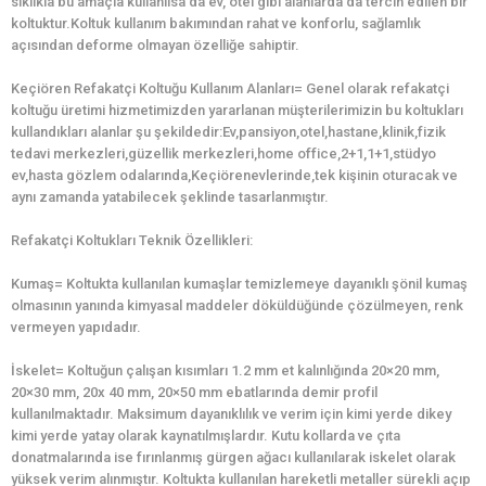
sıklıkla bu amaçla kullanılsa da ev, otel gibi alanlarda da tercih edilen bir
koltuktur.Koltuk kullanım bakımından rahat ve konforlu, sağlamlık
açısından deforme olmayan özelliğe sahiptir.
Keçiören Refakatçi Koltuğu Kullanım Alanları= Genel olarak refakatçi
koltuğu üretimi hizmetimizden yararlanan müşterilerimizin bu koltukları
kullandıkları alanlar şu şekildedir:Ev,pansiyon,otel,hastane,klinik,fizik
tedavi merkezleri,güzellik merkezleri,home office,2+1,1+1,stüdyo
ev,hasta gözlem odalarında,Keçiörenevlerinde,tek kişinin oturacak ve
aynı zamanda yatabilecek şeklinde tasarlanmıştır.
Refakatçi Koltukları Teknik Özellikleri:
Kumaş= Koltukta kullanılan kumaşlar temizlemeye dayanıklı şönil kumaş
olmasının yanında kimyasal maddeler döküldüğünde çözülmeyen, renk
vermeyen yapıdadır.
İskelet= Koltuğun çalışan kısımları 1.2 mm et kalınlığında 20×20 mm,
20×30 mm, 20x 40 mm, 20×50 mm ebatlarında demir profil
kullanılmaktadır. Maksimum dayanıklılık ve verim için kimi yerde dikey
kimi yerde yatay olarak kaynatılmışlardır. Kutu kollarda ve çıta
donatmalarında ise fırınlanmış gürgen ağacı kullanılarak iskelet olarak
yüksek verim alınmıştır. Koltukta kullanılan hareketli metaller sürekli açıp