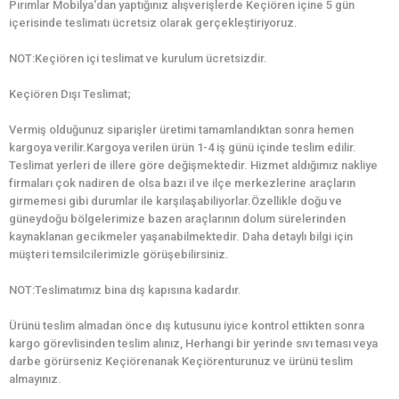
Pırımlar Mobilya‘dan yaptığınız alışverişlerde Keçiören içine 5 gün
içerisinde teslimatı ücretsiz olarak gerçekleştiriyoruz.
NOT:Keçiören içi teslimat ve kurulum ücretsizdir.
Keçiören Dışı Teslimat;
Vermiş olduğunuz siparişler üretimi tamamlandıktan sonra hemen
kargoya verilir.Kargoya verilen ürün 1-4 iş günü içinde teslim edilir.
Teslimat yerleri de illere göre değişmektedir. Hizmet aldığımız nakliye
firmaları çok nadiren de olsa bazı il ve ilçe merkezlerine araçların
girmemesi gibi durumlar ile karşılaşabiliyorlar.Özellikle doğu ve
güneydoğu bölgelerimize bazen araçlarının dolum sürelerinden
kaynaklanan gecikmeler yaşanabilmektedir. Daha detaylı bilgi için
müşteri temsilcilerimizle görüşebilirsiniz.
NOT:Teslimatımız bina dış kapısına kadardır.
Ürünü teslim almadan önce dış kutusunu iyice kontrol ettikten sonra
kargo görevlisinden teslim alınız, Herhangi bir yerinde sıvı teması veya
darbe görürseniz Keçiörenanak Keçiörenturunuz ve ürünü teslim
almayınız.