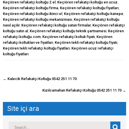
Keçiören refakatçi koltuğu 2.el
,
Keçiören refakatçi koltuğu en ucuz
,
Keçiören refakatçi koltuğu firma
,
Keçiören refakatçi koltuğu fiyatları
,
Keçiören refakatçi koltuğu ikinci el
,
Keçiören refakatçi koltuğu kanepe
,
Keçiören refakatçi koltuğu mekanizması
,
Keçiören refakatçi koltuğu
nasıl açılır
,
Keçiören refakatçi koltuğu satan firmalar
,
Keçiören refakatçi
koltuğu satın al
,
Keçiören refakatçi koltuğu teknik şartnamesi
,
Keçiören
refakatçi koltuğu.com
,
Keçiören refakatçi koltuk fiyatı
,
Keçiören
refakatçı koltukları ve fiyatları
,
Keçiören tekli refakatçi koltuğu fiyatı
,
Keçiören tekli refakatçi koltuğu fiyatları
,
Keçiören ucuz refakatçi
koltuğu fiyatları
navigasyon
←
Kalecik Refakatçi Koltuğu 0542 251 11 70
gönderisi
Kızılcamahan Refakatçi Koltuğu 0542 251 11 70
→
Site içi ara