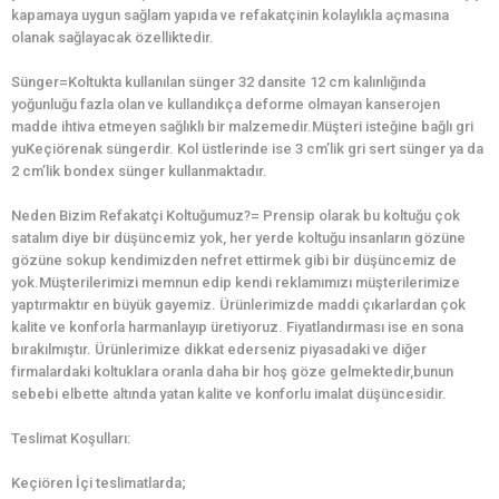
kapamaya uygun sağlam yapıda ve refakatçinin kolaylıkla açmasına
olanak sağlayacak özelliktedir.
Sünger=Koltukta kullanılan sünger 32 dansite 12 cm kalınlığında
yoğunluğu fazla olan ve kullandıkça deforme olmayan kanserojen
madde ihtiva etmeyen sağlıklı bir malzemedir.Müşteri isteğine bağlı gri
yuKeçiörenak süngerdir. Kol üstlerinde ise 3 cm’lik gri sert sünger ya da
2 cm’lik bondex sünger kullanmaktadır.
Neden Bizim Refakatçi Koltuğumuz?= Prensip olarak bu koltuğu çok
satalım diye bir düşüncemiz yok, her yerde koltuğu insanların gözüne
gözüne sokup kendimizden nefret ettirmek gibi bir düşüncemiz de
yok.Müşterilerimizi memnun edip kendi reklamımızı müşterilerimize
yaptırmaktır en büyük gayemiz. Ürünlerimizde maddi çıkarlardan çok
kalite ve konforla harmanlayıp üretiyoruz. Fiyatlandırması ise en sona
bırakılmıştır. Ürünlerimize dikkat ederseniz piyasadaki ve diğer
firmalardaki koltuklara oranla daha bir hoş göze gelmektedir,bunun
sebebi elbette altında yatan kalite ve konforlu imalat düşüncesidir.
Teslimat Koşulları:
Keçiören İçi teslimatlarda;