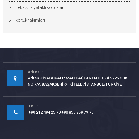
Tekkişilik yataklı koltuklar
koltuk takımları
Adres
Adres ZİYAGÖKALP MAH BAĞLAR CADDESİ 2725 SOK
NO:7/A BAŞAKŞEHİR/ İKİTELLİ/İSTANBUL/TÜRKİYE
Tel
+90 212 494 25 70 +90 850 259 79 70