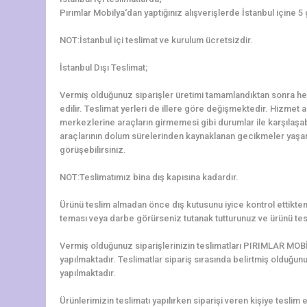
Pırımlar Mobilya‘dan yaptığınız alışverişlerde İstanbul içine 5
NOT:İstanbul içi teslimat ve kurulum ücretsizdir.
İstanbul Dışı Teslimat;
Vermiş olduğunuz siparişler üretimi tamamlandıktan sonra hem
edilir. Teslimat yerleri de illere göre değişmektedir. Hizmet al
merkezlerine araçların girmemesi gibi durumlar ile karşılaş
araçlarının dolum sürelerinden kaynaklanan gecikmeler yaşanab
görüşebilirsiniz.
NOT:Teslimatımız bina dış kapısına kadardır.
Ürünü teslim almadan önce dış kutusunu iyice kontrol ettikten 
teması veya darbe görürseniz tutanak tutturunuz ve ürünü tes
Vermiş olduğunuz siparişlerinizin teslimatları PIRIMLAR MOBİ
yapılmaktadır. Teslimatlar sipariş sırasında belirtmiş olduğun
yapılmaktadır.
Ürünlerimizin teslimatı yapılırken siparişi veren kişiye teslim e