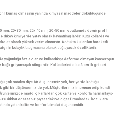
şönil kumaş olmasının yanında kimyasal maddeler döküldüğünde
0×20 mm, 20×30 mm, 20x 40 mm, 20×50 mm ebatlarında demir profil
e dikey kimi yerde yatay olarak kaynatılmışlardır. Kutu kollarda ve
kelet olarak yüksek verim alınmıştır. Koltukta kullanılan hareketli
tçinin kolaylıkla açmasına olanak sağlayacak özelliktedir.
ında yoğunluğu fazla olan ve kullandıkça deforme olmayan kanserojen
bağlı gri yumuşak süngerdir. Kol üstlerinde ise 3 cm’lik gri sert
ğu çok satalım diye bir düşüncemiz yok, her yerde koltuğu
k gibi bir düşüncemiz de yok.Müşterilerimizi memnun edip kendi
Ürünlerimizde maddi çıkarlardan çok kalite ve konforla harmanlayıp
imize dikkat ederseniz piyasadaki ve diğer firmalardaki koltuklara
ında yatan kalite ve konforlu imalat düşüncesidir.