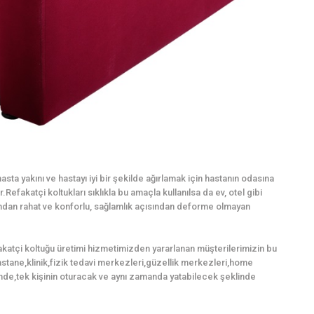
sta yakını ve hastayı iyi bir şekilde ağırlamak için hastanın odasına
Refakatçi koltukları sıklıkla bu amaçla kullanılsa da ev, otel gibi
mından rahat ve konforlu, sağlamlık açısından deforme olmayan
akatçi koltuğu üretimi hizmetimizden yararlanan müşterilerimizin bu
,hastane,klinik,fizik tedavi merkezleri,güzellik merkezleri,home
nde,tek kişinin oturacak ve aynı zamanda yatabilecek şeklinde