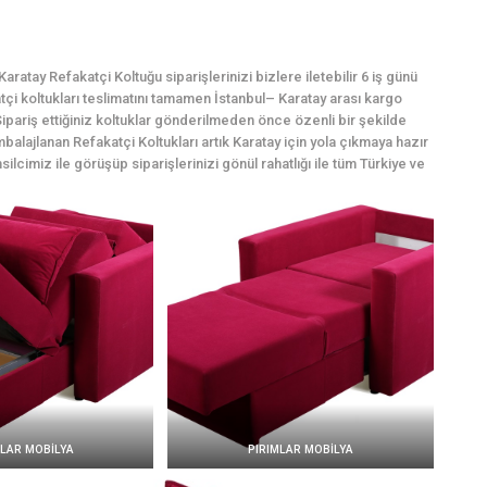
ratay Refakatçi Koltuğu siparişlerinizi bizlere iletebilir 6 iş günü
katçi koltukları teslimatını tamamen İstanbul– Karatay arası kargo
ipariş ettiğiniz koltuklar gönderilmeden önce özenli bir şekilde
balajlanan Refakatçi Koltukları artık Karatay için yola çıkmaya hazır
silcimiz ile görüşüp siparişlerinizi gönül rahatlığı ile tüm Türkiye ve
MLAR MOBİLYA
PIRIMLAR MOBİLYA