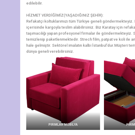
edilebilir.
HİZMET VERDİĞİMİZ(YAŞADIĞINIZ ŞEHİR):
Refakatçi koltuklarımızı tüm Türkiye geneli göndermekteyiz. Ka
içerisinde kargoyla teslim alabilirsiniz. Biz Karatay için refa
taşımacılığı yapan profesyonel firmalar ile göndermekteyiz. S
temizlenip paketlenmektedir. Strech film, patpat ve koli ile am
hale gelmiştir. Sektörel imalatın kalbi İstanbul’dur.Müşteri tem
dünya geneli verebilirsiniz.
PIRIMLAR MOBİLYA
PIRI