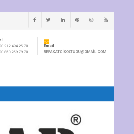
el
Email
90 212 494 25 70
REFAKATCIKOLTUGU@GMAIL.COM
90 850 259 79 70