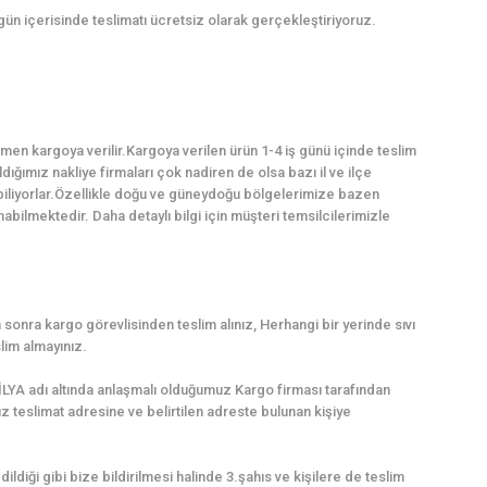
 gün içerisinde teslimatı ücretsiz olarak gerçekleştiriyoruz.
en kargoya verilir.Kargoya verilen ürün 1-4 iş günü içinde teslim
dığımız nakliye firmaları çok nadiren de olsa bazı il ve ilçe
abiliyorlar.Özellikle doğu ve güneydoğu bölgelerimize bazen
ilmektedir. Daha detaylı bilgi için müşteri temsilcilerimizle
sonra kargo görevlisinden teslim alınız, Herhangi bir yerinde sıvı
lim almayınız.
LYA adı altında anlaşmalı olduğumuz Kargo firması tarafından
uz teslimat adresine ve belirtilen adreste bulunan kişiye
dildiği gibi bize bildirilmesi halinde 3.şahıs ve kişilere de teslim