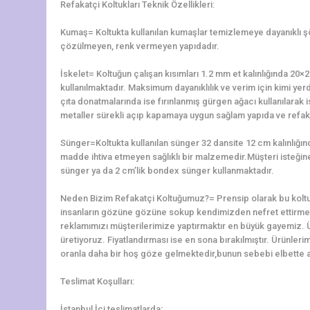
Refakatçi Koltukları Teknik Özellikleri:
Kumaş= Koltukta kullanılan kumaşlar temizlemeye dayanıklı 
çözülmeyen, renk vermeyen yapıdadır.
İskelet= Koltuğun çalışan kısımları 1.2 mm et kalınlığında 2
kullanılmaktadır. Maksimum dayanıklılık ve verim için kimi yerd
çıta donatmalarında ise fırınlanmış gürgen ağacı kullanılarak is
metaller sürekli açıp kapamaya uygun sağlam yapıda ve refaka
Sünger=Koltukta kullanılan sünger 32 dansite 12 cm kalınlığ
madde ihtiva etmeyen sağlıklı bir malzemedir.Müşteri isteğine 
sünger ya da 2 cm’lik bondex sünger kullanmaktadır.
Neden Bizim Refakatçi Koltuğumuz?= Prensip olarak bu koltu
insanların gözüne gözüne sokup kendimizden nefret ettirme
reklamımızı müşterilerimize yaptırmaktır en büyük gayemiz. 
üretiyoruz. Fiyatlandırması ise en sona bırakılmıştır. Ürünler
oranla daha bir hoş göze gelmektedir,bunun sebebi elbette alt
Teslimat Koşulları:
İstanbul İçi teslimatlarda;