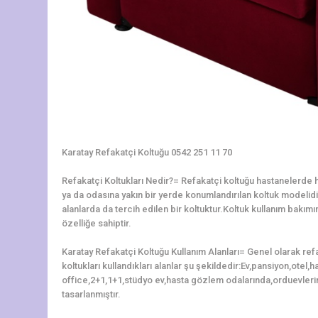
Karatay Refakatçi Koltuğu 0542 251 11 70
Refakatçi Koltukları Nedir?= Refakatçi koltuğu hastanelerde ha
ya da odasına yakın bir yerde konumlandırılan koltuk modelidir.
alanlarda da tercih edilen bir koltuktur.Koltuk kullanım bakı
özelliğe sahiptir.
Karatay Refakatçi Koltuğu Kullanım Alanları= Genel olarak ref
koltukları kullandıkları alanlar şu şekildedir:Ev,pansiyon,otel
office,2+1,1+1,stüdyo ev,hasta gözlem odalarında,orduevleri
tasarlanmıştır.