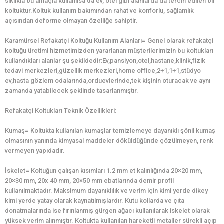
sıklıkla bu amaçla kullanılsa da ev, otel gibi alanlarda da tercih edilen bir
koltuktur.Koltuk kullanım bakımından rahat ve konforlu, sağlamlık
açısından deforme olmayan özelliğe sahiptir.
Karamürsel Refakatçi Koltuğu Kullanım Alanları= Genel olarak refakatçi
koltuğu üretimi hizmetimizden yararlanan müşterilerimizin bu koltukları
kullandıkları alanlar şu şekildedir:Ev,pansiyon,otel,hastane,klinik,fizik
tedavi merkezleri,güzellik merkezleri,home office,2+1,1+1,stüdyo
ev,hasta gözlem odalarında,orduevlerinde,tek kişinin oturacak ve aynı
zamanda yatabilecek şeklinde tasarlanmıştır.
Refakatçi Koltukları Teknik Özellikleri:
Kumaş= Koltukta kullanılan kumaşlar temizlemeye dayanıklı şönil kumaş
olmasının yanında kimyasal maddeler döküldüğünde çözülmeyen, renk
vermeyen yapıdadır.
İskelet= Koltuğun çalışan kısımları 1.2 mm et kalınlığında 20×20 mm,
20×30 mm, 20x 40 mm, 20×50 mm ebatlarında demir profil
kullanılmaktadır. Maksimum dayanıklılık ve verim için kimi yerde dikey
kimi yerde yatay olarak kaynatılmışlardır. Kutu kollarda ve çıta
donatmalarında ise fırınlanmış gürgen ağacı kullanılarak iskelet olarak
yüksek verim alınmıştır. Koltukta kullanılan hareketli metaller sürekli açıp