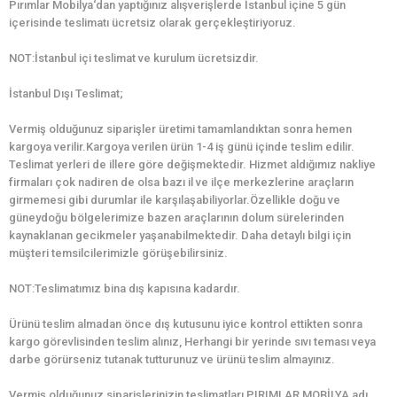
Pırımlar Mobilya‘dan yaptığınız alışverişlerde İstanbul içine 5 gün
içerisinde teslimatı ücretsiz olarak gerçekleştiriyoruz.
NOT:İstanbul içi teslimat ve kurulum ücretsizdir.
İstanbul Dışı Teslimat;
Vermiş olduğunuz siparişler üretimi tamamlandıktan sonra hemen
kargoya verilir.Kargoya verilen ürün 1-4 iş günü içinde teslim edilir.
Teslimat yerleri de illere göre değişmektedir. Hizmet aldığımız nakliye
firmaları çok nadiren de olsa bazı il ve ilçe merkezlerine araçların
girmemesi gibi durumlar ile karşılaşabiliyorlar.Özellikle doğu ve
güneydoğu bölgelerimize bazen araçlarının dolum sürelerinden
kaynaklanan gecikmeler yaşanabilmektedir. Daha detaylı bilgi için
müşteri temsilcilerimizle görüşebilirsiniz.
NOT:Teslimatımız bina dış kapısına kadardır.
Ürünü teslim almadan önce dış kutusunu iyice kontrol ettikten sonra
kargo görevlisinden teslim alınız, Herhangi bir yerinde sıvı teması veya
darbe görürseniz tutanak tutturunuz ve ürünü teslim almayınız.
Vermiş olduğunuz siparişlerinizin teslimatları PIRIMLAR MOBİLYA adı