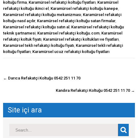
koltuğu firma
,
Karamürsel refakatçi koltuğu fiyatları
,
Karamürsel
refakatçi koltuğu ikinci el
,
Karamürsel refakatçi koltuğu kanepe
,
Karamürsel refakatçi koltuğu mekanizması
,
Karamürsel refakatçi
koltuğu nasıl açılır
,
Karamürsel refakatçi koltuğu satan firmalar
,
Karamürsel refakatçi koltuğu satın al
,
Karamürsel refakatçi koltuğu
teknik şartnamesi
,
Karamürsel refakatçi koltuğu.com
,
Karamürsel
refakatçi koltuk fiyatı
,
Karamürsel refakatçı koltukları ve fiyatları
,
Karamürsel tekli refakatçi koltuğu fiyatı
,
Karamürsel tekli refakatçi
koltuğu fiyatları
,
Karamürsel ucuz refakatçi koltuğu fiyatları
navigasyon
←
Darıca Refakatçi Koltuğu 0542 251 11 70
gönderisi
Kandıra Refakatçi Koltuğu 0542 251 11 70
→
Site içi ara