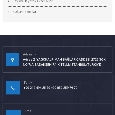
Tekkişilik yataklı koltuklar
koltuk takımları
Adres
Adres ZİYAGÖKALP MAH BAĞLAR CADDESİ 2725 SOK
NO:7/A BAŞAKŞEHİR/ İKİTELLİ/İSTANBUL/TÜRKİYE
Tel
+90 212 494 25 70 +90 850 259 79 70
Email