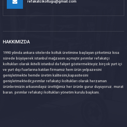
refakatcikoltugu@gmail.com
HAKKIMIZDA
1990 yılında ankara sitelerde koltuk üretimine başlayan şirketimiz kısa
sürede büyüyerek istanbul mağzasını açmıştır.pırımlar refakatçi
koltukları olarak ikitelli istanbul da faliyet göstermekteyiz.birçok yurt içi
ve yurt dışı fuarlarına katılan firmamız hem ürün yelpazesini
genişletmekte hemde üretim kalitesini,kapasitesini
genişletmektedir,pırımlar refakatçi koltukları olarak herzaman
ürünlerimizin arkasındayız ürettiğimiz her ürünle gurur duyuyoruz. murat
baran. pırımlar refakatçi koltukları yönetim kurulu başkanı.