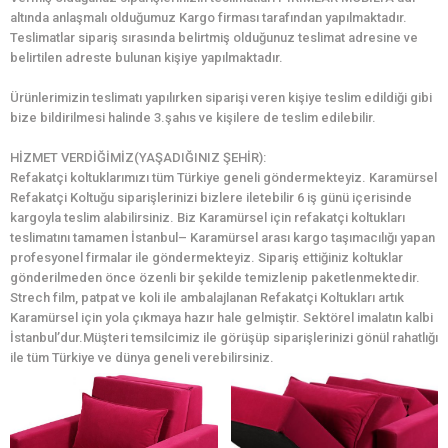
altında anlaşmalı olduğumuz Kargo firması tarafından yapılmaktadır.
Teslimatlar sipariş sırasında belirtmiş olduğunuz teslimat adresine ve
belirtilen adreste bulunan kişiye yapılmaktadır.
Ürünlerimizin teslimatı yapılırken siparişi veren kişiye teslim edildiği gibi
bize bildirilmesi halinde 3.şahıs ve kişilere de teslim edilebilir.
HİZMET VERDİĞİMİZ(YAŞADIĞINIZ ŞEHİR):
Refakatçi koltuklarımızı tüm Türkiye geneli göndermekteyiz. Karamürsel
Refakatçi Koltuğu siparişlerinizi bizlere iletebilir 6 iş günü içerisinde
kargoyla teslim alabilirsiniz. Biz Karamürsel için refakatçi koltukları
teslimatını tamamen İstanbul– Karamürsel arası kargo taşımacılığı yapan
profesyonel firmalar ile göndermekteyiz. Sipariş ettiğiniz koltuklar
gönderilmeden önce özenli bir şekilde temizlenip paketlenmektedir.
Strech film, patpat ve koli ile ambalajlanan Refakatçi Koltukları artık
Karamürsel için yola çıkmaya hazır hale gelmiştir. Sektörel imalatın kalbi
İstanbul’dur.Müşteri temsilcimiz ile görüşüp siparişlerinizi gönül rahatlığı
ile tüm Türkiye ve dünya geneli verebilirsiniz.