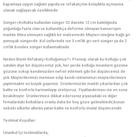
kapamaya uygun sağlam yapıda ve refakatçinin kolaylıkla açmasına
olanak sağlayacak özelliktedir.
Sünger=Koltukta kullanılan sünger 32 dansite 12 cm kalınlığında
yoğunluğu fazla olan ve kullandıkça deforme olmayan kanserojen
madde ihtiva etmeyen sağlıklı bir malzemedir.Müşteri isteğine bağlı gri
yumuşak süngerdir. Kol üstlerinde ise 3 cm’lik gri sert sünger ya da 2
cm’lik bondex sünger kullanmaktadır.
Neden Bizim Refakatçi Koltuğumuz?= Prensip olarak bu koltuğu çok
satalım diye bir düşüncemiz yok, her yerde koltuğu insanların gözüne
gözüne sokup kendimizden nefret ettirmek gibi bir düşüncemiz de
yok.Müşterilerimizi memnun edip kendi reklamımızı müşterilerimize
yaptırmaktır en büyük gayemiz. Ürünlerimizde maddi çıkarlardan çok
kalite ve konforla harmanlayıp üretiyoruz. Fiyatlandırması ise en sona
bırakılmıştır. Ürünlerimize dikkat ederseniz piyasadaki ve diğer
firmalardaki koltuklara oranla daha bir hoş göze gelmektedir,bunun
sebebi elbette altında yatan kalite ve konforlu imalat düşüncesidir.
Teslimat Koşulları:
İstanbul İçi teslimatlarda;