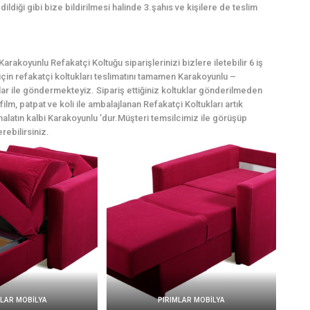
dildiği gibi bize bildirilmesi halinde 3.şahıs ve kişilere de teslim
rakoyunlu Refakatçi Koltuğu siparişlerinizi bizlere iletebilir 6 iş
 için refakatçi koltukları teslimatını tamamen Karakoyunlu –
lar ile göndermekteyiz. Sipariş ettiğiniz koltuklar gönderilmeden
lm, patpat ve koli ile ambalajlanan Refakatçi Koltukları artık
malatın kalbi Karakoyunlu ’dur.Müşteri temsilcimiz ile görüşüp
rebilirsiniz.
MLAR MOBİLYA
PIRIMLAR MOBİLYA