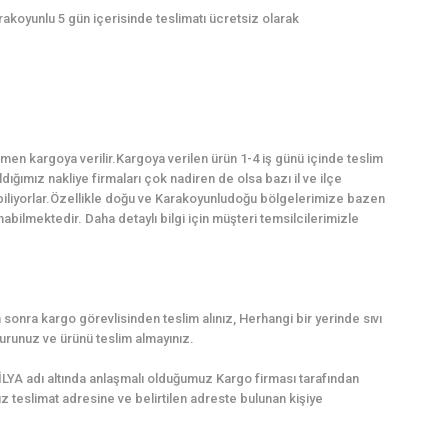
rakoyunlu 5 gün içerisinde teslimatı ücretsiz olarak
en kargoya verilir.Kargoya verilen ürün 1-4 iş günü içinde teslim
dığımız nakliye firmaları çok nadiren de olsa bazı il ve ilçe
biliyorlar.Özellikle doğu ve Karakoyunludoğu bölgelerimize bazen
ilmektedir. Daha detaylı bilgi için müşteri temsilcilerimizle
sonra kargo görevlisinden teslim alınız, Herhangi bir yerinde sıvı
runuz ve ürünü teslim almayınız.
LYA adı altında anlaşmalı olduğumuz Kargo firması tarafından
uz teslimat adresine ve belirtilen adreste bulunan kişiye