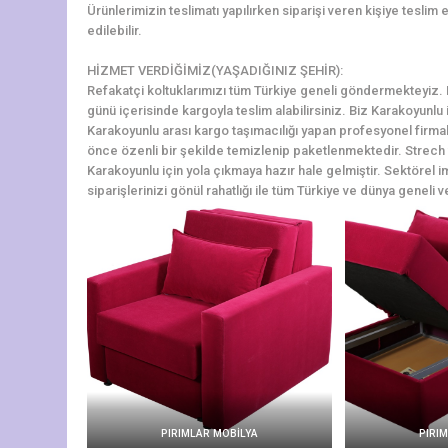
Ürünlerimizin teslimatı yapılırken siparişi veren kişiye teslim e
edilebilir.
HİZMET VERDİĞİMİZ(YAŞADIĞINIZ ŞEHİR):
Refakatçi koltuklarımızı tüm Türkiye geneli göndermekteyiz. Ka
günü içerisinde kargoyla teslim alabilirsiniz. Biz Karakoyunlu
Karakoyunlu arası kargo taşımacılığı yapan profesyonel firma
önce özenli bir şekilde temizlenip paketlenmektedir. Strech fi
Karakoyunlu için yola çıkmaya hazır hale gelmiştir. Sektörel i
siparişlerinizi gönül rahatlığı ile tüm Türkiye ve dünya geneli ve
PIRIMLAR MOBİLYA
PIRI