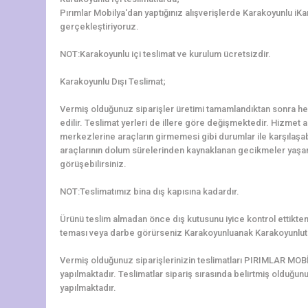
Pırımlar Mobilya‘dan yaptığınız alışverişlerde Karakoyunlu iKa
gerçekleştiriyoruz.
NOT:Karakoyunlu içi teslimat ve kurulum ücretsizdir.
Karakoyunlu Dışı Teslimat;
Vermiş olduğunuz siparişler üretimi tamamlandıktan sonra hem
edilir. Teslimat yerleri de illere göre değişmektedir. Hizmet al
merkezlerine araçların girmemesi gibi durumlar ile karşılaşa
araçlarının dolum sürelerinden kaynaklanan gecikmeler yaşanab
görüşebilirsiniz.
NOT:Teslimatımız bina dış kapısına kadardır.
Ürünü teslim almadan önce dış kutusunu iyice kontrol ettikten 
teması veya darbe görürseniz Karakoyunluanak Karakoyunlutu
Vermiş olduğunuz siparişlerinizin teslimatları PIRIMLAR MOBİ
yapılmaktadır. Teslimatlar sipariş sırasında belirtmiş olduğun
yapılmaktadır.