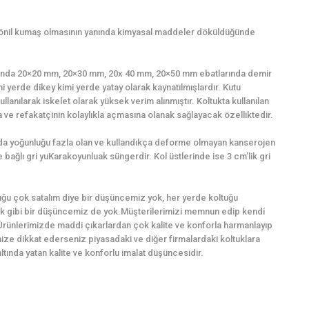
şönil kumaş olmasının yanında kimyasal maddeler döküldüğünde
lığında 20×20 mm, 20×30 mm, 20x 40 mm, 20×50 mm ebatlarında demir
mi yerde dikey kimi yerde yatay olarak kaynatılmışlardır. Kutu
llanılarak iskelet olarak yüksek verim alınmıştır. Koltukta kullanılan
ve refakatçinin kolaylıkla açmasına olanak sağlayacak özelliktedir.
ında yoğunluğu fazla olan ve kullandıkça deforme olmayan kanserojen
bağlı gri yuKarakoyunluak süngerdir. Kol üstlerinde ise 3 cm’lik gri
ğu çok satalım diye bir düşüncemiz yok, her yerde koltuğu
k gibi bir düşüncemiz de yok.Müşterilerimizi memnun edip kendi
Ürünlerimizde maddi çıkarlardan çok kalite ve konforla harmanlayıp
imize dikkat ederseniz piyasadaki ve diğer firmalardaki koltuklara
ında yatan kalite ve konforlu imalat düşüncesidir.