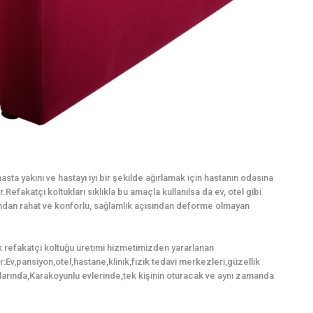
sta yakını ve hastayı iyi bir şekilde ağırlamak için hastanın odasına
Refakatçi koltukları sıklıkla bu amaçla kullanılsa da ev, otel gibi
mından rahat ve konforlu, sağlamlık açısından deforme olmayan
k refakatçi koltuğu üretimi hizmetimizden yararlanan
ir:Ev,pansiyon,otel,hastane,klinik,fizik tedavi merkezleri,güzellik
arında,Karakoyunlu evlerinde,tek kişinin oturacak ve aynı zamanda