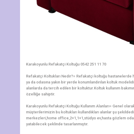
Karakoyunlu Refakatçi Koltuğu 0542 251 11 70
Refakatçi Koltukları Nedir?= Refakatçi koltuğu hastanelerde ha
ya da odasına yakın bir yerde konumlandırılan koltuk modelidir.
alanlarda da tercih edilen bir koltuktur.Koltuk kullanım bakı
özelliğe sahiptir.
Karakoyunlu Refakatçi Koltuğu Kullanım Alanları= Genel olara
müşterilerimizin bu koltukları kullandıkları alanlar şu şekilded
merkezleri,home office,2+1,1+1,stüdyo ev,hasta gözlem odal
yatabilecek şeklinde tasarlanmıştır.