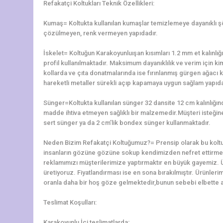
Refakatçi Koltukları Teknik Özellikleri:
Kumaş= Koltukta kullanılan kumaşlar temizlemeye dayanıklı 
çözülmeyen, renk vermeyen yapıdadır.
İskelet= Koltuğun Karakoyunluışan kısımları 1.2 mm et kalın
profil kullanılmaktadır. Maksimum dayanıklılık ve verim için ki
kollarda ve çıta donatmalarında ise fırınlanmış gürgen ağacı ku
hareketli metaller sürekli açıp kapamaya uygun sağlam yapıda 
Sünger=Koltukta kullanılan sünger 32 dansite 12 cm kalınlığ
madde ihtiva etmeyen sağlıklı bir malzemedir.Müşteri isteğine 
sert sünger ya da 2 cm’lik bondex sünger kullanmaktadır.
Neden Bizim Refakatçi Koltuğumuz?= Prensip olarak bu koltu
insanların gözüne gözüne sokup kendimizden nefret ettirme
reklamımızı müşterilerimize yaptırmaktır en büyük gayemiz. 
üretiyoruz. Fiyatlandırması ise en sona bırakılmıştır. Ürünler
oranla daha bir hoş göze gelmektedir,bunun sebebi elbette alt
Teslimat Koşulları:
Karakoyunlu İçi teslimatlarda;