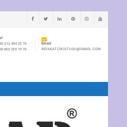
el
Email
90 212 494 25 70
REFAKATCIKOLTUGU@GMAIL.COM
90 850 259 79 70