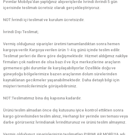
Pırımlar Mobilya‘dan yaptığınız alışverişlerde İvrindi iİvrindi 5 gün
içerisinde teslimatı ücretsiz olarak gerçekleştiriyoruz.
NOT:İvrindi içi teslimat ve kurulum ücretsizdir.
İvrindi Dışı Teslimat;
Vermiş olduğunuz siparişler üretimi tamamlandıktan sonra hemen
kargoya verilir.Kargoya verilen ürün 1-4 iş günü içinde teslim edilir.
Teslimat yerleri de illere göre değişmektedir. Hizmet aldığımız nakliye
firmaları çok nadiren de olsa bazı il ve ilçe merkezlerine araçların
girmemesi gibi durumlar ile karşılaşabiliyorlar.Özellikle doğu ve
güneydoğu bölgelerimize bazen araçlarının dolum sürelerinden
kaynaklanan gecikmeler yaşanabilmektedir. Daha detaylı bilgi için
müşteri temsilcilerimizle görüşebilirsiniz.
NOT:Teslimatımız bina dış kapısına kadardır.
Ürünü teslim almadan önce dış kutusunu iyice kontrol ettikten sonra
kargo görevlisinden teslim alınız, Herhangi bir yerinde sıvı teması veya
darbe görürseniz İvrindianak İvrinditurunuz ve ürünü teslim almayınız.
Vermiş olduğunuz siparişlerinizin teslimatları PIRIMLAR MOBİLYA adı