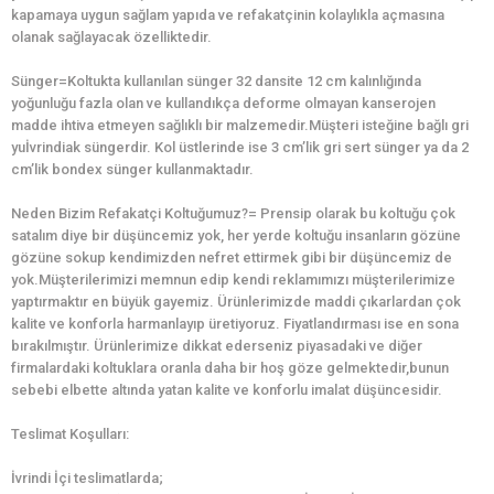
kapamaya uygun sağlam yapıda ve refakatçinin kolaylıkla açmasına
olanak sağlayacak özelliktedir.
Sünger=Koltukta kullanılan sünger 32 dansite 12 cm kalınlığında
yoğunluğu fazla olan ve kullandıkça deforme olmayan kanserojen
madde ihtiva etmeyen sağlıklı bir malzemedir.Müşteri isteğine bağlı gri
yuİvrindiak süngerdir. Kol üstlerinde ise 3 cm’lik gri sert sünger ya da 2
cm’lik bondex sünger kullanmaktadır.
Neden Bizim Refakatçi Koltuğumuz?= Prensip olarak bu koltuğu çok
satalım diye bir düşüncemiz yok, her yerde koltuğu insanların gözüne
gözüne sokup kendimizden nefret ettirmek gibi bir düşüncemiz de
yok.Müşterilerimizi memnun edip kendi reklamımızı müşterilerimize
yaptırmaktır en büyük gayemiz. Ürünlerimizde maddi çıkarlardan çok
kalite ve konforla harmanlayıp üretiyoruz. Fiyatlandırması ise en sona
bırakılmıştır. Ürünlerimize dikkat ederseniz piyasadaki ve diğer
firmalardaki koltuklara oranla daha bir hoş göze gelmektedir,bunun
sebebi elbette altında yatan kalite ve konforlu imalat düşüncesidir.
Teslimat Koşulları:
İvrindi İçi teslimatlarda;