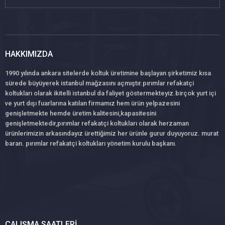
HAKKIMIZDA
1990 yılında ankara sitelerde koltuk üretimine başlayan şirketimiz kısa
sürede büyüyerek istanbul mağzasını açmıştır.pırımlar refakatçi
koltukları olarak ikitelli istanbul da faliyet göstermekteyiz.birçok yurt içi
ve yurt dışı fuarlarına katılan firmamız hem ürün yelpazesini
genişletmekte hemde üretim kalitesini,kapasitesini
genişletmektedir,pırımlar refakatçi koltukları olarak herzaman
ürünlerimizin arkasındayız ürettiğimiz her ürünle gurur duyuyoruz. murat
baran. pırımlar refakatçi koltukları yönetim kurulu başkanı.
ÇALIŞMA SAATLERI