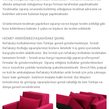
altında anlaşmalı olduğumuz Kargo firması tarafından yapılmaktadır.
Teslimatlar sipariş sırasında belirtmiş olduğunuz teslimat adresine ve
belirtilen adreste bulunan kişiye yapılmaktadır.
Ürünlerimizin teslimatı yapılırken siparişi veren kişiye teslim edildiği gibi
bize bildirilmesi halinde 3.şahıs ve kişilere de teslim edilebilir.
HİZMET VERDİĞİMİZ(YAŞADIĞINIZ ŞEHİR):
Refakatçi koltuklarımızı tüm Türkiye geneli göndermekteyiz. İvrindi
Refakatçi Koltuğu siparişlerinizi bizlere iletebilir 6 iş günü içerisinde
kargoyla teslim alabilirsiniz. Biz İvrindi için refakatçi koltukları teslimatını
tamamen İvrindi – İvrindi arası kargo taşımacılığı yapan profesyonel
firmalar ile göndermekteyiz. Sipariş ettiğiniz koltuklar gönderilmeden
önce özenli bir şekilde temizlenip paketlenmektedir. Strech film, patpat
ve koli ile ambalajlanan Refakatçi Koltukları artık İvrindi için yola çıkmaya
hazır hale gelmiştir. Sektörel imalatın kalbi İvrindi ’dur.Müşteri
temsilcimiz ile görüşüp siparişlerinizi gönül rahatlığı ile tüm Türkiye ve
dünya geneli verebilirsiniz.