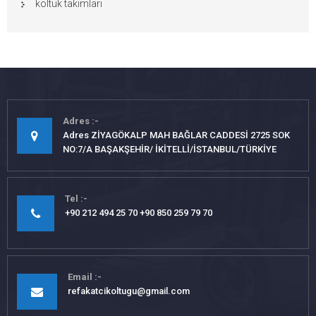
koltuk takımları
Adres
Adres ZİYAGÖKALP MAH BAĞLAR CADDESİ 2725 SOK
NO:7/A BAŞAKŞEHİR/ İKİTELLİ/İSTANBUL/TÜRKİYE
Tel
+90 212 494 25 70 +90 850 259 79 70
Email
refakatcikoltugu@gmail.com