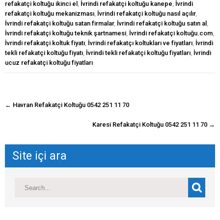
refakatçi koltuğu ikinci el
,
İvrindi refakatçi koltuğu kanepe
,
İvrindi
refakatçi koltuğu mekanizması
,
İvrindi refakatçi koltuğu nasıl açılır
,
İvrindi refakatçi koltuğu satan firmalar
,
İvrindi refakatçi koltuğu satın al
,
İvrindi refakatçi koltuğu teknik şartnamesi
,
İvrindi refakatçi koltuğu.com
,
İvrindi refakatçi koltuk fiyatı
,
İvrindi refakatçı koltukları ve fiyatları
,
İvrindi
tekli refakatçi koltuğu fiyatı
,
İvrindi tekli refakatçi koltuğu fiyatları
,
İvrindi
ucuz refakatçi koltuğu fiyatları
navigasyon
←
Havran Refakatçi Koltuğu 0542 251 11 70
gönderisi
Karesi Refakatçi Koltuğu 0542 251 11 70
→
Site içi ara