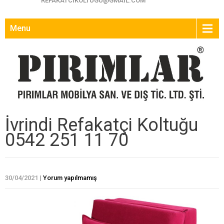
REFAKATCIKOLTUGU@GMAIL.COM
Menu
İvrindi Refakatçi Koltuğu
0542 251 11 70
30/04/2021
|
Yorum yapılmamış