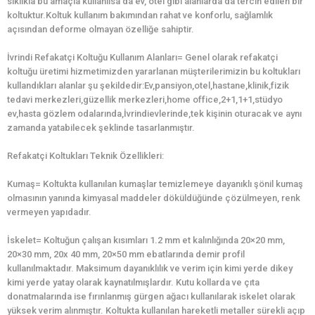
sıklıkla bu amaçla kullanılsa da ev, otel gibi alanlarda da tercih edilen bir
koltuktur.Koltuk kullanım bakımından rahat ve konforlu, sağlamlık
açısından deforme olmayan özelliğe sahiptir.
İvrindi Refakatçi Koltuğu Kullanım Alanları= Genel olarak refakatçi
koltuğu üretimi hizmetimizden yararlanan müşterilerimizin bu koltukları
kullandıkları alanlar şu şekildedir:Ev,pansiyon,otel,hastane,klinik,fizik
tedavi merkezleri,güzellik merkezleri,home office,2+1,1+1,stüdyo
ev,hasta gözlem odalarında,İvrindievlerinde,tek kişinin oturacak ve aynı
zamanda yatabilecek şeklinde tasarlanmıştır.
Refakatçi Koltukları Teknik Özellikleri:
Kumaş= Koltukta kullanılan kumaşlar temizlemeye dayanıklı şönil kumaş
olmasının yanında kimyasal maddeler döküldüğünde çözülmeyen, renk
vermeyen yapıdadır.
İskelet= Koltuğun çalışan kısımları 1.2 mm et kalınlığında 20×20 mm,
20×30 mm, 20x 40 mm, 20×50 mm ebatlarında demir profil
kullanılmaktadır. Maksimum dayanıklılık ve verim için kimi yerde dikey
kimi yerde yatay olarak kaynatılmışlardır. Kutu kollarda ve çıta
donatmalarında ise fırınlanmış gürgen ağacı kullanılarak iskelet olarak
yüksek verim alınmıştır. Koltukta kullanılan hareketli metaller sürekli açıp