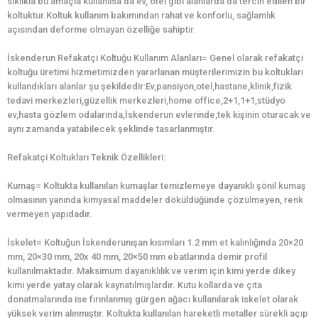
sıklıkla bu amaçla kullanılsa da ev, otel gibi alanlarda da tercih edilen bir
koltuktur.Koltuk kullanım bakımından rahat ve konforlu, sağlamlık
açısından deforme olmayan özelliğe sahiptir.
İskenderun Refakatçi Koltuğu Kullanım Alanları= Genel olarak refakatçi
koltuğu üretimi hizmetimizden yararlanan müşterilerimizin bu koltukları
kullandıkları alanlar şu şekildedir:Ev,pansiyon,otel,hastane,klinik,fizik
tedavi merkezleri,güzellik merkezleri,home office,2+1,1+1,stüdyo
ev,hasta gözlem odalarında,İskenderun evlerinde,tek kişinin oturacak ve
aynı zamanda yatabilecek şeklinde tasarlanmıştır.
Refakatçi Koltukları Teknik Özellikleri:
Kumaş= Koltukta kullanılan kumaşlar temizlemeye dayanıklı şönil kumaş
olmasının yanında kimyasal maddeler döküldüğünde çözülmeyen, renk
vermeyen yapıdadır.
İskelet= Koltuğun İskenderunışan kısımları 1.2 mm et kalınlığında 20×20
mm, 20×30 mm, 20x 40 mm, 20×50 mm ebatlarında demir profil
kullanılmaktadır. Maksimum dayanıklılık ve verim için kimi yerde dikey
kimi yerde yatay olarak kaynatılmışlardır. Kutu kollarda ve çıta
donatmalarında ise fırınlanmış gürgen ağacı kullanılarak iskelet olarak
yüksek verim alınmıştır. Koltukta kullanılan hareketli metaller sürekli açıp