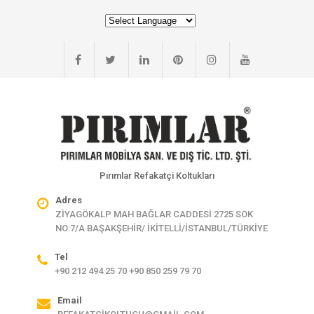
Pırımlar Refakatçi Koltukları
Adres
ZİYAGÖKALP MAH BAĞLAR CADDESİ 2725 SOK
NO:7/A BAŞAKŞEHİR/ İKİTELLİ/İSTANBUL/TÜRKİYE
Tel
+90 212 494 25 70 +90 850 259 79 70
Email