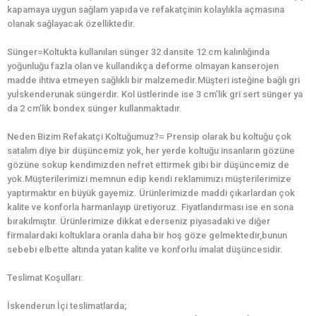
kapamaya uygun sağlam yapıda ve refakatçinin kolaylıkla açmasına
olanak sağlayacak özelliktedir.
Sünger=Koltukta kullanılan sünger 32 dansite 12 cm kalınlığında
yoğunluğu fazla olan ve kullandıkça deforme olmayan kanserojen
madde ihtiva etmeyen sağlıklı bir malzemedir.Müşteri isteğine bağlı gri
yuİskenderunak süngerdir. Kol üstlerinde ise 3 cm’lik gri sert sünger ya
da 2 cm’lik bondex sünger kullanmaktadır.
Neden Bizim Refakatçi Koltuğumuz?= Prensip olarak bu koltuğu çok
satalım diye bir düşüncemiz yok, her yerde koltuğu insanların gözüne
gözüne sokup kendimizden nefret ettirmek gibi bir düşüncemiz de
yok.Müşterilerimizi memnun edip kendi reklamımızı müşterilerimize
yaptırmaktır en büyük gayemiz. Ürünlerimizde maddi çıkarlardan çok
kalite ve konforla harmanlayıp üretiyoruz. Fiyatlandırması ise en sona
bırakılmıştır. Ürünlerimize dikkat ederseniz piyasadaki ve diğer
firmalardaki koltuklara oranla daha bir hoş göze gelmektedir,bunun
sebebi elbette altında yatan kalite ve konforlu imalat düşüncesidir.
Teslimat Koşulları:
İskenderun İçi teslimatlarda;