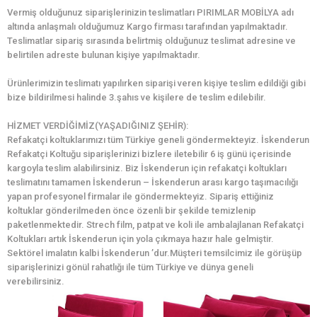
Vermiş olduğunuz siparişlerinizin teslimatları PIRIMLAR MOBİLYA adı
altında anlaşmalı olduğumuz Kargo firması tarafından yapılmaktadır.
Teslimatlar sipariş sırasında belirtmiş olduğunuz teslimat adresine ve
belirtilen adreste bulunan kişiye yapılmaktadır.
Ürünlerimizin teslimatı yapılırken siparişi veren kişiye teslim edildiği gibi
bize bildirilmesi halinde 3.şahıs ve kişilere de teslim edilebilir.
HİZMET VERDİĞİMİZ(YAŞADIĞINIZ ŞEHİR):
Refakatçi koltuklarımızı tüm Türkiye geneli göndermekteyiz. İskenderun
Refakatçi Koltuğu siparişlerinizi bizlere iletebilir 6 iş günü içerisinde
kargoyla teslim alabilirsiniz. Biz İskenderun için refakatçi koltukları
teslimatını tamamen İskenderun – İskenderun arası kargo taşımacılığı
yapan profesyonel firmalar ile göndermekteyiz. Sipariş ettiğiniz
koltuklar gönderilmeden önce özenli bir şekilde temizlenip
paketlenmektedir. Strech film, patpat ve koli ile ambalajlanan Refakatçi
Koltukları artık İskenderun için yola çıkmaya hazır hale gelmiştir.
Sektörel imalatın kalbi İskenderun ’dur.Müşteri temsilcimiz ile görüşüp
siparişlerinizi gönül rahatlığı ile tüm Türkiye ve dünya geneli
verebilirsiniz.