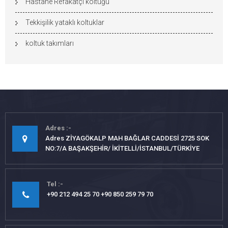
Hastane Refakatçi koltuğu
Tekkişilik yataklı koltuklar
koltuk takımları
Adres
Adres ZİYAGÖKALP MAH BAĞLAR CADDESİ 2725 SOK
NO:7/A BAŞAKŞEHİR/ İKİTELLİ/İSTANBUL/TÜRKİYE
Tel
+90 212 494 25 70 +90 850 259 79 70