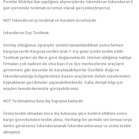
Pırımlar Mobilya‘dan yaptığınız alışverişlerde İskenderun iİskenderun 5
gün içerisinde teslimatı ücretsiz olarak gerçekleştiriyoruz.
NOT:İskenderun içi teslimat ve kurulum ücretsizdir.
İskenderun Dışı Teslimat;
Vermiş olduğunuz siparişler üretimi tamamlandıktan sonra hemen
kargoya verilir.Kargoya verilen ürün 1-4 iş günü içinde teslim edilir.
Teslimat yerleri de illere göre değişmektedir. Hizmet aldığımız nakliye
firmaları çok nadiren de olsa bazı il ve ilçe merkezlerine araçların
girmemesi gibi durumlar ile karşılaşabiliyorlar.Özellikle doğu ve
İskenderundoğu bölgelerimize bazen araçlarının dolum sürelerinden
kaynaklanan gecikmeler yaşanabilmektedir. Daha detaylı bilgi için
müşteri temsilcilerimizle görüşebilirsiniz.
NOT:Teslimatımız bina dış kapısına kadardır.
Ürünü teslim almadan önce dış kutusunu iyice kontrol ettikten sonra
kargo görevlisinden teslim alınız, Herhangi bir yerinde sıvı teması veya
darbe görürseniz İskenderunanak İskenderunturunuz ve ürünü teslim
almayınız.