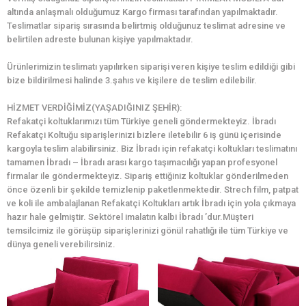
altında anlaşmalı olduğumuz Kargo firması tarafından yapılmaktadır.
Teslimatlar sipariş sırasında belirtmiş olduğunuz teslimat adresine ve
belirtilen adreste bulunan kişiye yapılmaktadır.
Ürünlerimizin teslimatı yapılırken siparişi veren kişiye teslim edildiği gibi
bize bildirilmesi halinde 3.şahıs ve kişilere de teslim edilebilir.
HİZMET VERDİĞİMİZ(YAŞADIĞINIZ ŞEHİR):
Refakatçi koltuklarımızı tüm Türkiye geneli göndermekteyiz. İbradı
Refakatçi Koltuğu siparişlerinizi bizlere iletebilir 6 iş günü içerisinde
kargoyla teslim alabilirsiniz. Biz İbradı için refakatçi koltukları teslimatını
tamamen İbradı – İbradı arası kargo taşımacılığı yapan profesyonel
firmalar ile göndermekteyiz. Sipariş ettiğiniz koltuklar gönderilmeden
önce özenli bir şekilde temizlenip paketlenmektedir. Strech film, patpat
ve koli ile ambalajlanan Refakatçi Koltukları artık İbradı için yola çıkmaya
hazır hale gelmiştir. Sektörel imalatın kalbi İbradı ’dur.Müşteri
temsilcimiz ile görüşüp siparişlerinizi gönül rahatlığı ile tüm Türkiye ve
dünya geneli verebilirsiniz.