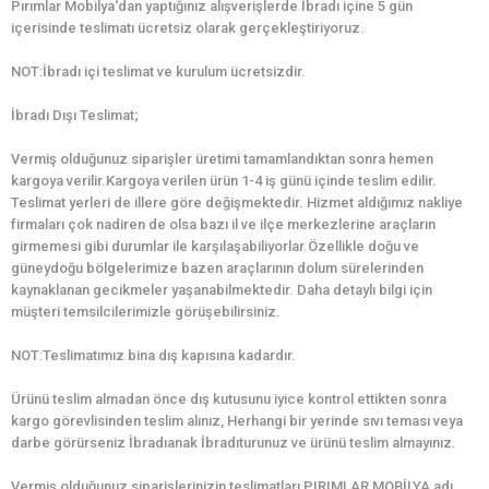
Pırımlar Mobilya‘dan yaptığınız alışverişlerde İbradı içine 5 gün
içerisinde teslimatı ücretsiz olarak gerçekleştiriyoruz.
NOT:İbradı içi teslimat ve kurulum ücretsizdir.
İbradı Dışı Teslimat;
Vermiş olduğunuz siparişler üretimi tamamlandıktan sonra hemen
kargoya verilir.Kargoya verilen ürün 1-4 iş günü içinde teslim edilir.
Teslimat yerleri de illere göre değişmektedir. Hizmet aldığımız nakliye
firmaları çok nadiren de olsa bazı il ve ilçe merkezlerine araçların
girmemesi gibi durumlar ile karşılaşabiliyorlar.Özellikle doğu ve
güneydoğu bölgelerimize bazen araçlarının dolum sürelerinden
kaynaklanan gecikmeler yaşanabilmektedir. Daha detaylı bilgi için
müşteri temsilcilerimizle görüşebilirsiniz.
NOT:Teslimatımız bina dış kapısına kadardır.
Ürünü teslim almadan önce dış kutusunu iyice kontrol ettikten sonra
kargo görevlisinden teslim alınız, Herhangi bir yerinde sıvı teması veya
darbe görürseniz İbradıanak İbradıturunuz ve ürünü teslim almayınız.
Vermiş olduğunuz siparişlerinizin teslimatları PIRIMLAR MOBİLYA adı