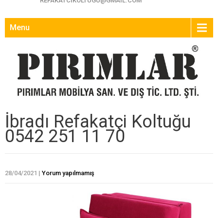
REFAKATCIKOLTUGU@GMAIL.COM
Menu
İbradı Refakatçi Koltuğu
0542 251 11 70
28/04/2021
|
Yorum yapılmamış