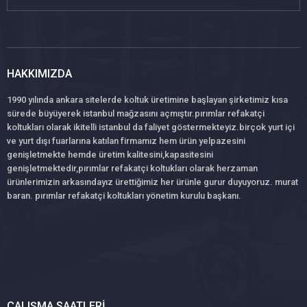
HAKKIMIZDA
1990 yılında ankara sitelerde koltuk üretimine başlayan şirketimiz kısa
sürede büyüyerek istanbul mağzasını açmıştır.pırımlar refakatçi
koltukları olarak ikitelli istanbul da faliyet göstermekteyiz.birçok yurt içi
ve yurt dışı fuarlarına katılan firmamız hem ürün yelpazesini
genişletmekte hemde üretim kalitesini,kapasitesini
genişletmektedir,pırımlar refakatçi koltukları olarak herzaman
ürünlerimizin arkasındayız ürettiğimiz her ürünle gurur duyuyoruz. murat
baran. pırımlar refakatçi koltukları yönetim kurulu başkanı.
ÇALIŞMA SAATLERI