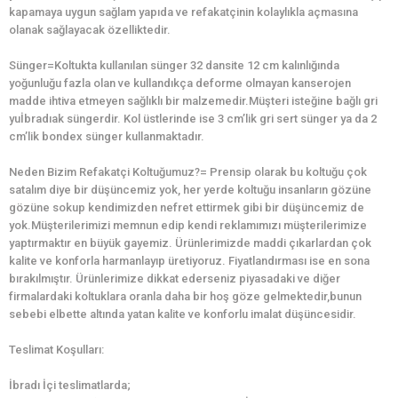
kapamaya uygun sağlam yapıda ve refakatçinin kolaylıkla açmasına
olanak sağlayacak özelliktedir.
Sünger=Koltukta kullanılan sünger 32 dansite 12 cm kalınlığında
yoğunluğu fazla olan ve kullandıkça deforme olmayan kanserojen
madde ihtiva etmeyen sağlıklı bir malzemedir.Müşteri isteğine bağlı gri
yuİbradıak süngerdir. Kol üstlerinde ise 3 cm’lik gri sert sünger ya da 2
cm’lik bondex sünger kullanmaktadır.
Neden Bizim Refakatçi Koltuğumuz?= Prensip olarak bu koltuğu çok
satalım diye bir düşüncemiz yok, her yerde koltuğu insanların gözüne
gözüne sokup kendimizden nefret ettirmek gibi bir düşüncemiz de
yok.Müşterilerimizi memnun edip kendi reklamımızı müşterilerimize
yaptırmaktır en büyük gayemiz. Ürünlerimizde maddi çıkarlardan çok
kalite ve konforla harmanlayıp üretiyoruz. Fiyatlandırması ise en sona
bırakılmıştır. Ürünlerimize dikkat ederseniz piyasadaki ve diğer
firmalardaki koltuklara oranla daha bir hoş göze gelmektedir,bunun
sebebi elbette altında yatan kalite ve konforlu imalat düşüncesidir.
Teslimat Koşulları:
İbradı İçi teslimatlarda;