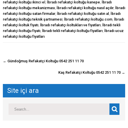
refakatçi koltuğu ikinci el
,
İbradı refakatçi koltuğu kanepe
,
İbradı
refakatçi koltuğu mekanizması
,
İbradı refakatçi koltuğu nasıl açılır
,
İbradı
refakatçi koltuğu satan firmalar
,
İbradı refakatçi koltuğu satın al
,
İbradı
refakatçi koltuğu teknik şartnamesi
,
İbradı refakatçi koltuğu.com
,
İbradı
refakatçi koltuk fiyatı
,
İbradı refakatçı koltukları ve fiyatları
,
İbradı tekli
refakatçi koltuğu fiyatı
,
İbradı tekli refakatçi koltuğu fiyatları
,
İbradı ucuz
refakatçi koltuğu fiyatları
navigasyon
←
Gündoğmuş Refakatçi Koltuğu 0542 251 11 70
gönderisi
Kaş Refakatçi Koltuğu 0542 251 11 70
→
Site içi ara