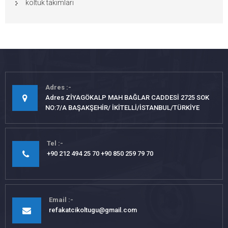
koltuk takımları
Adres
Adres ZİYAGÖKALP MAH BAĞLAR CADDESİ 2725 SOK
NO:7/A BAŞAKŞEHİR/ İKİTELLİ/İSTANBUL/TÜRKİYE
Tel
+90 212 494 25 70 +90 850 259 79 70
Email
refakatcikoltugu@gmail.com