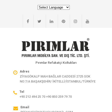
Pırımlar Refakatçi Koltukları
Adres
ZİYAGÖKALP MAH BAĞLAR CADDESİ 2725 SOK
NO:7/A BAŞAKŞEHİR/ İKİTELLİ/İSTANBUL/TÜRKİYE
Tel
+90 212 494 25 70 +90 850 259 79 70
Email