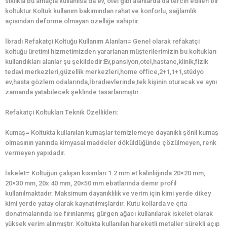
sıklıkla bu amaçla kullanılsa da ev, otel gibi alanlarda da tercih edilen bir
koltuktur.Koltuk kullanım bakımından rahat ve konforlu, sağlamlık
açısından deforme olmayan özelliğe sahiptir.
İbradı Refakatçi Koltuğu Kullanım Alanları= Genel olarak refakatçi
koltuğu üretimi hizmetimizden yararlanan müşterilerimizin bu koltukları
kullandıkları alanlar şu şekildedir:Ev,pansiyon,otel,hastane,klinik,fizik
tedavi merkezleri,güzellik merkezleri,home office,2+1,1+1,stüdyo
ev,hasta gözlem odalarında,İbradıevlerinde,tek kişinin oturacak ve aynı
zamanda yatabilecek şeklinde tasarlanmıştır.
Refakatçi Koltukları Teknik Özellikleri:
Kumaş= Koltukta kullanılan kumaşlar temizlemeye dayanıklı şönil kumaş
olmasının yanında kimyasal maddeler döküldüğünde çözülmeyen, renk
vermeyen yapıdadır.
İskelet= Koltuğun çalışan kısımları 1.2 mm et kalınlığında 20×20 mm,
20×30 mm, 20x 40 mm, 20×50 mm ebatlarında demir profil
kullanılmaktadır. Maksimum dayanıklılık ve verim için kimi yerde dikey
kimi yerde yatay olarak kaynatılmışlardır. Kutu kollarda ve çıta
donatmalarında ise fırınlanmış gürgen ağacı kullanılarak iskelet olarak
yüksek verim alınmıştır. Koltukta kullanılan hareketli metaller sürekli açıp