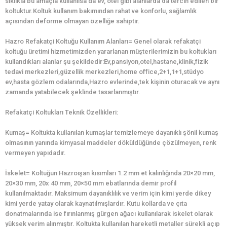
sıklıkla bu amaçla kullanılsa da ev, otel gibi alanlarda da tercih edilen bir
koltuktur.Koltuk kullanım bakımından rahat ve konforlu, sağlamlık
açısından deforme olmayan özelliğe sahiptir.
Hazro Refakatçi Koltuğu Kullanım Alanları= Genel olarak refakatçi
koltuğu üretimi hizmetimizden yararlanan müşterilerimizin bu koltukları
kullandıkları alanlar şu şekildedir:Ev,pansiyon,otel,hastane,klinik,fizik
tedavi merkezleri,güzellik merkezleri,home office,2+1,1+1,stüdyo
ev,hasta gözlem odalarında,Hazro evlerinde,tek kişinin oturacak ve aynı
zamanda yatabilecek şeklinde tasarlanmıştır.
Refakatçi Koltukları Teknik Özellikleri:
Kumaş= Koltukta kullanılan kumaşlar temizlemeye dayanıklı şönil kumaş
olmasının yanında kimyasal maddeler döküldüğünde çözülmeyen, renk
vermeyen yapıdadır.
İskelet= Koltuğun Hazroışan kısımları 1.2 mm et kalınlığında 20×20 mm,
20×30 mm, 20x 40 mm, 20×50 mm ebatlarında demir profil
kullanılmaktadır. Maksimum dayanıklılık ve verim için kimi yerde dikey
kimi yerde yatay olarak kaynatılmışlardır. Kutu kollarda ve çıta
donatmalarında ise fırınlanmış gürgen ağacı kullanılarak iskelet olarak
yüksek verim alınmıştır. Koltukta kullanılan hareketli metaller sürekli açıp