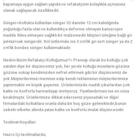
kapamaya uygun sağlam yapıda ve refakatçinin kolaylıkla açmasına
olanak sağlayacak özelliktedir.
Sünger=Koltukta kullanılan sünger 32 dansite 12 cm kalınlığında
yoğunluğu fazla olan ve kullandıkça deforme olmayan kanserojen
madde ihtiva etmeyen sağlıklı bir malzemedir.Müşteri isteğine bağlı gri
yuHazroak süngerdir. Kol üstlerinde ise 3 cm’lik gri sert sünger ya da 2
cm’lik bondex sünger kullanmaktadır.
Neden Bizim Refakatçi Koltuğumuz?= Prensip olarak bu koltuğu çok
satalım diye bir düşüncemiz yok, her yerde koltuğu insanların gözüne
gözüne sokup kendimizden nefret ettirmek gibi bir düşüncemiz de
yok.Müşterilerimizi memnun edip kendi reklamımızı müşterilerimize
yaptırmaktır en büyük gayemiz. Ürünlerimizde maddi çıkarlardan çok
kalite ve konforla harmanlayıp üretiyoruz. Fiyatlandırması ise en sona
bırakılmıştır. Ürünlerimize dikkat ederseniz piyasadaki ve diğer
firmalardaki koltuklara oranla daha bir hoş göze gelmektedir,bunun
sebebi elbette altında yatan kalite ve konforlu imalat düşüncesidir.
Teslimat Koşulları:
Hazro İçi teslimatlarda;