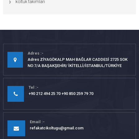
koltuk takımları
Adres
Adres ZİYAGÖKALP MAH BAĞLAR CADDESİ 2725 SOK
NO:7/A BAŞAKŞEHİR/ İKİTELLİ/İSTANBUL/TÜRKİYE
Tel
+90 212 494 25 70 +90 850 259 79 70
Email
refakatcikoltugu@gmail.com