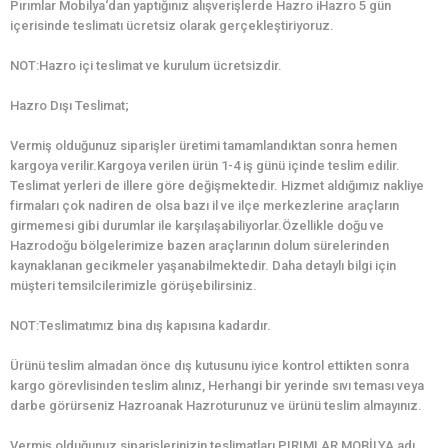
Pırımlar Mobilya‘dan yaptığınız alışverişlerde Hazro iHazro 5 gün
içerisinde teslimatı ücretsiz olarak gerçekleştiriyoruz.
NOT:Hazro içi teslimat ve kurulum ücretsizdir.
Hazro Dışı Teslimat;
Vermiş olduğunuz siparişler üretimi tamamlandıktan sonra hemen
kargoya verilir.Kargoya verilen ürün 1-4 iş günü içinde teslim edilir.
Teslimat yerleri de illere göre değişmektedir. Hizmet aldığımız nakliye
firmaları çok nadiren de olsa bazı il ve ilçe merkezlerine araçların
girmemesi gibi durumlar ile karşılaşabiliyorlar.Özellikle doğu ve
Hazrodoğu bölgelerimize bazen araçlarının dolum sürelerinden
kaynaklanan gecikmeler yaşanabilmektedir. Daha detaylı bilgi için
müşteri temsilcilerimizle görüşebilirsiniz.
NOT:Teslimatımız bina dış kapısına kadardır.
Ürünü teslim almadan önce dış kutusunu iyice kontrol ettikten sonra
kargo görevlisinden teslim alınız, Herhangi bir yerinde sıvı teması veya
darbe görürseniz Hazroanak Hazroturunuz ve ürünü teslim almayınız.
Vermiş olduğunuz siparişlerinizin teslimatları PIRIMLAR MOBİLYA adı