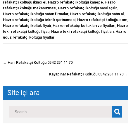
refakatçi koltuğu ikinci el
,
Hazro refakatçi koltuğu kanepe
,
Hazro
refakatçi koltuğu mekanizması
,
Hazro refakatçi koltuğu nasıl açılır
,
Hazro refakatçi koltuğu satan firmalar
,
Hazro refakatçi koltuğu satın al
,
Hazro refakatçi koltuğu teknik şartnamesi
,
Hazro refakatçi koltuğu.com
,
Hazro refakatçi koltuk fiyatı
,
Hazro refakatçı koltukları ve fiyatları
,
Hazro
tekli refakatçi koltuğu fiyatı
,
Hazro tekli refakatçi koltuğu fiyatları
,
Hazro
ucuz refakatçi koltuğu fiyatları
navigasyon
←
Hani Refakatçi Koltuğu 0542 251 11 70
gönderisi
Kayapınar Refakatçi Koltuğu 0542 251 11 70
→
Site içi ara