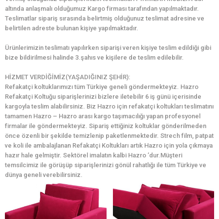
altında anlaşmalı olduğumuz Kargo firması tarafından yapılmaktadır.
Teslimatlar sipariş sırasında belirtmiş olduğunuz teslimat adresine ve
belirtilen adreste bulunan kişiye yapılmaktadır.
Ürünlerimizin teslimatı yapılırken siparişi veren kişiye teslim edildiği gibi
bize bildirilmesi halinde 3.şahıs ve kişilere de teslim edilebilir.
HİZMET VERDİĞİMİZ(YAŞADIĞINIZ ŞEHİR):
Refakatçi koltuklarımızı tüm Türkiye geneli göndermekteyiz. Hazro
Refakatçi Koltuğu siparişlerinizi bizlere iletebilir 6 iş günü içerisinde
kargoyla teslim alabilirsiniz. Biz Hazro için refakatçi koltukları teslimatını
tamamen Hazro – Hazro arası kargo taşımacılığı yapan profesyonel
firmalar ile göndermekteyiz. Sipariş ettiğiniz koltuklar gönderilmeden
önce özenli bir şekilde temizlenip paketlenmektedir. Strech film, patpat
ve koli ile ambalajlanan Refakatçi Koltukları artık Hazro için yola çıkmaya
hazır hale gelmiştir. Sektörel imalatın kalbi Hazro ’dur.Müşteri
temsilcimiz ile görüşüp siparişlerinizi gönül rahatlığı ile tüm Türkiye ve
dünya geneli verebilirsiniz.