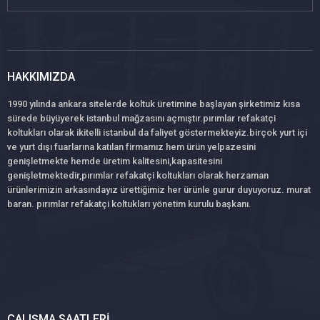
HAKKIMIZDA
1990 yılında ankara sitelerde koltuk üretimine başlayan şirketimiz kısa
sürede büyüyerek istanbul mağzasını açmıştır.pırımlar refakatçi
koltukları olarak ikitelli istanbul da faliyet göstermekteyiz.birçok yurt içi
ve yurt dışı fuarlarına katılan firmamız hem ürün yelpazesini
genişletmekte hemde üretim kalitesini,kapasitesini
genişletmektedir,pırımlar refakatçi koltukları olarak herzaman
ürünlerimizin arkasındayız ürettiğimiz her ürünle gurur duyuyoruz. murat
baran. pırımlar refakatçi koltukları yönetim kurulu başkanı.
ÇALIŞMA SAATLERI