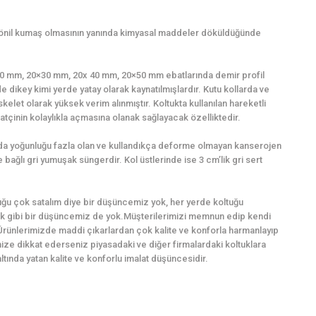
şönil kumaş olmasının yanında kimyasal maddeler döküldüğünde
0×20 mm, 20×30 mm, 20x 40 mm, 20×50 mm ebatlarında demir profil
e dikey kimi yerde yatay olarak kaynatılmışlardır. Kutu kollarda ve
kelet olarak yüksek verim alınmıştır. Koltukta kullanılan hareketli
tçinin kolaylıkla açmasına olanak sağlayacak özelliktedir.
ında yoğunluğu fazla olan ve kullandıkça deforme olmayan kanserojen
bağlı gri yumuşak süngerdir. Kol üstlerinde ise 3 cm’lik gri sert
ğu çok satalım diye bir düşüncemiz yok, her yerde koltuğu
k gibi bir düşüncemiz de yok.Müşterilerimizi memnun edip kendi
Ürünlerimizde maddi çıkarlardan çok kalite ve konforla harmanlayıp
imize dikkat ederseniz piyasadaki ve diğer firmalardaki koltuklara
ında yatan kalite ve konforlu imalat düşüncesidir.