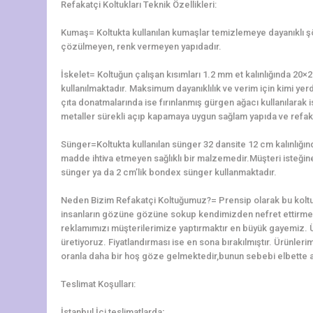
Refakatçi Koltukları Teknik Özellikleri:
Kumaş= Koltukta kullanılan kumaşlar temizlemeye dayanıklı 
çözülmeyen, renk vermeyen yapıdadır.
İskelet= Koltuğun çalışan kısımları 1.2 mm et kalınlığında 2
kullanılmaktadır. Maksimum dayanıklılık ve verim için kimi yerd
çıta donatmalarında ise fırınlanmış gürgen ağacı kullanılarak is
metaller sürekli açıp kapamaya uygun sağlam yapıda ve refaka
Sünger=Koltukta kullanılan sünger 32 dansite 12 cm kalınlığ
madde ihtiva etmeyen sağlıklı bir malzemedir.Müşteri isteğine 
sünger ya da 2 cm’lik bondex sünger kullanmaktadır.
Neden Bizim Refakatçi Koltuğumuz?= Prensip olarak bu koltu
insanların gözüne gözüne sokup kendimizden nefret ettirme
reklamımızı müşterilerimize yaptırmaktır en büyük gayemiz. 
üretiyoruz. Fiyatlandırması ise en sona bırakılmıştır. Ürünler
oranla daha bir hoş göze gelmektedir,bunun sebebi elbette alt
Teslimat Koşulları:
İstanbul İçi teslimatlarda;