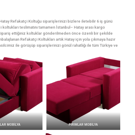
tay Refakatçi Koltuğu siparişlerinizi bizlere iletebilir 6 iş günü
tçi koltukları teslimatını tamamen İstanbul– Hatay arası kargo
ipariş ettiğiniz koltuklar gönderilmeden önce özenli bir şekilde
balajlanan Refakatçi Koltukları artık Hatay için yola çıkmaya hazır
silcimiz ile görüşüp siparişlerinizi gönül rahatlığı ile tüm Türkiye ve
MLAR MOBİLYA
PIRIMLAR MOBİLYA