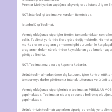
Pırımlar Mobilya‘dan yaptığınız alışverişlerde İstanbul içine 5
NOT:İstanbul içi teslimat ve kurulum ücretsizdir.
İstanbul Dışı Teslimat;
Vermiş olduğunuz siparişler üretimi tamamlandıktan sonra hem
edilir. Teslimat yerleri de illere göre değişmektedir. Hizmet al
merkezlerine araçların girmemesi gibi durumlar ile karşılaş
araçlarının dolum sürelerinden kaynaklanan gecikmeler yaşanab
görüşebilirsiniz.
NOT:Teslimatımız bina dış kapısına kadardır.
Ürünü teslim almadan önce dış kutusunu iyice kontrol ettikten 
teması veya darbe görürseniz tutanak tutturunuz ve ürünü tes
Vermiş olduğunuz siparişlerinizin teslimatları PIRIMLAR MOBİ
yapılmaktadır. Teslimatlar sipariş sırasında belirtmiş olduğun
yapılmaktadır.
Ürünlerimizin teslimatı yapılırken siparişi veren kişiye teslim e