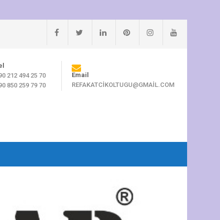
el
Email
90 212 494 25 70
REFAKATCIKOLTUGU@GMAIL.COM
90 850 259 79 70