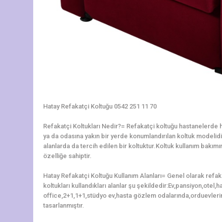
Hatay Refakatçi Koltuğu 0542 251 11 70
Refakatçi Koltukları Nedir?= Refakatçi koltuğu hastanelerde ha
ya da odasına yakın bir yerde konumlandırılan koltuk modelidir.
alanlarda da tercih edilen bir koltuktur.Koltuk kullanım bakı
özelliğe sahiptir.
Hatay Refakatçi Koltuğu Kullanım Alanları= Genel olarak refak
koltukları kullandıkları alanlar şu şekildedir:Ev,pansiyon,otel
office,2+1,1+1,stüdyo ev,hasta gözlem odalarında,orduevleri
tasarlanmıştır.