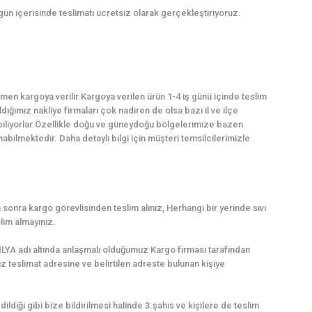
 gün içerisinde teslimatı ücretsiz olarak gerçekleştiriyoruz.
en kargoya verilir.Kargoya verilen ürün 1-4 iş günü içinde teslim
dığımız nakliye firmaları çok nadiren de olsa bazı il ve ilçe
abiliyorlar.Özellikle doğu ve güneydoğu bölgelerimize bazen
ilmektedir. Daha detaylı bilgi için müşteri temsilcilerimizle
sonra kargo görevlisinden teslim alınız, Herhangi bir yerinde sıvı
lim almayınız.
LYA adı altında anlaşmalı olduğumuz Kargo firması tarafından
uz teslimat adresine ve belirtilen adreste bulunan kişiye
dildiği gibi bize bildirilmesi halinde 3.şahıs ve kişilere de teslim