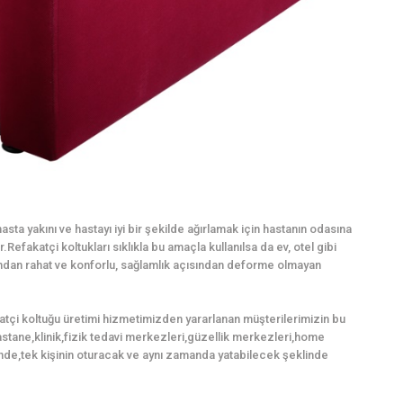
sta yakını ve hastayı iyi bir şekilde ağırlamak için hastanın odasına
Refakatçi koltukları sıklıkla bu amaçla kullanılsa da ev, otel gibi
mından rahat ve konforlu, sağlamlık açısından deforme olmayan
atçi koltuğu üretimi hizmetimizden yararlanan müşterilerimizin bu
,hastane,klinik,fizik tedavi merkezleri,güzellik merkezleri,home
nde,tek kişinin oturacak ve aynı zamanda yatabilecek şeklinde