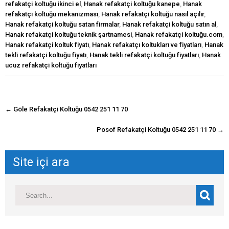
refakatçi koltuğu ikinci el
,
Hanak refakatçi koltuğu kanepe
,
Hanak
refakatçi koltuğu mekanizması
,
Hanak refakatçi koltuğu nasıl açılır
,
Hanak refakatçi koltuğu satan firmalar
,
Hanak refakatçi koltuğu satın al
,
Hanak refakatçi koltuğu teknik şartnamesi
,
Hanak refakatçi koltuğu.com
,
Hanak refakatçi koltuk fiyatı
,
Hanak refakatçı koltukları ve fiyatları
,
Hanak
tekli refakatçi koltuğu fiyatı
,
Hanak tekli refakatçi koltuğu fiyatları
,
Hanak
ucuz refakatçi koltuğu fiyatları
navigasyon
←
Göle Refakatçi Koltuğu 0542 251 11 70
gönderisi
Posof Refakatçi Koltuğu 0542 251 11 70
→
Site içi ara