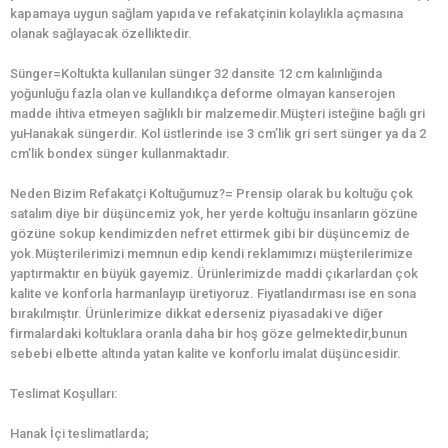
kapamaya uygun sağlam yapıda ve refakatçinin kolaylıkla açmasına
olanak sağlayacak özelliktedir.
Sünger=Koltukta kullanılan sünger 32 dansite 12 cm kalınlığında
yoğunluğu fazla olan ve kullandıkça deforme olmayan kanserojen
madde ihtiva etmeyen sağlıklı bir malzemedir.Müşteri isteğine bağlı gri
yuHanakak süngerdir. Kol üstlerinde ise 3 cm’lik gri sert sünger ya da 2
cm’lik bondex sünger kullanmaktadır.
Neden Bizim Refakatçi Koltuğumuz?= Prensip olarak bu koltuğu çok
satalım diye bir düşüncemiz yok, her yerde koltuğu insanların gözüne
gözüne sokup kendimizden nefret ettirmek gibi bir düşüncemiz de
yok.Müşterilerimizi memnun edip kendi reklamımızı müşterilerimize
yaptırmaktır en büyük gayemiz. Ürünlerimizde maddi çıkarlardan çok
kalite ve konforla harmanlayıp üretiyoruz. Fiyatlandırması ise en sona
bırakılmıştır. Ürünlerimize dikkat ederseniz piyasadaki ve diğer
firmalardaki koltuklara oranla daha bir hoş göze gelmektedir,bunun
sebebi elbette altında yatan kalite ve konforlu imalat düşüncesidir.
Teslimat Koşulları:
Hanak İçi teslimatlarda;