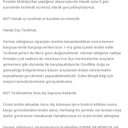
Pırımlar Mobilya‘dan yaptığınız alışverişlerde Hanak içine 5 gün
içerisinde teslimatı ücretsiz olarak gerçekleştiriyoruz.
NOT:Hanak içi teslimat ve kurulum ücretsizdir.
Hanak Dışı Teslimat;
Vermiş olduğunuz siparişler üretimi tamamlandıktan sonra hemen
kargoya verilir.Kargoya verilen ürün 1-4 iş günü içinde teslim edilir.
Teslimat yerleri de illere göre değişmektedir. Hizmet aldığımız nakliye
firmaları çok nadiren de olsa bazı il ve ilçe merkezlerine araçların
girmemesi gibi durumlar ile karşılaşabiliyorlar.Özellikle doğu ve
güneydoğu bölgelerimize bazen araçlarının dolum sürelerinden
kaynaklanan gecikmeler yaşanabilmektedir. Daha detaylı bilgi için
müşteri temsilcilerimizle görüşebilirsiniz.
NOT:Teslimatımız bina dış kapısına kadardır.
Ürünü teslim almadan önce dış kutusunu iyice kontrol ettikten sonra
kargo görevlisinden teslim alınız, Herhangi bir yerinde sıvı teması veya
darbe görürseniz Hanakanak Hanakturunuz ve ürünü teslim almayınız.
Vermiş olduğunuz siparişlerinizin teslimatları PIRIMLAR MOBİLYA adı