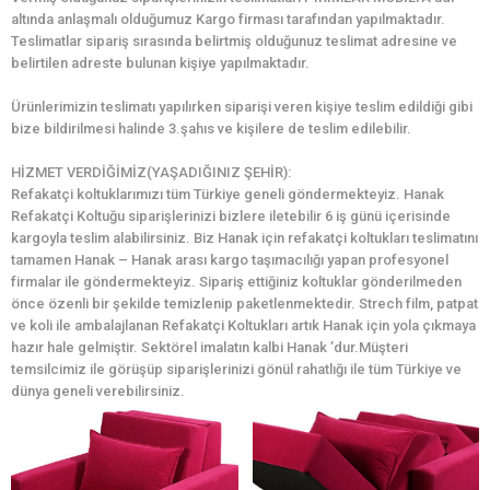
altında anlaşmalı olduğumuz Kargo firması tarafından yapılmaktadır.
Teslimatlar sipariş sırasında belirtmiş olduğunuz teslimat adresine ve
belirtilen adreste bulunan kişiye yapılmaktadır.
Ürünlerimizin teslimatı yapılırken siparişi veren kişiye teslim edildiği gibi
bize bildirilmesi halinde 3.şahıs ve kişilere de teslim edilebilir.
HİZMET VERDİĞİMİZ(YAŞADIĞINIZ ŞEHİR):
Refakatçi koltuklarımızı tüm Türkiye geneli göndermekteyiz. Hanak
Refakatçi Koltuğu siparişlerinizi bizlere iletebilir 6 iş günü içerisinde
kargoyla teslim alabilirsiniz. Biz Hanak için refakatçi koltukları teslimatını
tamamen Hanak – Hanak arası kargo taşımacılığı yapan profesyonel
firmalar ile göndermekteyiz. Sipariş ettiğiniz koltuklar gönderilmeden
önce özenli bir şekilde temizlenip paketlenmektedir. Strech film, patpat
ve koli ile ambalajlanan Refakatçi Koltukları artık Hanak için yola çıkmaya
hazır hale gelmiştir. Sektörel imalatın kalbi Hanak ’dur.Müşteri
temsilcimiz ile görüşüp siparişlerinizi gönül rahatlığı ile tüm Türkiye ve
dünya geneli verebilirsiniz.