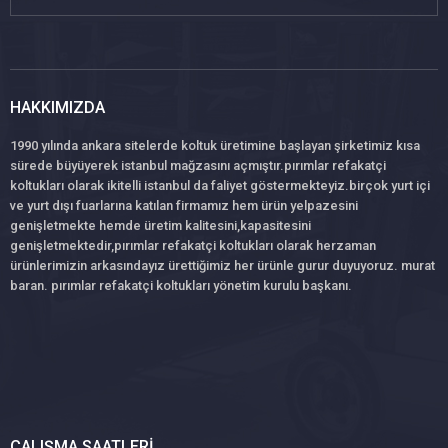
HAKKIMIZDA
1990 yılında ankara sitelerde koltuk üretimine başlayan şirketimiz kısa
sürede büyüyerek istanbul mağzasını açmıştır.pırımlar refakatçi
koltukları olarak ikitelli istanbul da faliyet göstermekteyiz.birçok yurt içi
ve yurt dışı fuarlarına katılan firmamız hem ürün yelpazesini
genişletmekte hemde üretim kalitesini,kapasitesini
genişletmektedir,pırımlar refakatçi koltukları olarak herzaman
ürünlerimizin arkasındayız ürettiğimiz her ürünle gurur duyuyoruz. murat
baran. pırımlar refakatçi koltukları yönetim kurulu başkanı.
ÇALIŞMA SAATLERI