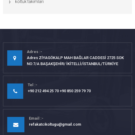
koltuk takımları
Adres
Adres ZİYAGÖKALP MAH BAĞLAR CADDESİ 2725 SOK
NO:7/A BAŞAKŞEHİR/ İKİTELLİ/İSTANBUL/TÜRKİYE
Tel
+90 212 494 25 70 +90 850 259 79 70
Email
refakatcikoltugu@gmail.com