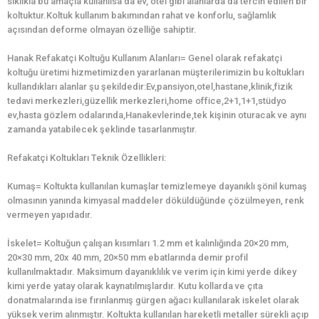
sıklıkla bu amaçla kullanılsa da ev, otel gibi alanlarda da tercih edilen bir
koltuktur.Koltuk kullanım bakımından rahat ve konforlu, sağlamlık
açısından deforme olmayan özelliğe sahiptir.
Hanak Refakatçi Koltuğu Kullanım Alanları= Genel olarak refakatçi
koltuğu üretimi hizmetimizden yararlanan müşterilerimizin bu koltukları
kullandıkları alanlar şu şekildedir:Ev,pansiyon,otel,hastane,klinik,fizik
tedavi merkezleri,güzellik merkezleri,home office,2+1,1+1,stüdyo
ev,hasta gözlem odalarında,Hanakevlerinde,tek kişinin oturacak ve aynı
zamanda yatabilecek şeklinde tasarlanmıştır.
Refakatçi Koltukları Teknik Özellikleri:
Kumaş= Koltukta kullanılan kumaşlar temizlemeye dayanıklı şönil kumaş
olmasının yanında kimyasal maddeler döküldüğünde çözülmeyen, renk
vermeyen yapıdadır.
İskelet= Koltuğun çalışan kısımları 1.2 mm et kalınlığında 20×20 mm,
20×30 mm, 20x 40 mm, 20×50 mm ebatlarında demir profil
kullanılmaktadır. Maksimum dayanıklılık ve verim için kimi yerde dikey
kimi yerde yatay olarak kaynatılmışlardır. Kutu kollarda ve çıta
donatmalarında ise fırınlanmış gürgen ağacı kullanılarak iskelet olarak
yüksek verim alınmıştır. Koltukta kullanılan hareketli metaller sürekli açıp