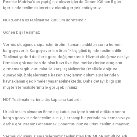
Pırımlar Mobilya‘dan yaptığınız alışverişlerde Gönen iGönen 5 gün
içerisinde teslimatı ücretsiz olarak gerçekleştiriyoruz.
NOT:Gönen içi teslimat ve kurulum ücretsizdir.
Gönen Dışı Teslimat;
Vermiş olduğunuz siparişler üretimi tamamlandıktan sonra hemen
kargoya verilir.Kargoya verilen ürün 1-4 iş günü içinde teslim edilir.
Teslimat yerleri de illere göre değişmektedir. Hizmet aldığımız nakliye
firmaları çok nadiren de olsa bazı il ve ilçe merkezlerine araçların
girmemesi gibi durumlar ile karşılaşabiliyorlar.Özellikle doğu ve
güneydoğu bölgelerimize bazen araçlarının dolum sürelerinden
kaynaklanan gecikmeler yaşanabilmektedir. Daha detaylı bilgi için
müşteri temsilcilerimizle görüşebilirsiniz.
NOT:Teslimatımız bina dış kapısına kadardır.
Ürünü teslim almadan önce dış kutusunu iyice kontrol ettikten sonra
kargo görevlisinden teslim alınız, Herhangi bir yerinde sıvı teması veya
darbe görürseniz Gönenanak Gönenturunuz ve ürünü teslim almayınız.
Vermiş olduğunuz siparişlerinizin teslimatları PIRIMLAR MOBİLYA adı