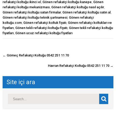
refakatçi koltuğu ikinci el
,
Gönen refakatçi koltuğu kanepe
,
Gönen
refakatçi koltuğu mekanizması
,
Gönen refakatçi koltuğu nasıl açılır
,
Gönen refakatçi koltuğu satan firmalar
,
Gönen refakatçi koltuğu satın al
,
Gönen refakatçi koltuğu teknik şartnamesi
,
Gönen refakatçi
koltuğu.com
,
Gönen refakatçi koltuk fiyatı
,
Gönen refakatçı koltukları ve
fiyatları
,
Gönen tekli refakatçi koltuğu fiyatı
,
Gönen tekli refakatçi koltuğu
fiyatları
,
Gönen ucuz refakatçi koltuğu fiyatları
navigasyon
←
Gömeç Refakatçi Koltuğu 0542 251 11 70
gönderisi
Havran Refakatçi Koltuğu 0542 251 11 70
→
Site içi ara