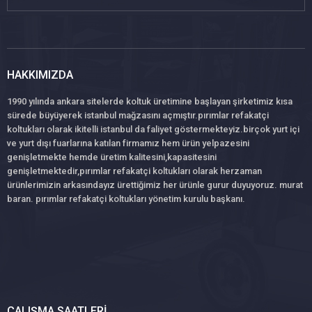
HAKKIMIZDA
1990 yılında ankara sitelerde koltuk üretimine başlayan şirketimiz kısa
sürede büyüyerek istanbul mağzasını açmıştır.pırımlar refakatçi
koltukları olarak ikitelli istanbul da faliyet göstermekteyiz.birçok yurt içi
ve yurt dışı fuarlarına katılan firmamız hem ürün yelpazesini
genişletmekte hemde üretim kalitesini,kapasitesini
genişletmektedir,pırımlar refakatçi koltukları olarak herzaman
ürünlerimizin arkasındayız ürettiğimiz her ürünle gurur duyuyoruz. murat
baran. pırımlar refakatçi koltukları yönetim kurulu başkanı.
ÇALIŞMA SAATLERI