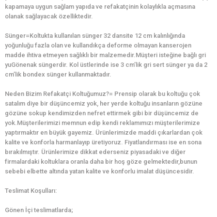
kapamaya uygun sağlam yapıda ve refakatçinin kolaylıkla açmasına
olanak sağlayacak özelliktedir.
Sünger=Koltukta kullanılan sünger 32 dansite 12 cm kalınlığında
yoğunluğu fazla olan ve kullandıkça deforme olmayan kanserojen
madde ihtiva etmeyen sağlıklı bir malzemedir.Müşteri isteğine bağlı gri
yuGönenak süngerdir. Kol üstlerinde ise 3 cm’lik gri sert sünger ya da 2
cm’lik bondex sünger kullanmaktadır.
Neden Bizim Refakatçi Koltuğumuz?= Prensip olarak bu koltuğu çok
satalım diye bir düşüncemiz yok, her yerde koltuğu insanların gözüne
gözüne sokup kendimizden nefret ettirmek gibi bir düşüncemiz de
yok.Müşterilerimizi memnun edip kendi reklamımızı müşterilerimize
yaptırmaktır en büyük gayemiz. Ürünlerimizde maddi çıkarlardan çok
kalite ve konforla harmanlayıp üretiyoruz. Fiyatlandırması ise en sona
bırakılmıştır. Ürünlerimize dikkat ederseniz piyasadaki ve diğer
firmalardaki koltuklara oranla daha bir hoş göze gelmektedir,bunun
sebebi elbette altında yatan kalite ve konforlu imalat düşüncesidir.
Teslimat Koşulları:
Gönen İçi teslimatlarda;