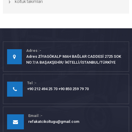
koltuk takımları
Adres
Adres ZİYAGÖKALP MAH BAĞLAR CADDESİ 2725 SOK
NO:7/A BAŞAKŞEHİR/ İKİTELLİ/İSTANBUL/TÜRKİYE
Tel
+90 212 494 25 70 +90 850 259 79 70
Email
refakatcikoltugu@gmail.com