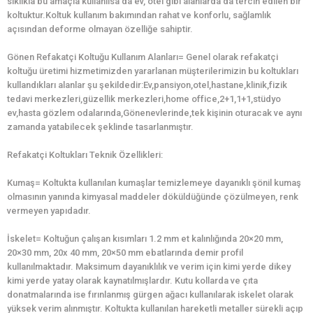
sıklıkla bu amaçla kullanılsa da ev, otel gibi alanlarda da tercih edilen bir
koltuktur.Koltuk kullanım bakımından rahat ve konforlu, sağlamlık
açısından deforme olmayan özelliğe sahiptir.
Gönen Refakatçi Koltuğu Kullanım Alanları= Genel olarak refakatçi
koltuğu üretimi hizmetimizden yararlanan müşterilerimizin bu koltukları
kullandıkları alanlar şu şekildedir:Ev,pansiyon,otel,hastane,klinik,fizik
tedavi merkezleri,güzellik merkezleri,home office,2+1,1+1,stüdyo
ev,hasta gözlem odalarında,Gönenevlerinde,tek kişinin oturacak ve aynı
zamanda yatabilecek şeklinde tasarlanmıştır.
Refakatçi Koltukları Teknik Özellikleri:
Kumaş= Koltukta kullanılan kumaşlar temizlemeye dayanıklı şönil kumaş
olmasının yanında kimyasal maddeler döküldüğünde çözülmeyen, renk
vermeyen yapıdadır.
İskelet= Koltuğun çalışan kısımları 1.2 mm et kalınlığında 20×20 mm,
20×30 mm, 20x 40 mm, 20×50 mm ebatlarında demir profil
kullanılmaktadır. Maksimum dayanıklılık ve verim için kimi yerde dikey
kimi yerde yatay olarak kaynatılmışlardır. Kutu kollarda ve çıta
donatmalarında ise fırınlanmış gürgen ağacı kullanılarak iskelet olarak
yüksek verim alınmıştır. Koltukta kullanılan hareketli metaller sürekli açıp