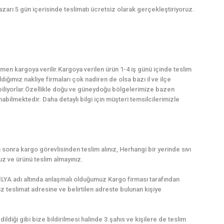
azarı 5 gün içerisinde teslimatı ücretsiz olarak gerçekleştiriyoruz.
en kargoya verilir.Kargoya verilen ürün 1-4 iş günü içinde teslim
dığımız nakliye firmaları çok nadiren de olsa bazı il ve ilçe
abiliyorlar.Özellikle doğu ve güneydoğu bölgelerimize bazen
ilmektedir. Daha detaylı bilgi için müşteri temsilcilerimizle
sonra kargo görevlisinden teslim alınız, Herhangi bir yerinde sıvı
z ve ürünü teslim almayınız.
LYA adı altında anlaşmalı olduğumuz Kargo firması tarafından
uz teslimat adresine ve belirtilen adreste bulunan kişiye
dildiği gibi bize bildirilmesi halinde 3.şahıs ve kişilere de teslim