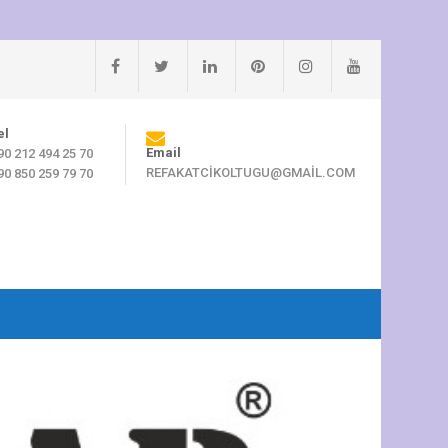
el
Email
90 212 494 25 70
REFAKATCIKOLTUGU@GMAIL.COM
90 850 259 79 70