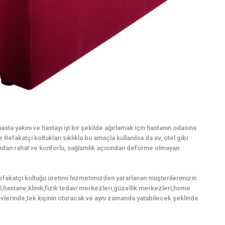
sta yakını ve hastayı iyi bir şekilde ağırlamak için hastanın odasına
Refakatçi koltukları sıklıkla bu amaçla kullanılsa da ev, otel gibi
mından rahat ve konforlu, sağlamlık açısından deforme olmayan
refakatçi koltuğu üretimi hizmetimizden yararlanan müşterilerimizin
tel,hastane,klinik,fizik tedavi merkezleri,güzellik merkezleri,home
vlerinde,tek kişinin oturacak ve aynı zamanda yatabilecek şeklinde