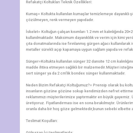
Refakatçi Koltukları Teknik Özellikleri:
Kumaş= Koltukta kullanılan kumaşlar temizlemeye dayanıklı 
çözülmeyen, renk vermeyen yapıdadır.
İskelet= Koltuğun çalışan kısımları 1.2 mm et kalınlığında 2
kullanılmaktadır. Maksimum dayanıklılık ve verim için kimi yerd
çıta donatmalarında ise fırınlanmış gürgen ağacı kullanılarak is
metaller sürekli açıp kapamaya uygun sağlam yapıda ve refaka
Sünger=Koltukta kullanılan sünger 32 dansite 12 cm kalınlığ
madde ihtiva etmeyen sağlıklı bir malzemedir.Müşteri isteğine 
sert sünger ya da 2 cm’lik bondex sünger kullanmaktadır.
Neden Bizim Refakatçi Koltuğumuz?= Prensip olarak bu koltu
insanların gözüne gözüne sokup kendimizden nefret ettirme
reklamımızı müşterilerimize yaptırmaktır en büyük gayemiz. 
üretiyoruz. Fiyatlandırması ise en sona bırakılmıştır. Ürünler
oranla daha bir hoş göze gelmektedir,bunun sebebi elbette alt
Teslimat Koşulları:
Gölpazarı İçi teslimatlarda;