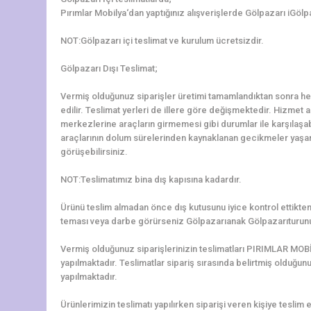
Pırımlar Mobilya‘dan yaptığınız alışverişlerde Gölpazarı iGölp
NOT:Gölpazarı içi teslimat ve kurulum ücretsizdir.
Gölpazarı Dışı Teslimat;
Vermiş olduğunuz siparişler üretimi tamamlandıktan sonra hem
edilir. Teslimat yerleri de illere göre değişmektedir. Hizmet al
merkezlerine araçların girmemesi gibi durumlar ile karşılaş
araçlarının dolum sürelerinden kaynaklanan gecikmeler yaşanab
görüşebilirsiniz.
NOT:Teslimatımız bina dış kapısına kadardır.
Ürünü teslim almadan önce dış kutusunu iyice kontrol ettikten 
teması veya darbe görürseniz Gölpazarıanak Gölpazarıturunu
Vermiş olduğunuz siparişlerinizin teslimatları PIRIMLAR MOBİ
yapılmaktadır. Teslimatlar sipariş sırasında belirtmiş olduğun
yapılmaktadır.
Ürünlerimizin teslimatı yapılırken siparişi veren kişiye teslim e