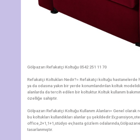
Gölpazarı Refakatçi Koltuğu 0542 251 11 70
Refakatçi Koltukları Nedir?= Refakatçi koltuğu hastanelerde ha
ya da odasına yakın bir yerde konumlandırılan koltuk modelidir.
alanlarda da tercih edilen bir koltuktur.Koltuk kullanım bakı
özelliğe sahiptir.
Gölpazarı Refakatçi Koltuğu Kullanım Alanları= Genel olarak 
bu koltukları kullandıkları alanlar şu şekildedir:Ev,pansiyon,o
office,2+1,1+1,stüdyo ev,hasta gözlem odalarında,Gölpazarıe
tasarlanmıştır.