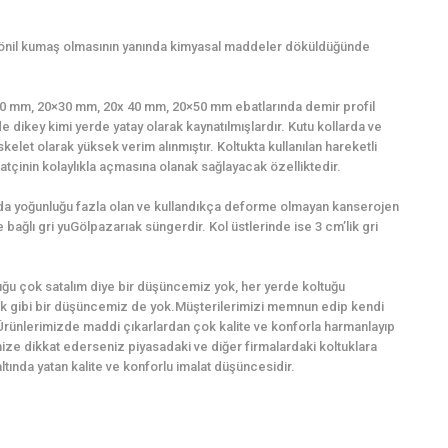
şönil kumaş olmasının yanında kimyasal maddeler döküldüğünde
0×20 mm, 20×30 mm, 20x 40 mm, 20×50 mm ebatlarında demir profil
e dikey kimi yerde yatay olarak kaynatılmışlardır. Kutu kollarda ve
kelet olarak yüksek verim alınmıştır. Koltukta kullanılan hareketli
tçinin kolaylıkla açmasına olanak sağlayacak özelliktedir.
ında yoğunluğu fazla olan ve kullandıkça deforme olmayan kanserojen
bağlı gri yuGölpazarıak süngerdir. Kol üstlerinde ise 3 cm’lik gri
ğu çok satalım diye bir düşüncemiz yok, her yerde koltuğu
k gibi bir düşüncemiz de yok.Müşterilerimizi memnun edip kendi
Ürünlerimizde maddi çıkarlardan çok kalite ve konforla harmanlayıp
imize dikkat ederseniz piyasadaki ve diğer firmalardaki koltuklara
ında yatan kalite ve konforlu imalat düşüncesidir.