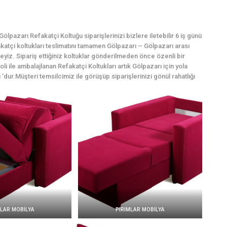
lpazarı Refakatçi Koltuğu siparişlerinizi bizlere iletebilir 6 iş günü
fakatçi koltukları teslimatını tamamen Gölpazarı – Gölpazarı arası
yiz. Sipariş ettiğiniz koltuklar gönderilmeden önce özenli bir
i ile ambalajlanan Refakatçi Koltukları artık Gölpazarı için yola
 ’dur.Müşteri temsilcimiz ile görüşüp siparişlerinizi gönül rahatlığı
MLAR MOBİLYA
PIRIMLAR MOBİLYA