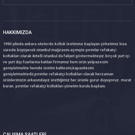
HAKKIMIZDA
1990 yılında ankara sitelerde koltuk üretimine başlayan şirketimiz kısa
sürede büyüyerek istanbul mağzasını açmıştır.pırımlar refakatçi
koltukları olarak ikitelli istanbul da faliyet göstermekteyiz.birçok yurt içi
ve yurt dışı fuarlarına katılan firmamız hem ürün yelpazesini
genişletmekte hemde üretim kalitesini,kapasitesini
genişletmektedir,pırımlar refakatçi koltukları olarak herzaman
ürünlerimizin arkasındayız ürettiğimiz her ürünle gurur duyuyoruz. murat
baran. pırımlar refakatçi koltukları yönetim kurulu başkanı.
ÇALIŞMA SAATLERI