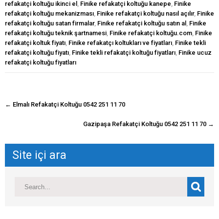
refakatçi koltuğu ikinci el
,
Finike refakatçi koltuğu kanepe
,
Finike
refakatçi koltuğu mekanizması
,
Finike refakatçi koltuğu nasıl açılır
,
Finike
refakatçi koltuğu satan firmalar
,
Finike refakatçi koltuğu satın al
,
Finike
refakatçi koltuğu teknik şartnamesi
,
Finike refakatçi koltuğu.com
,
Finike
refakatçi koltuk fiyatı
,
Finike refakatçı koltukları ve fiyatları
,
Finike tekli
refakatçi koltuğu fiyatı
,
Finike tekli refakatçi koltuğu fiyatları
,
Finike ucuz
refakatçi koltuğu fiyatları
navigasyon
←
Elmalı Refakatçi Koltuğu 0542 251 11 70
gönderisi
Gazipaşa Refakatçi Koltuğu 0542 251 11 70
→
Site içi ara