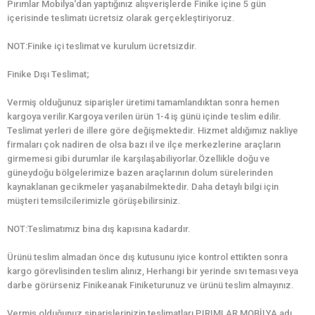
Pırımlar Mobilya‘dan yaptığınız alışverişlerde Finike içine 5 gün
içerisinde teslimatı ücretsiz olarak gerçekleştiriyoruz.
NOT:Finike içi teslimat ve kurulum ücretsizdir.
Finike Dışı Teslimat;
Vermiş olduğunuz siparişler üretimi tamamlandıktan sonra hemen
kargoya verilir.Kargoya verilen ürün 1-4 iş günü içinde teslim edilir.
Teslimat yerleri de illere göre değişmektedir. Hizmet aldığımız nakliye
firmaları çok nadiren de olsa bazı il ve ilçe merkezlerine araçların
girmemesi gibi durumlar ile karşılaşabiliyorlar.Özellikle doğu ve
güneydoğu bölgelerimize bazen araçlarının dolum sürelerinden
kaynaklanan gecikmeler yaşanabilmektedir. Daha detaylı bilgi için
müşteri temsilcilerimizle görüşebilirsiniz.
NOT:Teslimatımız bina dış kapısına kadardır.
Ürünü teslim almadan önce dış kutusunu iyice kontrol ettikten sonra
kargo görevlisinden teslim alınız, Herhangi bir yerinde sıvı teması veya
darbe görürseniz Finikeanak Finiketurunuz ve ürünü teslim almayınız.
Vermiş olduğunuz siparişlerinizin teslimatları PIRIMLAR MOBİLYA adı