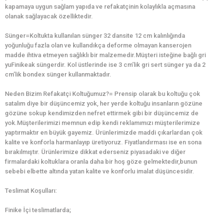
kapamaya uygun sağlam yapıda ve refakatçinin kolaylıkla açmasına
olanak sağlayacak özelliktedir.
Sünger=Koltukta kullanılan sünger 32 dansite 12 cm kalınlığında
yoğunluğu fazla olan ve kullandıkça deforme olmayan kanserojen
madde ihtiva etmeyen sağlıklı bir malzemedir.Müşteri isteğine bağlı gri
yuFinikeak süngerdir. Kol üstlerinde ise 3 cm’lik gri sert sünger ya da 2
cm’lik bondex sünger kullanmaktadır.
Neden Bizim Refakatçi Koltuğumuz?= Prensip olarak bu koltuğu çok
satalım diye bir düşüncemiz yok, her yerde koltuğu insanların gözüne
gözüne sokup kendimizden nefret ettirmek gibi bir düşüncemiz de
yok.Müşterilerimizi memnun edip kendi reklamımızı müşterilerimize
yaptırmaktır en büyük gayemiz. Ürünlerimizde maddi çıkarlardan çok
kalite ve konforla harmanlayıp üretiyoruz. Fiyatlandırması ise en sona
bırakılmıştır. Ürünlerimize dikkat ederseniz piyasadaki ve diğer
firmalardaki koltuklara oranla daha bir hoş göze gelmektedir,bunun
sebebi elbette altında yatan kalite ve konforlu imalat düşüncesidir.
Teslimat Koşulları:
Finike İçi teslimatlarda;