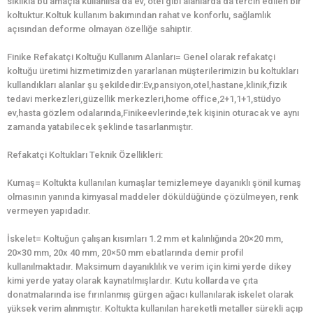
sıklıkla bu amaçla kullanılsa da ev, otel gibi alanlarda da tercih edilen bir
koltuktur.Koltuk kullanım bakımından rahat ve konforlu, sağlamlık
açısından deforme olmayan özelliğe sahiptir.
Finike Refakatçi Koltuğu Kullanım Alanları= Genel olarak refakatçi
koltuğu üretimi hizmetimizden yararlanan müşterilerimizin bu koltukları
kullandıkları alanlar şu şekildedir:Ev,pansiyon,otel,hastane,klinik,fizik
tedavi merkezleri,güzellik merkezleri,home office,2+1,1+1,stüdyo
ev,hasta gözlem odalarında,Finikeevlerinde,tek kişinin oturacak ve aynı
zamanda yatabilecek şeklinde tasarlanmıştır.
Refakatçi Koltukları Teknik Özellikleri:
Kumaş= Koltukta kullanılan kumaşlar temizlemeye dayanıklı şönil kumaş
olmasının yanında kimyasal maddeler döküldüğünde çözülmeyen, renk
vermeyen yapıdadır.
İskelet= Koltuğun çalışan kısımları 1.2 mm et kalınlığında 20×20 mm,
20×30 mm, 20x 40 mm, 20×50 mm ebatlarında demir profil
kullanılmaktadır. Maksimum dayanıklılık ve verim için kimi yerde dikey
kimi yerde yatay olarak kaynatılmışlardır. Kutu kollarda ve çıta
donatmalarında ise fırınlanmış gürgen ağacı kullanılarak iskelet olarak
yüksek verim alınmıştır. Koltukta kullanılan hareketli metaller sürekli açıp