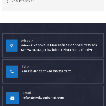
koltuk takımları
Adres
Adres ZİYAGÖKALP MAH BAĞLAR CADDESİ 2725 SOK
NO:7/A BAŞAKŞEHİR/ İKİTELLİ/İSTANBUL/TÜRKİYE
Tel
+90 212 494 25 70 +90 850 259 79 70
Email
refakatcikoltugu@gmail.com