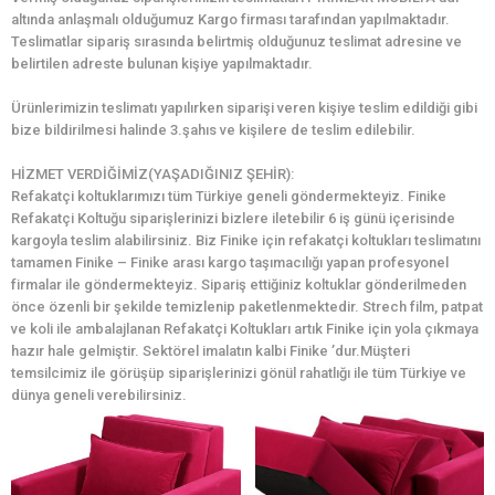
altında anlaşmalı olduğumuz Kargo firması tarafından yapılmaktadır.
Teslimatlar sipariş sırasında belirtmiş olduğunuz teslimat adresine ve
belirtilen adreste bulunan kişiye yapılmaktadır.
Ürünlerimizin teslimatı yapılırken siparişi veren kişiye teslim edildiği gibi
bize bildirilmesi halinde 3.şahıs ve kişilere de teslim edilebilir.
HİZMET VERDİĞİMİZ(YAŞADIĞINIZ ŞEHİR):
Refakatçi koltuklarımızı tüm Türkiye geneli göndermekteyiz. Finike
Refakatçi Koltuğu siparişlerinizi bizlere iletebilir 6 iş günü içerisinde
kargoyla teslim alabilirsiniz. Biz Finike için refakatçi koltukları teslimatını
tamamen Finike – Finike arası kargo taşımacılığı yapan profesyonel
firmalar ile göndermekteyiz. Sipariş ettiğiniz koltuklar gönderilmeden
önce özenli bir şekilde temizlenip paketlenmektedir. Strech film, patpat
ve koli ile ambalajlanan Refakatçi Koltukları artık Finike için yola çıkmaya
hazır hale gelmiştir. Sektörel imalatın kalbi Finike ’dur.Müşteri
temsilcimiz ile görüşüp siparişlerinizi gönül rahatlığı ile tüm Türkiye ve
dünya geneli verebilirsiniz.