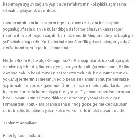
kapamaya uygun sağlam yapıda ve refakatçinin kolaylıkla açmasına
olanak sağlayacak özelliktedir.
Sünger=Koltukta kullanılan sünger 32 dansite 12 cm kalınlığında
yoğunluğu fazla olan ve kullandıkça deforme olmayan kanserojen
madde ihtiva etmeyen sağlıklı bir malzemedir.Müşteri isteğine bağlı gri
yuFatihak süngerdir. Kol üstlerinde ise 3 cm’lik gri sert sünger ya da 2
cm’lik bondex sünger kullanmaktadır.
Neden Bizim Refakatçi Koltuğumuz?= Prensip olarak bu koltuğu çok
satalım diye bir düşüncemiz yok, her yerde koltuğu insanların gözüne
gözüne sokup kendimizden nefret ettirmek gibi bir düşüncemiz de
yok.Müşterilerimizi memnun edip kendi reklamımızı müşterilerimize
yaptırmaktır en büyük gayemiz. Ürünlerimizde maddi çıkarlardan çok
kalite ve konforla harmanlayıp üretiyoruz. Fiyatlandırması ise en sona
bırakılmıştır. Ürünlerimize dikkat ederseniz piyasadaki ve diğer
firmalardaki koltuklara oranla daha bir hoş göze gelmektedir,bunun
sebebi elbette altında yatan kalite ve konforlu imalat düşüncesidir.
Teslimat Koşulları:
Fatih İçi teslimatlarda;