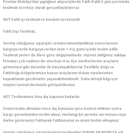
Pırımlar Mobilya‘dan yaptığınız alışverişlerde Fatih iFatih 5 gün içerisinde
teslimatı ücretsiz olarak gerçekleştiriyoruz.
NOT:Fatih içi teslimat ve kurulum ücretsizdir.
Fatih Dışı Teslimat;
Vermiş olduğunuz siparişler üretimi tamamlandıktan sonra hemen
kargoya verilir.Kargoya verilen ürün 1-4 iş günü içinde teslim edilir.
Teslimat yerleri de illere göre değişmektedir. Hizmet aldığımız nakliye
firmaları çok nadiren de olsa bazı il ve ilçe merkezlerine araçların
girmemesi gibi durumlar ile karşılaşabiliyorlar.Özellikle doğu ve
Fatihdoğu bölgelerimize bazen araçlarının dolum sürelerinden
kaynaklanan gecikmeler yaşanabilmektedir. Daha detaylı bilgi için
müşteri temsilcilerimizle görüşebilirsiniz.
NOT:Teslimatımız bina dış kapısına kadardır.
Ürünü teslim almadan önce dış kutusunu iyice kontrol ettikten sonra
kargo görevlisinden teslim alınız, Herhangi bir yerinde sıvı teması veya
darbe görürseniz Fatihanak Fatihturunuz ve ürünü teslim almayınız.
Vermiş olduğunuz siparişlerinizin teslimatları PIRIMLAR MOBİLYA adı