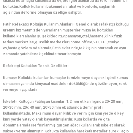
sıklıkla bu amaçla kullanılsa da ev, otel gibi alanlarda da tercih edilen bir
koltuktur.Koltuk kullanım bakımından rahat ve konforlu, sağlamlık
açısından deforme olmayan özelliğe sahiptir.
Fatih Refakatçi Koltuğu Kullanım Alanları= Genel olarak refakatçi koltuğu
üretimi hizmetimizden yararlanan müşterilerimizin bu koltukları
kullandıkları alanlar şu şekildedir:Ev,pansiyon,otel,hastane,klinik,fizik
tedavi merkezleri,güzellik merkezleri,home office,2+1,1+1,stüdyo
ev,hasta gözlem odalarında,Fatih evlerinde,tek kişinin oturacak ve aynı
zamanda yatabilecek şeklinde tasarlanmıştır.
Refakatçi Koltukları Teknik Özellikleri:
Kumaş= Koltukta kullanılan kumaşlar temizlemeye dayanıklı şönil kumaş
olmasının yanında kimyasal maddeler döküldüğünde çözülmeyen, renk
vermeyen yapıdadır.
İskelet= Koltuğun Fatihışan kısımları 1.2 mm et kalınlığında 20×20 mm,
20×30 mm, 20x 40 mm, 20×50 mm ebatlarında demir profil
kullanılmaktadır. Maksimum dayanıklılık ve verim için kimi yerde dikey
kimi yerde yatay olarak kaynatılmışlardır. Kutu kollarda ve çıta
donatmalarında ise fırınlanmış gürgen ağacı kullanılarak iskelet olarak
yüksek verim alınmıştır. Koltukta kullanılan hareketli metaller sürekli açıp