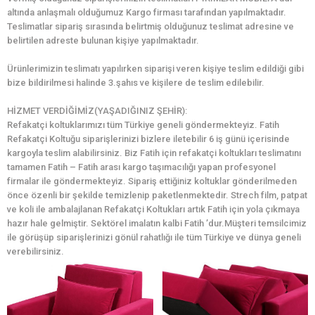
altında anlaşmalı olduğumuz Kargo firması tarafından yapılmaktadır.
Teslimatlar sipariş sırasında belirtmiş olduğunuz teslimat adresine ve
belirtilen adreste bulunan kişiye yapılmaktadır.
Ürünlerimizin teslimatı yapılırken siparişi veren kişiye teslim edildiği gibi
bize bildirilmesi halinde 3.şahıs ve kişilere de teslim edilebilir.
HİZMET VERDİĞİMİZ(YAŞADIĞINIZ ŞEHİR):
Refakatçi koltuklarımızı tüm Türkiye geneli göndermekteyiz. Fatih
Refakatçi Koltuğu siparişlerinizi bizlere iletebilir 6 iş günü içerisinde
kargoyla teslim alabilirsiniz. Biz Fatih için refakatçi koltukları teslimatını
tamamen Fatih – Fatih arası kargo taşımacılığı yapan profesyonel
firmalar ile göndermekteyiz. Sipariş ettiğiniz koltuklar gönderilmeden
önce özenli bir şekilde temizlenip paketlenmektedir. Strech film, patpat
ve koli ile ambalajlanan Refakatçi Koltukları artık Fatih için yola çıkmaya
hazır hale gelmiştir. Sektörel imalatın kalbi Fatih ’dur.Müşteri temsilcimiz
ile görüşüp siparişlerinizi gönül rahatlığı ile tüm Türkiye ve dünya geneli
verebilirsiniz.