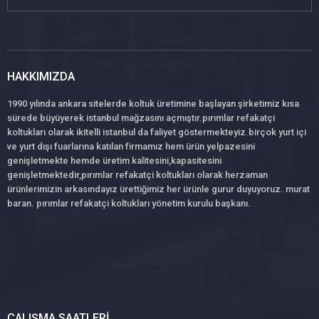
HAKKIMIZDA
1990 yılında ankara sitelerde koltuk üretimine başlayan şirketimiz kısa
sürede büyüyerek istanbul mağzasını açmıştır.pırımlar refakatçi
koltukları olarak ikitelli istanbul da faliyet göstermekteyiz.birçok yurt içi
ve yurt dışı fuarlarına katılan firmamız hem ürün yelpazesini
genişletmekte hemde üretim kalitesini,kapasitesini
genişletmektedir,pırımlar refakatçi koltukları olarak herzaman
ürünlerimizin arkasındayız ürettiğimiz her ürünle gurur duyuyoruz. murat
baran. pırımlar refakatçi koltukları yönetim kurulu başkanı.
ÇALIŞMA SAATLERI