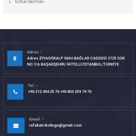
koltuk takımları
Adres
Adres ZİYAGÖKALP MAH BAĞLAR CADDESİ 2725 SOK
NO:7/A BAŞAKŞEHİR/ İKİTELLİ/İSTANBUL/TÜRKİYE
Tel
+90 212 494 25 70 +90 850 259 79 70
Email
refakatcikoltugu@gmail.com