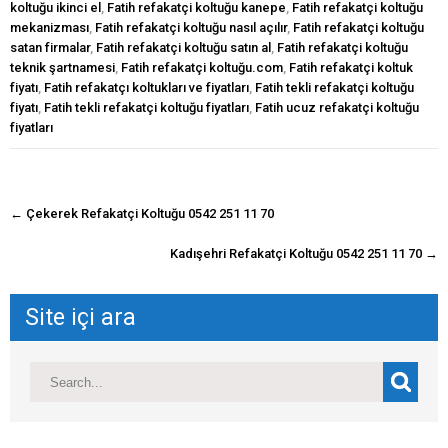
koltuğu ikinci el
,
Fatih refakatçi koltuğu kanepe
,
Fatih refakatçi koltuğu
mekanizması
,
Fatih refakatçi koltuğu nasıl açılır
,
Fatih refakatçi koltuğu
satan firmalar
,
Fatih refakatçi koltuğu satın al
,
Fatih refakatçi koltuğu
teknik şartnamesi
,
Fatih refakatçi koltuğu.com
,
Fatih refakatçi koltuk
fiyatı
,
Fatih refakatçı koltukları ve fiyatları
,
Fatih tekli refakatçi koltuğu
fiyatı
,
Fatih tekli refakatçi koltuğu fiyatları
,
Fatih ucuz refakatçi koltuğu
fiyatları
navigasyon
←
Çekerek Refakatçi Koltuğu 0542 251 11 70
gönderisi
Kadışehri Refakatçi Koltuğu 0542 251 11 70
→
Site içi ara