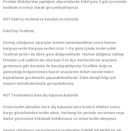
Pırımlar Mobilya‘dan yaptığınız alışverişlerde Eskil içine 5 gün içerisinde
teslimatı ücretsiz olarak gerçekleştiriyoruz.
NOT:Eskil içi teslimat ve kurulum ücretsizdir.
Eskil Dışı Teslimat;
Vermiş olduğunuz siparişler üretimi tamamlandıktan sonra hemen
kargoya verilir.Kargoya verilen ürün 1-4 iş günü içinde teslim edilir.
Teslimat yerleri de illere göre değişmektedir. Hizmet aldığımız nakliye
firmaları çok nadiren de olsa bazı il ve ilçe merkezlerine araçların
girmemesi gibi durumlar ile karşılaşabiliyorlar.Özellikle doğu ve
güneydoğu bölgelerimize bazen araçlarının dolum sürelerinden
kaynaklanan gecikmeler yaşanabilmektedir. Daha detaylı bilgi için
müşteri temsilcilerimizle görüşebilirsiniz.
NOT:Teslimatımız bina dış kapısına kadardır.
Ürünü teslim almadan önce dış kutusunu iyice kontrol ettikten sonra
kargo görevlisinden teslim alınız, Herhangi bir yerinde sıvı teması veya
darbe görürseniz Eskilanak Eskilturunuz ve ürünü teslim almayınız.
Vermiş olduğunuz siparişlerinizin teslimatları PIRIMLAR MOBİLYA adı