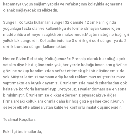
kapamaya uygun sağlam yapıda ve refakatçinin kolaylıkla açmasına
olanak sağlayacak özelliktedir.
Sünger=Koltukta kullanılan sünger 32 dansite 12 cm kalınlığında
yoğunluğu fazla olan ve kullandıkça deforme olmayan kanserojen
madde ihtiva etmeyen sağlıklı bir malzemedir.Müşteri isteğine bağlı gri
yuEskilak süngerdir. Kol üstlerinde ise 3 cm’lik gri sert sünger ya da 2
cm’lik bondex sünger kullanmaktadır.
Neden Bizim Refakatçi Koltuğumuz?= Prensip olarak bu koltuğu çok
satalım diye bir düşüncemiz yok, her yerde koltuğu insanların gözüne
gözüne sokup kendimizden nefret ettirmek gibi bir düşüncemiz de
yok.Müşterilerimizi memnun edip kendi reklamımızı müşterilerimize
yaptırmaktır en büyük gayemiz. Ürünlerimizde maddi çıkarlardan çok
kalite ve konforla harmanlayıp üretiyoruz. Fiyatlandırması ise en sona
bırakılmıştır. Ürünlerimize dikkat ederseniz piyasadaki ve diğer
firmalardaki koltuklara oranla daha bir hoş göze gelmektedir,bunun
sebebi elbette altında yatan kalite ve konforlu imalat düşüncesidir.
Teslimat Koşulları:
Eskil İçi teslimatlarda;