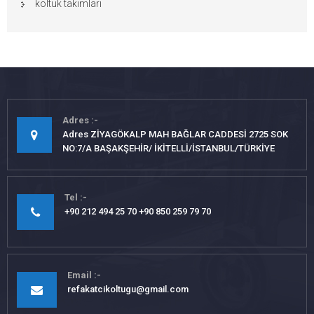
koltuk takımları
Adres
Adres ZİYAGÖKALP MAH BAĞLAR CADDESİ 2725 SOK
NO:7/A BAŞAKŞEHİR/ İKİTELLİ/İSTANBUL/TÜRKİYE
Tel
+90 212 494 25 70 +90 850 259 79 70
Email
refakatcikoltugu@gmail.com