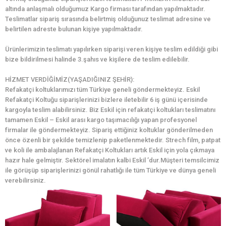
altında anlaşmalı olduğumuz Kargo firması tarafından yapılmaktadır.
Teslimatlar sipariş sırasında belirtmiş olduğunuz teslimat adresine ve
belirtilen adreste bulunan kişiye yapılmaktadır.
Ürünlerimizin teslimatı yapılırken siparişi veren kişiye teslim edildiği gibi
bize bildirilmesi halinde 3.şahıs ve kişilere de teslim edilebilir.
HİZMET VERDİĞİMİZ(YAŞADIĞINIZ ŞEHİR):
Refakatçi koltuklarımızı tüm Türkiye geneli göndermekteyiz. Eskil
Refakatçi Koltuğu siparişlerinizi bizlere iletebilir 6 iş günü içerisinde
kargoyla teslim alabilirsiniz. Biz Eskil için refakatçi koltukları teslimatını
tamamen Eskil – Eskil arası kargo taşımacılığı yapan profesyonel
firmalar ile göndermekteyiz. Sipariş ettiğiniz koltuklar gönderilmeden
önce özenli bir şekilde temizlenip paketlenmektedir. Strech film, patpat
ve koli ile ambalajlanan Refakatçi Koltukları artık Eskil için yola çıkmaya
hazır hale gelmiştir. Sektörel imalatın kalbi Eskil ’dur.Müşteri temsilcimiz
ile görüşüp siparişlerinizi gönül rahatlığı ile tüm Türkiye ve dünya geneli
verebilirsiniz.