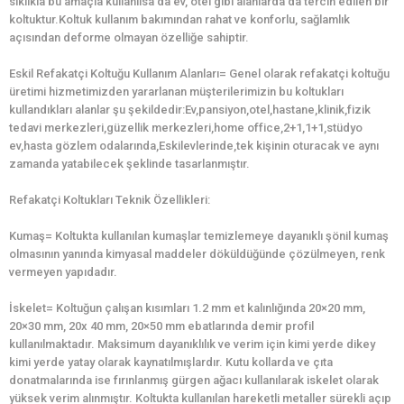
sıklıkla bu amaçla kullanılsa da ev, otel gibi alanlarda da tercih edilen bir
koltuktur.Koltuk kullanım bakımından rahat ve konforlu, sağlamlık
açısından deforme olmayan özelliğe sahiptir.
Eskil Refakatçi Koltuğu Kullanım Alanları= Genel olarak refakatçi koltuğu
üretimi hizmetimizden yararlanan müşterilerimizin bu koltukları
kullandıkları alanlar şu şekildedir:Ev,pansiyon,otel,hastane,klinik,fizik
tedavi merkezleri,güzellik merkezleri,home office,2+1,1+1,stüdyo
ev,hasta gözlem odalarında,Eskilevlerinde,tek kişinin oturacak ve aynı
zamanda yatabilecek şeklinde tasarlanmıştır.
Refakatçi Koltukları Teknik Özellikleri:
Kumaş= Koltukta kullanılan kumaşlar temizlemeye dayanıklı şönil kumaş
olmasının yanında kimyasal maddeler döküldüğünde çözülmeyen, renk
vermeyen yapıdadır.
İskelet= Koltuğun çalışan kısımları 1.2 mm et kalınlığında 20×20 mm,
20×30 mm, 20x 40 mm, 20×50 mm ebatlarında demir profil
kullanılmaktadır. Maksimum dayanıklılık ve verim için kimi yerde dikey
kimi yerde yatay olarak kaynatılmışlardır. Kutu kollarda ve çıta
donatmalarında ise fırınlanmış gürgen ağacı kullanılarak iskelet olarak
yüksek verim alınmıştır. Koltukta kullanılan hareketli metaller sürekli açıp