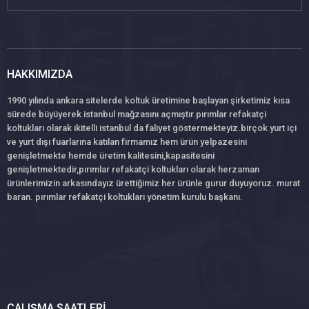
HAKKIMIZDA
1990 yılında ankara sitelerde koltuk üretimine başlayan şirketimiz kısa
sürede büyüyerek istanbul mağzasını açmıştır.pırımlar refakatçi
koltukları olarak ikitelli istanbul da faliyet göstermekteyiz.birçok yurt içi
ve yurt dışı fuarlarına katılan firmamız hem ürün yelpazesini
genişletmekte hemde üretim kalitesini,kapasitesini
genişletmektedir,pırımlar refakatçi koltukları olarak herzaman
ürünlerimizin arkasındayız ürettiğimiz her ürünle gurur duyuyoruz. murat
baran. pırımlar refakatçi koltukları yönetim kurulu başkanı.
ÇALIŞMA SAATLERI