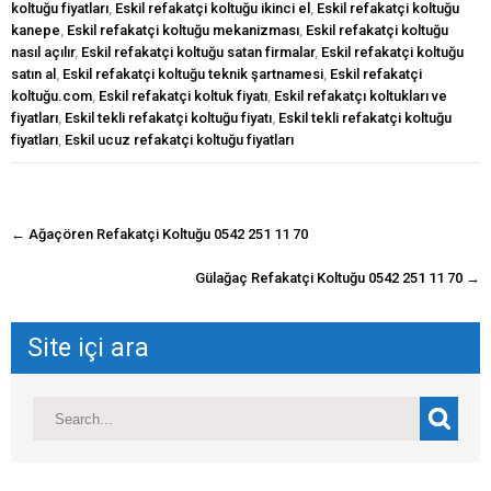
koltuğu fiyatları
,
Eskil refakatçi koltuğu ikinci el
,
Eskil refakatçi koltuğu
kanepe
,
Eskil refakatçi koltuğu mekanizması
,
Eskil refakatçi koltuğu
nasıl açılır
,
Eskil refakatçi koltuğu satan firmalar
,
Eskil refakatçi koltuğu
satın al
,
Eskil refakatçi koltuğu teknik şartnamesi
,
Eskil refakatçi
koltuğu.com
,
Eskil refakatçi koltuk fiyatı
,
Eskil refakatçı koltukları ve
fiyatları
,
Eskil tekli refakatçi koltuğu fiyatı
,
Eskil tekli refakatçi koltuğu
fiyatları
,
Eskil ucuz refakatçi koltuğu fiyatları
navigasyon
←
Ağaçören Refakatçi Koltuğu 0542 251 11 70
gönderisi
Gülağaç Refakatçi Koltuğu 0542 251 11 70
→
Site içi ara