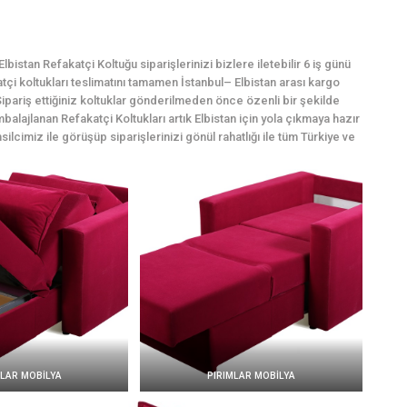
istan Refakatçi Koltuğu siparişlerinizi bizlere iletebilir 6 iş günü
katçi koltukları teslimatını tamamen İstanbul– Elbistan arası kargo
ipariş ettiğiniz koltuklar gönderilmeden önce özenli bir şekilde
balajlanan Refakatçi Koltukları artık Elbistan için yola çıkmaya hazır
silcimiz ile görüşüp siparişlerinizi gönül rahatlığı ile tüm Türkiye ve
MLAR MOBİLYA
PIRIMLAR MOBİLYA