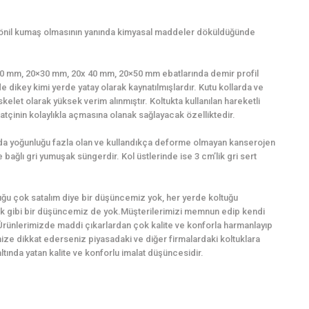
şönil kumaş olmasının yanında kimyasal maddeler döküldüğünde
0×20 mm, 20×30 mm, 20x 40 mm, 20×50 mm ebatlarında demir profil
e dikey kimi yerde yatay olarak kaynatılmışlardır. Kutu kollarda ve
kelet olarak yüksek verim alınmıştır. Koltukta kullanılan hareketli
tçinin kolaylıkla açmasına olanak sağlayacak özelliktedir.
ında yoğunluğu fazla olan ve kullandıkça deforme olmayan kanserojen
bağlı gri yumuşak süngerdir. Kol üstlerinde ise 3 cm’lik gri sert
ğu çok satalım diye bir düşüncemiz yok, her yerde koltuğu
k gibi bir düşüncemiz de yok.Müşterilerimizi memnun edip kendi
Ürünlerimizde maddi çıkarlardan çok kalite ve konforla harmanlayıp
imize dikkat ederseniz piyasadaki ve diğer firmalardaki koltuklara
ında yatan kalite ve konforlu imalat düşüncesidir.