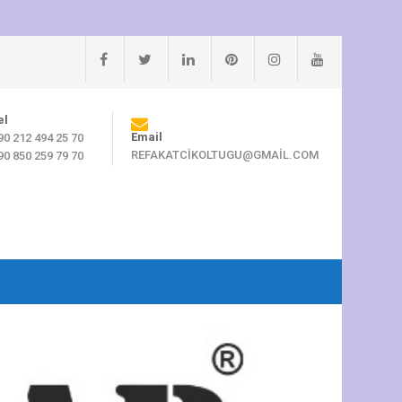
el
Email
90 212 494 25 70
REFAKATCIKOLTUGU@GMAIL.COM
90 850 259 79 70