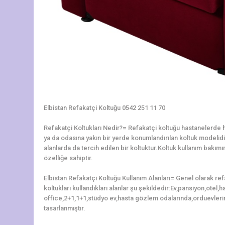
Elbistan Refakatçi Koltuğu 0542 251 11 70
Refakatçi Koltukları Nedir?= Refakatçi koltuğu hastanelerde ha
ya da odasına yakın bir yerde konumlandırılan koltuk modelidir.
alanlarda da tercih edilen bir koltuktur.Koltuk kullanım bakı
özelliğe sahiptir.
Elbistan Refakatçi Koltuğu Kullanım Alanları= Genel olarak re
koltukları kullandıkları alanlar şu şekildedir:Ev,pansiyon,otel
office,2+1,1+1,stüdyo ev,hasta gözlem odalarında,orduevleri
tasarlanmıştır.