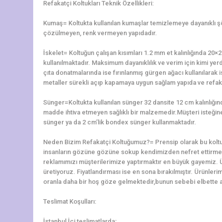
Refakatçi Koltukları Teknik Özellikleri:
Kumaş= Koltukta kullanılan kumaşlar temizlemeye dayanıklı 
çözülmeyen, renk vermeyen yapıdadır.
İskelet= Koltuğun çalışan kısımları 1.2 mm et kalınlığında 2
kullanılmaktadır. Maksimum dayanıklılık ve verim için kimi yerd
çıta donatmalarında ise fırınlanmış gürgen ağacı kullanılarak is
metaller sürekli açıp kapamaya uygun sağlam yapıda ve refaka
Sünger=Koltukta kullanılan sünger 32 dansite 12 cm kalınlığ
madde ihtiva etmeyen sağlıklı bir malzemedir.Müşteri isteğine 
sünger ya da 2 cm’lik bondex sünger kullanmaktadır.
Neden Bizim Refakatçi Koltuğumuz?= Prensip olarak bu koltu
insanların gözüne gözüne sokup kendimizden nefret ettirme
reklamımızı müşterilerimize yaptırmaktır en büyük gayemiz. 
üretiyoruz. Fiyatlandırması ise en sona bırakılmıştır. Ürünler
oranla daha bir hoş göze gelmektedir,bunun sebebi elbette alt
Teslimat Koşulları:
İstanbul İçi teslimatlarda;