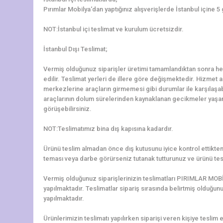
Pırımlar Mobilya‘dan yaptığınız alışverişlerde İstanbul içine 5
NOT:İstanbul içi teslimat ve kurulum ücretsizdir.
İstanbul Dışı Teslimat;
Vermiş olduğunuz siparişler üretimi tamamlandıktan sonra hem
edilir. Teslimat yerleri de illere göre değişmektedir. Hizmet al
merkezlerine araçların girmemesi gibi durumlar ile karşılaş
araçlarının dolum sürelerinden kaynaklanan gecikmeler yaşanab
görüşebilirsiniz.
NOT:Teslimatımız bina dış kapısına kadardır.
Ürünü teslim almadan önce dış kutusunu iyice kontrol ettikten 
teması veya darbe görürseniz tutanak tutturunuz ve ürünü tes
Vermiş olduğunuz siparişlerinizin teslimatları PIRIMLAR MOBİ
yapılmaktadır. Teslimatlar sipariş sırasında belirtmiş olduğun
yapılmaktadır.
Ürünlerimizin teslimatı yapılırken siparişi veren kişiye teslim e