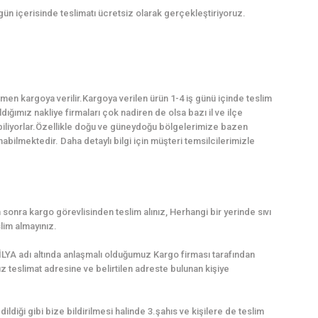
 gün içerisinde teslimatı ücretsiz olarak gerçekleştiriyoruz.
en kargoya verilir.Kargoya verilen ürün 1-4 iş günü içinde teslim
dığımız nakliye firmaları çok nadiren de olsa bazı il ve ilçe
abiliyorlar.Özellikle doğu ve güneydoğu bölgelerimize bazen
ilmektedir. Daha detaylı bilgi için müşteri temsilcilerimizle
sonra kargo görevlisinden teslim alınız, Herhangi bir yerinde sıvı
lim almayınız.
LYA adı altında anlaşmalı olduğumuz Kargo firması tarafından
uz teslimat adresine ve belirtilen adreste bulunan kişiye
dildiği gibi bize bildirilmesi halinde 3.şahıs ve kişilere de teslim