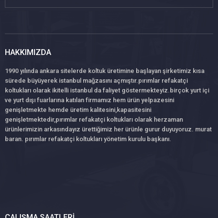
HAKKIMIZDA
1990 yılında ankara sitelerde koltuk üretimine başlayan şirketimiz kısa
sürede büyüyerek istanbul mağzasını açmıştır.pırımlar refakatçi
koltukları olarak ikitelli istanbul da faliyet göstermekteyiz.birçok yurt içi
ve yurt dışı fuarlarına katılan firmamız hem ürün yelpazesini
genişletmekte hemde üretim kalitesini,kapasitesini
genişletmektedir,pırımlar refakatçi koltukları olarak herzaman
ürünlerimizin arkasındayız ürettiğimiz her ürünle gurur duyuyoruz. murat
baran. pırımlar refakatçi koltukları yönetim kurulu başkanı.
ÇALIŞMA SAATLERI