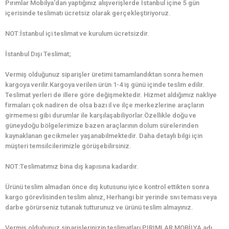
Pırımlar Mobilya‘dan yaptığınız alışverişlerde İstanbul içine 5 gün
içerisinde teslimatı ücretsiz olarak gerçekleştiriyoruz.
NOT:İstanbul içi teslimat ve kurulum ücretsizdir.
İstanbul Dışı Teslimat;
Vermiş olduğunuz siparişler üretimi tamamlandıktan sonra hemen
kargoya verilir.Kargoya verilen ürün 1-4 iş günü içinde teslim edilir.
Teslimat yerleri de illere göre değişmektedir. Hizmet aldığımız nakliye
firmaları çok nadiren de olsa bazı il ve ilçe merkezlerine araçların
girmemesi gibi durumlar ile karşılaşabiliyorlar.Özellikle doğu ve
güneydoğu bölgelerimize bazen araçlarının dolum sürelerinden
kaynaklanan gecikmeler yaşanabilmektedir. Daha detaylı bilgi için
müşteri temsilcilerimizle görüşebilirsiniz.
NOT:Teslimatımız bina dış kapısına kadardır.
Ürünü teslim almadan önce dış kutusunu iyice kontrol ettikten sonra
kargo görevlisinden teslim alınız, Herhangi bir yerinde sıvı teması veya
darbe görürseniz tutanak tutturunuz ve ürünü teslim almayınız.
Vermiş olduğunuz siparişlerinizin teslimatları PIRIMLAR MOBİLYA adı