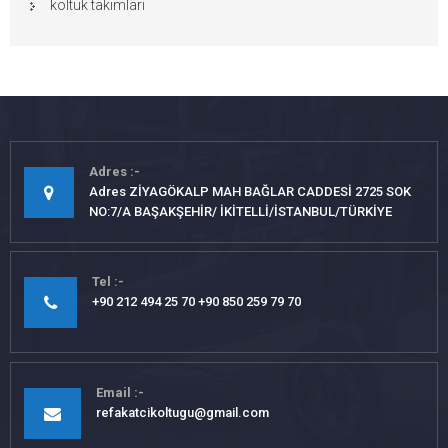
koltuk takımları
Adres
Adres ZİYAGÖKALP MAH BAĞLAR CADDESİ 2725 SOK
NO:7/A BAŞAKŞEHİR/ İKİTELLİ/İSTANBUL/TÜRKİYE
Tel
+90 212 494 25 70 +90 850 259 79 70
Email
refakatcikoltugu@gmail.com