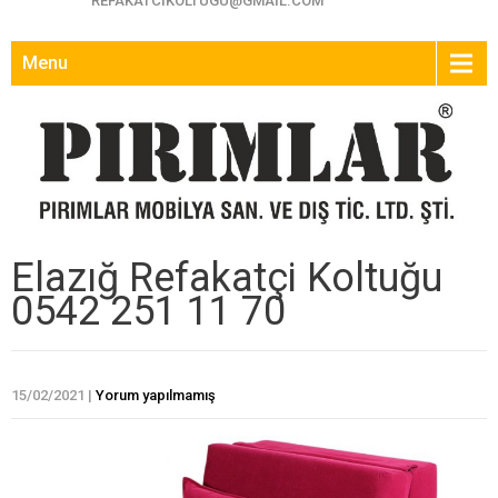
REFAKATCIKOLTUGU@GMAIL.COM
Menu
Elazığ Refakatçi Koltuğu
0542 251 11 70
15/02/2021
|
Yorum yapılmamış