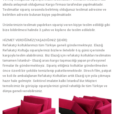
altında anlaşmalı olduğumuz Kargo firması tarafından yapılmaktadır.
Teslimatlar sipariş sırasında belirtmiş olduğunuz teslimat adresine ve
belirtilen adreste bulunan kişiye yapılmaktadır.
Ürünlerimizin teslimatı yapılırken siparişi veren kişiye teslim edildiği gibi
bize bildirilmesi halinde 3.şahıs ve kişilere de teslim edilebilir.
HİZMET VERDİĞİMİZ(YAŞADIĞINIZ ŞEHİR):
Refakatçi koltuklarımızı tüm Türkiye geneli göndermekteyiz. Elazığ
Refakatçi Koltuğu siparişlerinizi bizlere iletebilir 6 iş günü içerisinde
kargoyla teslim alabilirsiniz. Biz Elazığ için refakatçi koltukları teslimatını
tamamen İstanbul– Elazığ arası kargo taşımacılığı yapan profesyonel
firmalar ile göndermekteyiz. Sipariş ettiğiniz koltuklar gönderilmeden
önce özenli bir şekilde temizlenip paketlenmektedir. Strech film, patpat
ve koli ile ambalajlanan Refakatçi Koltukları artık Elazığ için yola çıkmaya
hazır hale gelmiştir. Sektörel imalatın kalbi İstanbul’dur.Müşteri
temsilcimiz ile görüşüp siparişlerinizi gönül rahatlığı ile tüm Türkiye ve
dünya geneli verebilirsiniz.