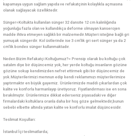
kapamaya uygun sağlam yapıda ve refakatçinin kolaylıkla açmasına
olanak sağlayacak özelliktedir.
Sünger=Koltukta kullanılan sünger 32 dansite 12 cm kalınlığında
yoğunluğu fazla olan ve kullandıkça deforme olmayan kanserojen
madde ihtiva etmeyen sağlıklı bir malzemedir.Müşteri isteğine bağlı gri
yumuşak süngerdir. Kol üstlerinde ise 3 cm’lik gri sert sünger ya da 2
cm’lik bondex sünger kullanmaktadır.
Neden Bizim Refakatçi Koltuğumuz?= Prensip olarak bu koltuğu çok
satalım diye bir düşüncemiz yok, her yerde koltuğu insanların gözüne
gözüne sokup kendimizden nefret ettirmek gibi bir düşüncemiz de
yok.Müşterilerimizi memnun edip kendi reklamımızı müşterilerimize
yaptırmaktır en büyük gayemiz. Ürünlerimizde maddi çıkarlardan çok
kalite ve konforla harmanlayıp üretiyoruz. Fiyatlandırması ise en sona
bırakılmıştır. Ürünlerimize dikkat ederseniz piyasadaki ve diğer
firmalardaki koltuklara oranla daha bir hoş göze gelmektedir,bunun
sebebi elbette altında yatan kalite ve konforlu imalat düşüncesidir.
Teslimat Koşulları:
İstanbul İçi teslimatlarda;