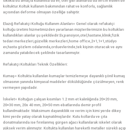
sıklıkla bu amaçla kullanılsa da ev, otel gibi alanlarda da tercih edilen bir
koltuktur.Koltuk kullanım bakımından rahat ve konforlu, sağlamlık
açısından deforme olmayan özelliğe sahiptir.
Elazığ Refakatçi Koltuğu Kullanım Alanları= Genel olarak refakatçi
koltuğu üretimi hizmetimizden yararlanan müşterilerimizin bu koltukları
kullandıkları alanlar şu şekildedir:Ev,pansiyon,otel,hastane,klinik,fizik
tedavi merkezleri,güzellik merkezleri,home office,2+1,1+1,stüdyo
ev,hasta gözlem odalarında,orduevlerinde,tek kişinin oturacak ve aynı
zamanda yatabilecek şeklinde tasarlanmıştır.
Refakatçi Koltukları Teknik Özellikleri:
Kumaş= Koltukta kullanılan kumaşlar temizlemeye dayanıklı şönil kumaş
olmasının yanında kimyasal maddeler döküldüğünde çözülmeyen, renk
vermeyen yapıdadır.
İskelet= Koltuğun çalışan kısımları 1.2 mm et kalınlığında 20×20 mm,
20×30 mm, 20x 40 mm, 20×50 mm ebatlarında demir profil
kullanılmaktadır. Maksimum dayanıklılık ve verim için kimi yerde dikey
kimi yerde yatay olarak kaynatılmışlardır. Kutu kollarda ve çıta
donatmalarında ise fırınlanmış gürgen ağacı kullanılarak iskelet olarak
yüksek verim alınmıştır. Koltukta kullanılan hareketli metaller sürekli açıp