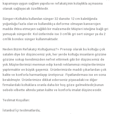
kapamaya uygun sağlam yapıda ve refakatçinin kolaylıkla açmasına
olanak sağlayacak özelliktedir.
Sünger=Koltukta kullanılan sünger 32 dansite 12 cm kalınlığında
yoğunluğu fazla olan ve kullandıkça deforme olmayan kanserojen
madde ihtiva etmeyen sağlıklı bir malzemedir.Müşteri isteğine bağlı gri
yumuşak süngerdir. Kol üstlerinde ise 3 cm’lik gri sert sünger ya da 2
cm’lik bondex sünger kullanmaktadır.
Neden Bizim Refakatçi Koltuğumuz?= Prensip olarak bu koltuğu çok
satalım diye bir düşüncemiz yok, her yerde koltuğu insanların gözüne
gözüne sokup kendimizden nefret ettirmek gibi bir düşüncemiz de
yok.Müşterilerimizi memnun edip kendi reklamımızı müşterilerimize
yaptırmaktır en büyük gayemiz. Ürünlerimizde maddi çıkarlardan çok
kalite ve konforla harmanlayıp üretiyoruz. Fiyatlandırması ise en sona
bırakılmıştır. Ürünlerimize dikkat ederseniz piyasadaki ve diğer
firmalardaki koltuklara oranla daha bir hoş göze gelmektedir,bunun
sebebi elbette altında yatan kalite ve konforlu imalat düşüncesidir.
Teslimat Koşulları:
İstanbul İçi teslimatlarda;