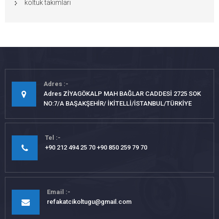
koltuk takımları
Adres
Adres ZİYAGÖKALP MAH BAĞLAR CADDESİ 2725 SOK
NO:7/A BAŞAKŞEHİR/ İKİTELLİ/İSTANBUL/TÜRKİYE
Tel
+90 212 494 25 70 +90 850 259 79 70
Email
refakatcikoltugu@gmail.com