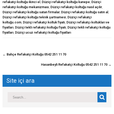
refakatçi koltuğu ikinci el
,
Düziçi refakatçi koltuğu kanepe
,
Düziçi
refakatçi koltuğu mekanizması
,
Düziçi refakatçi koltuğu nasıl açılır
,
Düziçi refakatçi koltuğu satan firmalar
,
Düziçi refakatçi koltuğu satın al
,
Düziçi refakatçi koltuğu teknik şartnamesi
,
Düziçi refakatçi
koltuğu.com
,
Düziçi refakatçi koltuk fiyatı
,
Düziçi refakatçı koltukları ve
fiyatları
,
Düziçi tekli refakatçi koltuğu fiyatı
,
Düziçi tekli refakatçi koltuğu
fiyatları
,
Düziçi ucuz refakatçi koltuğu fiyatları
navigasyon
←
Bahçe Refakatçi Koltuğu 0542 251 11 70
gönderisi
Hasanbeyli Refakatçi Koltuğu 0542 251 11 70
→
Site içi ara