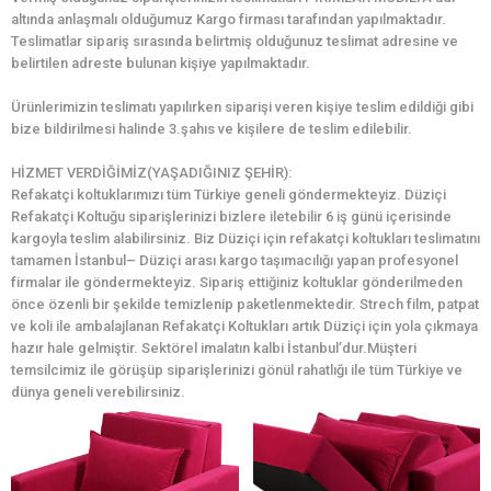
altında anlaşmalı olduğumuz Kargo firması tarafından yapılmaktadır.
Teslimatlar sipariş sırasında belirtmiş olduğunuz teslimat adresine ve
belirtilen adreste bulunan kişiye yapılmaktadır.
Ürünlerimizin teslimatı yapılırken siparişi veren kişiye teslim edildiği gibi
bize bildirilmesi halinde 3.şahıs ve kişilere de teslim edilebilir.
HİZMET VERDİĞİMİZ(YAŞADIĞINIZ ŞEHİR):
Refakatçi koltuklarımızı tüm Türkiye geneli göndermekteyiz. Düziçi
Refakatçi Koltuğu siparişlerinizi bizlere iletebilir 6 iş günü içerisinde
kargoyla teslim alabilirsiniz. Biz Düziçi için refakatçi koltukları teslimatını
tamamen İstanbul– Düziçi arası kargo taşımacılığı yapan profesyonel
firmalar ile göndermekteyiz. Sipariş ettiğiniz koltuklar gönderilmeden
önce özenli bir şekilde temizlenip paketlenmektedir. Strech film, patpat
ve koli ile ambalajlanan Refakatçi Koltukları artık Düziçi için yola çıkmaya
hazır hale gelmiştir. Sektörel imalatın kalbi İstanbul’dur.Müşteri
temsilcimiz ile görüşüp siparişlerinizi gönül rahatlığı ile tüm Türkiye ve
dünya geneli verebilirsiniz.