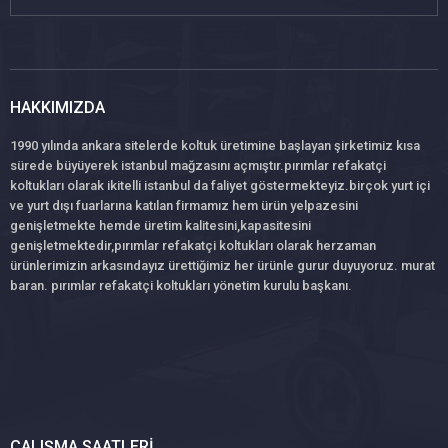
HAKKIMIZDA
1990 yılında ankara sitelerde koltuk üretimine başlayan şirketimiz kısa
sürede büyüyerek istanbul mağzasını açmıştır.pırımlar refakatçi
koltukları olarak ikitelli istanbul da faliyet göstermekteyiz.birçok yurt içi
ve yurt dışı fuarlarına katılan firmamız hem ürün yelpazesini
genişletmekte hemde üretim kalitesini,kapasitesini
genişletmektedir,pırımlar refakatçi koltukları olarak herzaman
ürünlerimizin arkasındayız ürettiğimiz her ürünle gurur duyuyoruz. murat
baran. pırımlar refakatçi koltukları yönetim kurulu başkanı.
ÇALIŞMA SAATLERI