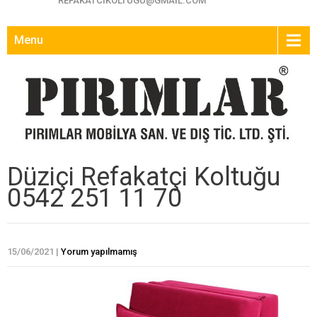
REFAKATCIKOLTUGU@GMAIL.COM
Menu
Düziçi Refakatçi Koltuğu
0542 251 11 70
15/06/2021
|
Yorum yapılmamış