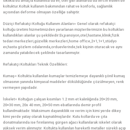
sıklıkla bu amaçla kullanılsa da ev, otel gibi alanlarda da tercih edilen bir
koltuktur.Koltuk kullanım bakımından rahat ve konforlu, sağlamlık
açısından deforme olmayan özelliğe sahiptir.
Düziçi Refakatçi Koltuğu Kullanım Alanları= Genel olarak refakatçi
koltuğu üretimi hizmetimizden yararlanan müşterilerimizin bu koltukları
kullandıkları alanlar şu şekildedir:Ev,pansiyon,otel,hastane,klinik,fizik
tedavi merkezleri,güzellik merkezleri,home office,2+1,1+1,stüdyo
ev,hasta gözlem odalarında,orduevlerinde,tek kişinin oturacak ve aynı
zamanda yatabilecek şeklinde tasarlanmıştır.
Refakatçi Koltukları Teknik Özellikleri:
Kumaş= Koltukta kullanılan kumaşlar temizlemeye dayanıklı şönil kumaş
olmasının yanında kimyasal maddeler döküldüğünde çözülmeyen, renk
vermeyen yapıdadır.
İskelet= Koltuğun çalışan kısımları 1.2 mm et kalınlığında 20×20 mm,
20×30 mm, 20x 40 mm, 20×50 mm ebatlarında demir profil
kullanılmaktadır. Maksimum dayanıklılık ve verim için kimi yerde dikey
kimi yerde yatay olarak kaynatılmışlardır. Kutu kollarda ve çıta
donatmalarında ise fırınlanmış gürgen ağacı kullanılarak iskelet olarak
yüksek verim alınmıştır. Koltukta kullanılan hareketli metaller sürekli açıp