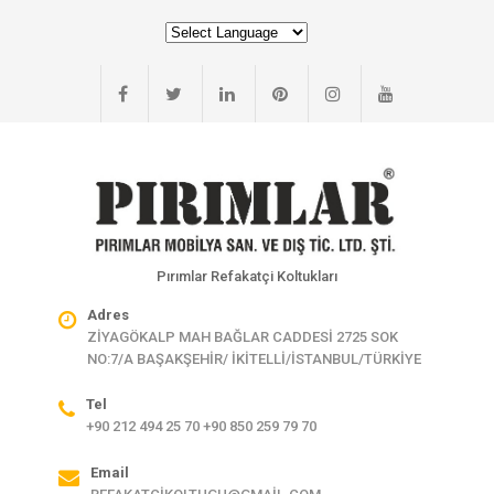
Pırımlar Refakatçi Koltukları
Adres
ZİYAGÖKALP MAH BAĞLAR CADDESİ 2725 SOK
NO:7/A BAŞAKŞEHİR/ İKİTELLİ/İSTANBUL/TÜRKİYE
Tel
+90 212 494 25 70 +90 850 259 79 70
Email