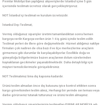
Pırımlar Mobilya‘dan yaptığınız alışverişlerde İstanbul içine 5 gün
içerisinde teslimatı ücretsiz olarak gerçekleştiriyoruz.
NOT:İstanbul içi teslimat ve kurulum ücretsizdir.
İstanbul Dışı Teslimat;
Vermiş olduğunuz siparişler üretimi tamamlandıktan sonra hemen
kargoya verilir.Kargoya verilen ürün 1-4 iş günü içinde teslim edilir.
Teslimat yerleri de illere göre değişmektedir. Hizmet aldığımız nakliye
firmaları çok nadiren de olsa bazı il ve ilçe merkezlerine araçların
girmemesi gibi durumlar ile karşılaşabiliyorlar.Özellikle doğu ve
güneydoğu bölgelerimize bazen araçlarının dolum sürelerinden
kaynaklanan gecikmeler yaşanabilmektedir. Daha detaylı bilgi için
müşteri temsilcilerimizle görüşebilirsiniz.
NOT:Teslimatımız bina dış kapısına kadardır.
Ürünü teslim almadan önce dış kutusunu iyice kontrol ettikten sonra
kargo görevlisinden teslim alınız, Herhangi bir yerinde sıvı teması veya
darbe görürseniz tutanak tutturunuz ve ürünü teslim almayınız.
Vermiş olduğunuz siparişlerinizin teslimatları PIRIMLAR MOBİLYA adı