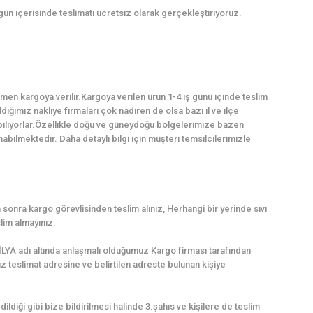
 gün içerisinde teslimatı ücretsiz olarak gerçekleştiriyoruz.
en kargoya verilir.Kargoya verilen ürün 1-4 iş günü içinde teslim
dığımız nakliye firmaları çok nadiren de olsa bazı il ve ilçe
abiliyorlar.Özellikle doğu ve güneydoğu bölgelerimize bazen
ilmektedir. Daha detaylı bilgi için müşteri temsilcilerimizle
sonra kargo görevlisinden teslim alınız, Herhangi bir yerinde sıvı
lim almayınız.
LYA adı altında anlaşmalı olduğumuz Kargo firması tarafından
uz teslimat adresine ve belirtilen adreste bulunan kişiye
dildiği gibi bize bildirilmesi halinde 3.şahıs ve kişilere de teslim