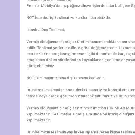
Pırımlar Mobilya‘dan yaptığınız alışverişlerde İstanbul içine 5
NOT:İstanbul içi teslimat ve kurulum ücretsizdir.
İstanbul Dışı Teslimat;
Vermiş olduğunuz siparişler üretimi tamamlandıktan sonra hem
edilir. Teslimat yerleri de illere göre değişmektedir. Hizmet al
merkezlerine araçların girmemesi gibi durumlar ile karşılaş
araçlarının dolum sürelerinden kaynaklanan gecikmeler yaşanab
görüşebilirsiniz.
NOT:Teslimatımız bina dış kapısına kadardır.
Ürünü teslim almadan önce dış kutusunu iyice kontrol ettikten 
teması veya darbe görürseniz tutanak tutturunuz ve ürünü tes
Vermiş olduğunuz siparişlerinizin teslimatları PIRIMLAR MOBİ
yapılmaktadır. Teslimatlar sipariş sırasında belirtmiş olduğun
yapılmaktadır.
Ürünlerimizin teslimatı yapılırken siparişi veren kişiye teslim e