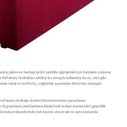
sta yakını ve hastayı iyi bir şekilde ağırlamak için hastanın odasına
Refakatçi koltukları sıklıkla bu amaçla kullanılsa da ev, otel gibi
mından rahat ve konforlu, sağlamlık açısından deforme olmayan
 refakatçi koltuğu üretimi hizmetimizden yararlanan
ir:Ev,pansiyon,otel,hastane,klinik,fizik tedavi merkezleri,güzellik
arında,orduevlerinde,tek kişinin oturacak ve aynı zamanda