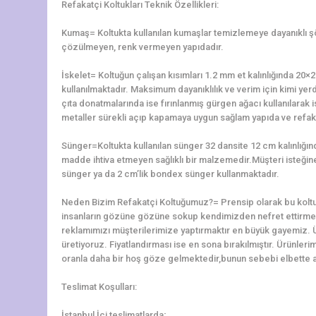
Refakatçi Koltukları Teknik Özellikleri:
Kumaş= Koltukta kullanılan kumaşlar temizlemeye dayanıklı 
çözülmeyen, renk vermeyen yapıdadır.
İskelet= Koltuğun çalışan kısımları 1.2 mm et kalınlığında 2
kullanılmaktadır. Maksimum dayanıklılık ve verim için kimi yerd
çıta donatmalarında ise fırınlanmış gürgen ağacı kullanılarak is
metaller sürekli açıp kapamaya uygun sağlam yapıda ve refaka
Sünger=Koltukta kullanılan sünger 32 dansite 12 cm kalınlığ
madde ihtiva etmeyen sağlıklı bir malzemedir.Müşteri isteğine 
sünger ya da 2 cm’lik bondex sünger kullanmaktadır.
Neden Bizim Refakatçi Koltuğumuz?= Prensip olarak bu koltu
insanların gözüne gözüne sokup kendimizden nefret ettirme
reklamımızı müşterilerimize yaptırmaktır en büyük gayemiz. 
üretiyoruz. Fiyatlandırması ise en sona bırakılmıştır. Ürünler
oranla daha bir hoş göze gelmektedir,bunun sebebi elbette alt
Teslimat Koşulları:
İstanbul İçi teslimatlarda;