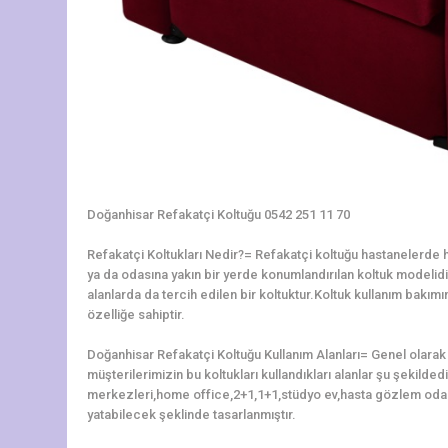
Doğanhisar Refakatçi Koltuğu 0542 251 11 70
Refakatçi Koltukları Nedir?= Refakatçi koltuğu hastanelerde ha
ya da odasına yakın bir yerde konumlandırılan koltuk modelidir.
alanlarda da tercih edilen bir koltuktur.Koltuk kullanım bakı
özelliğe sahiptir.
Doğanhisar Refakatçi Koltuğu Kullanım Alanları= Genel olarak
müşterilerimizin bu koltukları kullandıkları alanlar şu şekilded
merkezleri,home office,2+1,1+1,stüdyo ev,hasta gözlem odal
yatabilecek şeklinde tasarlanmıştır.