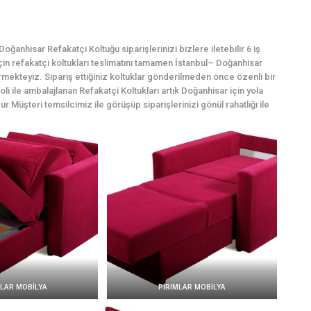
ğanhisar Refakatçi Koltuğu siparişlerinizi bizlere iletebilir 6 iş
için refakatçi koltukları teslimatını tamamen İstanbul– Doğanhisar
rmekteyiz. Sipariş ettiğiniz koltuklar gönderilmeden önce özenli bir
li ile ambalajlanan Refakatçi Koltukları artık Doğanhisar için yola
ur.Müşteri temsilcimiz ile görüşüp siparişlerinizi gönül rahatlığı ile
MLAR MOBİLYA
PIRIMLAR MOBİLYA