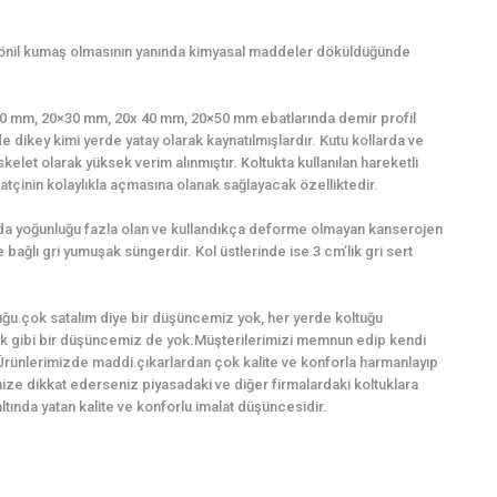
şönil kumaş olmasının yanında kimyasal maddeler döküldüğünde
0×20 mm, 20×30 mm, 20x 40 mm, 20×50 mm ebatlarında demir profil
e dikey kimi yerde yatay olarak kaynatılmışlardır. Kutu kollarda ve
kelet olarak yüksek verim alınmıştır. Koltukta kullanılan hareketli
tçinin kolaylıkla açmasına olanak sağlayacak özelliktedir.
ında yoğunluğu fazla olan ve kullandıkça deforme olmayan kanserojen
bağlı gri yumuşak süngerdir. Kol üstlerinde ise 3 cm’lik gri sert
ğu çok satalım diye bir düşüncemiz yok, her yerde koltuğu
k gibi bir düşüncemiz de yok.Müşterilerimizi memnun edip kendi
Ürünlerimizde maddi çıkarlardan çok kalite ve konforla harmanlayıp
imize dikkat ederseniz piyasadaki ve diğer firmalardaki koltuklara
ında yatan kalite ve konforlu imalat düşüncesidir.