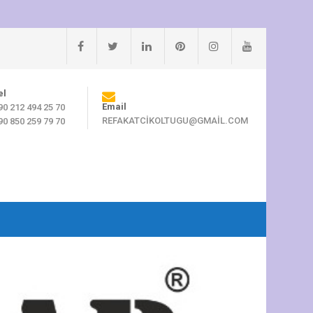
el
Email
90 212 494 25 70
REFAKATCIKOLTUGU@GMAIL.COM
90 850 259 79 70