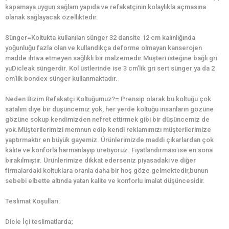
kapamaya uygun sağlam yapıda ve refakatçinin kolaylıkla açmasına
olanak sağlayacak özelliktedir.
Sünger=Koltukta kullanılan sünger 32 dansite 12 cm kalınlığında
yoğunluğu fazla olan ve kullandıkça deforme olmayan kanserojen
madde ihtiva etmeyen sağlıklı bir malzemedir.Müşteri isteğine bağlı gri
yuDicleak süngerdir. Kol üstlerinde ise 3 cm’lik gri sert sünger ya da 2
cm’lik bondex sünger kullanmaktadır.
Neden Bizim Refakatçi Koltuğumuz?= Prensip olarak bu koltuğu çok
satalım diye bir düşüncemiz yok, her yerde koltuğu insanların gözüne
gözüne sokup kendimizden nefret ettirmek gibi bir düşüncemiz de
yok.Müşterilerimizi memnun edip kendi reklamımızı müşterilerimize
yaptırmaktır en büyük gayemiz. Ürünlerimizde maddi çıkarlardan çok
kalite ve konforla harmanlayıp üretiyoruz. Fiyatlandırması ise en sona
bırakılmıştır. Ürünlerimize dikkat ederseniz piyasadaki ve diğer
firmalardaki koltuklara oranla daha bir hoş göze gelmektedir,bunun
sebebi elbette altında yatan kalite ve konforlu imalat düşüncesidir.
Teslimat Koşulları:
Dicle İçi teslimatlarda;