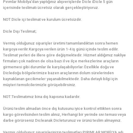
Pırımlar Mobilya‘dan yaptığınız alışverişlerde Dicle iDicle 5 gün
içerisinde teslimatı ücretsiz olarak gerçekleştiriyoruz.
NOT:Dicle içi teslimat ve kurulum ücretsizdir.
Dicle Dışı Teslimat;
Vermiş olduğunuz siparişler üretimi tamamlandıktan sonra hemen
kargoya verilir.Kargoya verilen ürün 1-4 iş günü içinde teslim edilir.
Teslimat yerleri de illere göre değişmektedir. Hizmet aldığımız nakliye
firmaları çok nadiren de olsa bazı il ve ilçe merkezlerine araçların
girmemesi gibi durumlar ile karşılaşabiliyorlar.Özellikle doğu ve
Dicledoğu bölgelerimize bazen araçlarının dolum sürelerinden
kaynaklanan gecikmeler yaşanabilmektedir. Daha detaylı bilgi için
müşteri temsilcilerimizle görüşebilirsiniz.
NOT:Teslimatımız bina dış kapısına kadardır.
Ürünü teslim almadan önce dış kutusunu iyice kontrol ettikten sonra
kargo görevlisinden teslim alınız, Herhangi bir yerinde sıvı teması veya
darbe görürseniz Dicleanak Dicleturunuz ve ürünü teslim almayınız.
Vermiş olduğunuz siparişlerinizin teslimatları PIRIMLAR MOBİLYA adı