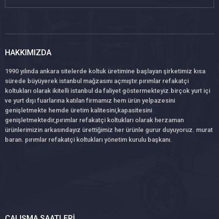
HAKKIMIZDA
1990 yılında ankara sitelerde koltuk üretimine başlayan şirketimiz kısa
sürede büyüyerek istanbul mağzasını açmıştır.pırımlar refakatçi
koltukları olarak ikitelli istanbul da faliyet göstermekteyiz.birçok yurt içi
ve yurt dışı fuarlarına katılan firmamız hem ürün yelpazesini
genişletmekte hemde üretim kalitesini,kapasitesini
genişletmektedir,pırımlar refakatçi koltukları olarak herzaman
ürünlerimizin arkasındayız ürettiğimiz her ürünle gurur duyuyoruz. murat
baran. pırımlar refakatçi koltukları yönetim kurulu başkanı.
ÇALIŞMA SAATLERI