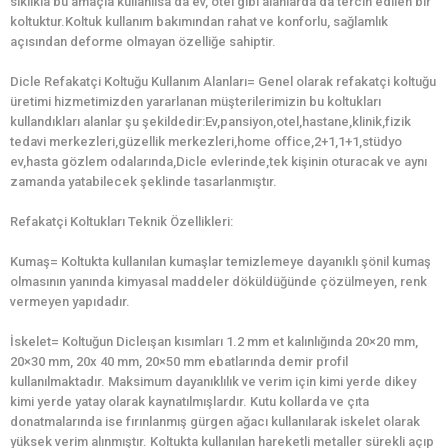
sıklıkla bu amaçla kullanılsa da ev, otel gibi alanlarda da tercih edilen bir
koltuktur.Koltuk kullanım bakımından rahat ve konforlu, sağlamlık
açısından deforme olmayan özelliğe sahiptir.
Dicle Refakatçi Koltuğu Kullanım Alanları= Genel olarak refakatçi koltuğu
üretimi hizmetimizden yararlanan müşterilerimizin bu koltukları
kullandıkları alanlar şu şekildedir:Ev,pansiyon,otel,hastane,klinik,fizik
tedavi merkezleri,güzellik merkezleri,home office,2+1,1+1,stüdyo
ev,hasta gözlem odalarında,Dicle evlerinde,tek kişinin oturacak ve aynı
zamanda yatabilecek şeklinde tasarlanmıştır.
Refakatçi Koltukları Teknik Özellikleri:
Kumaş= Koltukta kullanılan kumaşlar temizlemeye dayanıklı şönil kumaş
olmasının yanında kimyasal maddeler döküldüğünde çözülmeyen, renk
vermeyen yapıdadır.
İskelet= Koltuğun Dicleışan kısımları 1.2 mm et kalınlığında 20×20 mm,
20×30 mm, 20x 40 mm, 20×50 mm ebatlarında demir profil
kullanılmaktadır. Maksimum dayanıklılık ve verim için kimi yerde dikey
kimi yerde yatay olarak kaynatılmışlardır. Kutu kollarda ve çıta
donatmalarında ise fırınlanmış gürgen ağacı kullanılarak iskelet olarak
yüksek verim alınmıştır. Koltukta kullanılan hareketli metaller sürekli açıp