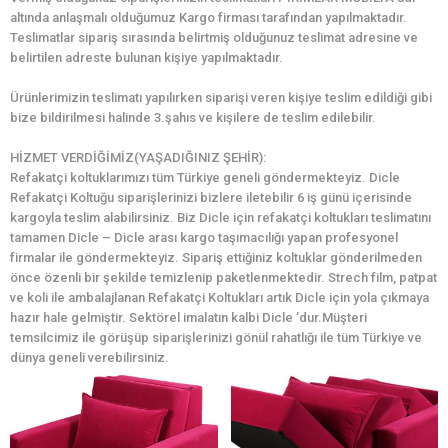
altında anlaşmalı olduğumuz Kargo firması tarafından yapılmaktadır.
Teslimatlar sipariş sırasında belirtmiş olduğunuz teslimat adresine ve
belirtilen adreste bulunan kişiye yapılmaktadır.
Ürünlerimizin teslimatı yapılırken siparişi veren kişiye teslim edildiği gibi
bize bildirilmesi halinde 3.şahıs ve kişilere de teslim edilebilir.
HİZMET VERDİĞİMİZ(YAŞADIĞINIZ ŞEHİR):
Refakatçi koltuklarımızı tüm Türkiye geneli göndermekteyiz. Dicle
Refakatçi Koltuğu siparişlerinizi bizlere iletebilir 6 iş günü içerisinde
kargoyla teslim alabilirsiniz. Biz Dicle için refakatçi koltukları teslimatını
tamamen Dicle – Dicle arası kargo taşımacılığı yapan profesyonel
firmalar ile göndermekteyiz. Sipariş ettiğiniz koltuklar gönderilmeden
önce özenli bir şekilde temizlenip paketlenmektedir. Strech film, patpat
ve koli ile ambalajlanan Refakatçi Koltukları artık Dicle için yola çıkmaya
hazır hale gelmiştir. Sektörel imalatın kalbi Dicle ’dur.Müşteri
temsilcimiz ile görüşüp siparişlerinizi gönül rahatlığı ile tüm Türkiye ve
dünya geneli verebilirsiniz.