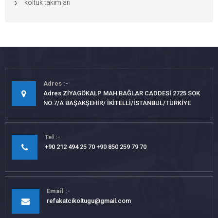
koltuk takımları
Adres
Adres ZİYAGÖKALP MAH BAĞLAR CADDESİ 2725 SOK
NO:7/A BAŞAKŞEHİR/ İKİTELLİ/İSTANBUL/TÜRKİYE
Tel
+90 212 494 25 70 +90 850 259 79 70
Email
refakatcikoltugu@gmail.com