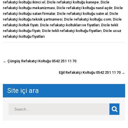
refakatçi koltuğu ikinci el
,
Dicle refakatçi koltuğu kanepe
,
Dicle
refakatçi koltuğu mekanizması
,
Dicle refakatçi koltuğu nasıl açılır
,
Dicle
refakatçi koltuğu satan firmalar
,
Dicle refakatçi koltuğu satın al
,
Dicle
refakatçi koltuğu teknik şartnamesi
,
Dicle refakatçi koltuğu.com
,
Dicle
refakatçi koltuk fiyatı
,
Dicle refakatçı koltukları ve fiyatları
,
Dicle tekli
refakatçi koltuğu fiyatı
,
Dicle tekli refakatçi koltuğu fiyatları
,
Dicle ucuz
refakatçi koltuğu fiyatları
navigasyon
←
Çüngüş Refakatçi Koltuğu 0542 251 11 70
gönderisi
Eğil Refakatçi Koltuğu 0542 251 11 70
→
Site içi ara