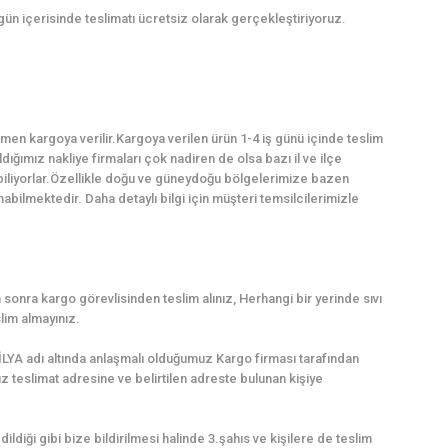
 gün içerisinde teslimatı ücretsiz olarak gerçekleştiriyoruz.
en kargoya verilir.Kargoya verilen ürün 1-4 iş günü içinde teslim
dığımız nakliye firmaları çok nadiren de olsa bazı il ve ilçe
abiliyorlar.Özellikle doğu ve güneydoğu bölgelerimize bazen
ilmektedir. Daha detaylı bilgi için müşteri temsilcilerimizle
sonra kargo görevlisinden teslim alınız, Herhangi bir yerinde sıvı
lim almayınız.
LYA adı altında anlaşmalı olduğumuz Kargo firması tarafından
uz teslimat adresine ve belirtilen adreste bulunan kişiye
dildiği gibi bize bildirilmesi halinde 3.şahıs ve kişilere de teslim