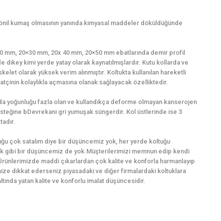
şönil kumaş olmasının yanında kimyasal maddeler döküldüğünde
0×20 mm, 20×30 mm, 20x 40 mm, 20×50 mm ebatlarında demir profil
e dikey kimi yerde yatay olarak kaynatılmışlardır. Kutu kollarda ve
kelet olarak yüksek verim alınmıştır. Koltukta kullanılan hareketli
tçinin kolaylıkla açmasına olanak sağlayacak özelliktedir.
ında yoğunluğu fazla olan ve kullandıkça deforme olmayan kanserojen
steğine bDevrekani gri yumuşak süngerdir. Kol üstlerinde ise 3
tadır.
ğu çok satalım diye bir düşüncemiz yok, her yerde koltuğu
k gibi bir düşüncemiz de yok.Müşterilerimizi memnun edip kendi
Ürünlerimizde maddi çıkarlardan çok kalite ve konforla harmanlayıp
imize dikkat ederseniz piyasadaki ve diğer firmalardaki koltuklara
ında yatan kalite ve konforlu imalat düşüncesidir.