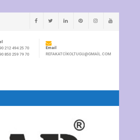
el
Email
90 212 494 25 70
REFAKATCIKOLTUGU@GMAIL.COM
90 850 259 79 70