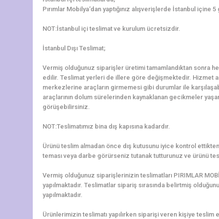
Pırımlar Mobilya‘dan yaptığınız alışverişlerde İstanbul içine 5
NOT:İstanbul içi teslimat ve kurulum ücretsizdir.
İstanbul Dışı Teslimat;
Vermiş olduğunuz siparişler üretimi tamamlandıktan sonra hem
edilir. Teslimat yerleri de illere göre değişmektedir. Hizmet al
merkezlerine araçların girmemesi gibi durumlar ile karşılaş
araçlarının dolum sürelerinden kaynaklanan gecikmeler yaşanab
görüşebilirsiniz.
NOT:Teslimatımız bina dış kapısına kadardır.
Ürünü teslim almadan önce dış kutusunu iyice kontrol ettikten 
teması veya darbe görürseniz tutanak tutturunuz ve ürünü tes
Vermiş olduğunuz siparişlerinizin teslimatları PIRIMLAR MOBİ
yapılmaktadır. Teslimatlar sipariş sırasında belirtmiş olduğun
yapılmaktadır.
Ürünlerimizin teslimatı yapılırken siparişi veren kişiye teslim e