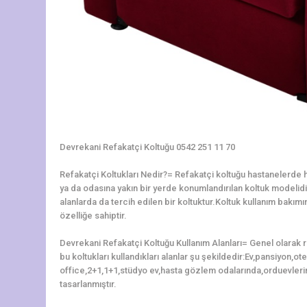
Devrekani Refakatçi Koltuğu 0542 251 11 70
Refakatçi Koltukları Nedir?= Refakatçi koltuğu hastanelerde ha
ya da odasına yakın bir yerde konumlandırılan koltuk modelidir.
alanlarda da tercih edilen bir koltuktur.Koltuk kullanım bakı
özelliğe sahiptir.
Devrekani Refakatçi Koltuğu Kullanım Alanları= Genel olarak 
bu koltukları kullandıkları alanlar şu şekildedir:Ev,pansiyon,o
office,2+1,1+1,stüdyo ev,hasta gözlem odalarında,orduevleri
tasarlanmıştır.