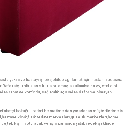
sta yakını ve hastayı iyi bir şekilde ağırlamak için hastanın odasına
Refakatçi koltukları sıklıkla bu amaçla kullanılsa da ev, otel gibi
mından rahat ve konforlu, sağlamlık açısından deforme olmayan
refakatçi koltuğu üretimi hizmetimizden yararlanan müşterilerimizin
tel,hastane,klinik,fizik tedavi merkezleri,güzellik merkezleri,home
nde,tek kişinin oturacak ve aynı zamanda yatabilecek şeklinde