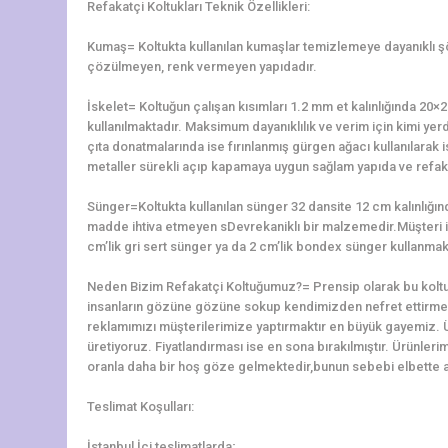
Refakatçi Koltukları Teknik Özellikleri:
Kumaş= Koltukta kullanılan kumaşlar temizlemeye dayanıklı 
çözülmeyen, renk vermeyen yapıdadır.
İskelet= Koltuğun çalışan kısımları 1.2 mm et kalınlığında 2
kullanılmaktadır. Maksimum dayanıklılık ve verim için kimi yerd
çıta donatmalarında ise fırınlanmış gürgen ağacı kullanılarak is
metaller sürekli açıp kapamaya uygun sağlam yapıda ve refaka
Sünger=Koltukta kullanılan sünger 32 dansite 12 cm kalınlığ
madde ihtiva etmeyen sDevrekaniklı bir malzemedir.Müşteri i
cm’lik gri sert sünger ya da 2 cm’lik bondex sünger kullanmak
Neden Bizim Refakatçi Koltuğumuz?= Prensip olarak bu koltu
insanların gözüne gözüne sokup kendimizden nefret ettirme
reklamımızı müşterilerimize yaptırmaktır en büyük gayemiz. 
üretiyoruz. Fiyatlandırması ise en sona bırakılmıştır. Ürünler
oranla daha bir hoş göze gelmektedir,bunun sebebi elbette alt
Teslimat Koşulları:
İstanbul İçi teslimatlarda;