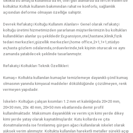
sıklıkla bu amaçla kullanılsa da ev, otel gibi alanlarda da tercih edilen bir
koltuktur.Koltuk kullanım bakımından rahat ve konforlu, sağlamlık
açısından deforme olmayan özelliğe sahiptir.
Devrek Refakatçi Koltuğu Kullanım Alanları= Genel olarak refakatçi
koltuğu üretimi hizmetimizden yararlanan müşterilerimizin bu koltukları
kullandıkları alanlar şu şekildedir:Ev,pansiyon,otel,hastane,klinik,fizik
tedavi merkezleri,güzellik merkezleri,home office,2+1,1+1,stüdyo
ev,hasta gözlem odalarında,orduevlerinde,tek kişinin oturacak ve aynı
zamanda yatabilecek şeklinde tasarlanmıştır.
Refakatçi Koltukları Teknik Özellikleri:
Kumaş= Koltukta kullanılan kumaşlar temizlemeye dayanıklı şönil kumaş
olmasının yanında kimyasal maddeler döküldüğünde çözülmeyen, renk
vermeyen yapıdadır.
İskelet= Koltuğun çalışan kısımları 1.2 mm et kalınlığında 20×20 mm,
20×30 mm, 20x 40 mm, 20×50 mm ebatlarında demir profil
kullanılmaktadır. Maksimum dayanıklılık ve verim için kimi yerde dikey
kimi yerde yatay olarak kaynatılmışlardır. Kutu kollarda ve çıta
donatmalarında ise fırınlanmış gürgen ağacı kullanılarak iskelet olarak
yüksek verim alınmıştır. Koltukta kullanılan hareketli metaller sürekli açıp