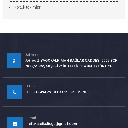
koltuk takımları
Adres
Adres ZİYAGÖKALP MAH BAĞLAR CADDESİ 2725 SOK
NO:7/A BAŞAKŞEHİR/ İKİTELLİ/İSTANBUL/TÜRKİYE
Tel
+90 212 494 25 70 +90 850 259 79 70
Email
refakatcikoltugu@gmail.com