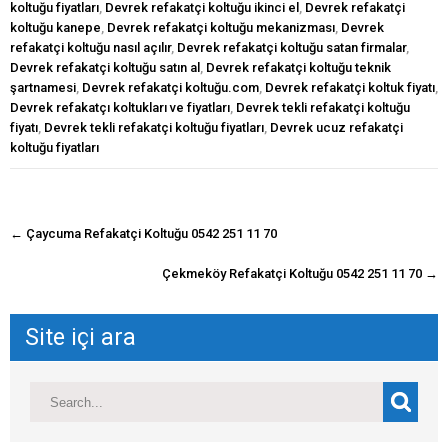
koltuğu fiyatları
,
Devrek refakatçi koltuğu ikinci el
,
Devrek refakatçi
koltuğu kanepe
,
Devrek refakatçi koltuğu mekanizması
,
Devrek
refakatçi koltuğu nasıl açılır
,
Devrek refakatçi koltuğu satan firmalar
,
Devrek refakatçi koltuğu satın al
,
Devrek refakatçi koltuğu teknik
şartnamesi
,
Devrek refakatçi koltuğu.com
,
Devrek refakatçi koltuk fiyatı
,
Devrek refakatçı koltukları ve fiyatları
,
Devrek tekli refakatçi koltuğu
fiyatı
,
Devrek tekli refakatçi koltuğu fiyatları
,
Devrek ucuz refakatçi
koltuğu fiyatları
navigasyon
←
Çaycuma Refakatçi Koltuğu 0542 251 11 70
gönderisi
Çekmeköy Refakatçi Koltuğu 0542 251 11 70
→
Site içi ara