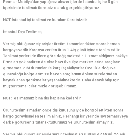
Pırımlar Mobilya‘dan yaptığınız alışverişlerde İstanbul içine 5 gün
içerisinde teslimatı ücretsiz olarak gerçekleştiriyoruz.
NOT:İstanbul içi teslimat ve kurulum ücretsizdir.
İstanbul Dışı Teslimat;
Vermiş olduğunuz siparişler üretimi tamamlandıktan sonra hemen
kargoya verilir.Kargoya verilen ürün 1-4 iş günü içinde teslim edilir.
Teslimat yerleri de illere göre değişmektedir. Hizmet aldığımız nakliye
firmaları çok nadiren de olsa bazı il ve ilçe merkezlerine araçların
girmemesi gibi durumlar ile karşılaşabiliyorlar.Özellikle doğu ve
güneydoğu bölgelerimize bazen araçlarının dolum sürelerinden
kaynaklanan gecikmeler yaşanabilmektedir. Daha detaylı bilgi için
müşteri temsilcilerimizle görüşebilirsiniz.
NOT:Teslimatımız bina dış kapısına kadardır.
Ürünü teslim almadan önce dış kutusunu iyice kontrol ettikten sonra
kargo görevlisinden teslim alınız, Herhangi bir yerinde sıvı teması veya
darbe görürseniz tutanak tutturunuz ve ürünü teslim almayınız.
Vermiş olduğunuz siparişlerinizin teslimatları PIRIMLAR MOBİLYA adı