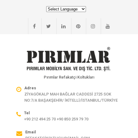
Pırımlar Refakatçi Koltukları
Adres
ZİYAGÖKALP MAH BAĞLAR CADDESİ 2725 SOK
NO:7/A BAŞAKŞEHİR/ İKİTELLİ/İSTANBUL/TÜRKİYE
Tel
+90 212 494 25 70 +90 850 259 79 70
Email