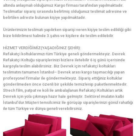
altında anlaşmalı olduğumuz Kargo firması tarafından yapılmaktadır.
Teslimatlar sipariş sırasında belirtmiş olduğunuz teslimat adresine ve
belirtilen adreste bulunan kişiye yapılmaktadır.
Ürünlerimizin teslimatı yapılırken siparişi veren kişiye teslim edildiği gibi
bize bildirilmesi halinde 3.şahıs ve kişilere de teslim edilebilir.
HİZMET VERDİĞİMİZ(YAŞADIĞINIZ ŞEHİR):
Refakatçi koltuklarımızı tüm Türkiye geneli göndermekteyiz. Devrek
Refakatçi Koltuğu siparişlerinizi bizlere iletebilir 6 iş günü içerisinde
kargoyla teslim alabilirsiniz. Biz Devrek için refakatçi koltukları
teslimatını tamamen İstanbul– Devrek arası kargo taşımacılığı yapan
profesyonel firmalar ile göndermekteyiz. Sipariş ettiğiniz koltuklar
gönderilmeden önce özenli bir şekilde temizlenip paketlenmektedir.
Strech film, patpat ve koli ile ambalajlanan Refakatçi Koltukları artık
Devrek için yola çıkmaya hazır hale gelmiştir. Sektörel imalatın kalbi
İstanbul’dur.Müşteri temsilcimiz ile görüşüp siparişlerinizi gönül rahatlığı
ile tüm Türkiye ve dünya geneli verebilirsiniz.