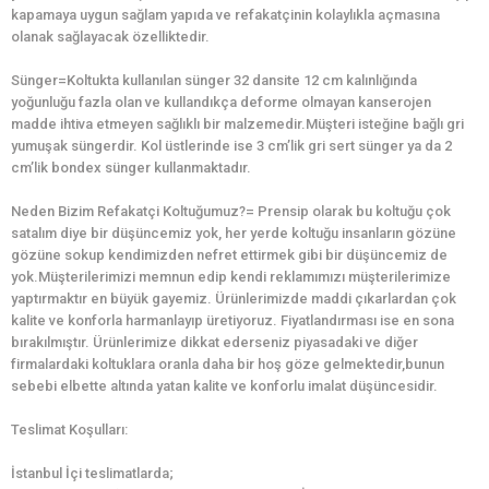
kapamaya uygun sağlam yapıda ve refakatçinin kolaylıkla açmasına
olanak sağlayacak özelliktedir.
Sünger=Koltukta kullanılan sünger 32 dansite 12 cm kalınlığında
yoğunluğu fazla olan ve kullandıkça deforme olmayan kanserojen
madde ihtiva etmeyen sağlıklı bir malzemedir.Müşteri isteğine bağlı gri
yumuşak süngerdir. Kol üstlerinde ise 3 cm’lik gri sert sünger ya da 2
cm’lik bondex sünger kullanmaktadır.
Neden Bizim Refakatçi Koltuğumuz?= Prensip olarak bu koltuğu çok
satalım diye bir düşüncemiz yok, her yerde koltuğu insanların gözüne
gözüne sokup kendimizden nefret ettirmek gibi bir düşüncemiz de
yok.Müşterilerimizi memnun edip kendi reklamımızı müşterilerimize
yaptırmaktır en büyük gayemiz. Ürünlerimizde maddi çıkarlardan çok
kalite ve konforla harmanlayıp üretiyoruz. Fiyatlandırması ise en sona
bırakılmıştır. Ürünlerimize dikkat ederseniz piyasadaki ve diğer
firmalardaki koltuklara oranla daha bir hoş göze gelmektedir,bunun
sebebi elbette altında yatan kalite ve konforlu imalat düşüncesidir.
Teslimat Koşulları:
İstanbul İçi teslimatlarda;