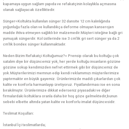
kapamaya uygun sağlam yapıda ve refakatçinin kolaylıkla açmasına
olanak sağlayacak özelliktedir.
Sünger=Koltukta kullanılan sünger 32 dansite 12 cm kalınlığında
yoğunluğu fazla olan ve kullandıkça deforme olmayan kanserojen
madde ihtiva etmeyen sağlıklı bir malzemedir.Müşteri isteğine bağlı gri
yumuşak süngerdir. Kol üstlerinde ise 3 cm’lik gri sert sünger ya da 2
cm’lik bondex sünger kullanmaktadır.
Neden Bizim Refakatçi Koltuğumuz?= Prensip olarak bu koltuğu çok
satalım diye bir düşüncemiz yok, her yerde koltuğu insanların gözüne
gözüne sokup kendimizden nefret ettirmek gibi bir düşüncemiz de
yok.Müşterilerimizi memnun edip kendi reklamımızı müşterilerimize
yaptırmaktır en büyük gayemiz. Ürünlerimizde maddi çıkarlardan çok
kalite ve konforla harmanlayıp üretiyoruz. Fiyatlandırması ise en sona
bırakılmıştır. Ürünlerimize dikkat ederseniz piyasadaki ve diğer
firmalardaki koltuklara oranla daha bir hoş göze gelmektedir,bunun
sebebi elbette altında yatan kalite ve konforlu imalat düşüncesidir.
Teslimat Koşulları:
İstanbul İçi teslimatlarda;