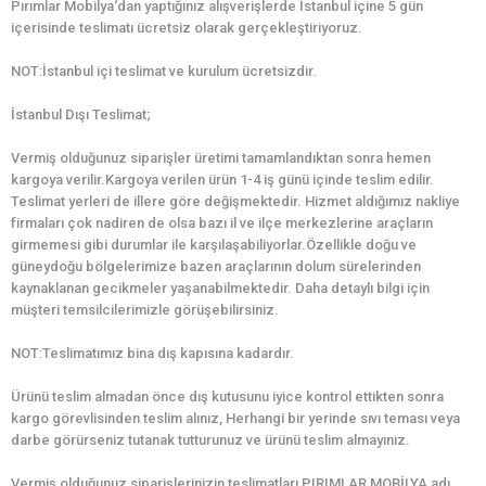
Pırımlar Mobilya‘dan yaptığınız alışverişlerde İstanbul içine 5 gün
içerisinde teslimatı ücretsiz olarak gerçekleştiriyoruz.
NOT:İstanbul içi teslimat ve kurulum ücretsizdir.
İstanbul Dışı Teslimat;
Vermiş olduğunuz siparişler üretimi tamamlandıktan sonra hemen
kargoya verilir.Kargoya verilen ürün 1-4 iş günü içinde teslim edilir.
Teslimat yerleri de illere göre değişmektedir. Hizmet aldığımız nakliye
firmaları çok nadiren de olsa bazı il ve ilçe merkezlerine araçların
girmemesi gibi durumlar ile karşılaşabiliyorlar.Özellikle doğu ve
güneydoğu bölgelerimize bazen araçlarının dolum sürelerinden
kaynaklanan gecikmeler yaşanabilmektedir. Daha detaylı bilgi için
müşteri temsilcilerimizle görüşebilirsiniz.
NOT:Teslimatımız bina dış kapısına kadardır.
Ürünü teslim almadan önce dış kutusunu iyice kontrol ettikten sonra
kargo görevlisinden teslim alınız, Herhangi bir yerinde sıvı teması veya
darbe görürseniz tutanak tutturunuz ve ürünü teslim almayınız.
Vermiş olduğunuz siparişlerinizin teslimatları PIRIMLAR MOBİLYA adı