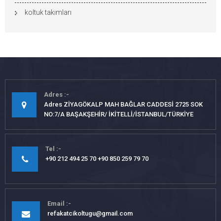
koltuk takımları
Adres
Adres ZİYAGÖKALP MAH BAĞLAR CADDESİ 2725 SOK
NO:7/A BAŞAKŞEHİR/ İKİTELLİ/İSTANBUL/TÜRKİYE
Tel
+90 212 494 25 70 +90 850 259 79 70
Email
refakatcikoltugu@gmail.com