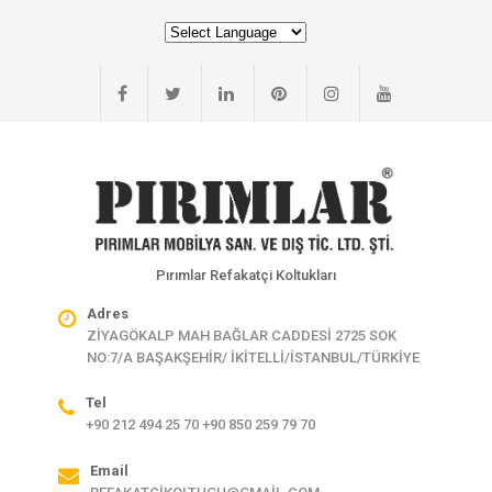
Pırımlar Refakatçi Koltukları
Adres
ZİYAGÖKALP MAH BAĞLAR CADDESİ 2725 SOK
NO:7/A BAŞAKŞEHİR/ İKİTELLİ/İSTANBUL/TÜRKİYE
Tel
+90 212 494 25 70 +90 850 259 79 70
Email