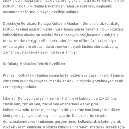
sıklıkla bu amaçla kullanılsa da ev, otel gibi alanlarda da tercih edilen bir
koltuktur.Koltuk kullanım bakımından rahat ve konforlu, sağlamlık
açısından deforme olmayan özelliğe sahiptir.
Derinkuyu Refakatçi Koltuğu Kullanım Alanları= Genel olarak refakatçi
koltuğu üretimi hizmetimizden yararlanan müşterilerimizin bu koltukları
kullandıkları alanlar şu şekildedir:Ev,pansiyon,otel,hastane,klinik,fizik
tedavi merkezleri,güzellik merkezleri,home office,2+1,1+1,stüdyo
ev,hasta gözlem odalarında,orduevlerinde,tek kişinin oturacak ve aynı
zamanda yatabilecek şeklinde tasarlanmıştır.
Refakatçi Koltukları Teknik Özellikleri:
Kumaş= Koltukta kullanılan kumaşlar temizlemeye dayanıklı şönil kumaş
olmasının yanında kimyasal maddeler döküldüğünde çözülmeyen, renk
vermeyen yapıdadır.
İskelet= Koltuğun çalışan kısımları 1.2 mm et kalınlığında 20×20 mm,
20×30 mm, 20x 40 mm, 20×50 mm ebatlarında demir profil
kullanılmaktadır. Maksimum dayanıklılık ve verim için kimi yerde dikey
kimi yerde yatay olarak kaynatılmışlardır. Kutu kollarda ve çıta
donatmalarında ise fırınlanmış gürgen ağacı kullanılarak iskelet olarak
yüksek verim alınmıştır. Koltukta kullanılan hareketli metaller sürekli açıp