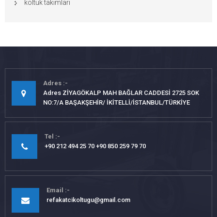
koltuk takımları
Adres
Adres ZİYAGÖKALP MAH BAĞLAR CADDESİ 2725 SOK
NO:7/A BAŞAKŞEHİR/ İKİTELLİ/İSTANBUL/TÜRKİYE
Tel
+90 212 494 25 70 +90 850 259 79 70
Email
refakatcikoltugu@gmail.com