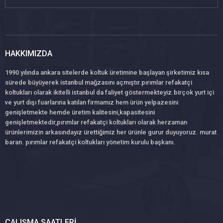
HAKKIMIZDA
1990 yılında ankara sitelerde koltuk üretimine başlayan şirketimiz kısa
sürede büyüyerek istanbul mağzasını açmıştır.pırımlar refakatçi
koltukları olarak ikitelli istanbul da faliyet göstermekteyiz.birçok yurt içi
ve yurt dışı fuarlarına katılan firmamız hem ürün yelpazesini
genişletmekte hemde üretim kalitesini,kapasitesini
genişletmektedir,pırımlar refakatçi koltukları olarak herzaman
ürünlerimizin arkasındayız ürettiğimiz her ürünle gurur duyuyoruz. murat
baran. pırımlar refakatçi koltukları yönetim kurulu başkanı.
ÇALIŞMA SAATLERI