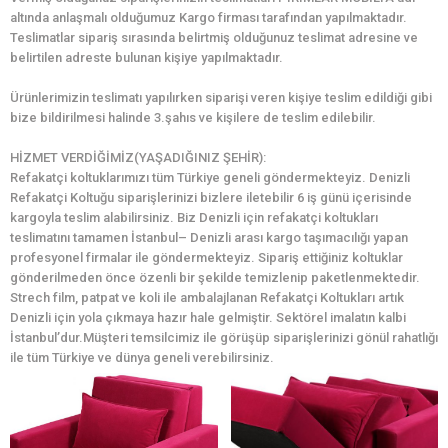
altında anlaşmalı olduğumuz Kargo firması tarafından yapılmaktadır.
Teslimatlar sipariş sırasında belirtmiş olduğunuz teslimat adresine ve
belirtilen adreste bulunan kişiye yapılmaktadır.
Ürünlerimizin teslimatı yapılırken siparişi veren kişiye teslim edildiği gibi
bize bildirilmesi halinde 3.şahıs ve kişilere de teslim edilebilir.
HİZMET VERDİĞİMİZ(YAŞADIĞINIZ ŞEHİR):
Refakatçi koltuklarımızı tüm Türkiye geneli göndermekteyiz. Denizli
Refakatçi Koltuğu siparişlerinizi bizlere iletebilir 6 iş günü içerisinde
kargoyla teslim alabilirsiniz. Biz Denizli için refakatçi koltukları
teslimatını tamamen İstanbul– Denizli arası kargo taşımacılığı yapan
profesyonel firmalar ile göndermekteyiz. Sipariş ettiğiniz koltuklar
gönderilmeden önce özenli bir şekilde temizlenip paketlenmektedir.
Strech film, patpat ve koli ile ambalajlanan Refakatçi Koltukları artık
Denizli için yola çıkmaya hazır hale gelmiştir. Sektörel imalatın kalbi
İstanbul’dur.Müşteri temsilcimiz ile görüşüp siparişlerinizi gönül rahatlığı
ile tüm Türkiye ve dünya geneli verebilirsiniz.