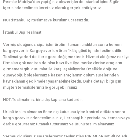
Pırımlar Mobilya‘dan yaptığınız alışverişlerde İstanbul içine 5 gün
içerisinde teslimatı ücretsiz olarak gerçekleştiriyoruz.
NOT:İstanbul içi teslimat ve kurulum ücretsizdir.
İstanbul Dışı Teslimat;
Vermiş olduğunuz siparişler üretimi tamamlandıktan sonra hemen
kargoya verilir.Kargoya verilen ürün 1-4 iş günü içinde teslim edilir.
Teslimat yerleri de illere göre değişmektedir. Hizmet aldığımız nakliye
firmaları çok nadiren de olsa bazı il ve ilçe merkezlerine araçların
girmemesi gibi durumlar ile karşılaşabiliyorlar.Özellikle doğu ve
güneydoğu bölgelerimize bazen araçlarının dolum sürelerinden
kaynaklanan gecikmeler yaşanabilmektedir. Daha detaylı bilgi için
müşteri temsilcilerimizle görüşebilirsiniz.
NOT:Teslimatımız bina dış kapısına kadardır.
Ürünü teslim almadan önce dış kutusunu iyice kontrol ettikten sonra
kargo görevlisinden teslim alınız, Herhangi bir yerinde sıvı teması veya
darbe görürseniz tutanak tutturunuz ve ürünü teslim almayınız.
Vermiş olduğunuz siparişlerinizin teslimatları PIRIMLAR MOBİLYA adı