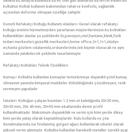
sıklıkla bu amaçla kullanılsa da ev, otel gibi alanlarda da tercih edilen bir
koltuktur.Koltuk kullanım bakımından rahat ve konforlu, sağlamlık
açısından deforme olmayan özelliğe sahiptir.
Denizli Refakatçi Koltuğu Kullanım Alanları= Genel olarak refakatçi
koltuğu üretimi hizmetimizden yararlanan müşterilerimizin bu koltukları
kullandıkları alanlar şu şekildedir:Ev,pansiyon,otel,hastane,klinik,fizik
tedavi merkezleri,güzellik merkezleri,home office,2+1,1+1,stüdyo
ev,hasta gözlem odalarında,orduevlerinde,tek kişinin oturacak ve aynı
zamanda yatabilecek şeklinde tasarlanmıştır.
Refakatçi Koltukları Teknik Özellikleri:
Kumaş= Koltukta kullanılan kumaşlar temizlemeye dayanıklı şönil kumaş
olmasının yanında kimyasal maddeler döküldüğünde çözülmeyen, renk
vermeyen yapıdadır.
İskelet= Koltuğun çalışan kısımları 1.2 mm et kalınlığında 20×20 mm,
20×30 mm, 20x 40 mm, 20×50 mm ebatlarında demir profil
kullanılmaktadır. Maksimum dayanıklılık ve verim için kimi yerde dikey
kimi yerde yatay olarak kaynatılmışlardır. Kutu kollarda ve çıta
donatmalarında ise fırınlanmış gürgen ağacı kullanılarak iskelet olarak
yüksek verim alınmıştır. Koltukta kullanılan hareketli metaller sürekli açıp