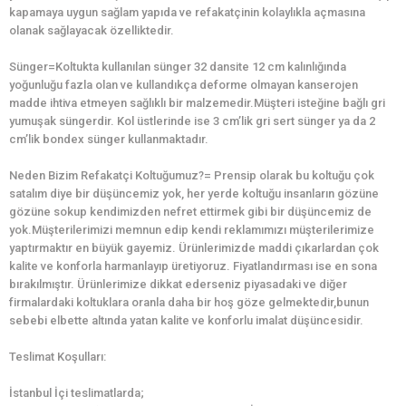
kapamaya uygun sağlam yapıda ve refakatçinin kolaylıkla açmasına
olanak sağlayacak özelliktedir.
Sünger=Koltukta kullanılan sünger 32 dansite 12 cm kalınlığında
yoğunluğu fazla olan ve kullandıkça deforme olmayan kanserojen
madde ihtiva etmeyen sağlıklı bir malzemedir.Müşteri isteğine bağlı gri
yumuşak süngerdir. Kol üstlerinde ise 3 cm’lik gri sert sünger ya da 2
cm’lik bondex sünger kullanmaktadır.
Neden Bizim Refakatçi Koltuğumuz?= Prensip olarak bu koltuğu çok
satalım diye bir düşüncemiz yok, her yerde koltuğu insanların gözüne
gözüne sokup kendimizden nefret ettirmek gibi bir düşüncemiz de
yok.Müşterilerimizi memnun edip kendi reklamımızı müşterilerimize
yaptırmaktır en büyük gayemiz. Ürünlerimizde maddi çıkarlardan çok
kalite ve konforla harmanlayıp üretiyoruz. Fiyatlandırması ise en sona
bırakılmıştır. Ürünlerimize dikkat ederseniz piyasadaki ve diğer
firmalardaki koltuklara oranla daha bir hoş göze gelmektedir,bunun
sebebi elbette altında yatan kalite ve konforlu imalat düşüncesidir.
Teslimat Koşulları:
İstanbul İçi teslimatlarda;