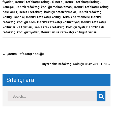
fiyatları
,
Denizli refakatçi koltuğu ikinci el
,
Denizli refakatçi koltuğu
kanepe
,
Denizli refakatçi koltuğu mekanizması
,
Denizli refakatçi koltuğu
nasıl açılır
,
Denizli refakatçi koltuğu satan firmalar
,
Denizli refakatçi
koltuğu satın al
,
Denizli refakatçi koltuğu teknik şartnamesi
,
Denizli
refakatçi koltuğu.com
,
Denizli refakatçi koltuk fiyatı
,
Denizli refakatçı
koltukları ve fiyatları
,
Denizli tekli refakatçi koltuğu fiyatı
,
Denizli tekli
refakatçi koltuğu fiyatları
,
Denizli ucuz refakatçi koltuğu fiyatları
navigasyon
←
Çorum Refakatçi Koltuğu
gönderisi
Diyarbakır Refakatçi Koltuğu 0542 251 11 70
→
Site içi ara