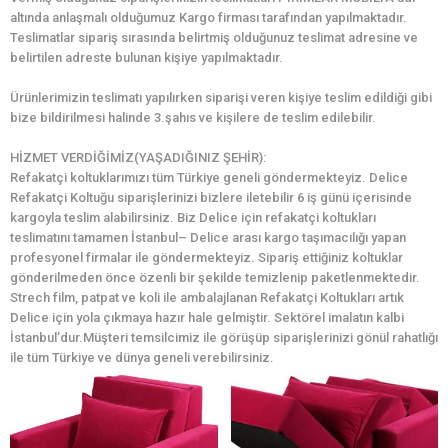
altında anlaşmalı olduğumuz Kargo firması tarafından yapılmaktadır.
Teslimatlar sipariş sırasında belirtmiş olduğunuz teslimat adresine ve
belirtilen adreste bulunan kişiye yapılmaktadır.
Ürünlerimizin teslimatı yapılırken siparişi veren kişiye teslim edildiği gibi
bize bildirilmesi halinde 3.şahıs ve kişilere de teslim edilebilir.
HİZMET VERDİĞİMİZ(YAŞADIĞINIZ ŞEHİR):
Refakatçi koltuklarımızı tüm Türkiye geneli göndermekteyiz. Delice
Refakatçi Koltuğu siparişlerinizi bizlere iletebilir 6 iş günü içerisinde
kargoyla teslim alabilirsiniz. Biz Delice için refakatçi koltukları
teslimatını tamamen İstanbul– Delice arası kargo taşımacılığı yapan
profesyonel firmalar ile göndermekteyiz. Sipariş ettiğiniz koltuklar
gönderilmeden önce özenli bir şekilde temizlenip paketlenmektedir.
Strech film, patpat ve koli ile ambalajlanan Refakatçi Koltukları artık
Delice için yola çıkmaya hazır hale gelmiştir. Sektörel imalatın kalbi
İstanbul’dur.Müşteri temsilcimiz ile görüşüp siparişlerinizi gönül rahatlığı
ile tüm Türkiye ve dünya geneli verebilirsiniz.