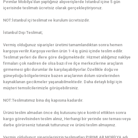
Pırımlar Mobilya‘dan yaptığınız alışverişlerde İstanbul içine 5 gün
içerisinde teslimatı ücretsiz olarak gerçekleştiriyoruz.
NOT:İstanbul içi teslimat ve kurulum ücretsizdir.
İstanbul Dışı Teslimat;
Vermiş olduğunuz siparişler üretimi tamamlandıktan sonra hemen
kargoya verilir.Kargoya verilen ürün 1-4 iş günü içinde teslim edilir.
Teslimat yerleri de illere göre değişmektedir. Hizmet aldığımız nakliye
firmaları çok nadiren de olsa bazı il ve ilçe merkezlerine araçların
girmemesi gibi durumlar ile karşılaşabiliyorlar.Özellikle doğu ve
güneydoğu bölgelerimize bazen araçlarının dolum sürelerinden
kaynaklanan gecikmeler yaşanabilmektedir. Daha detaylı bilgi için
müşteri temsilcilerimizle görüşebilirsiniz.
NOT:Teslimatımız bina dış kapısına kadardır.
Ürünü teslim almadan önce dış kutusunu iyice kontrol ettikten sonra
kargo görevlisinden teslim alınız, Herhangi bir yerinde sıvı teması veya
darbe görürseniz tutanak tutturunuz ve ürünü teslim almayınız.
Vermiş olduğunuz siparişlerinizin teslimatları PIRIMLAR MOBİLYA adı