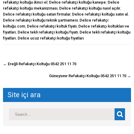
refakatçi koltuğu ikinci el
,
Delice refakatçi koltuğu kanepe
,
Delice
refakatçi koltuğu mekanizması
,
Delice refakatçi koltuğu nasıl açılır
,
Delice refakatçi koltuğu satan firmalar
,
Delice refakatçi koltuğu satın al
,
Delice refakatçi koltuğu teknik şartnamesi
,
Delice refakatçi
koltuğu.com
,
Delice refakatçi koltuk fiyatı
,
Delice refakatçı koltukları ve
fiyatları
,
Delice tekli refakatçi koltuğu fiyatı
,
Delice tekli refakatçi koltuğu
fiyatları
,
Delice ucuz refakatçi koltuğu fiyatları
navigasyon
←
Ereğli Refakatçi Koltuğu 0542 251 11 70
gönderisi
Güneysınır Refakatçi Koltuğu 0542 251 11 70
→
Site içi ara