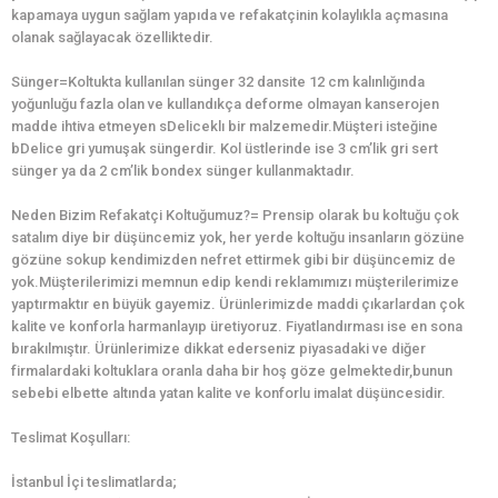
kapamaya uygun sağlam yapıda ve refakatçinin kolaylıkla açmasına
olanak sağlayacak özelliktedir.
Sünger=Koltukta kullanılan sünger 32 dansite 12 cm kalınlığında
yoğunluğu fazla olan ve kullandıkça deforme olmayan kanserojen
madde ihtiva etmeyen sDeliceklı bir malzemedir.Müşteri isteğine
bDelice gri yumuşak süngerdir. Kol üstlerinde ise 3 cm’lik gri sert
sünger ya da 2 cm’lik bondex sünger kullanmaktadır.
Neden Bizim Refakatçi Koltuğumuz?= Prensip olarak bu koltuğu çok
satalım diye bir düşüncemiz yok, her yerde koltuğu insanların gözüne
gözüne sokup kendimizden nefret ettirmek gibi bir düşüncemiz de
yok.Müşterilerimizi memnun edip kendi reklamımızı müşterilerimize
yaptırmaktır en büyük gayemiz. Ürünlerimizde maddi çıkarlardan çok
kalite ve konforla harmanlayıp üretiyoruz. Fiyatlandırması ise en sona
bırakılmıştır. Ürünlerimize dikkat ederseniz piyasadaki ve diğer
firmalardaki koltuklara oranla daha bir hoş göze gelmektedir,bunun
sebebi elbette altında yatan kalite ve konforlu imalat düşüncesidir.
Teslimat Koşulları:
İstanbul İçi teslimatlarda;