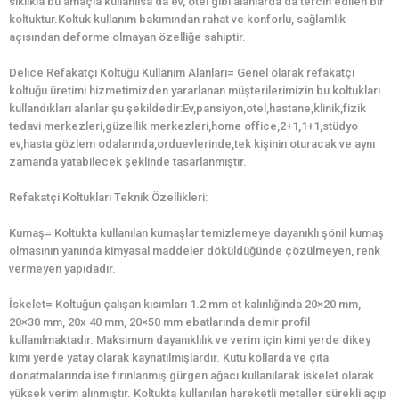
sıklıkla bu amaçla kullanılsa da ev, otel gibi alanlarda da tercih edilen bir
koltuktur.Koltuk kullanım bakımından rahat ve konforlu, sağlamlık
açısından deforme olmayan özelliğe sahiptir.
Delice Refakatçi Koltuğu Kullanım Alanları= Genel olarak refakatçi
koltuğu üretimi hizmetimizden yararlanan müşterilerimizin bu koltukları
kullandıkları alanlar şu şekildedir:Ev,pansiyon,otel,hastane,klinik,fizik
tedavi merkezleri,güzellik merkezleri,home office,2+1,1+1,stüdyo
ev,hasta gözlem odalarında,orduevlerinde,tek kişinin oturacak ve aynı
zamanda yatabilecek şeklinde tasarlanmıştır.
Refakatçi Koltukları Teknik Özellikleri:
Kumaş= Koltukta kullanılan kumaşlar temizlemeye dayanıklı şönil kumaş
olmasının yanında kimyasal maddeler döküldüğünde çözülmeyen, renk
vermeyen yapıdadır.
İskelet= Koltuğun çalışan kısımları 1.2 mm et kalınlığında 20×20 mm,
20×30 mm, 20x 40 mm, 20×50 mm ebatlarında demir profil
kullanılmaktadır. Maksimum dayanıklılık ve verim için kimi yerde dikey
kimi yerde yatay olarak kaynatılmışlardır. Kutu kollarda ve çıta
donatmalarında ise fırınlanmış gürgen ağacı kullanılarak iskelet olarak
yüksek verim alınmıştır. Koltukta kullanılan hareketli metaller sürekli açıp