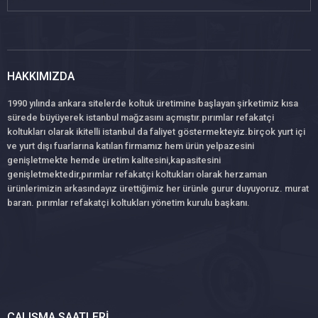
HAKKIMIZDA
1990 yılında ankara sitelerde koltuk üretimine başlayan şirketimiz kısa
sürede büyüyerek istanbul mağzasını açmıştır.pırımlar refakatçi
koltukları olarak ikitelli istanbul da faliyet göstermekteyiz.birçok yurt içi
ve yurt dışı fuarlarına katılan firmamız hem ürün yelpazesini
genişletmekte hemde üretim kalitesini,kapasitesini
genişletmektedir,pırımlar refakatçi koltukları olarak herzaman
ürünlerimizin arkasındayız ürettiğimiz her ürünle gurur duyuyoruz. murat
baran. pırımlar refakatçi koltukları yönetim kurulu başkanı.
ÇALIŞMA SAATLERI