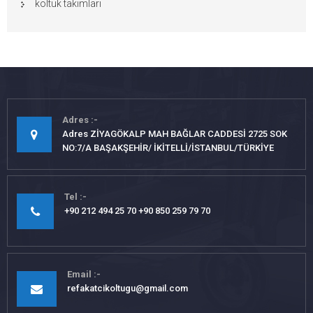
koltuk takımları
Adres
Adres ZİYAGÖKALP MAH BAĞLAR CADDESİ 2725 SOK
NO:7/A BAŞAKŞEHİR/ İKİTELLİ/İSTANBUL/TÜRKİYE
Tel
+90 212 494 25 70 +90 850 259 79 70
Email
refakatcikoltugu@gmail.com