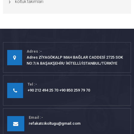
koltuk takımları
Adres
Adres ZİYAGÖKALP MAH BAĞLAR CADDESİ 2725 SOK
NO:7/A BAŞAKŞEHİR/ İKİTELLİ/İSTANBUL/TÜRKİYE
Tel
+90 212 494 25 70 +90 850 259 79 70
Email
refakatcikoltugu@gmail.com