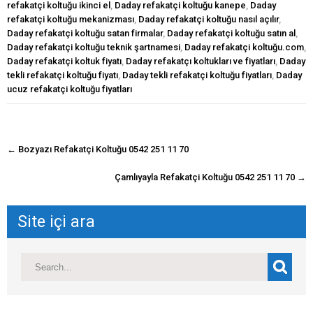
refakatçi koltuğu ikinci el
,
Daday refakatçi koltuğu kanepe
,
Daday
refakatçi koltuğu mekanizması
,
Daday refakatçi koltuğu nasıl açılır
,
Daday refakatçi koltuğu satan firmalar
,
Daday refakatçi koltuğu satın al
,
Daday refakatçi koltuğu teknik şartnamesi
,
Daday refakatçi koltuğu.com
,
Daday refakatçi koltuk fiyatı
,
Daday refakatçı koltukları ve fiyatları
,
Daday
tekli refakatçi koltuğu fiyatı
,
Daday tekli refakatçi koltuğu fiyatları
,
Daday
ucuz refakatçi koltuğu fiyatları
navigasyon
←
Bozyazı Refakatçi Koltuğu 0542 251 11 70
gönderisi
Çamlıyayla Refakatçi Koltuğu 0542 251 11 70
→
Site içi ara