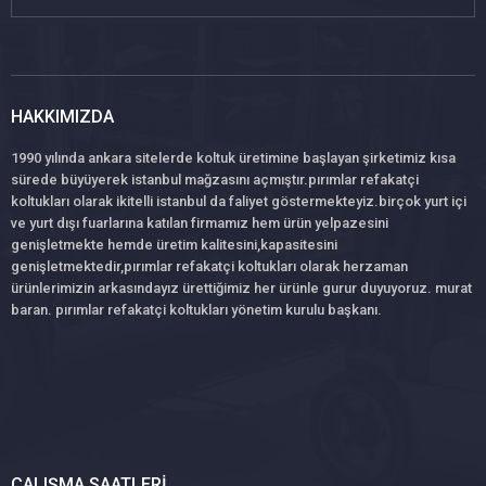
HAKKIMIZDA
1990 yılında ankara sitelerde koltuk üretimine başlayan şirketimiz kısa
sürede büyüyerek istanbul mağzasını açmıştır.pırımlar refakatçi
koltukları olarak ikitelli istanbul da faliyet göstermekteyiz.birçok yurt içi
ve yurt dışı fuarlarına katılan firmamız hem ürün yelpazesini
genişletmekte hemde üretim kalitesini,kapasitesini
genişletmektedir,pırımlar refakatçi koltukları olarak herzaman
ürünlerimizin arkasındayız ürettiğimiz her ürünle gurur duyuyoruz. murat
baran. pırımlar refakatçi koltukları yönetim kurulu başkanı.
ÇALIŞMA SAATLERI