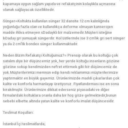
kapamaya uygun sağlam yapıda ve refakatçinin kolaylıkla açmasına
olanak sağlayacak özelliktedir.
Sünger=Koltukta kullanılan sünger 32 dansite 12 cm kalınlığında
yoğunluğu fazla olan ve kullandıkça deforme olmayan kanserojen
madde ihtiva etmeyen sDadayklı bir malzemedir.Müşteri isteğine
bDaday gri yumuşak süngerdir. Kol üstlerinde ise 3 cm’lik gri sert sünger
ya da 2 cm’lik bondex sünger kullanmaktadır.
Neden Bizim Refakatçi Koltuğumuz?= Prensip olarak bu koltuğu çok
satalım diye bir düşüncemiz yok, her yerde koltuğu insanların gözüne
gözüne sokup kendimizden nefret ettirmek gibi bir düşüncemiz de
yok.Müşterilerimizi memnun edip kendi reklamımızı müşterilerimize
yaptırmaktır en büyük gayemiz. Ürünlerimizde maddi çıkarlardan çok
kalite ve konforla harmanlayıp üretiyoruz. Fiyatlandırması ise en sona
bırakılmıştır. Ürünlerimize dikkat ederseniz piyasadaki ve diğer
firmalardaki koltuklara oranla daha bir hoş göze gelmektedir,bunun
sebebi elbette altında yatan kalite ve konforlu imalat düşüncesidir.
Teslimat Koşulları:
İstanbul İçi teslimatlarda;