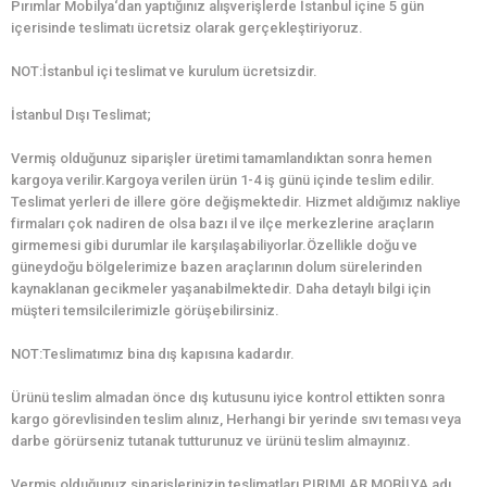
Pırımlar Mobilya‘dan yaptığınız alışverişlerde İstanbul içine 5 gün
içerisinde teslimatı ücretsiz olarak gerçekleştiriyoruz.
NOT:İstanbul içi teslimat ve kurulum ücretsizdir.
İstanbul Dışı Teslimat;
Vermiş olduğunuz siparişler üretimi tamamlandıktan sonra hemen
kargoya verilir.Kargoya verilen ürün 1-4 iş günü içinde teslim edilir.
Teslimat yerleri de illere göre değişmektedir. Hizmet aldığımız nakliye
firmaları çok nadiren de olsa bazı il ve ilçe merkezlerine araçların
girmemesi gibi durumlar ile karşılaşabiliyorlar.Özellikle doğu ve
güneydoğu bölgelerimize bazen araçlarının dolum sürelerinden
kaynaklanan gecikmeler yaşanabilmektedir. Daha detaylı bilgi için
müşteri temsilcilerimizle görüşebilirsiniz.
NOT:Teslimatımız bina dış kapısına kadardır.
Ürünü teslim almadan önce dış kutusunu iyice kontrol ettikten sonra
kargo görevlisinden teslim alınız, Herhangi bir yerinde sıvı teması veya
darbe görürseniz tutanak tutturunuz ve ürünü teslim almayınız.
Vermiş olduğunuz siparişlerinizin teslimatları PIRIMLAR MOBİLYA adı