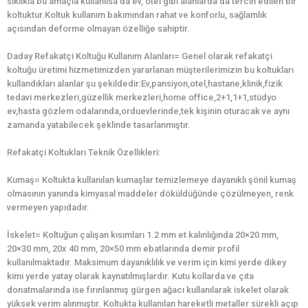
sıklıkla bu amaçla kullanılsa da ev, otel gibi alanlarda da tercih edilen bir
koltuktur.Koltuk kullanım bakımından rahat ve konforlu, sağlamlık
açısından deforme olmayan özelliğe sahiptir.
Daday Refakatçi Koltuğu Kullanım Alanları= Genel olarak refakatçi
koltuğu üretimi hizmetimizden yararlanan müşterilerimizin bu koltukları
kullandıkları alanlar şu şekildedir:Ev,pansiyon,otel,hastane,klinik,fizik
tedavi merkezleri,güzellik merkezleri,home office,2+1,1+1,stüdyo
ev,hasta gözlem odalarında,orduevlerinde,tek kişinin oturacak ve aynı
zamanda yatabilecek şeklinde tasarlanmıştır.
Refakatçi Koltukları Teknik Özellikleri:
Kumaş= Koltukta kullanılan kumaşlar temizlemeye dayanıklı şönil kumaş
olmasının yanında kimyasal maddeler döküldüğünde çözülmeyen, renk
vermeyen yapıdadır.
İskelet= Koltuğun çalışan kısımları 1.2 mm et kalınlığında 20×20 mm,
20×30 mm, 20x 40 mm, 20×50 mm ebatlarında demir profil
kullanılmaktadır. Maksimum dayanıklılık ve verim için kimi yerde dikey
kimi yerde yatay olarak kaynatılmışlardır. Kutu kollarda ve çıta
donatmalarında ise fırınlanmış gürgen ağacı kullanılarak iskelet olarak
yüksek verim alınmıştır. Koltukta kullanılan hareketli metaller sürekli açıp