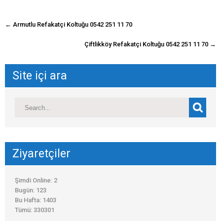
navigasyon
←
Armutlu Refakatçi Koltuğu 0542 251 11 70
gönderisi
Çiftlikköy Refakatçi Koltuğu 0542 251 11 70
→
Site içi ara
Ziyaretçiler
Şimdi Online: 2
Bugün: 123
Bu Hafta: 1403
Tümü: 330301