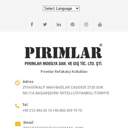
Pırımlar Refakatçi Koltukları
Adres
ZİYAGÖKALP MAH BAĞLAR CADDESİ 2725 SOK
NO:7/A BAŞAKŞEHİR/ İKİTELLİ/İSTANBUL/TÜRKİYE
Tel
+90 212 494 25 70 +90 850 259 79 70
Email