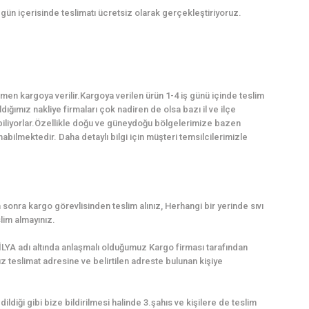
5 gün içerisinde teslimatı ücretsiz olarak gerçekleştiriyoruz.
en kargoya verilir.Kargoya verilen ürün 1-4 iş günü içinde teslim
dığımız nakliye firmaları çok nadiren de olsa bazı il ve ilçe
abiliyorlar.Özellikle doğu ve güneydoğu bölgelerimize bazen
ilmektedir. Daha detaylı bilgi için müşteri temsilcilerimizle
sonra kargo görevlisinden teslim alınız, Herhangi bir yerinde sıvı
lim almayınız.
LYA adı altında anlaşmalı olduğumuz Kargo firması tarafından
uz teslimat adresine ve belirtilen adreste bulunan kişiye
dildiği gibi bize bildirilmesi halinde 3.şahıs ve kişilere de teslim