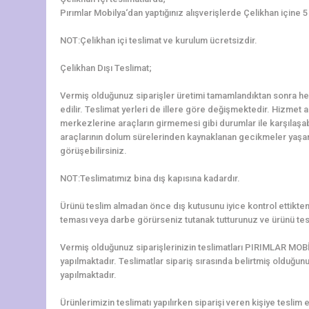
Pırımlar Mobilya‘dan yaptığınız alışverişlerde Çelikhan içine 
NOT:Çelikhan içi teslimat ve kurulum ücretsizdir.
Çelikhan Dışı Teslimat;
Vermiş olduğunuz siparişler üretimi tamamlandıktan sonra hem
edilir. Teslimat yerleri de illere göre değişmektedir. Hizmet al
merkezlerine araçların girmemesi gibi durumlar ile karşılaş
araçlarının dolum sürelerinden kaynaklanan gecikmeler yaşanab
görüşebilirsiniz.
NOT:Teslimatımız bina dış kapısına kadardır.
Ürünü teslim almadan önce dış kutusunu iyice kontrol ettikten 
teması veya darbe görürseniz tutanak tutturunuz ve ürünü tes
Vermiş olduğunuz siparişlerinizin teslimatları PIRIMLAR MOBİ
yapılmaktadır. Teslimatlar sipariş sırasında belirtmiş olduğun
yapılmaktadır.
Ürünlerimizin teslimatı yapılırken siparişi veren kişiye teslim e