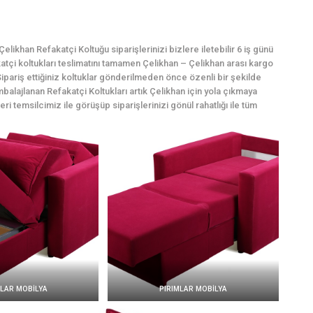
likhan Refakatçi Koltuğu siparişlerinizi bizlere iletebilir 6 iş günü
akatçi koltukları teslimatını tamamen Çelikhan – Çelikhan arası kargo
ipariş ettiğiniz koltuklar gönderilmeden önce özenli bir şekilde
mbalajlanan Refakatçi Koltukları artık Çelikhan için yola çıkmaya
eri temsilcimiz ile görüşüp siparişlerinizi gönül rahatlığı ile tüm
MLAR MOBİLYA
PIRIMLAR MOBİLYA