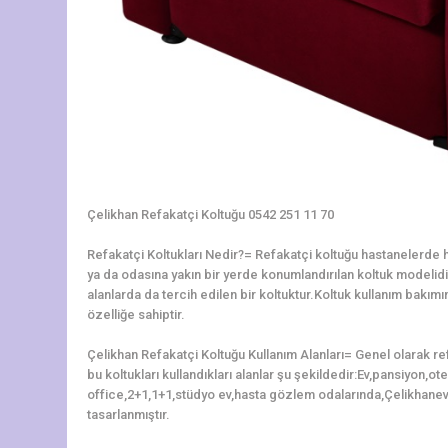
Çelikhan Refakatçi Koltuğu 0542 251 11 70
Refakatçi Koltukları Nedir?= Refakatçi koltuğu hastanelerde ha
ya da odasına yakın bir yerde konumlandırılan koltuk modelidir.
alanlarda da tercih edilen bir koltuktur.Koltuk kullanım bakı
özelliğe sahiptir.
Çelikhan Refakatçi Koltuğu Kullanım Alanları= Genel olarak re
bu koltukları kullandıkları alanlar şu şekildedir:Ev,pansiyon,o
office,2+1,1+1,stüdyo ev,hasta gözlem odalarında,Çelikhanev
tasarlanmıştır.