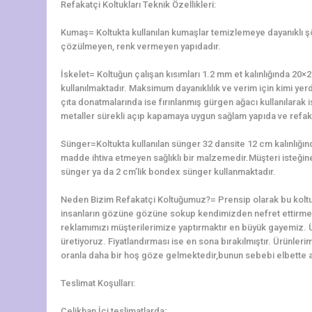
Refakatçi Koltukları Teknik Özellikleri:
Kumaş= Koltukta kullanılan kumaşlar temizlemeye dayanıklı 
çözülmeyen, renk vermeyen yapıdadır.
İskelet= Koltuğun çalışan kısımları 1.2 mm et kalınlığında 2
kullanılmaktadır. Maksimum dayanıklılık ve verim için kimi yerd
çıta donatmalarında ise fırınlanmış gürgen ağacı kullanılarak is
metaller sürekli açıp kapamaya uygun sağlam yapıda ve refaka
Sünger=Koltukta kullanılan sünger 32 dansite 12 cm kalınlığ
madde ihtiva etmeyen sağlıklı bir malzemedir.Müşteri isteğine 
sünger ya da 2 cm’lik bondex sünger kullanmaktadır.
Neden Bizim Refakatçi Koltuğumuz?= Prensip olarak bu koltu
insanların gözüne gözüne sokup kendimizden nefret ettirme
reklamımızı müşterilerimize yaptırmaktır en büyük gayemiz. 
üretiyoruz. Fiyatlandırması ise en sona bırakılmıştır. Ürünler
oranla daha bir hoş göze gelmektedir,bunun sebebi elbette alt
Teslimat Koşulları:
Çelikhan İçi teslimatlarda;