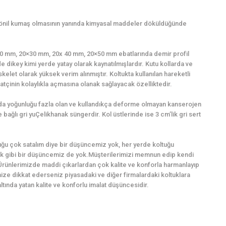
şönil kumaş olmasının yanında kimyasal maddeler döküldüğünde
0×20 mm, 20×30 mm, 20x 40 mm, 20×50 mm ebatlarında demir profil
e dikey kimi yerde yatay olarak kaynatılmışlardır. Kutu kollarda ve
kelet olarak yüksek verim alınmıştır. Koltukta kullanılan hareketli
tçinin kolaylıkla açmasına olanak sağlayacak özelliktedir.
ında yoğunluğu fazla olan ve kullandıkça deforme olmayan kanserojen
bağlı gri yuÇelikhanak süngerdir. Kol üstlerinde ise 3 cm’lik gri sert
ğu çok satalım diye bir düşüncemiz yok, her yerde koltuğu
k gibi bir düşüncemiz de yok.Müşterilerimizi memnun edip kendi
Ürünlerimizde maddi çıkarlardan çok kalite ve konforla harmanlayıp
imize dikkat ederseniz piyasadaki ve diğer firmalardaki koltuklara
ında yatan kalite ve konforlu imalat düşüncesidir.