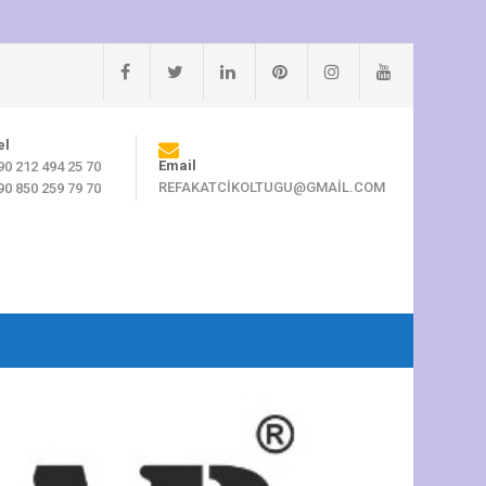
el
Email
90 212 494 25 70
REFAKATCIKOLTUGU@GMAIL.COM
90 850 259 79 70