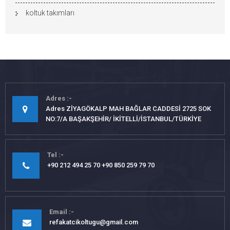
koltuk takımları
Adres
Adres ZİYAGÖKALP MAH BAĞLAR CADDESİ 2725 SOK
NO:7/A BAŞAKŞEHİR/ İKİTELLİ/İSTANBUL/TÜRKİYE
Tel
+90 212 494 25 70 +90 850 259 79 70
Email
refakatcikoltugu@gmail.com