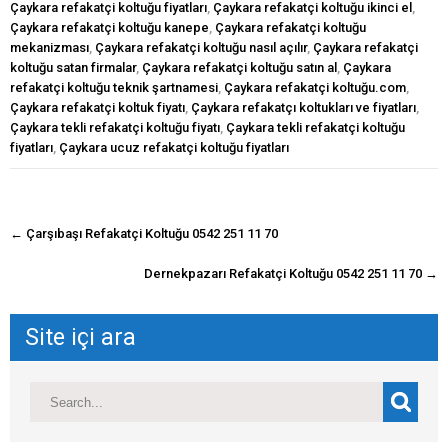
Çaykara refakatçi koltuğu fiyatları
,
Çaykara refakatçi koltuğu ikinci el
,
Çaykara refakatçi koltuğu kanepe
,
Çaykara refakatçi koltuğu
mekanizması
,
Çaykara refakatçi koltuğu nasıl açılır
,
Çaykara refakatçi
koltuğu satan firmalar
,
Çaykara refakatçi koltuğu satın al
,
Çaykara
refakatçi koltuğu teknik şartnamesi
,
Çaykara refakatçi koltuğu.com
,
Çaykara refakatçi koltuk fiyatı
,
Çaykara refakatçı koltukları ve fiyatları
,
Çaykara tekli refakatçi koltuğu fiyatı
,
Çaykara tekli refakatçi koltuğu
fiyatları
,
Çaykara ucuz refakatçi koltuğu fiyatları
navigasyon
←
Çarşıbaşı Refakatçi Koltuğu 0542 251 11 70
gönderisi
Dernekpazarı Refakatçi Koltuğu 0542 251 11 70
→
Site içi ara