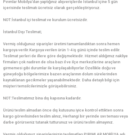
Pırımlar Mobilya‘dan yaptığınız alışverişlerde İstanbul içine 5 gün
içerisinde teslimatı ücretsiz olarak gerçekleştiriyoruz.
NOT:İstanbul içi teslimat ve kurulum ücretsizdir.
İstanbul Dışı Teslimat;
Vermiş olduğunuz siparişler üretimi tamamlandıktan sonra hemen
kargoya verilir.Kargoya verilen ürün 1-4 iş günü içinde teslim edilir.
Teslimat yerleri de illere göre değişmektedir. Hizmet aldığımız nakliye
firmaları çok nadiren de olsa bazı il ve ilçe merkezlerine araçların
girmemesi gibi durumlar ile karşılaşabiliyorlar.Özellikle doğu ve
güneydoğu bölgelerimize bazen araçlarının dolum sürelerinden
kaynaklanan gecikmeler yaşanabilmektedir. Daha detaylı bilgi için
müşteri temsilcilerimizle görüşebilirsiniz.
NOT:Teslimatımız bina dış kapısına kadardır.
Ürünü teslim almadan önce dış kutusunu iyice kontrol ettikten sonra
kargo görevlisinden teslim alınız, Herhangi bir yerinde sıvı teması veya
darbe görürseniz tutanak tutturunuz ve ürünü teslim almayınız.
Vermiş olduğunuz siparişlerinizin teslimatları PIRIMLAR MOBİLYA adı