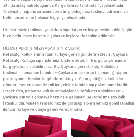
altında anlaşmalı olduğumuz Kargo firması tarafından yapılmaktadır.
Teslimatlar sipariş sırasında belirtmiş olduğunuz teslimat adresine ve
belirtilen adreste bulunan kişiye yapılmaktadır.
Ürünlerimizin teslimatı yapılırken siparişi veren kişiye teslim edildiği gibi
bize bildirilmesi halinde 3.şahıs ve kişilere de teslim edilebilir.
HİZMET VERDİĞİMİZ(YAŞADIĞINIZ ŞEHİR):
Refakatçi koltuklarımızı tüm Türkiye geneli göndermekteyiz. Çaykara
Refakatçi Koltuğu siparişlerinizi bizlere iletebilir 6 iş günü içerisinde
kargoyla teslim alabilirsiniz. Biz Çaykara için refakatçi koltukları
teslimatını tamamen İstanbul– Çaykara arası kargo taşımacılığı yapan
profesyonel firmalar ile göndermekteyiz. Sipariş ettiğiniz koltuklar
gönderilmeden önce özenli bir şekilde temizlenip paketlenmektedir.
Strech film, patpat ve koli ile ambalajlanan Refakatçi Koltukları artık
Çaykara için yola çıkmaya hazır hale gelmiştir. Sektörel imalatın kalbi
İstanbul’dur.Müşteri temsilcimiz ile görüşüp siparişlerinizi gönül rahatlığı
ile tüm Türkiye ve dünya geneli verebilirsiniz.