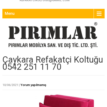
REFAKATCIKOLTUGU@GMAIL.COM
Menu
Çaykara Refakatçi Koltuğu
0542 251 11 70
10/06/2021
|
Yorum yapılmamış