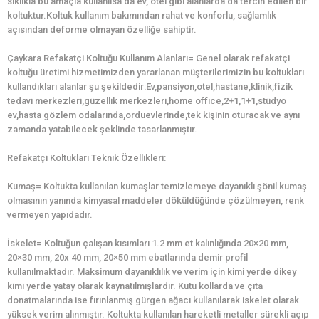
sıklıkla bu amaçla kullanılsa da ev, otel gibi alanlarda da tercih edilen bir
koltuktur.Koltuk kullanım bakımından rahat ve konforlu, sağlamlık
açısından deforme olmayan özelliğe sahiptir.
Çaykara Refakatçi Koltuğu Kullanım Alanları= Genel olarak refakatçi
koltuğu üretimi hizmetimizden yararlanan müşterilerimizin bu koltukları
kullandıkları alanlar şu şekildedir:Ev,pansiyon,otel,hastane,klinik,fizik
tedavi merkezleri,güzellik merkezleri,home office,2+1,1+1,stüdyo
ev,hasta gözlem odalarında,orduevlerinde,tek kişinin oturacak ve aynı
zamanda yatabilecek şeklinde tasarlanmıştır.
Refakatçi Koltukları Teknik Özellikleri:
Kumaş= Koltukta kullanılan kumaşlar temizlemeye dayanıklı şönil kumaş
olmasının yanında kimyasal maddeler döküldüğünde çözülmeyen, renk
vermeyen yapıdadır.
İskelet= Koltuğun çalışan kısımları 1.2 mm et kalınlığında 20×20 mm,
20×30 mm, 20x 40 mm, 20×50 mm ebatlarında demir profil
kullanılmaktadır. Maksimum dayanıklılık ve verim için kimi yerde dikey
kimi yerde yatay olarak kaynatılmışlardır. Kutu kollarda ve çıta
donatmalarında ise fırınlanmış gürgen ağacı kullanılarak iskelet olarak
yüksek verim alınmıştır. Koltukta kullanılan hareketli metaller sürekli açıp