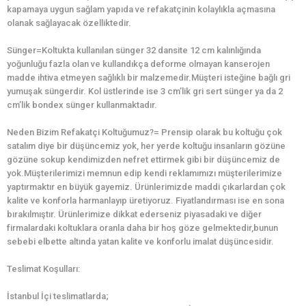
kapamaya uygun sağlam yapıda ve refakatçinin kolaylıkla açmasına
olanak sağlayacak özelliktedir.
Sünger=Koltukta kullanılan sünger 32 dansite 12 cm kalınlığında
yoğunluğu fazla olan ve kullandıkça deforme olmayan kanserojen
madde ihtiva etmeyen sağlıklı bir malzemedir.Müşteri isteğine bağlı gri
yumuşak süngerdir. Kol üstlerinde ise 3 cm’lik gri sert sünger ya da 2
cm’lik bondex sünger kullanmaktadır.
Neden Bizim Refakatçi Koltuğumuz?= Prensip olarak bu koltuğu çok
satalım diye bir düşüncemiz yok, her yerde koltuğu insanların gözüne
gözüne sokup kendimizden nefret ettirmek gibi bir düşüncemiz de
yok.Müşterilerimizi memnun edip kendi reklamımızı müşterilerimize
yaptırmaktır en büyük gayemiz. Ürünlerimizde maddi çıkarlardan çok
kalite ve konforla harmanlayıp üretiyoruz. Fiyatlandırması ise en sona
bırakılmıştır. Ürünlerimize dikkat ederseniz piyasadaki ve diğer
firmalardaki koltuklara oranla daha bir hoş göze gelmektedir,bunun
sebebi elbette altında yatan kalite ve konforlu imalat düşüncesidir.
Teslimat Koşulları:
İstanbul İçi teslimatlarda;