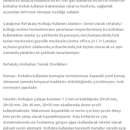
sıklıkla bu amaçla kullanılsa da ev, otel gibi alanlarda da tercih edilen bir
koltuktur.Koltuk kullanım bakımından rahat ve konforlu, sağlamlık
açısından deforme olmayan özelliğe sahiptir.
Çatalpınar Refakatçi Koltuğu Kullanım Alanları= Genel olarak refakatçi
koltuğu üretimi hizmetimizden yararlanan müşterilerimizin bu koltukları
kullandıkları alanlar şu şekildedir:Ev,pansiyon,otel,hastane,klinik,fizik
tedavi merkezleri,güzellik merkezleri,home office,2+1,1+1,stüdyo
ev,hasta gözlem odalarında,orduevlerinde,tek kişinin oturacak ve aynı
zamanda yatabilecek şeklinde tasarlanmıştır.
Refakatçi Koltukları Teknik Özellikleri:
Kumaş= Koltukta kullanılan kumaşlar temizlemeye dayanıklı şönil kumaş
olmasının yanında kimyasal maddeler döküldüğünde çözülmeyen, renk
vermeyen yapıdadır.
İskelet= Koltuğun çalışan kısımları 1.2 mm et kalınlığında 20×20 mm,
20×30 mm, 20x 40 mm, 20×50 mm ebatlarında demir profil
kullanılmaktadır. Maksimum dayanıklılık ve verim için kimi yerde dikey
kimi yerde yatay olarak kaynatılmışlardır. Kutu kollarda ve çıta
donatmalarında ise fırınlanmış gürgen ağacı kullanılarak iskelet olarak
yüksek verim alınmıştır. Koltukta kullanılan hareketli metaller sürekli açıp