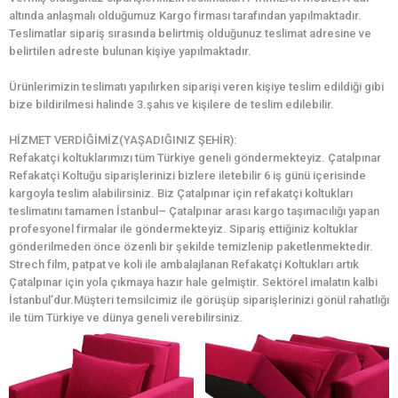
altında anlaşmalı olduğumuz Kargo firması tarafından yapılmaktadır.
Teslimatlar sipariş sırasında belirtmiş olduğunuz teslimat adresine ve
belirtilen adreste bulunan kişiye yapılmaktadır.
Ürünlerimizin teslimatı yapılırken siparişi veren kişiye teslim edildiği gibi
bize bildirilmesi halinde 3.şahıs ve kişilere de teslim edilebilir.
HİZMET VERDİĞİMİZ(YAŞADIĞINIZ ŞEHİR):
Refakatçi koltuklarımızı tüm Türkiye geneli göndermekteyiz. Çatalpınar
Refakatçi Koltuğu siparişlerinizi bizlere iletebilir 6 iş günü içerisinde
kargoyla teslim alabilirsiniz. Biz Çatalpınar için refakatçi koltukları
teslimatını tamamen İstanbul– Çatalpınar arası kargo taşımacılığı yapan
profesyonel firmalar ile göndermekteyiz. Sipariş ettiğiniz koltuklar
gönderilmeden önce özenli bir şekilde temizlenip paketlenmektedir.
Strech film, patpat ve koli ile ambalajlanan Refakatçi Koltukları artık
Çatalpınar için yola çıkmaya hazır hale gelmiştir. Sektörel imalatın kalbi
İstanbul’dur.Müşteri temsilcimiz ile görüşüp siparişlerinizi gönül rahatlığı
ile tüm Türkiye ve dünya geneli verebilirsiniz.