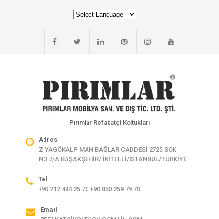
Pırımlar Refakatçi Koltukları
Adres
ZİYAGÖKALP MAH BAĞLAR CADDESİ 2725 SOK
NO:7/A BAŞAKŞEHİR/ İKİTELLİ/İSTANBUL/TÜRKİYE
Tel
+90 212 494 25 70 +90 850 259 79 70
Email