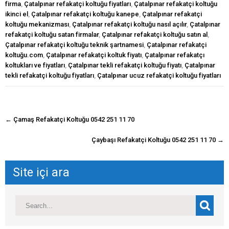
firma
,
Çatalpınar refakatçi koltuğu fiyatları
,
Çatalpınar refakatçi koltuğu
ikinci el
,
Çatalpınar refakatçi koltuğu kanepe
,
Çatalpınar refakatçi
koltuğu mekanizması
,
Çatalpınar refakatçi koltuğu nasıl açılır
,
Çatalpınar
refakatçi koltuğu satan firmalar
,
Çatalpınar refakatçi koltuğu satın al
,
Çatalpınar refakatçi koltuğu teknik şartnamesi
,
Çatalpınar refakatçi
koltuğu.com
,
Çatalpınar refakatçi koltuk fiyatı
,
Çatalpınar refakatçı
koltukları ve fiyatları
,
Çatalpınar tekli refakatçi koltuğu fiyatı
,
Çatalpınar
tekli refakatçi koltuğu fiyatları
,
Çatalpınar ucuz refakatçi koltuğu fiyatları
navigasyon
←
Çamaş Refakatçi Koltuğu 0542 251 11 70
gönderisi
Çaybaşı Refakatçi Koltuğu 0542 251 11 70
→
Site içi ara