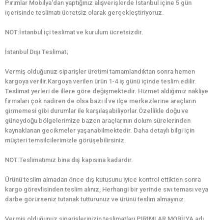
Pırımlar Mobilya‘dan yaptığınız alışverişlerde İstanbul içine 5 gün
içerisinde teslimatı ücretsiz olarak gerçekleştiriyoruz.
NOT:İstanbul içi teslimat ve kurulum ücretsizdir.
İstanbul Dışı Teslimat;
Vermiş olduğunuz siparişler üretimi tamamlandıktan sonra hemen
kargoya verilir.Kargoya verilen ürün 1-4 iş günü içinde teslim edilir.
Teslimat yerleri de illere göre değişmektedir. Hizmet aldığımız nakliye
firmaları çok nadiren de olsa bazı il ve ilçe merkezlerine araçların
girmemesi gibi durumlar ile karşılaşabiliyorlar.Özellikle doğu ve
güneydoğu bölgelerimize bazen araçlarının dolum sürelerinden
kaynaklanan gecikmeler yaşanabilmektedir. Daha detaylı bilgi için
müşteri temsilcilerimizle görüşebilirsiniz.
NOT:Teslimatımız bina dış kapısına kadardır.
Ürünü teslim almadan önce dış kutusunu iyice kontrol ettikten sonra
kargo görevlisinden teslim alınız, Herhangi bir yerinde sıvı teması veya
darbe görürseniz tutanak tutturunuz ve ürünü teslim almayınız.
Vermiş olduğunuz siparişlerinizin teslimatları PIRIMLAR MOBİLYA adı