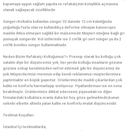
kapamaya uygun sağlam yapıda ve refakatçinin kolaylıkla açmasına
olanak sağlayacak özelliktedir.
Sünger=Koltukta kullanılan sünger 32 dansite 12 cm kalınlığında
yoğunluğu fazla olan ve kullandıkça deforme olmayan kanserojen
madde ihtiva etmeyen sağlıklı bir malzemedir.Müşteri isteğine bağlı gri
yumuşak süngerdir. Kol üstlerinde ise 3 cm’lik gri sert sünger ya da 2
cm’lik bondex sünger kullanmaktadır.
Neden Bizim Refakatçi Koltuğumuz?= Prensip olarak bu koltuğu çok
satalım diye bir düşüncemiz yok, her yerde koltuğu insanların gözüne
gözüne sokup kendimizden nefret ettirmek gibi bir düşüncemiz de
yok.Müşterilerimizi memnun edip kendi reklamımızı müşterilerimize
yaptırmaktır en büyük gayemiz. Ürünlerimizde maddi çıkarlardan çok
kalite ve konforla harmanlayıp üretiyoruz. Fiyatlandırması ise en sona
bırakılmıştır. Ürünlerimize dikkat ederseniz piyasadaki ve diğer
firmalardaki koltuklara oranla daha bir hoş göze gelmektedir,bunun
sebebi elbette altında yatan kalite ve konforlu imalat düşüncesidir.
Teslimat Koşulları:
İstanbul İçi teslimatlarda;