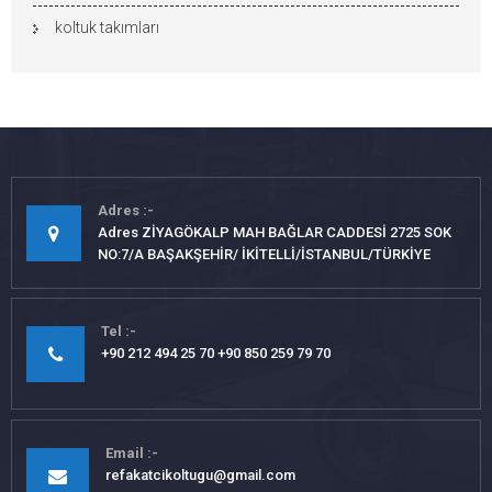
koltuk takımları
Adres
Adres ZİYAGÖKALP MAH BAĞLAR CADDESİ 2725 SOK
NO:7/A BAŞAKŞEHİR/ İKİTELLİ/İSTANBUL/TÜRKİYE
Tel
+90 212 494 25 70 +90 850 259 79 70
Email
refakatcikoltugu@gmail.com