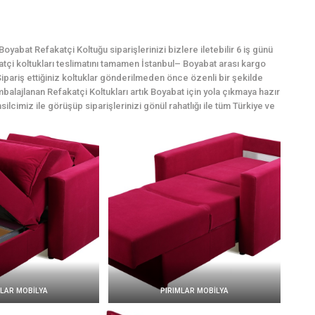
yabat Refakatçi Koltuğu siparişlerinizi bizlere iletebilir 6 iş günü
katçi koltukları teslimatını tamamen İstanbul– Boyabat arası kargo
ipariş ettiğiniz koltuklar gönderilmeden önce özenli bir şekilde
mbalajlanan Refakatçi Koltukları artık Boyabat için yola çıkmaya hazır
silcimiz ile görüşüp siparişlerinizi gönül rahatlığı ile tüm Türkiye ve
MLAR MOBİLYA
PIRIMLAR MOBİLYA