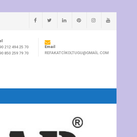
el
Email
90 212 494 25 70
REFAKATCIKOLTUGU@GMAIL.COM
90 850 259 79 70