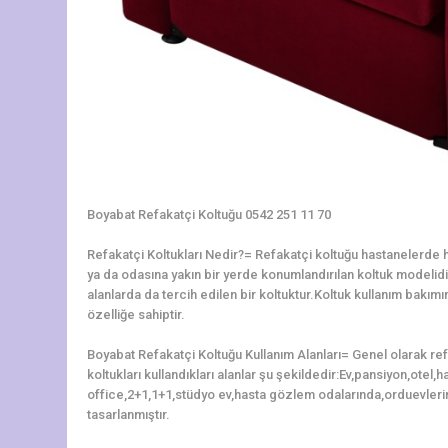
Boyabat Refakatçi Koltuğu 0542 251 11 70
Refakatçi Koltukları Nedir?= Refakatçi koltuğu hastanelerde ha
ya da odasına yakın bir yerde konumlandırılan koltuk modelidir.
alanlarda da tercih edilen bir koltuktur.Koltuk kullanım bakı
özelliğe sahiptir.
Boyabat Refakatçi Koltuğu Kullanım Alanları= Genel olarak re
koltukları kullandıkları alanlar şu şekildedir:Ev,pansiyon,otel
office,2+1,1+1,stüdyo ev,hasta gözlem odalarında,orduevleri
tasarlanmıştır.