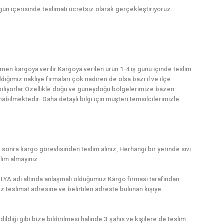
 gün içerisinde teslimatı ücretsiz olarak gerçekleştiriyoruz.
en kargoya verilir.Kargoya verilen ürün 1-4 iş günü içinde teslim
dığımız nakliye firmaları çok nadiren de olsa bazı il ve ilçe
abiliyorlar.Özellikle doğu ve güneydoğu bölgelerimize bazen
ilmektedir. Daha detaylı bilgi için müşteri temsilcilerimizle
sonra kargo görevlisinden teslim alınız, Herhangi bir yerinde sıvı
lim almayınız.
LYA adı altında anlaşmalı olduğumuz Kargo firması tarafından
uz teslimat adresine ve belirtilen adreste bulunan kişiye
dildiği gibi bize bildirilmesi halinde 3.şahıs ve kişilere de teslim