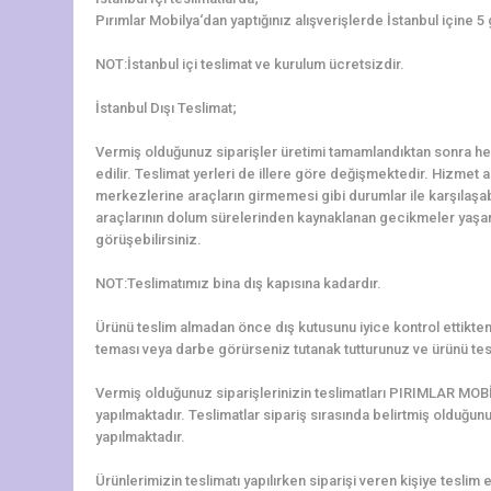
Pırımlar Mobilya‘dan yaptığınız alışverişlerde İstanbul içine 5
NOT:İstanbul içi teslimat ve kurulum ücretsizdir.
İstanbul Dışı Teslimat;
Vermiş olduğunuz siparişler üretimi tamamlandıktan sonra hem
edilir. Teslimat yerleri de illere göre değişmektedir. Hizmet al
merkezlerine araçların girmemesi gibi durumlar ile karşılaş
araçlarının dolum sürelerinden kaynaklanan gecikmeler yaşanab
görüşebilirsiniz.
NOT:Teslimatımız bina dış kapısına kadardır.
Ürünü teslim almadan önce dış kutusunu iyice kontrol ettikten 
teması veya darbe görürseniz tutanak tutturunuz ve ürünü tes
Vermiş olduğunuz siparişlerinizin teslimatları PIRIMLAR MOBİ
yapılmaktadır. Teslimatlar sipariş sırasında belirtmiş olduğun
yapılmaktadır.
Ürünlerimizin teslimatı yapılırken siparişi veren kişiye teslim e