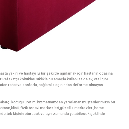
sta yakını ve hastayı iyi bir şekilde ağırlamak için hastanın odasına
Refakatçi koltukları sıklıkla bu amaçla kullanılsa da ev, otel gibi
mından rahat ve konforlu, sağlamlık açısından deforme olmayan
fakatçi koltuğu üretimi hizmetimizden yararlanan müşterilerimizin bu
,hastane,klinik,fizik tedavi merkezleri,güzellik merkezleri,home
nde,tek kişinin oturacak ve aynı zamanda yatabilecek şeklinde