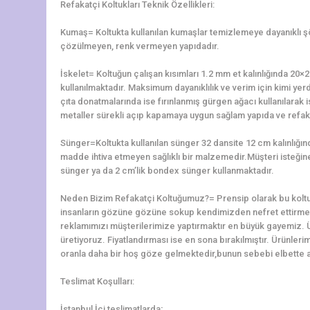
Refakatçi Koltukları Teknik Özellikleri:
Kumaş= Koltukta kullanılan kumaşlar temizlemeye dayanıklı 
çözülmeyen, renk vermeyen yapıdadır.
İskelet= Koltuğun çalışan kısımları 1.2 mm et kalınlığında 2
kullanılmaktadır. Maksimum dayanıklılık ve verim için kimi yerd
çıta donatmalarında ise fırınlanmış gürgen ağacı kullanılarak is
metaller sürekli açıp kapamaya uygun sağlam yapıda ve refaka
Sünger=Koltukta kullanılan sünger 32 dansite 12 cm kalınlığ
madde ihtiva etmeyen sağlıklı bir malzemedir.Müşteri isteğine 
sünger ya da 2 cm’lik bondex sünger kullanmaktadır.
Neden Bizim Refakatçi Koltuğumuz?= Prensip olarak bu koltu
insanların gözüne gözüne sokup kendimizden nefret ettirme
reklamımızı müşterilerimize yaptırmaktır en büyük gayemiz. 
üretiyoruz. Fiyatlandırması ise en sona bırakılmıştır. Ürünler
oranla daha bir hoş göze gelmektedir,bunun sebebi elbette alt
Teslimat Koşulları:
İstanbul İçi teslimatlarda;