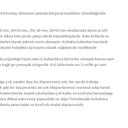
şönil kumaş olmasının yanında kimyasal maddeler döküldüğünde
0×20 mm, 20×30 mm, 20x 40 mm, 20×50 mm ebatlarında demir profil
e dikey kimi yerde yatay olarak kaynatılmışlardır. Kutu kollarda ve
kelet olarak yüksek verim alınmıştır. Koltukta kullanılan hareketli
tçinin kolaylıkla açmasına olanak sağlayacak özelliktedir.
ında yoğunluğu fazla olan ve kullandıkça deforme olmayan kanserojen
bağlı gri yumuşak süngerdir. Kol üstlerinde ise 3 cm’lik gri sert
ğu çok satalım diye bir düşüncemiz yok, her yerde koltuğu
k gibi bir düşüncemiz de yok.Müşterilerimizi memnun edip kendi
Ürünlerimizde maddi çıkarlardan çok kalite ve konforla harmanlayıp
imize dikkat ederseniz piyasadaki ve diğer firmalardaki koltuklara
ında yatan kalite ve konforlu imalat düşüncesidir.