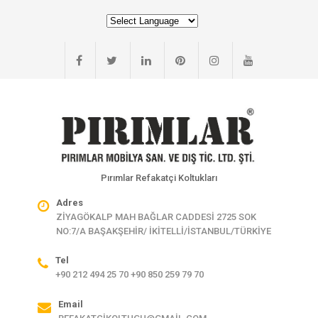
Pırımlar Refakatçi Koltukları
Adres
ZİYAGÖKALP MAH BAĞLAR CADDESİ 2725 SOK
NO:7/A BAŞAKŞEHİR/ İKİTELLİ/İSTANBUL/TÜRKİYE
Tel
+90 212 494 25 70 +90 850 259 79 70
Email