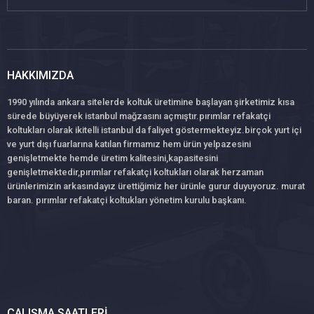
HAKKIMIZDA
1990 yılında ankara sitelerde koltuk üretimine başlayan şirketimiz kısa
sürede büyüyerek istanbul mağzasını açmıştır.pırımlar refakatçi
koltukları olarak ikitelli istanbul da faliyet göstermekteyiz.birçok yurt içi
ve yurt dışı fuarlarına katılan firmamız hem ürün yelpazesini
genişletmekte hemde üretim kalitesini,kapasitesini
genişletmektedir,pırımlar refakatçi koltukları olarak herzaman
ürünlerimizin arkasındayız ürettiğimiz her ürünle gurur duyuyoruz. murat
baran. pırımlar refakatçi koltukları yönetim kurulu başkanı.
ÇALIŞMA SAATLERI