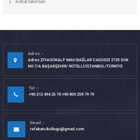
koltuk takımları
Adres
Adres ZİYAGÖKALP MAH BAĞLAR CADDESİ 2725 SOK
NO:7/A BAŞAKŞEHİR/ İKİTELLİ/İSTANBUL/TÜRKİYE
Tel
+90 212 494 25 70 +90 850 259 79 70
Email
refakatcikoltugu@gmail.com