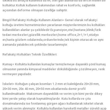
sıklıkla bu amaçla kullanılsa da ev, otel gibi alanlarda da tercih edilen bir
koltuktur.Koltuk kullanım bakımından rahat ve konforlu, sağlamlık
açısından deforme olmayan özelliğe sahiptir.
Bingöl Refakatçi Koltuğu Kullanım Alanları= Genel olarak refakatçi
koltuğu üretimi hizmetimizden yararlanan müşterilerimizin bu koltukları
kullandıkları alanlar şu şekildedir:Ev,pansiyon,otel,hastane,klinik,fizik
tedavi merkezleri,güzellik merkezleri,home office,2+1,1+1,stüdyo
ev,hasta gözlem odalarında,orduevlerinde,tek kişinin oturacak ve aynı
zamanda yatabilecek şeklinde tasarlanmıştır.
Refakatçi Koltukları Teknik Özellikleri:
Kumaş= Koltukta kullanılan kumaşlar temizlemeye dayanıklı şönil kumaş
olmasının yanında kimyasal maddeler döküldüğünde çözülmeyen, renk
vermeyen yapıdadır.
İskelet= Koltuğun çalışan kısımları 1.2 mm et kalınlığında 20×20 mm,
20×30 mm, 20x 40 mm, 20×50 mm ebatlarında demir profil
kullanılmaktadır. Maksimum dayanıklılık ve verim için kimi yerde dikey
kimi yerde yatay olarak kaynatılmışlardır. Kutu kollarda ve çıta
donatmalarında ise fırınlanmış gürgen ağacı kullanılarak iskelet olarak
yüksek verim alınmıştır. Koltukta kullanılan hareketli metaller sürekli açıp