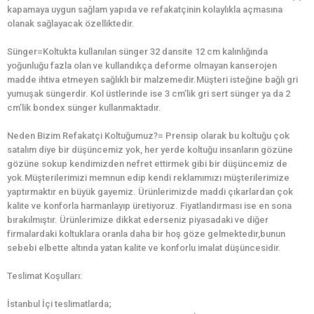
kapamaya uygun sağlam yapıda ve refakatçinin kolaylıkla açmasına
olanak sağlayacak özelliktedir.
Sünger=Koltukta kullanılan sünger 32 dansite 12 cm kalınlığında
yoğunluğu fazla olan ve kullandıkça deforme olmayan kanserojen
madde ihtiva etmeyen sağlıklı bir malzemedir.Müşteri isteğine bağlı gri
yumuşak süngerdir. Kol üstlerinde ise 3 cm’lik gri sert sünger ya da 2
cm’lik bondex sünger kullanmaktadır.
Neden Bizim Refakatçi Koltuğumuz?= Prensip olarak bu koltuğu çok
satalım diye bir düşüncemiz yok, her yerde koltuğu insanların gözüne
gözüne sokup kendimizden nefret ettirmek gibi bir düşüncemiz de
yok.Müşterilerimizi memnun edip kendi reklamımızı müşterilerimize
yaptırmaktır en büyük gayemiz. Ürünlerimizde maddi çıkarlardan çok
kalite ve konforla harmanlayıp üretiyoruz. Fiyatlandırması ise en sona
bırakılmıştır. Ürünlerimize dikkat ederseniz piyasadaki ve diğer
firmalardaki koltuklara oranla daha bir hoş göze gelmektedir,bunun
sebebi elbette altında yatan kalite ve konforlu imalat düşüncesidir.
Teslimat Koşulları:
İstanbul İçi teslimatlarda;