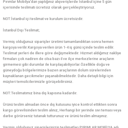
Pırımlar Mobilya‘dan yaptığınız alışverişlerde İstanbul içine 5 gün
içerisinde teslimatı ücretsiz olarak gerçekleştiriyoruz.
NOT:İstanbul içi teslimat ve kurulum ücretsizdir.
İstanbul Dışı Teslimat;
Vermiş olduğunuz siparişler üretimi tamamlandıktan sonra hemen
kargoya verilir.Kargoya verilen ürün 1-4 iş günü içinde teslim edilir.
Teslimat yerleri de illere göre değişmektedir. Hizmet aldığımız nakliye
firmaları çok nadiren de olsa bazı il ve ilçe merkezlerine araçların
girmemesi gibi durumlar ile karşılaşabiliyorlar.Özellikle doğu ve
güneydoğu bölgelerimize bazen araçlarının dolum sürelerinden
kaynaklanan gecikmeler yaşanabilmektedir. Daha detaylı bilgi için
müşteri temsilcilerimizle görüşebilirsiniz.
NOT:Teslimatımız bina dış kapısına kadardır.
Ürünü teslim almadan önce dış kutusunu iyice kontrol ettikten sonra
kargo görevlisinden teslim alınız, Herhangi bir yerinde sıvı teması veya
darbe görürseniz tutanak tutturunuz ve ürünü teslim almayınız.
Vermiş olduğunuz siparişlerinizin teslimatları PIRIMLAR MOBİLYA adı