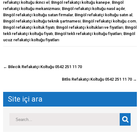
refakatçi koltuğu ikinci el
,
Bingöl refakatçi koltuğu kanepe
,
Bingöl
refakatçi koltuğu mekanizması
,
Bingöl refakatçi koltuğu nasıl açılır
,
Bingöl refakatçi koltuğu satan firmalar
,
Bingöl refakatçi koltuğu satın al
,
Bingöl refakatçi koltuğu teknik şartnamesi
,
Bingöl refakatçi koltuğu.com
,
Bingöl refakatçi koltuk fiyatı
,
Bingöl refakatçı koltukları ve fiyatları
,
Bingöl
tekli refakatçi koltuğu fiyatı
,
Bingöl tekli refakatçi koltuğu fiyatları
,
Bingöl
ucuz refakatçi koltuğu fiyatları
navigasyon
←
Bilecik Refakatçi Koltuğu 0542 251 11 70
gönderisi
Bitlis Refakatçi Koltuğu 0542 251 11 70
→
Site içi ara