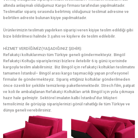
altında anlaşmalı olduğumuz Kargo firması tarafından yapılmaktadır.
Teslimatlar sipariş sırasında belirtmiş olduğunuz teslimat adresine ve
belirtilen adreste bulunan kişiye yapılmaktadır.
Ürünlerimizin teslimatı yapılırken siparişi veren kişiye teslim edildiği gibi
bize bildirilmesi halinde 3.şahıs ve kişilere de teslim edilebilir.
HİZMET VERDİĞİMİZ(YAŞADIĞINIZ ŞEHİR):
Refakatçi koltuklarımızı tüm Türkiye geneli göndermekteyiz. Bingöl
Refakatçi Koltuğu siparişlerinizi bizlere iletebilir 6 iş günü içerisinde
kargoyla teslim alabilirsiniz. Biz Bingöl için refakatçi koltukları teslimatını
tamamen İstanbul– Bingöl arası kargo taşımacılığı yapan profesyonel
firmalar ile göndermekteyiz. Sipariş ettiğiniz koltuklar gönderilmeden
önce özenli bir şekilde temizlenip paketlenmektedir. Strech film, patpat
ve koli ile ambalajlanan Refakatçi Koltukları artık Bingöl için yola çıkmaya
hazır hale gelmiştir. Sektörel imalatın kalbi İstanbul’dur.Müşteri
temsilcimiz ile görüşüp siparişlerinizi gönül rahatlığı ile tüm Türkiye ve
dünya geneli verebilirsiniz.