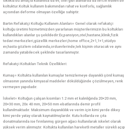
sıklıkla bu amaçla kullanılsa da ev, otel gibi alanlarda da tercih edilen bir
koltuktur.Koltuk kullanım bakımından rahat ve konforlu, sağlamlık
açısından deforme olmayan özelliğe sahiptir.
Bartın Refakatçi Koltuğu Kullanım Alanları= Genel olarak refakatçi
koltuğu üretimi hizmetimizden yararlanan müşterilerimizin bu koltukları
kullandıkları alanlar şu şekildedir:Ev,pansiyon,otel,hastane,klinik,fizik
tedavi merkezleri,güzellik merkezleri,home office,2+1,1+1,stüdyo
ev,hasta gözlem odalarında,orduevlerinde,tek kişinin oturacak ve aynı
zamanda yatabilecek şeklinde tasarlanmıştır.
Refakatçi Koltukları Teknik Özellikleri:
Kumaş= Koltukta kullanılan kumaşlar temizlemeye dayanıklı şönil kumaş
olmasının yanında kimyasal maddeler döküldüğünde çözülmeyen, renk
vermeyen yapıdadır.
İskelet= Koltuğun çalışan kısımları 1.2 mm et kalınlığında 20×20 mm,
20×30 mm, 20x 40 mm, 20×50 mm ebatlarında demir profil
kullanılmaktadır. Maksimum dayanıklılık ve verim için kimi yerde dikey
kimi yerde yatay olarak kaynatılmışlardır. Kutu kollarda ve çıta
donatmalarında ise fırınlanmış gürgen ağacı kullanılarak iskelet olarak
yüksek verim alınmıştır. Koltukta kullanılan hareketli metaller sürekli açıp