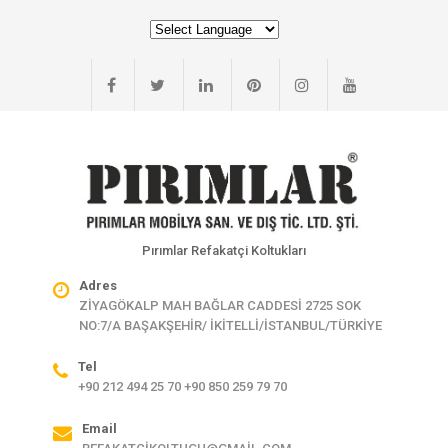
Pırımlar Refakatçi Koltukları
Adres
ZİYAGÖKALP MAH BAĞLAR CADDESİ 2725 SOK
NO:7/A BAŞAKŞEHİR/ İKİTELLİ/İSTANBUL/TÜRKİYE
Tel
+90 212 494 25 70 +90 850 259 79 70
Email