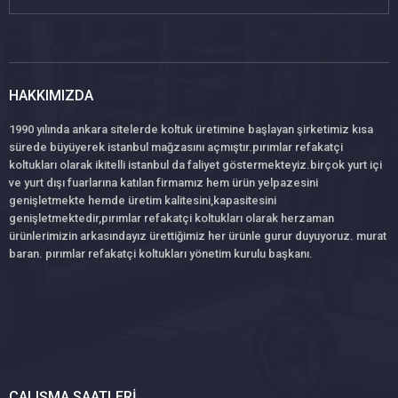
HAKKIMIZDA
1990 yılında ankara sitelerde koltuk üretimine başlayan şirketimiz kısa
sürede büyüyerek istanbul mağzasını açmıştır.pırımlar refakatçi
koltukları olarak ikitelli istanbul da faliyet göstermekteyiz.birçok yurt içi
ve yurt dışı fuarlarına katılan firmamız hem ürün yelpazesini
genişletmekte hemde üretim kalitesini,kapasitesini
genişletmektedir,pırımlar refakatçi koltukları olarak herzaman
ürünlerimizin arkasındayız ürettiğimiz her ürünle gurur duyuyoruz. murat
baran. pırımlar refakatçi koltukları yönetim kurulu başkanı.
ÇALIŞMA SAATLERI