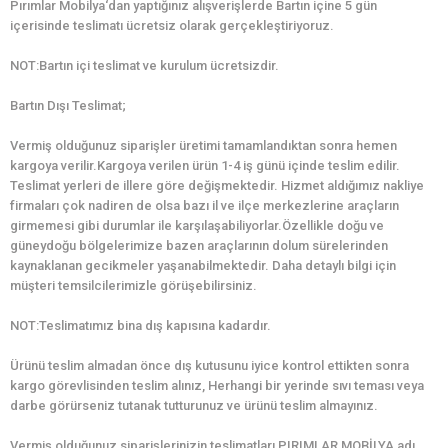
Pırımlar Mobilya‘dan yaptığınız alışverişlerde Bartın içine 5 gün
içerisinde teslimatı ücretsiz olarak gerçekleştiriyoruz.
NOT:Bartın içi teslimat ve kurulum ücretsizdir.
Bartın Dışı Teslimat;
Vermiş olduğunuz siparişler üretimi tamamlandıktan sonra hemen
kargoya verilir.Kargoya verilen ürün 1-4 iş günü içinde teslim edilir.
Teslimat yerleri de illere göre değişmektedir. Hizmet aldığımız nakliye
firmaları çok nadiren de olsa bazı il ve ilçe merkezlerine araçların
girmemesi gibi durumlar ile karşılaşabiliyorlar.Özellikle doğu ve
güneydoğu bölgelerimize bazen araçlarının dolum sürelerinden
kaynaklanan gecikmeler yaşanabilmektedir. Daha detaylı bilgi için
müşteri temsilcilerimizle görüşebilirsiniz.
NOT:Teslimatımız bina dış kapısına kadardır.
Ürünü teslim almadan önce dış kutusunu iyice kontrol ettikten sonra
kargo görevlisinden teslim alınız, Herhangi bir yerinde sıvı teması veya
darbe görürseniz tutanak tutturunuz ve ürünü teslim almayınız.
Vermiş olduğunuz siparişlerinizin teslimatları PIRIMLAR MOBİLYA adı