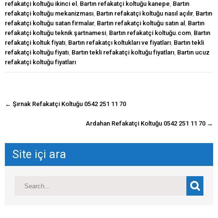
refakatçi koltuğu ikinci el
,
Bartın refakatçi koltuğu kanepe
,
Bartın
refakatçi koltuğu mekanizması
,
Bartın refakatçi koltuğu nasıl açılır
,
Bartın
refakatçi koltuğu satan firmalar
,
Bartın refakatçi koltuğu satın al
,
Bartın
refakatçi koltuğu teknik şartnamesi
,
Bartın refakatçi koltuğu.com
,
Bartın
refakatçi koltuk fiyatı
,
Bartın refakatçı koltukları ve fiyatları
,
Bartın tekli
refakatçi koltuğu fiyatı
,
Bartın tekli refakatçi koltuğu fiyatları
,
Bartın ucuz
refakatçi koltuğu fiyatları
navigasyon
←
Şırnak Refakatçi Koltuğu 0542 251 11 70
gönderisi
Ardahan Refakatçi Koltuğu 0542 251 11 70
→
Site içi ara