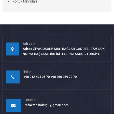
koltuk takımları
Adres
Adres ZİYAGÖKALP MAH BAĞLAR CADDESİ 2725 SOK
NO:7/A BAŞAKŞEHİR/ İKİTELLİ/İSTANBUL/TÜRKİYE
Tel
+90 212 494 25 70 +90 850 259 79 70
Email
refakatcikoltugu@gmail.com