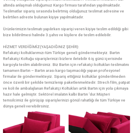
altında anlaşmalı olduğumuz Kargo firması tarafından yapılmaktadır.
Teslimatlar sipariş sırasında belirtmiş olduğunuz teslimat adresine ve
belirtilen adreste bulunan kişiye yapılmaktadır.
Ürünlerimizin teslimatı yapılırken siparişi veren kişiye teslim edildiği gibi
bize bildirilmesi halinde 3.şahıs ve kişilere de teslim edilebilir.
HİZMET VERDİĞİMİZ(YAŞADIĞINIZ ŞEHİR):
Refakatçi koltuklarımızı tüm Türkiye geneli göndermekteyiz. Bartın
Refakatçi Koltuğu siparişlerinizi bizlere iletebilir 6 iş günü içerisinde
kargoyla teslim alabilirsiniz. Biz Bartın için refakatçi koltukları teslimatını
tamamen Bartın – Bartın arası kargo taşımacılığı yapan profesyonel
firmalar ile göndermekteyiz. Sipariş ettiğiniz koltuklar gönderilmeden
önce özenli bir şekilde temizlenip paketlenmektedir. Strech film, patpat
ve koli ile ambalajlanan Refakatçi Koltukları artık Bartın için yola çıkmaya
hazır hale gelmiştir. Sektörel imalatın kalbi Bartın ’dur.Müşteri
temsilcimiz ile görüşüp siparişlerinizi gönül rahatlığı ile tüm Türkiye ve
dünya geneli verebilirsiniz.