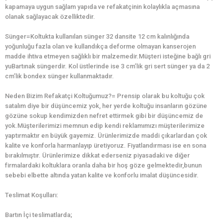
kapamaya uygun sağlam yapıda ve refakatçinin kolaylıkla açmasına
olanak sağlayacak özelliktedir.
Sünger=Koltukta kullanılan sünger 32 dansite 12 cm kalınlığında
yoğunluğu fazla olan ve kullandıkça deforme olmayan kanserojen
madde ihtiva etmeyen sağlıklı bir malzemedir.Müşteri isteğine bağlı gri
yuBartınak süngerdir. Kol üstlerinde ise 3 cm’lik gri sert sünger ya da 2
cm’lik bondex sünger kullanmaktadır.
Neden Bizim Refakatçi Koltuğumuz?= Prensip olarak bu koltuğu çok
satalım diye bir düşüncemiz yok, her yerde koltuğu insanların gözüne
gözüne sokup kendimizden nefret ettirmek gibi bir düşüncemiz de
yok.Müşterilerimizi memnun edip kendi reklamımızı müşterilerimize
yaptırmaktır en büyük gayemiz. Ürünlerimizde maddi çıkarlardan çok
kalite ve konforla harmanlayıp üretiyoruz. Fiyatlandırması ise en sona
bırakılmıştır. Ürünlerimize dikkat ederseniz piyasadaki ve diğer
firmalardaki koltuklara oranla daha bir hoş göze gelmektedir,bunun
sebebi elbette altında yatan kalite ve konforlu imalat düşüncesidir.
Teslimat Koşulları:
Bartın İçi teslimatlarda;