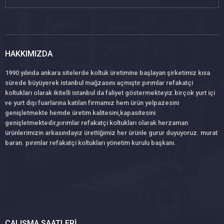
HAKKIMIZDA
1990 yılında ankara sitelerde koltuk üretimine başlayan şirketimiz kısa
sürede büyüyerek istanbul mağzasını açmıştır.pırımlar refakatçi
koltukları olarak ikitelli istanbul da faliyet göstermekteyiz.birçok yurt içi
ve yurt dışı fuarlarına katılan firmamız hem ürün yelpazesini
genişletmekte hemde üretim kalitesini,kapasitesini
genişletmektedir,pırımlar refakatçi koltukları olarak herzaman
ürünlerimizin arkasındayız ürettiğimiz her ürünle gurur duyuyoruz. murat
baran. pırımlar refakatçi koltukları yönetim kurulu başkanı.
ÇALIŞMA SAATLERI