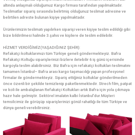
altında anlaşmalı olduğumuz Kargo firması tarafından yapılmaktadır.
Teslimatlar sipariş sırasında belirtmiş olduğunuz teslimat adresine ve
belirtilen adreste bulunan kişiye yapılmaktadır.
Ürünlerimizin teslimatı yapılırken siparişi veren kişiye teslim edildiği gibi
bize bildirilmesi halinde 3.şahıs ve kişilere de teslim edilebilir.
HİZMET VERDİĞİMİZ(YAŞADIĞINIZ ŞEHİR):
Refakatçi koltuklarımızı tüm Türkiye geneli göndermekteyiz. Bafra
Refakatçi Koltuğu siparişlerinizi bizlere iletebilir 6 iş günü içerisinde
kargoyla teslim alabilirsiniz. Biz Bafra için refakatçi koltukları teslimatını
tamamen İstanbul– Bafra arası kargo taşımacılığı yapan profesyonel
firmalar ile göndermekteyiz. Sipariş ettiğiniz koltuklar gönderilmeden
önce özenli bir şekilde temizlenip paketlenmektedir. Strech film, patpat
ve koli ile ambalajlanan Refakatçi Koltukları artık Bafra için yola çıkmaya
hazır hale gelmiştir. Sektörel imalatın kalbi İstanbul’dur.Müşteri
temsilcimiz ile görüşüp siparişlerinizi gönül rahatlığı ile tüm Türkiye ve
dünya geneli verebilirsiniz.