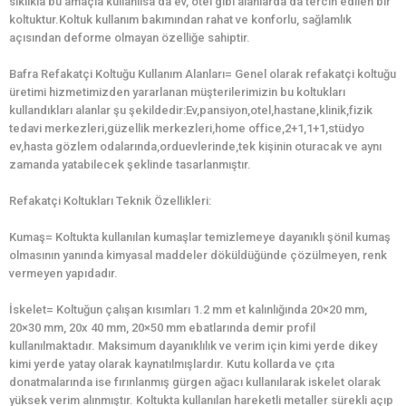
sıklıkla bu amaçla kullanılsa da ev, otel gibi alanlarda da tercih edilen bir
koltuktur.Koltuk kullanım bakımından rahat ve konforlu, sağlamlık
açısından deforme olmayan özelliğe sahiptir.
Bafra Refakatçi Koltuğu Kullanım Alanları= Genel olarak refakatçi koltuğu
üretimi hizmetimizden yararlanan müşterilerimizin bu koltukları
kullandıkları alanlar şu şekildedir:Ev,pansiyon,otel,hastane,klinik,fizik
tedavi merkezleri,güzellik merkezleri,home office,2+1,1+1,stüdyo
ev,hasta gözlem odalarında,orduevlerinde,tek kişinin oturacak ve aynı
zamanda yatabilecek şeklinde tasarlanmıştır.
Refakatçi Koltukları Teknik Özellikleri:
Kumaş= Koltukta kullanılan kumaşlar temizlemeye dayanıklı şönil kumaş
olmasının yanında kimyasal maddeler döküldüğünde çözülmeyen, renk
vermeyen yapıdadır.
İskelet= Koltuğun çalışan kısımları 1.2 mm et kalınlığında 20×20 mm,
20×30 mm, 20x 40 mm, 20×50 mm ebatlarında demir profil
kullanılmaktadır. Maksimum dayanıklılık ve verim için kimi yerde dikey
kimi yerde yatay olarak kaynatılmışlardır. Kutu kollarda ve çıta
donatmalarında ise fırınlanmış gürgen ağacı kullanılarak iskelet olarak
yüksek verim alınmıştır. Koltukta kullanılan hareketli metaller sürekli açıp