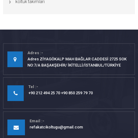
koltuk takımları
Adres
Adres ZİYAGÖKALP MAH BAĞLAR CADDESİ 2725 SOK
NO:7/A BAŞAKŞEHİR/ İKİTELLİ/İSTANBUL/TÜRKİYE
Tel
+90 212 494 25 70 +90 850 259 79 70
Email
refakatcikoltugu@gmail.com