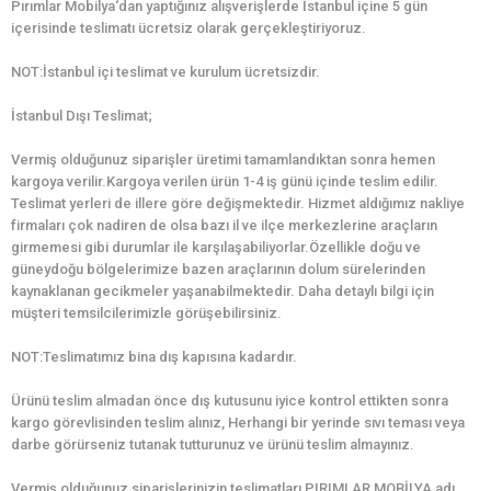
Pırımlar Mobilya‘dan yaptığınız alışverişlerde İstanbul içine 5 gün
içerisinde teslimatı ücretsiz olarak gerçekleştiriyoruz.
NOT:İstanbul içi teslimat ve kurulum ücretsizdir.
İstanbul Dışı Teslimat;
Vermiş olduğunuz siparişler üretimi tamamlandıktan sonra hemen
kargoya verilir.Kargoya verilen ürün 1-4 iş günü içinde teslim edilir.
Teslimat yerleri de illere göre değişmektedir. Hizmet aldığımız nakliye
firmaları çok nadiren de olsa bazı il ve ilçe merkezlerine araçların
girmemesi gibi durumlar ile karşılaşabiliyorlar.Özellikle doğu ve
güneydoğu bölgelerimize bazen araçlarının dolum sürelerinden
kaynaklanan gecikmeler yaşanabilmektedir. Daha detaylı bilgi için
müşteri temsilcilerimizle görüşebilirsiniz.
NOT:Teslimatımız bina dış kapısına kadardır.
Ürünü teslim almadan önce dış kutusunu iyice kontrol ettikten sonra
kargo görevlisinden teslim alınız, Herhangi bir yerinde sıvı teması veya
darbe görürseniz tutanak tutturunuz ve ürünü teslim almayınız.
Vermiş olduğunuz siparişlerinizin teslimatları PIRIMLAR MOBİLYA adı