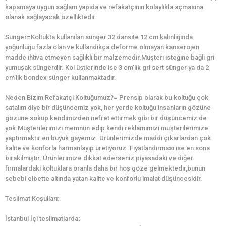
kapamaya uygun sağlam yapıda ve refakatçinin kolaylıkla açmasına
olanak sağlayacak özelliktedir.
Sünger=Koltukta kullanılan sünger 32 dansite 12 cm kalınlığında
yoğunluğu fazla olan ve kullandıkça deforme olmayan kanserojen
madde ihtiva etmeyen sağlıklı bir malzemedir.Müşteri isteğine bağlı gri
yumuşak süngerdir. Kol üstlerinde ise 3 cm’lik gri sert sünger ya da 2
cm’lik bondex sünger kullanmaktadır.
Neden Bizim Refakatçi Koltuğumuz?= Prensip olarak bu koltuğu çok
satalım diye bir düşüncemiz yok, her yerde koltuğu insanların gözüne
gözüne sokup kendimizden nefret ettirmek gibi bir düşüncemiz de
yok.Müşterilerimizi memnun edip kendi reklamımızı müşterilerimize
yaptırmaktır en büyük gayemiz. Ürünlerimizde maddi çıkarlardan çok
kalite ve konforla harmanlayıp üretiyoruz. Fiyatlandırması ise en sona
bırakılmıştır. Ürünlerimize dikkat ederseniz piyasadaki ve diğer
firmalardaki koltuklara oranla daha bir hoş göze gelmektedir,bunun
sebebi elbette altında yatan kalite ve konforlu imalat düşüncesidir.
Teslimat Koşulları:
İstanbul İçi teslimatlarda;