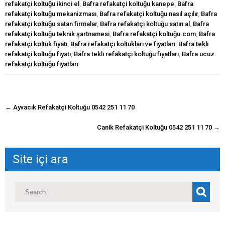
refakatçi koltuğu ikinci el
,
Bafra refakatçi koltuğu kanepe
,
Bafra
refakatçi koltuğu mekanizması
,
Bafra refakatçi koltuğu nasıl açılır
,
Bafra
refakatçi koltuğu satan firmalar
,
Bafra refakatçi koltuğu satın al
,
Bafra
refakatçi koltuğu teknik şartnamesi
,
Bafra refakatçi koltuğu.com
,
Bafra
refakatçi koltuk fiyatı
,
Bafra refakatçı koltukları ve fiyatları
,
Bafra tekli
refakatçi koltuğu fiyatı
,
Bafra tekli refakatçi koltuğu fiyatları
,
Bafra ucuz
refakatçi koltuğu fiyatları
navigasyon
←
Ayvacık Refakatçi Koltuğu 0542 251 11 70
gönderisi
Canik Refakatçi Koltuğu 0542 251 11 70
→
Site içi ara