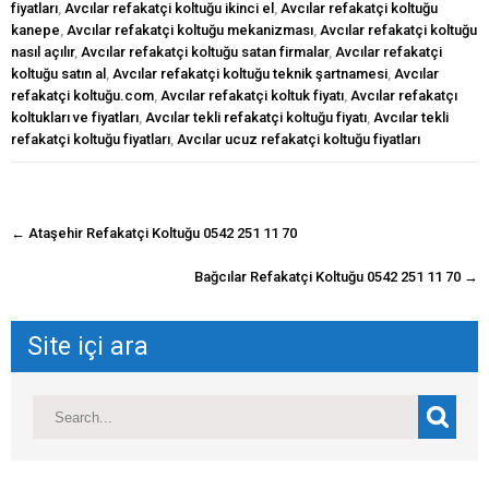
fiyatları
,
Avcılar refakatçi koltuğu ikinci el
,
Avcılar refakatçi koltuğu
kanepe
,
Avcılar refakatçi koltuğu mekanizması
,
Avcılar refakatçi koltuğu
nasıl açılır
,
Avcılar refakatçi koltuğu satan firmalar
,
Avcılar refakatçi
koltuğu satın al
,
Avcılar refakatçi koltuğu teknik şartnamesi
,
Avcılar
refakatçi koltuğu.com
,
Avcılar refakatçi koltuk fiyatı
,
Avcılar refakatçı
koltukları ve fiyatları
,
Avcılar tekli refakatçi koltuğu fiyatı
,
Avcılar tekli
refakatçi koltuğu fiyatları
,
Avcılar ucuz refakatçi koltuğu fiyatları
navigasyon
←
Ataşehir Refakatçi Koltuğu 0542 251 11 70
gönderisi
Bağcılar Refakatçi Koltuğu 0542 251 11 70
→
Site içi ara