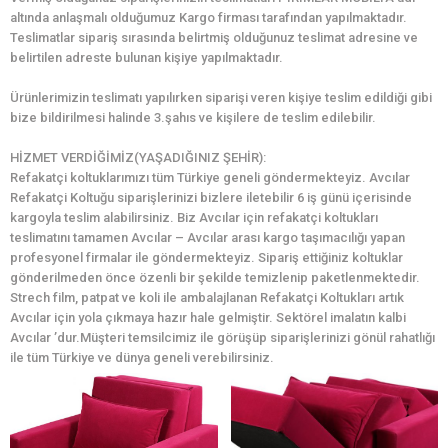
altında anlaşmalı olduğumuz Kargo firması tarafından yapılmaktadır.
Teslimatlar sipariş sırasında belirtmiş olduğunuz teslimat adresine ve
belirtilen adreste bulunan kişiye yapılmaktadır.
Ürünlerimizin teslimatı yapılırken siparişi veren kişiye teslim edildiği gibi
bize bildirilmesi halinde 3.şahıs ve kişilere de teslim edilebilir.
HİZMET VERDİĞİMİZ(YAŞADIĞINIZ ŞEHİR):
Refakatçi koltuklarımızı tüm Türkiye geneli göndermekteyiz. Avcılar
Refakatçi Koltuğu siparişlerinizi bizlere iletebilir 6 iş günü içerisinde
kargoyla teslim alabilirsiniz. Biz Avcılar için refakatçi koltukları
teslimatını tamamen Avcılar – Avcılar arası kargo taşımacılığı yapan
profesyonel firmalar ile göndermekteyiz. Sipariş ettiğiniz koltuklar
gönderilmeden önce özenli bir şekilde temizlenip paketlenmektedir.
Strech film, patpat ve koli ile ambalajlanan Refakatçi Koltukları artık
Avcılar için yola çıkmaya hazır hale gelmiştir. Sektörel imalatın kalbi
Avcılar ’dur.Müşteri temsilcimiz ile görüşüp siparişlerinizi gönül rahatlığı
ile tüm Türkiye ve dünya geneli verebilirsiniz.