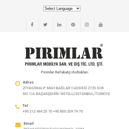
Pırımlar Refakatçi Koltukları
Adres
ZİYAGÖKALP MAH BAĞLAR CADDESİ 2725 SOK
NO:7/A BAŞAKŞEHİR/ İKİTELLİ/İSTANBUL/TÜRKİYE
Tel
+90 212 494 25 70 +90 850 259 79 70
Email