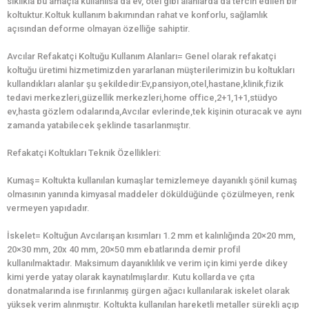
sıklıkla bu amaçla kullanılsa da ev, otel gibi alanlarda da tercih edilen bir
koltuktur.Koltuk kullanım bakımından rahat ve konforlu, sağlamlık
açısından deforme olmayan özelliğe sahiptir.
Avcılar Refakatçi Koltuğu Kullanım Alanları= Genel olarak refakatçi
koltuğu üretimi hizmetimizden yararlanan müşterilerimizin bu koltukları
kullandıkları alanlar şu şekildedir:Ev,pansiyon,otel,hastane,klinik,fizik
tedavi merkezleri,güzellik merkezleri,home office,2+1,1+1,stüdyo
ev,hasta gözlem odalarında,Avcılar evlerinde,tek kişinin oturacak ve aynı
zamanda yatabilecek şeklinde tasarlanmıştır.
Refakatçi Koltukları Teknik Özellikleri:
Kumaş= Koltukta kullanılan kumaşlar temizlemeye dayanıklı şönil kumaş
olmasının yanında kimyasal maddeler döküldüğünde çözülmeyen, renk
vermeyen yapıdadır.
İskelet= Koltuğun Avcılarışan kısımları 1.2 mm et kalınlığında 20×20 mm,
20×30 mm, 20x 40 mm, 20×50 mm ebatlarında demir profil
kullanılmaktadır. Maksimum dayanıklılık ve verim için kimi yerde dikey
kimi yerde yatay olarak kaynatılmışlardır. Kutu kollarda ve çıta
donatmalarında ise fırınlanmış gürgen ağacı kullanılarak iskelet olarak
yüksek verim alınmıştır. Koltukta kullanılan hareketli metaller sürekli açıp