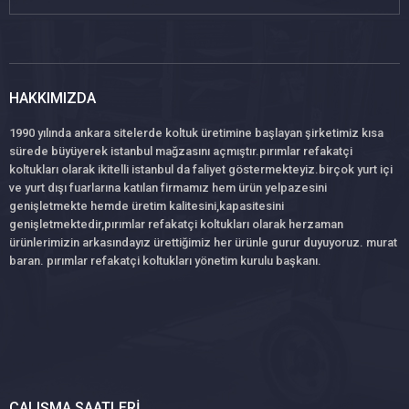
HAKKIMIZDA
1990 yılında ankara sitelerde koltuk üretimine başlayan şirketimiz kısa
sürede büyüyerek istanbul mağzasını açmıştır.pırımlar refakatçi
koltukları olarak ikitelli istanbul da faliyet göstermekteyiz.birçok yurt içi
ve yurt dışı fuarlarına katılan firmamız hem ürün yelpazesini
genişletmekte hemde üretim kalitesini,kapasitesini
genişletmektedir,pırımlar refakatçi koltukları olarak herzaman
ürünlerimizin arkasındayız ürettiğimiz her ürünle gurur duyuyoruz. murat
baran. pırımlar refakatçi koltukları yönetim kurulu başkanı.
ÇALIŞMA SAATLERI