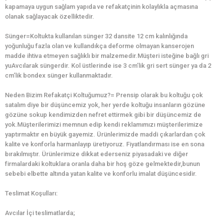
kapamaya uygun sağlam yapıda ve refakatçinin kolaylıkla açmasına
olanak sağlayacak özelliktedir.
Sünger=Koltukta kullanılan sünger 32 dansite 12 cm kalınlığında
yoğunluğu fazla olan ve kullandıkça deforme olmayan kanserojen
madde ihtiva etmeyen sağlıklı bir malzemedir.Müşteri isteğine bağlı gri
yuAvcılarak süngerdir. Kol üstlerinde ise 3 cm’lik gri sert sünger ya da 2
cm’lik bondex sünger kullanmaktadır.
Neden Bizim Refakatçi Koltuğumuz?= Prensip olarak bu koltuğu çok
satalım diye bir düşüncemiz yok, her yerde koltuğu insanların gözüne
gözüne sokup kendimizden nefret ettirmek gibi bir düşüncemiz de
yok.Müşterilerimizi memnun edip kendi reklamımızı müşterilerimize
yaptırmaktır en büyük gayemiz. Ürünlerimizde maddi çıkarlardan çok
kalite ve konforla harmanlayıp üretiyoruz. Fiyatlandırması ise en sona
bırakılmıştır. Ürünlerimize dikkat ederseniz piyasadaki ve diğer
firmalardaki koltuklara oranla daha bir hoş göze gelmektedir,bunun
sebebi elbette altında yatan kalite ve konforlu imalat düşüncesidir.
Teslimat Koşulları:
Avcılar İçi teslimatlarda;