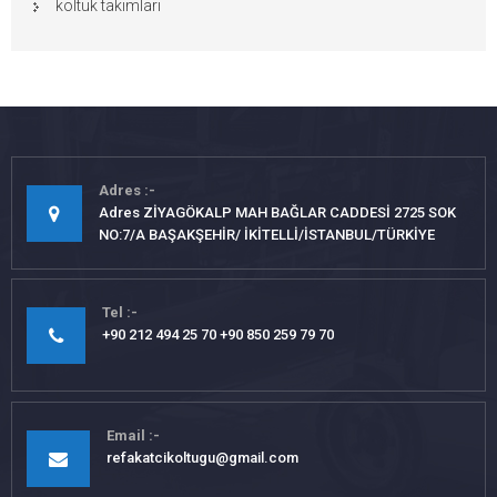
koltuk takımları
Adres
Adres ZİYAGÖKALP MAH BAĞLAR CADDESİ 2725 SOK
NO:7/A BAŞAKŞEHİR/ İKİTELLİ/İSTANBUL/TÜRKİYE
Tel
+90 212 494 25 70 +90 850 259 79 70
Email
refakatcikoltugu@gmail.com