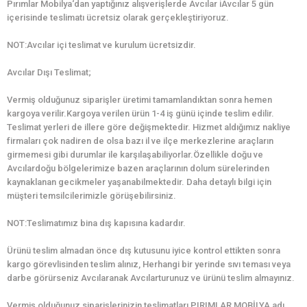
Pırımlar Mobilya‘dan yaptığınız alışverişlerde Avcılar iAvcılar 5 gün
içerisinde teslimatı ücretsiz olarak gerçekleştiriyoruz.
NOT:Avcılar içi teslimat ve kurulum ücretsizdir.
Avcılar Dışı Teslimat;
Vermiş olduğunuz siparişler üretimi tamamlandıktan sonra hemen
kargoya verilir.Kargoya verilen ürün 1-4 iş günü içinde teslim edilir.
Teslimat yerleri de illere göre değişmektedir. Hizmet aldığımız nakliye
firmaları çok nadiren de olsa bazı il ve ilçe merkezlerine araçların
girmemesi gibi durumlar ile karşılaşabiliyorlar.Özellikle doğu ve
Avcılardoğu bölgelerimize bazen araçlarının dolum sürelerinden
kaynaklanan gecikmeler yaşanabilmektedir. Daha detaylı bilgi için
müşteri temsilcilerimizle görüşebilirsiniz.
NOT:Teslimatımız bina dış kapısına kadardır.
Ürünü teslim almadan önce dış kutusunu iyice kontrol ettikten sonra
kargo görevlisinden teslim alınız, Herhangi bir yerinde sıvı teması veya
darbe görürseniz Avcılaranak Avcılarturunuz ve ürünü teslim almayınız.
Vermiş olduğunuz siparişlerinizin teslimatları PIRIMLAR MOBİLYA adı