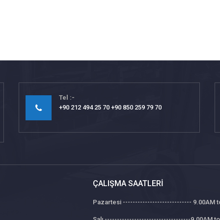
Tel
+90 212 494 25 70 +90 850 259 79 70
ÇALIŞMA SAATLERI
Pazartesi ---------------------------- 9.00AM
Salı -----------------------------------9.00AM 