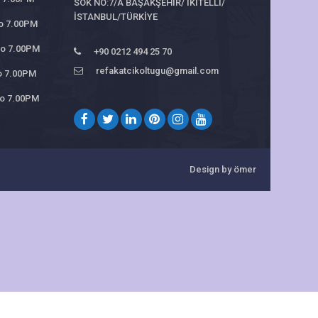
SOK NO:7/A BAŞAKŞEHİR/ İKİTELLİ/
İSTANBUL/TÜRKİYE
to 7.00PM
 to 7.00PM
+90 0212 494 25 70
refakatcikoltugu@gmail.com
to 7.00PM
 to 7.00PM
Design by ömer