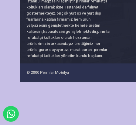
istanbul mağzasını açmıştır.pırımlar refakatçi
koltukları olarak ikitelli istanbul da faliyet
göstermekteyiz.birçok yurt içi ve yurt dışı
fuarlarına katılan firmamız hem ürün
yelpazesini genişletmekte hemde üretim
kalitesini,kapasitesini genişletmektedir,pırımlar
refakatçi koltukları olarak herzaman
ürünlerimizin arkasındayız ürettiğimiz her
ürünle gurur duyuyoruz. murat baran. pırımlar
refakatçi koltukları yönetim kurulu başkanı.
© 2000
Pırımlar Mobilya