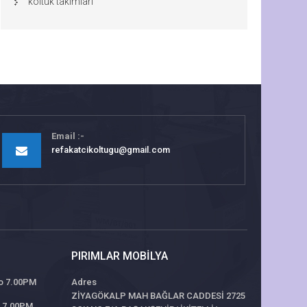
koltuk takımları
Email
refakatcikoltugu@gmail.com
PIRIMLAR MOBILYA
 to 7.00PM
Adres
ZİYAGÖKALP MAH BAĞLAR CADDESİ 2725
to 7.00PM