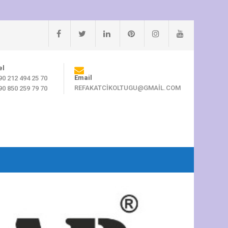
el
Email
90 212 494 25 70
REFAKATCIKOLTUGU@GMAIL.COM
90 850 259 79 70