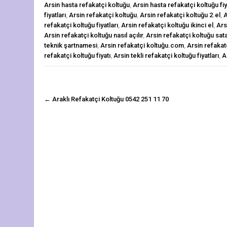
Arsin hasta refakatçi koltuğu
,
Arsin hasta refakatçi koltuğu fiy
fiyatları
,
Arsin refakatçi koltuğu
,
Arsin refakatçi koltuğu 2.el
,
A
refakatçi koltuğu fiyatları
,
Arsin refakatçi koltuğu ikinci el
,
Ars
Arsin refakatçi koltuğu nasıl açılır
,
Arsin refakatçi koltuğu sata
teknik şartnamesi
,
Arsin refakatçi koltuğu.com
,
Arsin refakatç
refakatçi koltuğu fiyatı
,
Arsin tekli refakatçi koltuğu fiyatları
,
A
navigasyon
←
Araklı Refakatçi Koltuğu 0542 251 11 70
gönderisi