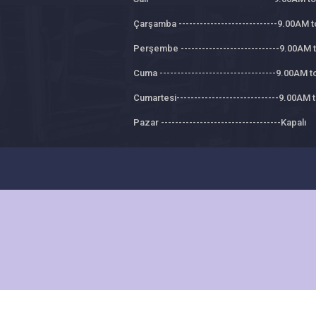
Çarşamba ----------------------------9.00AM 
Perşembe ----------------------------9.00AM
Cuma ---------------------------------9.00AM 
Cumartesi-----------------------------9.00AM
Pazar ----------------------------------Kapalı