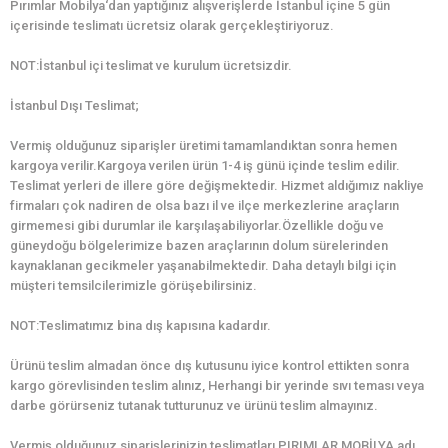
Pırımlar Mobilya‘dan yaptığınız alışverişlerde İstanbul içine 5 gün
içerisinde teslimatı ücretsiz olarak gerçekleştiriyoruz.
NOT:İstanbul içi teslimat ve kurulum ücretsizdir.
İstanbul Dışı Teslimat;
Vermiş olduğunuz siparişler üretimi tamamlandıktan sonra hemen
kargoya verilir.Kargoya verilen ürün 1-4 iş günü içinde teslim edilir.
Teslimat yerleri de illere göre değişmektedir. Hizmet aldığımız nakliye
firmaları çok nadiren de olsa bazı il ve ilçe merkezlerine araçların
girmemesi gibi durumlar ile karşılaşabiliyorlar.Özellikle doğu ve
güneydoğu bölgelerimize bazen araçlarının dolum sürelerinden
kaynaklanan gecikmeler yaşanabilmektedir. Daha detaylı bilgi için
müşteri temsilcilerimizle görüşebilirsiniz.
NOT:Teslimatımız bina dış kapısına kadardır.
Ürünü teslim almadan önce dış kutusunu iyice kontrol ettikten sonra
kargo görevlisinden teslim alınız, Herhangi bir yerinde sıvı teması veya
darbe görürseniz tutanak tutturunuz ve ürünü teslim almayınız.
Vermiş olduğunuz siparişlerinizin teslimatları PIRIMLAR MOBİLYA adı