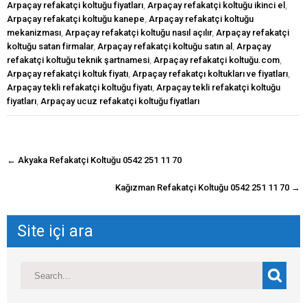
Arpaçay refakatçi koltuğu fiyatları
,
Arpaçay refakatçi koltuğu ikinci el
,
Arpaçay refakatçi koltuğu kanepe
,
Arpaçay refakatçi koltuğu
mekanizması
,
Arpaçay refakatçi koltuğu nasıl açılır
,
Arpaçay refakatçi
koltuğu satan firmalar
,
Arpaçay refakatçi koltuğu satın al
,
Arpaçay
refakatçi koltuğu teknik şartnamesi
,
Arpaçay refakatçi koltuğu.com
,
Arpaçay refakatçi koltuk fiyatı
,
Arpaçay refakatçı koltukları ve fiyatları
,
Arpaçay tekli refakatçi koltuğu fiyatı
,
Arpaçay tekli refakatçi koltuğu
fiyatları
,
Arpaçay ucuz refakatçi koltuğu fiyatları
navigasyon
←
Akyaka Refakatçi Koltuğu 0542 251 11 70
gönderisi
Kağızman Refakatçi Koltuğu 0542 251 11 70
→
Site içi ara