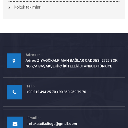
koltuk takımları
Adres
Adres ZİYAGÖKALP MAH BAĞLAR CADDESİ 2725 SOK
NO:7/A BAŞAKŞEHİR/ İKİTELLİ/İSTANBUL/TÜRKİYE
Tel
+90 212 494 25 70 +90 850 259 79 70
Email
refakatcikoltugu@gmail.com