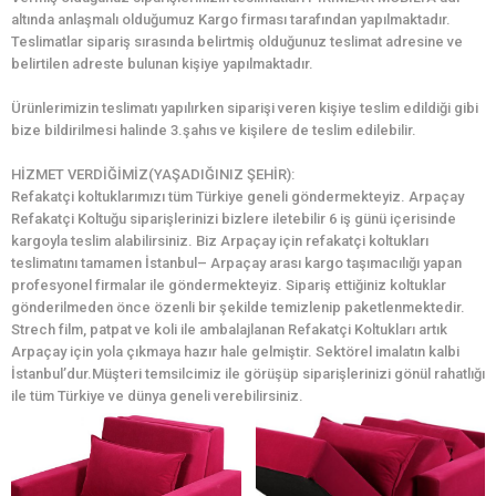
altında anlaşmalı olduğumuz Kargo firması tarafından yapılmaktadır.
Teslimatlar sipariş sırasında belirtmiş olduğunuz teslimat adresine ve
belirtilen adreste bulunan kişiye yapılmaktadır.
Ürünlerimizin teslimatı yapılırken siparişi veren kişiye teslim edildiği gibi
bize bildirilmesi halinde 3.şahıs ve kişilere de teslim edilebilir.
HİZMET VERDİĞİMİZ(YAŞADIĞINIZ ŞEHİR):
Refakatçi koltuklarımızı tüm Türkiye geneli göndermekteyiz. Arpaçay
Refakatçi Koltuğu siparişlerinizi bizlere iletebilir 6 iş günü içerisinde
kargoyla teslim alabilirsiniz. Biz Arpaçay için refakatçi koltukları
teslimatını tamamen İstanbul– Arpaçay arası kargo taşımacılığı yapan
profesyonel firmalar ile göndermekteyiz. Sipariş ettiğiniz koltuklar
gönderilmeden önce özenli bir şekilde temizlenip paketlenmektedir.
Strech film, patpat ve koli ile ambalajlanan Refakatçi Koltukları artık
Arpaçay için yola çıkmaya hazır hale gelmiştir. Sektörel imalatın kalbi
İstanbul’dur.Müşteri temsilcimiz ile görüşüp siparişlerinizi gönül rahatlığı
ile tüm Türkiye ve dünya geneli verebilirsiniz.