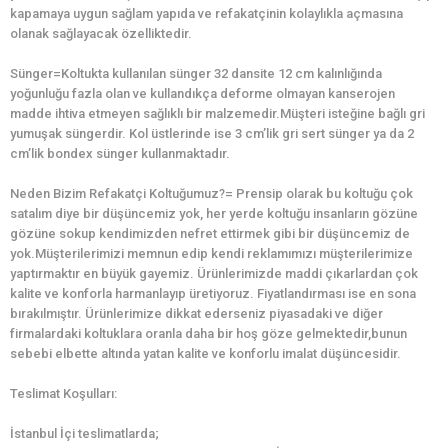
kapamaya uygun sağlam yapıda ve refakatçinin kolaylıkla açmasına
olanak sağlayacak özelliktedir.
Sünger=Koltukta kullanılan sünger 32 dansite 12 cm kalınlığında
yoğunluğu fazla olan ve kullandıkça deforme olmayan kanserojen
madde ihtiva etmeyen sağlıklı bir malzemedir.Müşteri isteğine bağlı gri
yumuşak süngerdir. Kol üstlerinde ise 3 cm’lik gri sert sünger ya da 2
cm’lik bondex sünger kullanmaktadır.
Neden Bizim Refakatçi Koltuğumuz?= Prensip olarak bu koltuğu çok
satalım diye bir düşüncemiz yok, her yerde koltuğu insanların gözüne
gözüne sokup kendimizden nefret ettirmek gibi bir düşüncemiz de
yok.Müşterilerimizi memnun edip kendi reklamımızı müşterilerimize
yaptırmaktır en büyük gayemiz. Ürünlerimizde maddi çıkarlardan çok
kalite ve konforla harmanlayıp üretiyoruz. Fiyatlandırması ise en sona
bırakılmıştır. Ürünlerimize dikkat ederseniz piyasadaki ve diğer
firmalardaki koltuklara oranla daha bir hoş göze gelmektedir,bunun
sebebi elbette altında yatan kalite ve konforlu imalat düşüncesidir.
Teslimat Koşulları:
İstanbul İçi teslimatlarda;