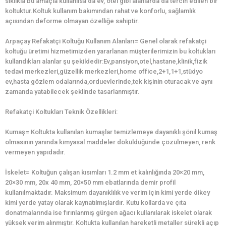
sıklıkla bu amaçla kullanılsa da ev, otel gibi alanlarda da tercih edilen bir
koltuktur.Koltuk kullanım bakımından rahat ve konforlu, sağlamlık
açısından deforme olmayan özelliğe sahiptir.
Arpaçay Refakatçi Koltuğu Kullanım Alanları= Genel olarak refakatçi
koltuğu üretimi hizmetimizden yararlanan müşterilerimizin bu koltukları
kullandıkları alanlar şu şekildedir:Ev,pansiyon,otel,hastane,klinik,fizik
tedavi merkezleri,güzellik merkezleri,home office,2+1,1+1,stüdyo
ev,hasta gözlem odalarında,orduevlerinde,tek kişinin oturacak ve aynı
zamanda yatabilecek şeklinde tasarlanmıştır.
Refakatçi Koltukları Teknik Özellikleri:
Kumaş= Koltukta kullanılan kumaşlar temizlemeye dayanıklı şönil kumaş
olmasının yanında kimyasal maddeler döküldüğünde çözülmeyen, renk
vermeyen yapıdadır.
İskelet= Koltuğun çalışan kısımları 1.2 mm et kalınlığında 20×20 mm,
20×30 mm, 20x 40 mm, 20×50 mm ebatlarında demir profil
kullanılmaktadır. Maksimum dayanıklılık ve verim için kimi yerde dikey
kimi yerde yatay olarak kaynatılmışlardır. Kutu kollarda ve çıta
donatmalarında ise fırınlanmış gürgen ağacı kullanılarak iskelet olarak
yüksek verim alınmıştır. Koltukta kullanılan hareketli metaller sürekli açıp