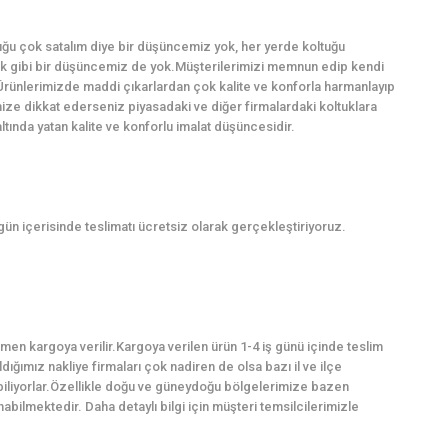
ğu çok satalım diye bir düşüncemiz yok, her yerde koltuğu
k gibi bir düşüncemiz de yok.Müşterilerimizi memnun edip kendi
Ürünlerimizde maddi çıkarlardan çok kalite ve konforla harmanlayıp
imize dikkat ederseniz piyasadaki ve diğer firmalardaki koltuklara
ında yatan kalite ve konforlu imalat düşüncesidir.
 gün içerisinde teslimatı ücretsiz olarak gerçekleştiriyoruz.
en kargoya verilir.Kargoya verilen ürün 1-4 iş günü içinde teslim
dığımız nakliye firmaları çok nadiren de olsa bazı il ve ilçe
abiliyorlar.Özellikle doğu ve güneydoğu bölgelerimize bazen
ilmektedir. Daha detaylı bilgi için müşteri temsilcilerimizle