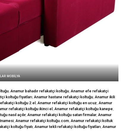
MLAR MOBİLYA
ltuğu
,
Anamur bahadır refakatçi koltuğu
,
Anamur efe refakatçi
i koltuğu fiyatları
,
Anamur hastane refakatçi koltuğu
,
Anamur ikili
fakatçi koltuğu 2.el
,
Anamur refakatçi koltuğu en ucuz
,
Anamur
mur refakatçi koltuğu ikinci el
,
Anamur refakatçi koltuğu kanepe
,
uğu nasıl açılır
,
Anamur refakatçi koltuğu satan firmalar
,
Anamur
rtnamesi
,
Anamur refakatçi koltuğu.com
,
Anamur refakatçi koltuk
katçi koltuğu fiyatı
,
Anamur tekli refakatçi koltuğu fiyatları
,
Anamur