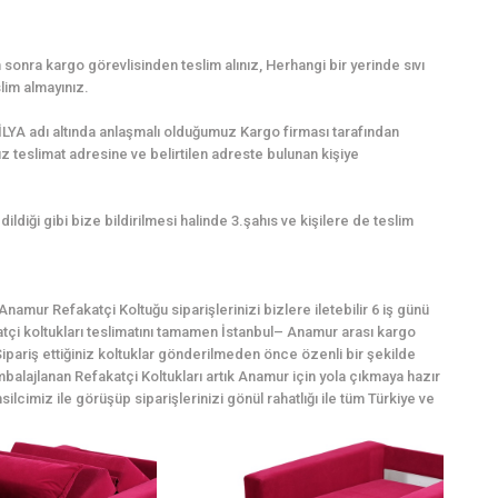
sonra kargo görevlisinden teslim alınız, Herhangi bir yerinde sıvı
lim almayınız.
LYA adı altında anlaşmalı olduğumuz Kargo firması tarafından
uz teslimat adresine ve belirtilen adreste bulunan kişiye
dildiği gibi bize bildirilmesi halinde 3.şahıs ve kişilere de teslim
amur Refakatçi Koltuğu siparişlerinizi bizlere iletebilir 6 iş günü
katçi koltukları teslimatını tamamen İstanbul– Anamur arası kargo
ipariş ettiğiniz koltuklar gönderilmeden önce özenli bir şekilde
mbalajlanan Refakatçi Koltukları artık Anamur için yola çıkmaya hazır
silcimiz ile görüşüp siparişlerinizi gönül rahatlığı ile tüm Türkiye ve