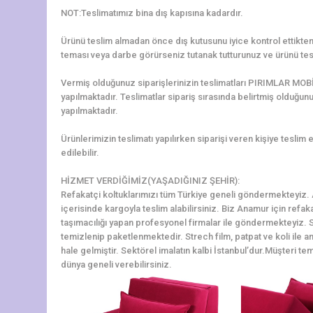
NOT:Teslimatımız bina dış kapısına kadardır.
Ürünü teslim almadan önce dış kutusunu iyice kontrol ettikten 
teması veya darbe görürseniz tutanak tutturunuz ve ürünü tes
Vermiş olduğunuz siparişlerinizin teslimatları PIRIMLAR MOBİ
yapılmaktadır. Teslimatlar sipariş sırasında belirtmiş olduğun
yapılmaktadır.
Ürünlerimizin teslimatı yapılırken siparişi veren kişiye teslim e
edilebilir.
HİZMET VERDİĞİMİZ(YAŞADIĞINIZ ŞEHİR):
Refakatçi koltuklarımızı tüm Türkiye geneli göndermekteyiz. An
içerisinde kargoyla teslim alabilirsiniz. Biz Anamur için refa
taşımacılığı yapan profesyonel firmalar ile göndermekteyiz. S
temizlenip paketlenmektedir. Strech film, patpat ve koli ile a
hale gelmiştir. Sektörel imalatın kalbi İstanbul’dur.Müşteri tem
dünya geneli verebilirsiniz.