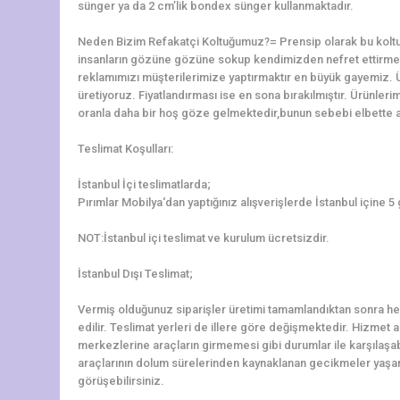
sünger ya da 2 cm’lik bondex sünger kullanmaktadır.
Neden Bizim Refakatçi Koltuğumuz?= Prensip olarak bu koltu
insanların gözüne gözüne sokup kendimizden nefret ettirme
reklamımızı müşterilerimize yaptırmaktır en büyük gayemiz. 
üretiyoruz. Fiyatlandırması ise en sona bırakılmıştır. Ürünler
oranla daha bir hoş göze gelmektedir,bunun sebebi elbette alt
Teslimat Koşulları:
İstanbul İçi teslimatlarda;
Pırımlar Mobilya‘dan yaptığınız alışverişlerde İstanbul içine 5
NOT:İstanbul içi teslimat ve kurulum ücretsizdir.
İstanbul Dışı Teslimat;
Vermiş olduğunuz siparişler üretimi tamamlandıktan sonra hem
edilir. Teslimat yerleri de illere göre değişmektedir. Hizmet al
merkezlerine araçların girmemesi gibi durumlar ile karşılaş
araçlarının dolum sürelerinden kaynaklanan gecikmeler yaşanab
görüşebilirsiniz.