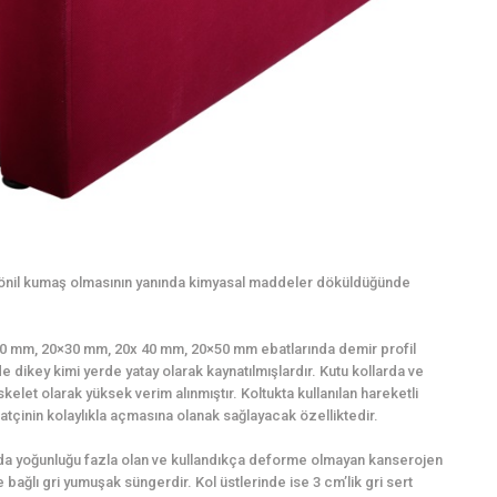
şönil kumaş olmasının yanında kimyasal maddeler döküldüğünde
0×20 mm, 20×30 mm, 20x 40 mm, 20×50 mm ebatlarında demir profil
e dikey kimi yerde yatay olarak kaynatılmışlardır. Kutu kollarda ve
kelet olarak yüksek verim alınmıştır. Koltukta kullanılan hareketli
tçinin kolaylıkla açmasına olanak sağlayacak özelliktedir.
ında yoğunluğu fazla olan ve kullandıkça deforme olmayan kanserojen
bağlı gri yumuşak süngerdir. Kol üstlerinde ise 3 cm’lik gri sert