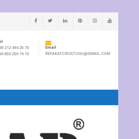
el
Email
90 212 494 25 70
REFAKATCIKOLTUGU@GMAIL.COM
90 850 259 79 70