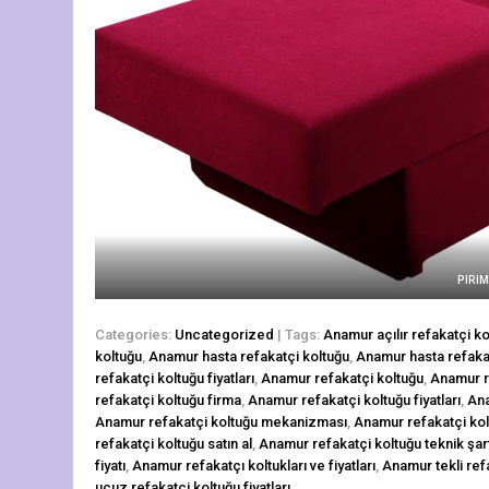
PIRI
Categories:
Uncategorized
| Tags:
Anamur açılır refakatçi ko
koltuğu
,
Anamur hasta refakatçi koltuğu
,
Anamur hasta refakatç
refakatçi koltuğu fiyatları
,
Anamur refakatçi koltuğu
,
Anamur re
refakatçi koltuğu firma
,
Anamur refakatçi koltuğu fiyatları
,
Ana
Anamur refakatçi koltuğu mekanizması
,
Anamur refakatçi kolt
refakatçi koltuğu satın al
,
Anamur refakatçi koltuğu teknik şa
fiyatı
,
Anamur refakatçı koltukları ve fiyatları
,
Anamur tekli refa
ucuz refakatçi koltuğu fiyatları