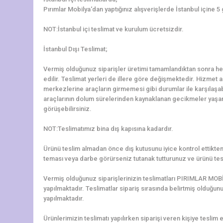
Pırımlar Mobilya‘dan yaptığınız alışverişlerde İstanbul içine 5
NOT:İstanbul içi teslimat ve kurulum ücretsizdir.
İstanbul Dışı Teslimat;
Vermiş olduğunuz siparişler üretimi tamamlandıktan sonra hem
edilir. Teslimat yerleri de illere göre değişmektedir. Hizmet al
merkezlerine araçların girmemesi gibi durumlar ile karşılaş
araçlarının dolum sürelerinden kaynaklanan gecikmeler yaşanab
görüşebilirsiniz.
NOT:Teslimatımız bina dış kapısına kadardır.
Ürünü teslim almadan önce dış kutusunu iyice kontrol ettikten 
teması veya darbe görürseniz tutanak tutturunuz ve ürünü tes
Vermiş olduğunuz siparişlerinizin teslimatları PIRIMLAR MOBİ
yapılmaktadır. Teslimatlar sipariş sırasında belirtmiş olduğun
yapılmaktadır.
Ürünlerimizin teslimatı yapılırken siparişi veren kişiye teslim e