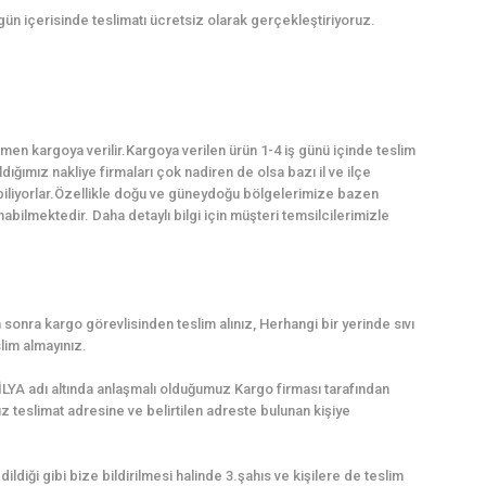
 gün içerisinde teslimatı ücretsiz olarak gerçekleştiriyoruz.
en kargoya verilir.Kargoya verilen ürün 1-4 iş günü içinde teslim
dığımız nakliye firmaları çok nadiren de olsa bazı il ve ilçe
abiliyorlar.Özellikle doğu ve güneydoğu bölgelerimize bazen
ilmektedir. Daha detaylı bilgi için müşteri temsilcilerimizle
sonra kargo görevlisinden teslim alınız, Herhangi bir yerinde sıvı
lim almayınız.
LYA adı altında anlaşmalı olduğumuz Kargo firması tarafından
uz teslimat adresine ve belirtilen adreste bulunan kişiye
dildiği gibi bize bildirilmesi halinde 3.şahıs ve kişilere de teslim