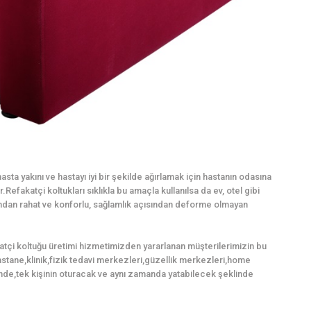
sta yakını ve hastayı iyi bir şekilde ağırlamak için hastanın odasına
Refakatçi koltukları sıklıkla bu amaçla kullanılsa da ev, otel gibi
mından rahat ve konforlu, sağlamlık açısından deforme olmayan
katçi koltuğu üretimi hizmetimizden yararlanan müşterilerimizin bu
,hastane,klinik,fizik tedavi merkezleri,güzellik merkezleri,home
nde,tek kişinin oturacak ve aynı zamanda yatabilecek şeklinde