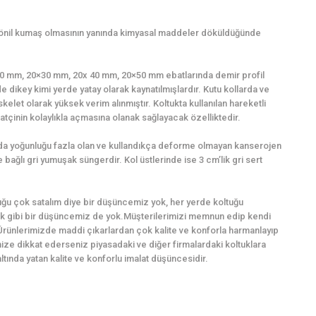
şönil kumaş olmasının yanında kimyasal maddeler döküldüğünde
0×20 mm, 20×30 mm, 20x 40 mm, 20×50 mm ebatlarında demir profil
e dikey kimi yerde yatay olarak kaynatılmışlardır. Kutu kollarda ve
kelet olarak yüksek verim alınmıştır. Koltukta kullanılan hareketli
tçinin kolaylıkla açmasına olanak sağlayacak özelliktedir.
ında yoğunluğu fazla olan ve kullandıkça deforme olmayan kanserojen
bağlı gri yumuşak süngerdir. Kol üstlerinde ise 3 cm’lik gri sert
ğu çok satalım diye bir düşüncemiz yok, her yerde koltuğu
k gibi bir düşüncemiz de yok.Müşterilerimizi memnun edip kendi
Ürünlerimizde maddi çıkarlardan çok kalite ve konforla harmanlayıp
imize dikkat ederseniz piyasadaki ve diğer firmalardaki koltuklara
ında yatan kalite ve konforlu imalat düşüncesidir.