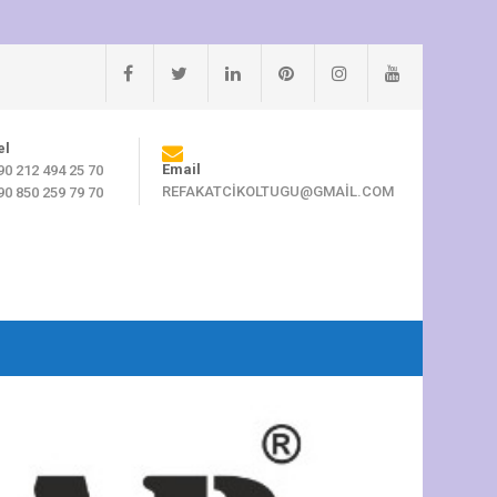
el
Email
90 212 494 25 70
REFAKATCIKOLTUGU@GMAIL.COM
90 850 259 79 70