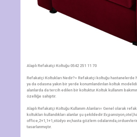
Alaplı Refakatçi Koltuğu 0542 251 11 70
Refakatçi Koltukları Nedir?= Refakatçi koltuğu hastanelerde ha
ya da odasına yakın bir yerde konumlandırılan koltuk modelidir.
alanlarda da tercih edilen bir koltuktur.Koltuk kullanım bakı
özelliğe sahiptir.
Alaplı Refakatçi Koltuğu Kullanım Alanları= Genel olarak refa
koltukları kullandıkları alanlar şu şekildedir:Ev,pansiyon,otel
office,2+1,1+1,stüdyo ev,hasta gözlem odalarında,orduevleri
tasarlanmıştır.