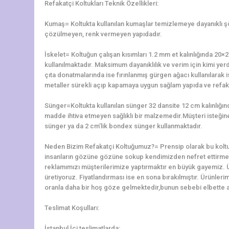
Refakatçi Koltukları Teknik Özellikleri:
Kumaş= Koltukta kullanılan kumaşlar temizlemeye dayanıklı 
çözülmeyen, renk vermeyen yapıdadır.
İskelet= Koltuğun çalışan kısımları 1.2 mm et kalınlığında 2
kullanılmaktadır. Maksimum dayanıklılık ve verim için kimi yerd
çıta donatmalarında ise fırınlanmış gürgen ağacı kullanılarak is
metaller sürekli açıp kapamaya uygun sağlam yapıda ve refaka
Sünger=Koltukta kullanılan sünger 32 dansite 12 cm kalınlığ
madde ihtiva etmeyen sağlıklı bir malzemedir.Müşteri isteğine 
sünger ya da 2 cm’lik bondex sünger kullanmaktadır.
Neden Bizim Refakatçi Koltuğumuz?= Prensip olarak bu koltu
insanların gözüne gözüne sokup kendimizden nefret ettirme
reklamımızı müşterilerimize yaptırmaktır en büyük gayemiz. 
üretiyoruz. Fiyatlandırması ise en sona bırakılmıştır. Ürünler
oranla daha bir hoş göze gelmektedir,bunun sebebi elbette alt
Teslimat Koşulları:
İstanbul İçi teslimatlarda;