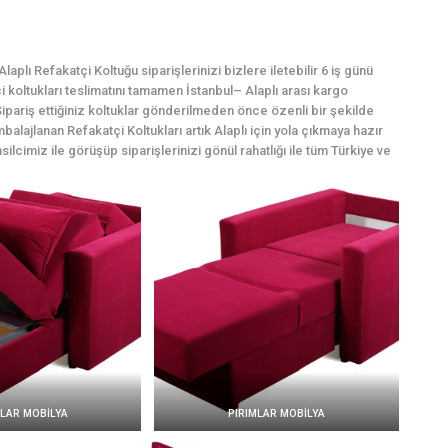
plı Refakatçi Koltuğu siparişlerinizi bizlere iletebilir 6 iş günü
tçi koltukları teslimatını tamamen İstanbul– Alaplı arası kargo
ipariş ettiğiniz koltuklar gönderilmeden önce özenli bir şekilde
balajlanan Refakatçi Koltukları artık Alaplı için yola çıkmaya hazır
silcimiz ile görüşüp siparişlerinizi gönül rahatlığı ile tüm Türkiye ve
MLAR MOBİLYA
PIRIMLAR MOBİLYA