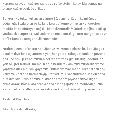
kapamaya uygun sağlam yapıda ve refakatçinin kolaylıkla açmasına
olanak sağlayacak özelliktedir.
Sünger=Koltukta kullanılan sünger 32 dansite 12 cm kalınlığında
yoğunluğu fazla olan ve kullandıkça deforme olmayan kanserojen
madde ihtiva etmeyen sağlıklı bir malzemedir.Müşteri isteğine bağlı gri
yuAksuak süngerdir. Kol üstlerinde ise 3 cm’lik gri sert sünger ya da 2
cm’lik bondex sünger kullanmaktadır.
Neden Bizim Refakatçi Koltuğumuz?= Prensip olarak bu koltuğu çok
satalım diye bir düşüncemiz yok, her yerde koltuğu insanların gözüne
gözüne sokup kendimizden nefret ettirmek gibi bir düşüncemiz de
yok.Müşterilerimizi memnun edip kendi reklamımızı müşterilerimize
yaptırmaktır en büyük gayemiz. Ürünlerimizde maddi çıkarlardan çok
kalite ve konforla harmanlayıp üretiyoruz. Fiyatlandırması ise en sona
bırakılmıştır. Ürünlerimize dikkat ederseniz piyasadaki ve diğer
firmalardaki koltuklara oranla daha bir hoş göze gelmektedir,bunun
sebebi elbette altında yatan kalite ve konforlu imalat düşüncesidir.
Teslimat Koşulları:
Aksu İçi teslimatlarda;