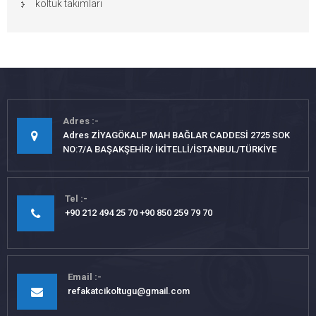
koltuk takımları
Adres
Adres ZİYAGÖKALP MAH BAĞLAR CADDESİ 2725 SOK
NO:7/A BAŞAKŞEHİR/ İKİTELLİ/İSTANBUL/TÜRKİYE
Tel
+90 212 494 25 70 +90 850 259 79 70
Email
refakatcikoltugu@gmail.com