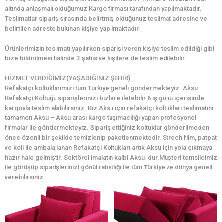
altında anlaşmalı olduğumuz Kargo firması tarafından yapılmaktadır.
Teslimatlar sipariş sırasında belirtmiş olduğunuz teslimat adresine ve
belirtilen adreste bulunan kişiye yapılmaktadır.
Ürünlerimizin teslimatı yapılırken siparişi veren kişiye teslim edildiği gibi
bize bildirilmesi halinde 3.şahıs ve kişilere de teslim edilebilir.
HİZMET VERDİĞİMİZ(YAŞADIĞINIZ ŞEHİR):
Refakatçi koltuklarımızı tüm Türkiye geneli göndermekteyiz. Aksu
Refakatçi Koltuğu siparişlerinizi bizlere iletebilir 6 iş günü içerisinde
kargoyla teslim alabilirsiniz. Biz Aksu için refakatçi koltukları teslimatını
tamamen Aksu – Aksu arası kargo taşımacılığı yapan profesyonel
firmalar ile göndermekteyiz. Sipariş ettiğiniz koltuklar gönderilmeden
önce özenli bir şekilde temizlenip paketlenmektedir. Strech film, patpat
ve koli ile ambalajlanan Refakatçi Koltukları artık Aksu için yola çıkmaya
hazır hale gelmiştir. Sektörel imalatın kalbi Aksu ’dur.Müşteri temsilcimiz
ile görüşüp siparişlerinizi gönül rahatlığı ile tüm Türkiye ve dünya geneli
verebilirsiniz.