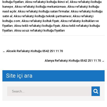
koltuğu fiyatları
,
Aksu refakatçi koltuğu ikinci el
,
Aksu refakatçi koltuğu
kanepe
,
Aksu refakatçi koltuğu mekanizması
,
Aksu refakatçi koltuğu
nasıl açılır
,
Aksu refakatçi koltuğu satan firmalar
,
Aksu refakatçi koltuğu
satın al
,
Aksu refakatçi koltuğu teknik şartnamesi
,
Aksu refakatçi
koltuğu.com
,
Aksu refakatçi koltuk fiyatı
,
Aksu refakatçı koltukları ve
fiyatları
,
Aksu tekli refakatçi koltuğu fiyatı
,
Aksu tekli refakatçi koltuğu
fiyatları
,
Aksu ucuz refakatçi koltuğu fiyatları
navigasyon
←
Akseki Refakatçi Koltuğu 0542 251 11 70
gönderisi
Alanya Refakatçi Koltuğu 0542 251 11 70
→
Site içi ara