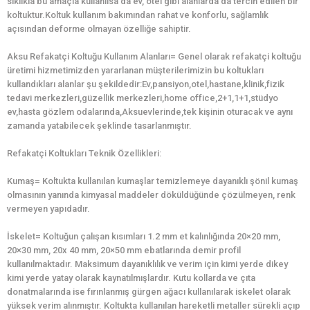
sıklıkla bu amaçla kullanılsa da ev, otel gibi alanlarda da tercih edilen bir
koltuktur.Koltuk kullanım bakımından rahat ve konforlu, sağlamlık
açısından deforme olmayan özelliğe sahiptir.
Aksu Refakatçi Koltuğu Kullanım Alanları= Genel olarak refakatçi koltuğu
üretimi hizmetimizden yararlanan müşterilerimizin bu koltukları
kullandıkları alanlar şu şekildedir:Ev,pansiyon,otel,hastane,klinik,fizik
tedavi merkezleri,güzellik merkezleri,home office,2+1,1+1,stüdyo
ev,hasta gözlem odalarında,Aksuevlerinde,tek kişinin oturacak ve aynı
zamanda yatabilecek şeklinde tasarlanmıştır.
Refakatçi Koltukları Teknik Özellikleri:
Kumaş= Koltukta kullanılan kumaşlar temizlemeye dayanıklı şönil kumaş
olmasının yanında kimyasal maddeler döküldüğünde çözülmeyen, renk
vermeyen yapıdadır.
İskelet= Koltuğun çalışan kısımları 1.2 mm et kalınlığında 20×20 mm,
20×30 mm, 20x 40 mm, 20×50 mm ebatlarında demir profil
kullanılmaktadır. Maksimum dayanıklılık ve verim için kimi yerde dikey
kimi yerde yatay olarak kaynatılmışlardır. Kutu kollarda ve çıta
donatmalarında ise fırınlanmış gürgen ağacı kullanılarak iskelet olarak
yüksek verim alınmıştır. Koltukta kullanılan hareketli metaller sürekli açıp