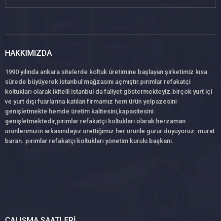
HAKKIMIZDA
1990 yılında ankara sitelerde koltuk üretimine başlayan şirketimiz kısa
sürede büyüyerek istanbul mağzasını açmıştır.pırımlar refakatçi
koltukları olarak ikitelli istanbul da faliyet göstermekteyiz.birçok yurt içi
ve yurt dışı fuarlarına katılan firmamız hem ürün yelpazesini
genişletmekte hemde üretim kalitesini,kapasitesini
genişletmektedir,pırımlar refakatçi koltukları olarak herzaman
ürünlerimizin arkasındayız ürettiğimiz her ürünle gurur duyuyoruz. murat
baran. pırımlar refakatçi koltukları yönetim kurulu başkanı.
ÇALIŞMA SAATLERI