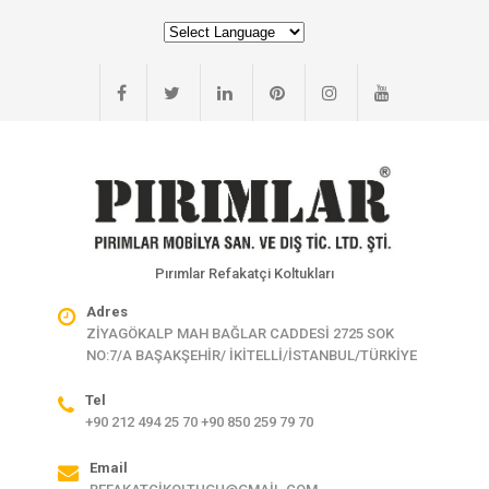
Pırımlar Refakatçi Koltukları
Adres
ZİYAGÖKALP MAH BAĞLAR CADDESİ 2725 SOK
NO:7/A BAŞAKŞEHİR/ İKİTELLİ/İSTANBUL/TÜRKİYE
Tel
+90 212 494 25 70 +90 850 259 79 70
Email