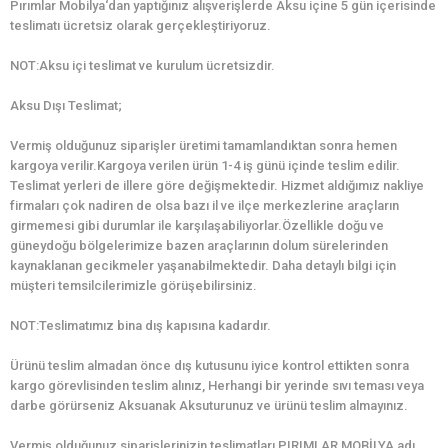
Pırımlar Mobilya‘dan yaptığınız alışverişlerde Aksu içine 5 gün içerisinde
teslimatı ücretsiz olarak gerçekleştiriyoruz.
NOT:Aksu içi teslimat ve kurulum ücretsizdir.
Aksu Dışı Teslimat;
Vermiş olduğunuz siparişler üretimi tamamlandıktan sonra hemen
kargoya verilir.Kargoya verilen ürün 1-4 iş günü içinde teslim edilir.
Teslimat yerleri de illere göre değişmektedir. Hizmet aldığımız nakliye
firmaları çok nadiren de olsa bazı il ve ilçe merkezlerine araçların
girmemesi gibi durumlar ile karşılaşabiliyorlar.Özellikle doğu ve
güneydoğu bölgelerimize bazen araçlarının dolum sürelerinden
kaynaklanan gecikmeler yaşanabilmektedir. Daha detaylı bilgi için
müşteri temsilcilerimizle görüşebilirsiniz.
NOT:Teslimatımız bina dış kapısına kadardır.
Ürünü teslim almadan önce dış kutusunu iyice kontrol ettikten sonra
kargo görevlisinden teslim alınız, Herhangi bir yerinde sıvı teması veya
darbe görürseniz Aksuanak Aksuturunuz ve ürünü teslim almayınız.
Vermiş olduğunuz siparişlerinizin teslimatları PIRIMLAR MOBİLYA adı