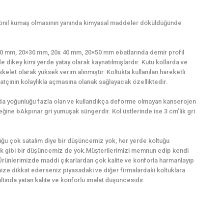
şönil kumaş olmasının yanında kimyasal maddeler döküldüğünde
0×20 mm, 20×30 mm, 20x 40 mm, 20×50 mm ebatlarında demir profil
e dikey kimi yerde yatay olarak kaynatılmışlardır. Kutu kollarda ve
kelet olarak yüksek verim alınmıştır. Koltukta kullanılan hareketli
tçinin kolaylıkla açmasına olanak sağlayacak özelliktedir.
ında yoğunluğu fazla olan ve kullandıkça deforme olmayan kanserojen
ğine bAkpınar gri yumuşak süngerdir. Kol üstlerinde ise 3 cm’lik gri
ğu çok satalım diye bir düşüncemiz yok, her yerde koltuğu
k gibi bir düşüncemiz de yok.Müşterilerimizi memnun edip kendi
Ürünlerimizde maddi çıkarlardan çok kalite ve konforla harmanlayıp
imize dikkat ederseniz piyasadaki ve diğer firmalardaki koltuklara
ında yatan kalite ve konforlu imalat düşüncesidir.