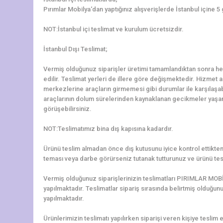
Pırımlar Mobilya‘dan yaptığınız alışverişlerde İstanbul içine 5
NOT:İstanbul içi teslimat ve kurulum ücretsizdir.
İstanbul Dışı Teslimat;
Vermiş olduğunuz siparişler üretimi tamamlandıktan sonra hem
edilir. Teslimat yerleri de illere göre değişmektedir. Hizmet al
merkezlerine araçların girmemesi gibi durumlar ile karşılaş
araçlarının dolum sürelerinden kaynaklanan gecikmeler yaşanab
görüşebilirsiniz.
NOT:Teslimatımız bina dış kapısına kadardır.
Ürünü teslim almadan önce dış kutusunu iyice kontrol ettikten 
teması veya darbe görürseniz tutanak tutturunuz ve ürünü tes
Vermiş olduğunuz siparişlerinizin teslimatları PIRIMLAR MOBİ
yapılmaktadır. Teslimatlar sipariş sırasında belirtmiş olduğun
yapılmaktadır.
Ürünlerimizin teslimatı yapılırken siparişi veren kişiye teslim e