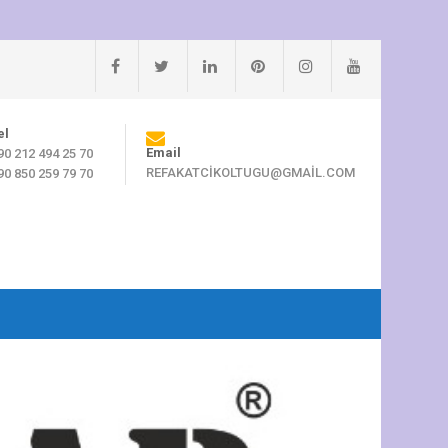
el
Email
90 212 494 25 70
REFAKATCIKOLTUGU@GMAIL.COM
90 850 259 79 70