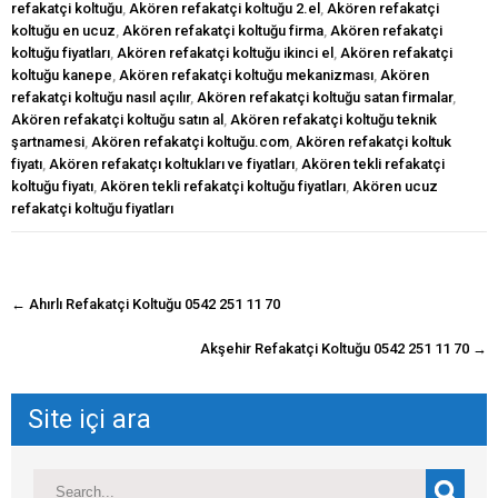
refakatçi koltuğu
,
Akören refakatçi koltuğu 2.el
,
Akören refakatçi
koltuğu en ucuz
,
Akören refakatçi koltuğu firma
,
Akören refakatçi
koltuğu fiyatları
,
Akören refakatçi koltuğu ikinci el
,
Akören refakatçi
koltuğu kanepe
,
Akören refakatçi koltuğu mekanizması
,
Akören
refakatçi koltuğu nasıl açılır
,
Akören refakatçi koltuğu satan firmalar
,
Akören refakatçi koltuğu satın al
,
Akören refakatçi koltuğu teknik
şartnamesi
,
Akören refakatçi koltuğu.com
,
Akören refakatçi koltuk
fiyatı
,
Akören refakatçı koltukları ve fiyatları
,
Akören tekli refakatçi
koltuğu fiyatı
,
Akören tekli refakatçi koltuğu fiyatları
,
Akören ucuz
refakatçi koltuğu fiyatları
navigasyon
←
Ahırlı Refakatçi Koltuğu 0542 251 11 70
gönderisi
Akşehir Refakatçi Koltuğu 0542 251 11 70
→
Site içi ara