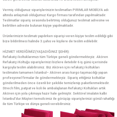
Vermiş olduğunuz siparişlerinizin teslimatları PIRIMLAR MOBİLYA adı
altında anlaşmalı olduğumuz Kargo firması tarafından yapılmaktadır.
Teslimatlar sipariş sırasında belirtmiş olduğunuz teslimat adresine ve
belirtilen adreste bulunan kişiye yapılmaktadır.
Ürünlerimizin teslimatı yapılırken siparişi veren kişiye teslim edildiği gibi
bize bildirilmesi halinde 3.şahıs ve kişilere de teslim edilebilir.
HİZMET VERDİĞİMİZ(YAŞADIĞINIZ ŞEHİR):
Refakatçi koltuklarımızı tüm Türkiye geneli göndermekteyiz. Akören
Refakatçi Koltuğu siparişlerinizi bizlere iletebilir 6 iş günü içerisinde
kargoyla teslim alabilirsiniz. Biz Akören için refakatçi koltukları
teslimatını tamamen İstanbul– Akören arası kargo taşımacılığı yapan
profesyonel firmalar ile göndermekteyiz. Sipariş ettiğiniz koltuklar
gönderilmeden önce özenli bir şekilde temizlenip paketlenmektedir.
Strech film, patpat ve koli ile ambalajlanan Refakatçi Koltukları artık
Akören için yola çıkmaya hazır hale gelmiştir. Sektörel imalatın kalbi
İstanbul’dur.Müşteri temsilcimiz ile görüşüp siparişlerinizi gönül rahatlığı
ile tüm Türkiye ve dünya geneli verebilirsiniz.