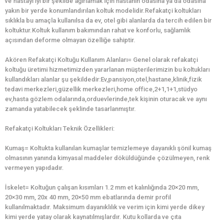
ve hastayı iyi bir şekilde ağırlamak için hastanın odasına ya da odasına
yakın bir yerde konumlandırılan koltuk modelidir.Refakatçi koltukları
sıklıkla bu amaçla kullanılsa da ev, otel gibi alanlarda da tercih edilen bir
koltuktur.Koltuk kullanım bakımından rahat ve konforlu, sağlamlık
açısından deforme olmayan özelliğe sahiptir.
Akören Refakatçi Koltuğu Kullanım Alanları= Genel olarak refakatçi
koltuğu üretimi hizmetimizden yararlanan müşterilerimizin bu koltukları
kullandıkları alanlar şu şekildedir:Ev,pansiyon,otel,hastane,klinik,fizik
tedavi merkezleri,güzellik merkezleri,home office,2+1,1+1,stüdyo
ev,hasta gözlem odalarında,orduevlerinde,tek kişinin oturacak ve aynı
zamanda yatabilecek şeklinde tasarlanmıştır.
Refakatçi Koltukları Teknik Özellikleri:
Kumaş= Koltukta kullanılan kumaşlar temizlemeye dayanıklı şönil kumaş
olmasının yanında kimyasal maddeler döküldüğünde çözülmeyen, renk
vermeyen yapıdadır.
İskelet= Koltuğun çalışan kısımları 1.2 mm et kalınlığında 20×20 mm,
20×30 mm, 20x 40 mm, 20×50 mm ebatlarında demir profil
kullanılmaktadır. Maksimum dayanıklılık ve verim için kimi yerde dikey
kimi yerde yatay olarak kaynatılmışlardır. Kutu kollarda ve çıta