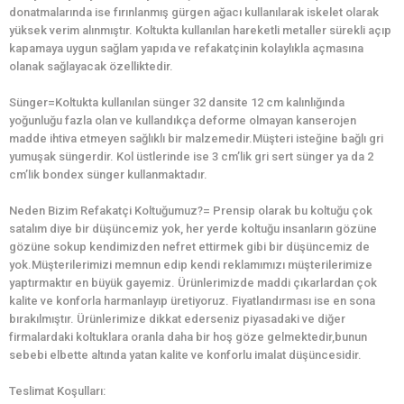
donatmalarında ise fırınlanmış gürgen ağacı kullanılarak iskelet olarak
yüksek verim alınmıştır. Koltukta kullanılan hareketli metaller sürekli açıp
kapamaya uygun sağlam yapıda ve refakatçinin kolaylıkla açmasına
olanak sağlayacak özelliktedir.
Sünger=Koltukta kullanılan sünger 32 dansite 12 cm kalınlığında
yoğunluğu fazla olan ve kullandıkça deforme olmayan kanserojen
madde ihtiva etmeyen sağlıklı bir malzemedir.Müşteri isteğine bağlı gri
yumuşak süngerdir. Kol üstlerinde ise 3 cm’lik gri sert sünger ya da 2
cm’lik bondex sünger kullanmaktadır.
Neden Bizim Refakatçi Koltuğumuz?= Prensip olarak bu koltuğu çok
satalım diye bir düşüncemiz yok, her yerde koltuğu insanların gözüne
gözüne sokup kendimizden nefret ettirmek gibi bir düşüncemiz de
yok.Müşterilerimizi memnun edip kendi reklamımızı müşterilerimize
yaptırmaktır en büyük gayemiz. Ürünlerimizde maddi çıkarlardan çok
kalite ve konforla harmanlayıp üretiyoruz. Fiyatlandırması ise en sona
bırakılmıştır. Ürünlerimize dikkat ederseniz piyasadaki ve diğer
firmalardaki koltuklara oranla daha bir hoş göze gelmektedir,bunun
sebebi elbette altında yatan kalite ve konforlu imalat düşüncesidir.
Teslimat Koşulları: