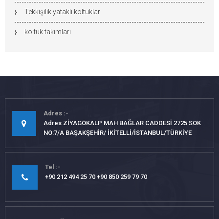
Tekkişilik yataklı koltuklar
koltuk takımları
Adres
Adres ZİYAGÖKALP MAH BAĞLAR CADDESİ 2725 SOK
NO:7/A BAŞAKŞEHİR/ İKİTELLİ/İSTANBUL/TÜRKİYE
Tel
+90 212 494 25 70 +90 850 259 79 70