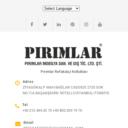
Pırımlar Refakatçi Koltukları
Adres
ZİYAGÖKALP MAH BAĞLAR CADDESİ 2725 SOK
NO:7/A BAŞAKŞEHİR/ İKİTELLİ/İSTANBUL/TÜRKİYE
Tel
+90 212 494 25 70 +90 850 259 79 70
Email