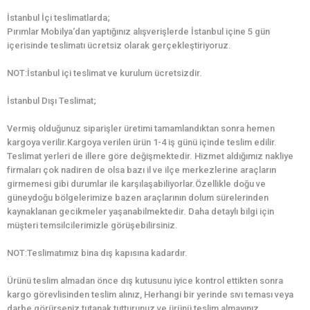
İstanbul İçi teslimatlarda;
Pırımlar Mobilya‘dan yaptığınız alışverişlerde İstanbul içine 5 gün
içerisinde teslimatı ücretsiz olarak gerçekleştiriyoruz.
NOT:İstanbul içi teslimat ve kurulum ücretsizdir.
İstanbul Dışı Teslimat;
Vermiş olduğunuz siparişler üretimi tamamlandıktan sonra hemen
kargoya verilir.Kargoya verilen ürün 1-4 iş günü içinde teslim edilir.
Teslimat yerleri de illere göre değişmektedir. Hizmet aldığımız nakliye
firmaları çok nadiren de olsa bazı il ve ilçe merkezlerine araçların
girmemesi gibi durumlar ile karşılaşabiliyorlar.Özellikle doğu ve
güneydoğu bölgelerimize bazen araçlarının dolum sürelerinden
kaynaklanan gecikmeler yaşanabilmektedir. Daha detaylı bilgi için
müşteri temsilcilerimizle görüşebilirsiniz.
NOT:Teslimatımız bina dış kapısına kadardır.
Ürünü teslim almadan önce dış kutusunu iyice kontrol ettikten sonra
kargo görevlisinden teslim alınız, Herhangi bir yerinde sıvı teması veya
darbe görürseniz tutanak tutturunuz ve ürünü teslim almayınız.