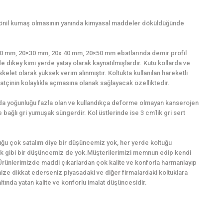
şönil kumaş olmasının yanında kimyasal maddeler döküldüğünde
0×20 mm, 20×30 mm, 20x 40 mm, 20×50 mm ebatlarında demir profil
e dikey kimi yerde yatay olarak kaynatılmışlardır. Kutu kollarda ve
kelet olarak yüksek verim alınmıştır. Koltukta kullanılan hareketli
tçinin kolaylıkla açmasına olanak sağlayacak özelliktedir.
ında yoğunluğu fazla olan ve kullandıkça deforme olmayan kanserojen
bağlı gri yumuşak süngerdir. Kol üstlerinde ise 3 cm’lik gri sert
ğu çok satalım diye bir düşüncemiz yok, her yerde koltuğu
k gibi bir düşüncemiz de yok.Müşterilerimizi memnun edip kendi
Ürünlerimizde maddi çıkarlardan çok kalite ve konforla harmanlayıp
imize dikkat ederseniz piyasadaki ve diğer firmalardaki koltuklara
ında yatan kalite ve konforlu imalat düşüncesidir.