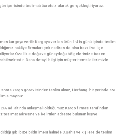
 gün içerisinde teslimatı ücretsiz olarak gerçekleştiriyoruz.
en kargoya verilir.Kargoya verilen ürün 1-4 iş günü içinde teslim
dığımız nakliye firmaları çok nadiren de olsa bazı il ve ilçe
abiliyorlar.Özellikle doğu ve güneydoğu bölgelerimize bazen
ilmektedir. Daha detaylı bilgi için müşteri temsilcilerimizle
sonra kargo görevlisinden teslim alınız, Herhangi bir yerinde sıvı
lim almayınız.
LYA adı altında anlaşmalı olduğumuz Kargo firması tarafından
uz teslimat adresine ve belirtilen adreste bulunan kişiye
dildiği gibi bize bildirilmesi halinde 3.şahıs ve kişilere de teslim