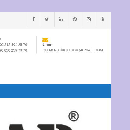
el
Email
90 212 494 25 70
REFAKATCIKOLTUGU@GMAIL.COM
90 850 259 79 70