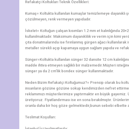
Refakatçi Koltukları Teknik Özellikleri:
Kumaş= Koltukta kullanılan kumaşlar temizlemeye dayanıklı 
çözülmeyen, renk vermeyen yapıdadır.
İskelet= Koltuğun çalışan kısımları 1.2 mm et kalınlığında 2
kullanılmaktadır. Maksimum dayanıklılık ve verim için kimi yerd
çıta donatmalarında ise fırınlanmış gürgen ağacı kullanılarak is
metaller sürekli açıp kapamaya uygun sağlam yapıda ve refaka
Sünger=Koltukta kullanılan sünger 32 dansite 12 cm kalınlığ
madde ihtiva etmeyen sağlıklı bir malzemedir.Müşteri isteğine 
sünger ya da 2 cm’lik bondex sünger kullanmaktadır.
Neden Bizim Refakatçi Koltuğumuz?= Prensip olarak bu koltu
insanların gözüne gözüne sokup kendimizden nefret ettirme
reklamımızı müşterilerimize yaptırmaktır en büyük gayemiz. 
üretiyoruz. Fiyatlandırması ise en sona bırakılmıştır. Ürünler
oranla daha bir hoş göze gelmektedir,bunun sebebi elbette alt
Teslimat Koşulları:
İstanbul İçi teslimatlarda;