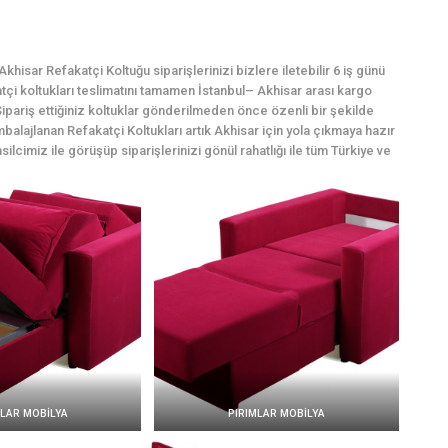
hisar Refakatçi Koltuğu siparişlerinizi bizlere iletebilir 6 iş günü
katçi koltukları teslimatını tamamen İstanbul– Akhisar arası kargo
ipariş ettiğiniz koltuklar gönderilmeden önce özenli bir şekilde
balajlanan Refakatçi Koltukları artık Akhisar için yola çıkmaya hazır
silcimiz ile görüşüp siparişlerinizi gönül rahatlığı ile tüm Türkiye ve
MLAR MOBİLYA
PIRIMLAR MOBİLYA