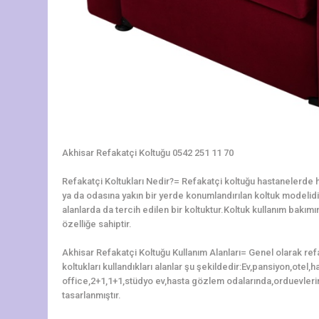
Akhisar Refakatçi Koltuğu 0542 251 11 70
Refakatçi Koltukları Nedir?= Refakatçi koltuğu hastanelerde ha
ya da odasına yakın bir yerde konumlandırılan koltuk modelidir.
alanlarda da tercih edilen bir koltuktur.Koltuk kullanım bakı
özelliğe sahiptir.
Akhisar Refakatçi Koltuğu Kullanım Alanları= Genel olarak ref
koltukları kullandıkları alanlar şu şekildedir:Ev,pansiyon,otel
office,2+1,1+1,stüdyo ev,hasta gözlem odalarında,orduevleri
tasarlanmıştır.