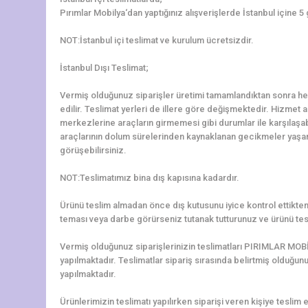
Pırımlar Mobilya‘dan yaptığınız alışverişlerde İstanbul içine 5
NOT:İstanbul içi teslimat ve kurulum ücretsizdir.
İstanbul Dışı Teslimat;
Vermiş olduğunuz siparişler üretimi tamamlandıktan sonra hem
edilir. Teslimat yerleri de illere göre değişmektedir. Hizmet al
merkezlerine araçların girmemesi gibi durumlar ile karşılaş
araçlarının dolum sürelerinden kaynaklanan gecikmeler yaşanab
görüşebilirsiniz.
NOT:Teslimatımız bina dış kapısına kadardır.
Ürünü teslim almadan önce dış kutusunu iyice kontrol ettikten 
teması veya darbe görürseniz tutanak tutturunuz ve ürünü tes
Vermiş olduğunuz siparişlerinizin teslimatları PIRIMLAR MOBİ
yapılmaktadır. Teslimatlar sipariş sırasında belirtmiş olduğun
yapılmaktadır.
Ürünlerimizin teslimatı yapılırken siparişi veren kişiye teslim e