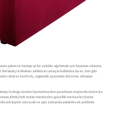
sta yakını ve hastayı iyi bir şekilde ağırlamak için hastanın odasına
Refakatçi koltukları sıklıkla bu amaçla kullanılsa da ev, otel gibi
mından rahat ve konforlu, sağlamlık açısından deforme olmayan
akatçi koltuğu üretimi hizmetimizden yararlanan müşterilerimizin bu
,hastane,klinik,fizik tedavi merkezleri,güzellik merkezleri,home
nde,tek kişinin oturacak ve aynı zamanda yatabilecek şeklinde