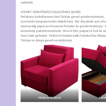
edilebilir.
HİZMET VERDİĞİMİZ(YAŞADIĞINIZ ŞEHİR):
Refakatçi koltuklarımızı tüm Türkiye geneli göndermekteyiz. Ak
içerisinde kargoyla teslim alabilirsiniz. Biz Akçakale için re
taşımacılığı yapan profesyonel firmalar ile göndermekteyiz. S
temizlenip paketlenmektedir. Strech film, patpat ve koli ile a
hazır hale gelmiştir. Sektörel imalatın kalbi İstanbul’dur.Müşter
Türkiye ve dünya geneli verebilirsiniz.
PIRIMLAR MOBİLYA
PIRI