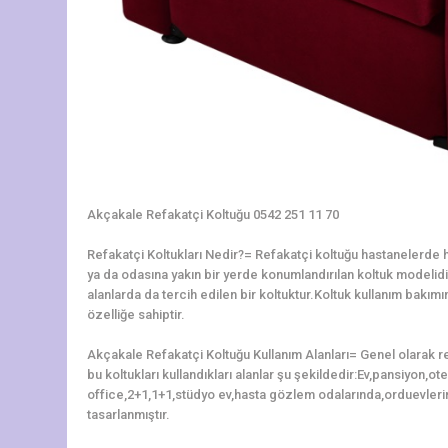
Akçakale Refakatçi Koltuğu 0542 251 11 70
Refakatçi Koltukları Nedir?= Refakatçi koltuğu hastanelerde ha
ya da odasına yakın bir yerde konumlandırılan koltuk modelidir.
alanlarda da tercih edilen bir koltuktur.Koltuk kullanım bakı
özelliğe sahiptir.
Akçakale Refakatçi Koltuğu Kullanım Alanları= Genel olarak r
bu koltukları kullandıkları alanlar şu şekildedir:Ev,pansiyon,o
office,2+1,1+1,stüdyo ev,hasta gözlem odalarında,orduevleri
tasarlanmıştır.