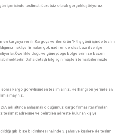
 gün içerisinde teslimatı ücretsiz olarak gerçekleştiriyoruz.
en kargoya verilir.Kargoya verilen ürün 1-4 iş günü içinde teslim
dığımız nakliye firmaları çok nadiren de olsa bazı il ve ilçe
abiliyorlar.Özellikle doğu ve güneydoğu bölgelerimize bazen
ilmektedir. Daha detaylı bilgi için müşteri temsilcilerimizle
sonra kargo görevlisinden teslim alınız, Herhangi bir yerinde sıvı
lim almayınız.
LYA adı altında anlaşmalı olduğumuz Kargo firması tarafından
uz teslimat adresine ve belirtilen adreste bulunan kişiye
dildiği gibi bize bildirilmesi halinde 3.şahıs ve kişilere de teslim