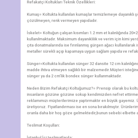
Refakatçi Koltukları Teknik Özellikleri:
Kumaş= Koltukta kullanılan kumaşlar temizlemeye dayanıklı 
çözülmeyen, renk vermeyen yapıdadır.
İskelet= Koltuğun çalışan kısımları 1.2 mm et kalınlığında 2
kullanılmaktadır. Maksimum dayanıklılık ve verim için kimi yerd
çıta donatmalarında ise fırınlanmış gürgen ağacı kullanılarak is
metaller sürekli açıp kapamaya uygun sağlam yapıda ve refaka
Sünger=Koltukta kullanılan sünger 32 dansite 12 cm kalınlığ
madde ihtiva etmeyen sağlıklı bir malzemedir.Müşteri isteğine 
sünger ya da 2 cm’lik bondex sünger kullanmaktadır.
Neden Bizim Refakatçi Koltuğumuz?= Prensip olarak bu koltu
insanların gözüne gözüne sokup kendimizden nefret ettirme
reklamımızı müşterilerimize yaptırmaktır en büyük gayemiz. 
üretiyoruz. Fiyatlandırması ise en sona bırakılmıştır. Ürünler
oranla daha bir hoş göze gelmektedir,bunun sebebi elbette alt
Teslimat Koşulları:
İstanbul İçi teslimatlarda;