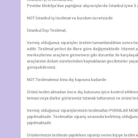
Pırımlar Mobilya‘dan yaptığınız alışverişlerde İstanbul içine 5
NOT:İstanbul içi teslimat ve kurulum ücretsizdir.
İstanbul Dışı Teslimat;
Vermiş olduğunuz siparişler üretimi tamamlandıktan sonra hem
edilir. Teslimat yerleri de illere göre değişmektedir. Hizmet al
merkezlerine araçların girmemesi gibi durumlar ile karşılaş
araçlarının dolum sürelerinden kaynaklanan gecikmeler yaşanab
görüşebilirsiniz.
NOT:Teslimatımız bina dış kapısına kadardır.
Ürünü teslim almadan önce dış kutusunu iyice kontrol ettikten 
teması veya darbe görürseniz tutanak tutturunuz ve ürünü tes
Vermiş olduğunuz siparişlerinizin teslimatları PIRIMLAR MOBİ
yapılmaktadır. Teslimatlar sipariş sırasında belirtmiş olduğun
yapılmaktadır.
Ürünlerimizin teslimatı yapılırken siparişi veren kişiye teslim e