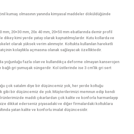
şönil kumaş olmasının yanında kimyasal maddeler döküldüğünde
0×20 mm, 20×30 mm, 20x 40 mm, 20×50 mm ebatlarında demir profil
e dikey kimi yerde yatay olarak kaynatılmışlardır. Kutu kollarda ve
kelet olarak yüksek verim alınmıştır. Koltukta kullanılan hareketli
tçinin kolaylıkla açmasına olanak sağlayacak özelliktedir.
ında yoğunluğu fazla olan ve kullandıkça deforme olmayan kanserojen
bağlı gri yumuşak süngerdir. Kol üstlerinde ise 3 cm’lik gri sert
ğu çok satalım diye bir düşüncemiz yok, her yerde koltuğu
k gibi bir düşüncemiz de yok.Müşterilerimizi memnun edip kendi
Ürünlerimizde maddi çıkarlardan çok kalite ve konforla harmanlayıp
imize dikkat ederseniz piyasadaki ve diğer firmalardaki koltuklara
ında yatan kalite ve konforlu imalat düşüncesidir.