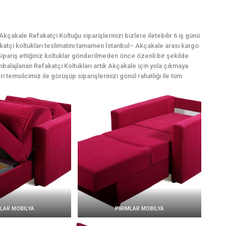
çakale Refakatçi Koltuğu siparişlerinizi bizlere iletebilir 6 iş günü
fakatçi koltukları teslimatını tamamen İstanbul– Akçakale arası kargo
ipariş ettiğiniz koltuklar gönderilmeden önce özenli bir şekilde
mbalajlanan Refakatçi Koltukları artık Akçakale için yola çıkmaya
i temsilcimiz ile görüşüp siparişlerinizi gönül rahatlığı ile tüm
MLAR MOBİLYA
PIRIMLAR MOBİLYA