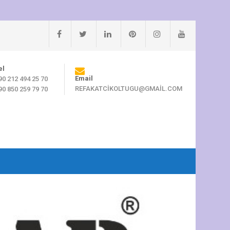
el
Email
90 212 494 25 70
REFAKATCIKOLTUGU@GMAIL.COM
90 850 259 79 70