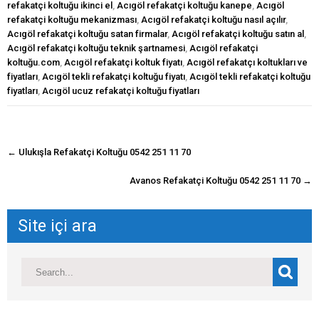
refakatçi koltuğu ikinci el
,
Acıgöl refakatçi koltuğu kanepe
,
Acıgöl
refakatçi koltuğu mekanizması
,
Acıgöl refakatçi koltuğu nasıl açılır
,
Acıgöl refakatçi koltuğu satan firmalar
,
Acıgöl refakatçi koltuğu satın al
,
Acıgöl refakatçi koltuğu teknik şartnamesi
,
Acıgöl refakatçi
koltuğu.com
,
Acıgöl refakatçi koltuk fiyatı
,
Acıgöl refakatçı koltukları ve
fiyatları
,
Acıgöl tekli refakatçi koltuğu fiyatı
,
Acıgöl tekli refakatçi koltuğu
fiyatları
,
Acıgöl ucuz refakatçi koltuğu fiyatları
navigasyon
←
Ulukışla Refakatçi Koltuğu 0542 251 11 70
gönderisi
Avanos Refakatçi Koltuğu 0542 251 11 70
→
Site içi ara