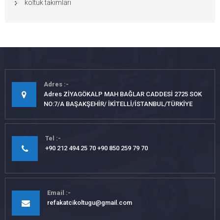
koltuk takımları
Adres
Adres ZİYAGÖKALP MAH BAĞLAR CADDESİ 2725 SOK
NO:7/A BAŞAKŞEHİR/ İKİTELLİ/İSTANBUL/TÜRKİYE
Tel
+90 212 494 25 70 +90 850 259 79 70
Email
refakatcikoltugu@gmail.com