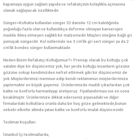
kapamaya uygun sağlam yapıda ve refakatçinin kolaylıkla açmasına
olanak sağlayacak özelliktedir.
Sünger=Koltukta kullanılan sünger 32 dansite 12 cm kalınlığında
yoğunluğu fazla olan ve kullandıkça deforme olmayan kanserojen
madde ihtiva etmeyen sağlıklı bir malzemedir.Müşteri isteğine bağlı gri
yumuşak süngerdir. Kol üstlerinde ise 3 cm’lik gri sert sünger ya da 2
cm’lik bondex sünger kullanmaktadır.
Neden Bizim Refakatçi Koltuğumuz?= Prensip olarak bu koltuğu çok
satalım diye bir düşüncemiz yok, her yerde koltuğu insanların gözüne
gözüne sokup kendimizden nefret ettirmek gibi bir düşüncemiz de
yok.Müşterilerimizi memnun edip kendi reklamımızı müşterilerimize
yaptırmaktır en büyük gayemiz. Ürünlerimizde maddi çıkarlardan çok
kalite ve konforla harmanlayıp üretiyoruz. Fiyatlandırması ise en sona
bırakılmıştır. Ürünlerimize dikkat ederseniz piyasadaki ve diğer
firmalardaki koltuklara oranla daha bir hoş göze gelmektedir,bunun
sebebi elbette altında yatan kalite ve konforlu imalat düşüncesidir.
Teslimat Koşulları:
İstanbul İçi teslimatlarda;