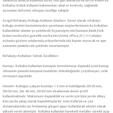
sıklıkla bu amaçla kullanılsa da ev, otel gibi alanlarda da tercih edilen bir
koltuktur.Koltuk kullanım bakımından rahat ve konforlu, sağlamlık
açısından deforme olmayan özelliğe sahiptir.
Acıgöl Refakatçi Koltuğu Kullanım Alanları= Genel olarak refakatçi
koltuğu üretimi hizmetimizden yararlanan müşterilerimizin bu koltukları
kullandıkları alanlar şu şekildedir:Ev,pansiyon,otel,hastane,klinik,fizik
tedavi merkezleri,güzellik merkezleri,home office,2+1,1+1,stüdyo
ev,hasta gözlem odalarında,orduevlerinde,tek kişinin oturacak ve aynı
zamanda yatabilecek şeklinde tasarlanmıştır.
Refakatçi Koltukları Teknik Özellikleri:
Kumaş= Koltukta kullanılan kumaşlar temizlemeye dayanıklı şönil kumaş
olmasının yanında kimyasal maddeler döküldüğünde çözülmeyen, renk
vermeyen yapıdadır.
İskelet= Koltuğun çalışan kısımları 1.2 mm et kalınlığında 20×20 mm,
20×30 mm, 20x 40 mm, 20×50 mm ebatlarında demir profil
kullanılmaktadır. Maksimum dayanıklılık ve verim için kimi yerde dikey
kimi yerde yatay olarak kaynatılmışlardır. Kutu kollarda ve çıta
donatmalarında ise fırınlanmış gürgen ağacı kullanılarak iskelet olarak
yüksek verim alınmıştır. Koltukta kullanılan hareketli metaller sürekli açıp