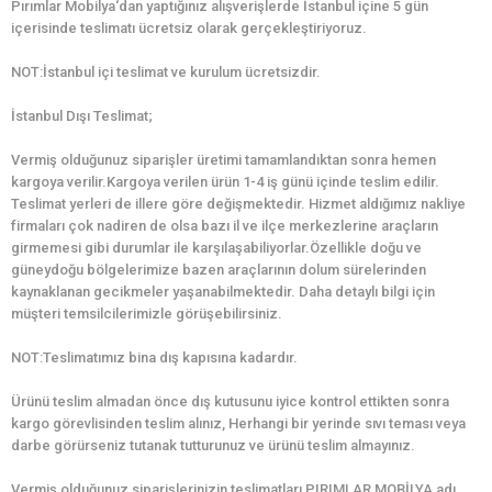
Pırımlar Mobilya‘dan yaptığınız alışverişlerde İstanbul içine 5 gün
içerisinde teslimatı ücretsiz olarak gerçekleştiriyoruz.
NOT:İstanbul içi teslimat ve kurulum ücretsizdir.
İstanbul Dışı Teslimat;
Vermiş olduğunuz siparişler üretimi tamamlandıktan sonra hemen
kargoya verilir.Kargoya verilen ürün 1-4 iş günü içinde teslim edilir.
Teslimat yerleri de illere göre değişmektedir. Hizmet aldığımız nakliye
firmaları çok nadiren de olsa bazı il ve ilçe merkezlerine araçların
girmemesi gibi durumlar ile karşılaşabiliyorlar.Özellikle doğu ve
güneydoğu bölgelerimize bazen araçlarının dolum sürelerinden
kaynaklanan gecikmeler yaşanabilmektedir. Daha detaylı bilgi için
müşteri temsilcilerimizle görüşebilirsiniz.
NOT:Teslimatımız bina dış kapısına kadardır.
Ürünü teslim almadan önce dış kutusunu iyice kontrol ettikten sonra
kargo görevlisinden teslim alınız, Herhangi bir yerinde sıvı teması veya
darbe görürseniz tutanak tutturunuz ve ürünü teslim almayınız.
Vermiş olduğunuz siparişlerinizin teslimatları PIRIMLAR MOBİLYA adı