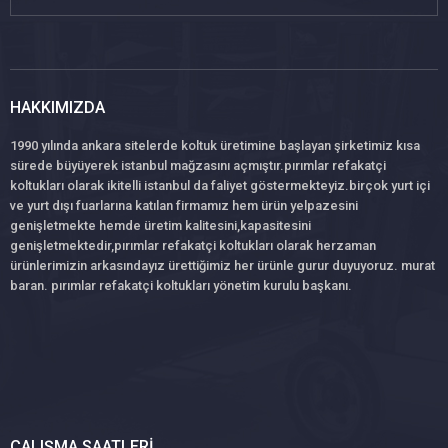
HAKKIMIZDA
1990 yılında ankara sitelerde koltuk üretimine başlayan şirketimiz kısa
sürede büyüyerek istanbul mağzasını açmıştır.pırımlar refakatçi
koltukları olarak ikitelli istanbul da faliyet göstermekteyiz.birçok yurt içi
ve yurt dışı fuarlarına katılan firmamız hem ürün yelpazesini
genişletmekte hemde üretim kalitesini,kapasitesini
genişletmektedir,pırımlar refakatçi koltukları olarak herzaman
ürünlerimizin arkasındayız ürettiğimiz her ürünle gurur duyuyoruz. murat
baran. pırımlar refakatçi koltukları yönetim kurulu başkanı.
ÇALIŞMA SAATLERI