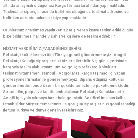
altında anlaşmalı olduğumuz Kargo firması tarafından yapılmaktadır.
Teslimatlar sipariş sırasında belirtmiş olduğunuz teslimat adresine ve
belirtilen adreste bulunan kişiye yapılmaktadır.
Ürünlerimizin teslimatı yapılırken siparişi veren kişiye teslim edildiği gibi
bize bildirilmesi halinde 3.şahıs ve kişilere de teslim edilebilir.
HİZMET VERDİĞİMİZ(YAŞADIĞINIZ ŞEHİR):
Refakatçi koltuklarımızı tüm Türkiye geneli göndermekteyiz. Acıgöl
Refakatçi Koltuğu siparişlerinizi bizlere iletebilir 6 iş günü içerisinde
kargoyla teslim alabilirsiniz. Biz Acıgöl için refakatçi koltukları
teslimatını tamamen İstanbul– Acıgöl arası kargo taşımacılığı yapan
profesyonel firmalar ile göndermekteyiz. Sipariş ettiğiniz koltuklar
gönderilmeden önce özenli bir şekilde temizlenip paketlenmektedir.
Strech film, patpat ve koli ile ambalajlanan Refakatçi Koltukları artık
Acıgöl için yola çıkmaya hazır hale gelmiştir. Sektörel imalatın kalbi
İstanbul’dur.Müşteri temsilcimiz ile görüşüp siparişlerinizi gönül rahatlığı
ile tüm Türkiye ve dünya geneli verebilirsiniz.